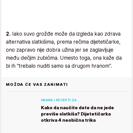
2.
Iako suvo grožđe može da izgleda kao zdrava
alternativa slatkišima, prema rečima dijetetičarke,
ono zapravo nije dobra užina jer se zaglavljuje
među dečjim zubićima. Umesto toga, ona kaže da
bi ih "trebalo nuditi samo sa drugom hranom".
MOŽDA ĆE VAS ZANIMATI
HRANA I RECEPTI ZA …
Kako da naučite dete da ne jede
previše slatkiša? Dijetetičarka
otkriva 4 neobična trika