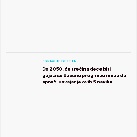
ZDRAVLJE DETETA
Do 2050. će trećina dece biti
gojazna: Užasnu prognozu može da
spreči usvajanje ovih 5 navika