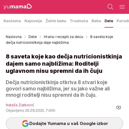
Naslovna
Najnovije
Želim bebu
Trudnoća
Beba
Dete
Porod
Naslovna
Dete
Hrana i recepti za decu
8 saveta koje
dečja nutricionistkinja daje najbližima
8 saveta koje kao dečja nutricionistkinja
dajem samo najbližima: Roditelji
uglavnom nisu spremni da ih čuju
Dečja nutricionistkinja otkriva 8 stvari koje
govori samo najbližima, jer su jako važne ali
mnogi roditelji nisu spremni da ih čuju.
Nataša Zlatković
Objavljeno 26.09.2025. 7:00h
Dodajte Yumama u vaš Google izbor