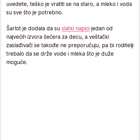
uvedete, teško je vratiti se na staro, a mleko i voda
su sve što je potrebno.
Šarlot je dodala da su
slatki napici
jedan od
najvećih izvora šećera za decu, a veštački
zaslađivači se takođe ne preporučuju, pa bi roditelji
trebalo da se drže vode i mleka što je duže
moguće.