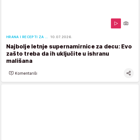
HRANA I RECEPTI ZA …
10.07.2026.
Najbolje letnje supernamirnice za decu: Evo
zašto treba da ih uključite u ishranu
mališana
Komentariši