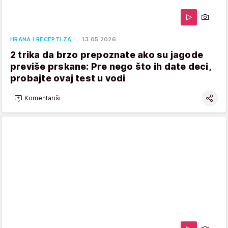
HRANA I RECEPTI ZA …
13.05.2026.
2 trika da brzo prepoznate ako su jagode
previše prskane: Pre nego što ih date deci,
probajte ovaj test u vodi
Komentariši