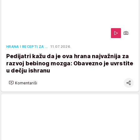
HRANA I RECEPTI ZA …
11.07.2026.
Pedijatri kažu da je ova hrana najvažnija za
razvoj bebinog mozga: Obavezno je uvrstite
u dečju ishranu
Komentariši