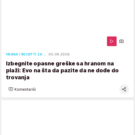
HRANA I RECEPTI ZA …
05.08.2026.
Izbegnite opasne greške sa hranom na
plaži: Evo na šta da pazite da ne dođe do
trovanja
Komentariši