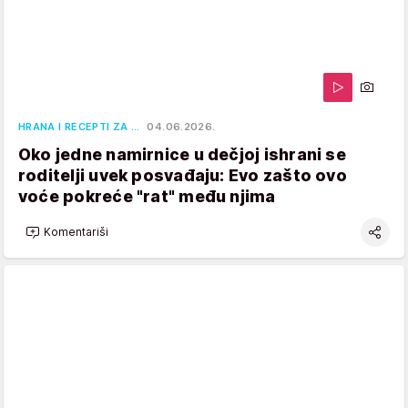
HRANA I RECEPTI ZA …
04.06.2026.
Oko jedne namirnice u dečjoj ishrani se
roditelji uvek posvađaju: Evo zašto ovo
voće pokreće "rat" među njima
Komentariši