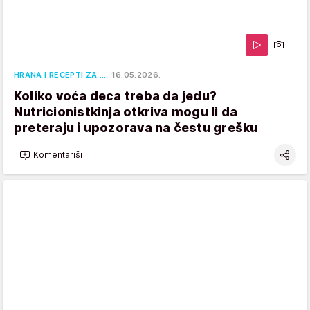
HRANA I RECEPTI ZA …
16.05.2026.
Koliko voća deca treba da jedu?
Nutricionistkinja otkriva mogu li da
preteraju i upozorava na čestu grešku
Komentariši