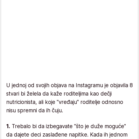
U jednoj od svojih objava na Instagramu je objavila 8
stvari bi želela da kaže roditeljima kao dečji
nutricionista, ali koje "vređaju" roditelje odnosno
nisu spremni da ih čuju.
1.
Trebalo bi da izbegavate "što je duže moguće"
da dajete deci zaslađene napitke. Kada ih jednom