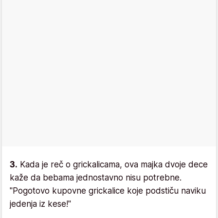
3.
Kada je reč o grickalicama, ova majka dvoje dece
kaže da bebama jednostavno nisu potrebne.
"Pogotovo kupovne grickalice koje podstiču naviku
jedenja iz kese!"