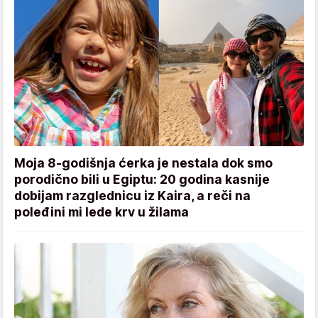
Moja 8-godišnja ćerka je nestala dok smo
porodično bili u Egiptu: 20 godina kasnije
dobijam razglednicu iz Kaira, a reči na
poleđini mi lede krv u žilama