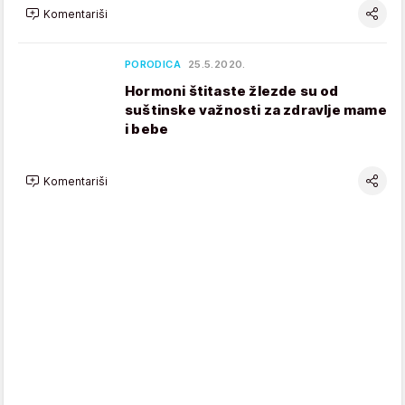
Komentariši
PORODICA
25.5.2020.
Hormoni štitaste žlezde su od
suštinske važnosti za zdravlje mame
i bebe
Komentariši