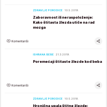
ZDRAVLJE PORODICE
10.5.2019.
Zaboravnost ili neraspoloženje:
Kako štitasta žlezda utiče na rad
mozga
Komentariši
ISHRANA BEBE
21.3.2019.
Poremećaji štitaste žlezde kod beba
Komentariši
ZDRAVLJE PORODICE
10.5.2018.
Hronična upala štitne žlezde: