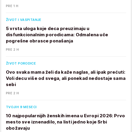
PRE 1 H
ŽIVOT I VASPITANJE
5 vrsta uloga koje deca preuzimaju u
disfunkcionalnim porodicama: Odmalena uče
pogrešne obrasce ponašanja
PRE 2 H
ŽIVOT PORODICE
Ovo svaka mama želi da kaže naglas, ali ipak prećuti:
Voli decu više od svega, ali ponekad nedostaje sama
sebi
PRE 2 H
TVOJIH 9 MESECI
10 najpopularnijih ženskih imena u Evropi 2026: Prvo
mesto sve iznenadilo, na listi jedno koje Srbi
obožavaju