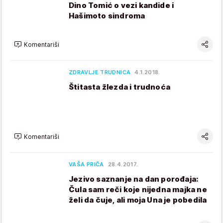
Dino Tomić o vezi kandide i
Hašimoto sindroma
Komentariši
ZDRAVLJE TRUDNICA
4.1.2018.
Štitasta žlezda i trudnoća
Komentariši
VAŠA PRIČA
28.4.2017.
Jezivo saznanje na dan porođaja:
Čula sam reči koje nijedna majka ne
želi da čuje, ali moja Una je pobedila