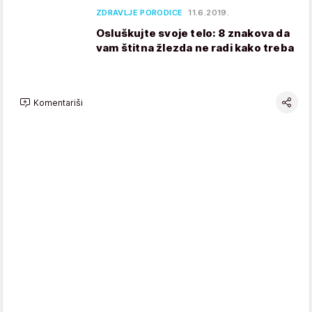
ZDRAVLJE PORODICE
11.6.2019.
Osluškujte svoje telo: 8 znakova da
vam štitna žlezda ne radi kako treba
Komentariši