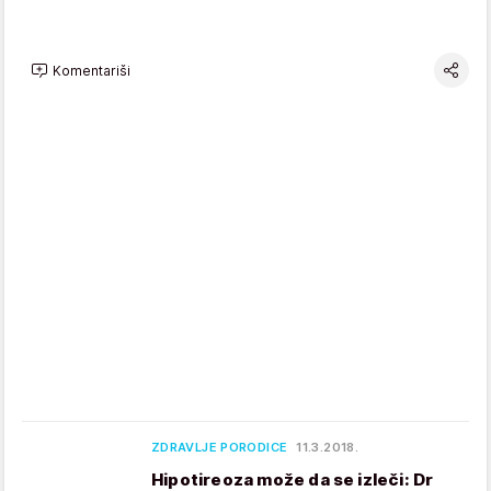
Komentariši
ZDRAVLJE PORODICE
11.3.2018.
Hipotireoza može da se izleči: Dr