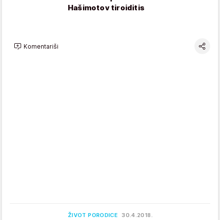
Hašimotov tiroiditis
Komentariši
ŽIVOT PORODICE
30.4.2018.