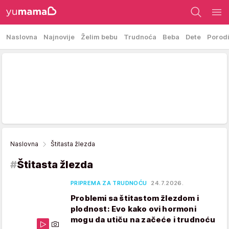
Naslovna
Najnovije
Želim bebu
Trudnoća
Beba
Dete
Porod
Naslovna
Štitasta žlezda
#
Štitasta žlezda
PRIPREMA ZA TRUDNOĆU
24.7.2026.
Problemi sa štitastom žlezdom i
plodnost: Evo kako ovi hormoni
mogu da utiču na začeće i trudnoću