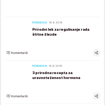
PORODICA
19.6.2019.
Prirodni lek za regulisanje rada
štitne žlezde
Komentariši
PORODICA
18.6.2019.
3 prirodna recepta za
uravnoteženost hormona
Komentariši