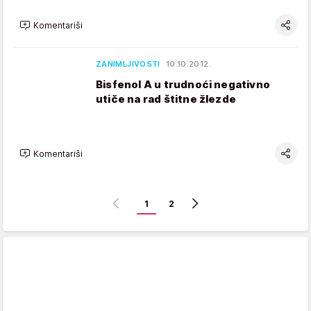
Komentariši
ZANIMLJIVOSTI
10.10.2012.
Bisfenol A u trudnoći negativno
utiče na rad štitne žlezde
Komentariši
1
2