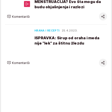
MENSTRUACIJA? Evo šta mogu da
budu objašnjenja i razlozi
Komentariši
HRANA I RECEPTI
25.4.2023.
ISPRAVKA: Sirup od oraha i meda
nije "lek" za štitnu žlezdu
Komentariši