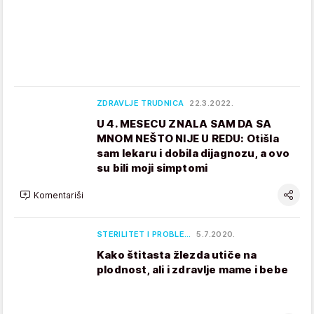
ZDRAVLJE TRUDNICA
22.3.2022.
U 4. MESECU ZNALA SAM DA SA
MNOM NEŠTO NIJE U REDU: Otišla
sam lekaru i dobila dijagnozu, a ovo
su bili moji simptomi
Komentariši
STERILITET I PROBLE…
5.7.2020.
Kako štitasta žlezda utiče na
plodnost, ali i zdravlje mame i bebe