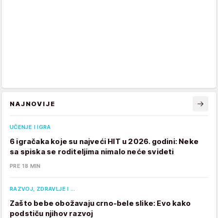
NAJNOVIJE
UČENJE I IGRA
6 igračaka koje su najveći HIT u 2026. godini: Neke
sa spiska se roditeljima nimalo neće svideti
PRE 18 MIN
RAZVOJ, ZDRAVLJE I …
Zašto bebe obožavaju crno-bele slike: Evo kako
podstiču njihov razvoj