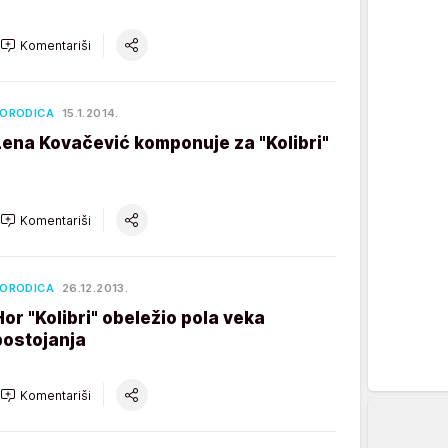
Komentariši
ORODICA
15.1.2014.
Lena Kovačević komponuje za "Kolibri"
Komentariši
ORODICA
26.12.2013.
Hor "Kolibri" obeležio pola veka
postojanja
Komentariši