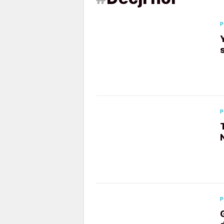
P
P
P