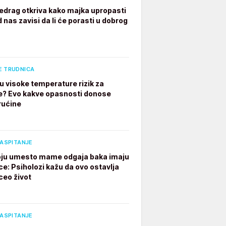
edrag otkriva kako majka upropasti
 nas zavisi da li će porasti u dobrog
E TRUDNICA
u visoke temperature rizik za
e? Evo kakve opasnosti donose
rućine
VASPITANJE
ju umesto mame odgaja baka imaju
ce: Psiholozi kažu da ovo ostavlja
ceo život
VASPITANJE