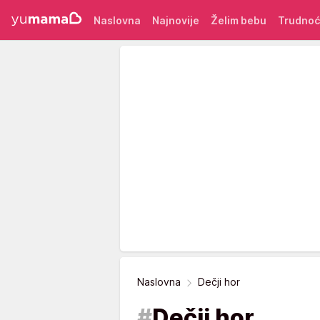
Naslovna
Najnovije
Želim bebu
Trudno
Naslovna
Dečji hor
#
Dečji hor