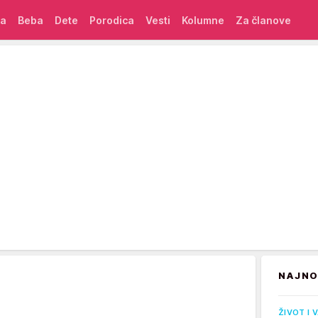
ća
Beba
Dete
Porodica
Vesti
Kolumne
Za članove
NAJNO
ŽIVOT I 