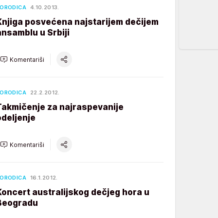
ORODICA
4.10.2013.
Knjiga posvećena najstarijem dečijem
ansamblu u Srbiji
Komentariši
ORODICA
22.2.2012.
Takmičenje za najraspevanije
odeljenje
Komentariši
ORODICA
16.1.2012.
Koncert australijskog dečjeg hora u
Beogradu