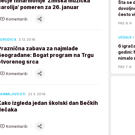
dečje filharmonije 'Zimska muzička
Šta se 
čarolija' pomeren za 26. januar
dovoljno
često v
Komentariši
PRE 6 H
UČENJE I
ORODICA
3.12.2016.
6 igrač
Praznična zabava za najmlađe
godini:
Beograđane: Bogat program na Trgu
nimalo 
otvorenog srca
PRE 7 H
Komentariši
ANIMLJIVOSTI
22.5.2016.
Kako izgleda jedan školski dan Bečkih
dečaka
Komentariši