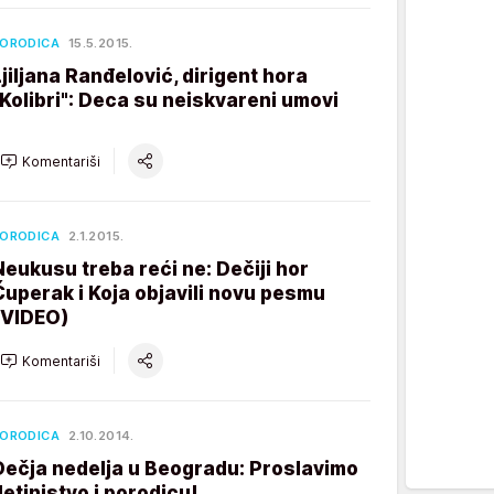
ORODICA
15.5.2015.
Ljiljana Ranđelović, dirigent hora
"Kolibri": Deca su neiskvareni umovi
Komentariši
ORODICA
2.1.2015.
Neukusu treba reći ne: Dečiji hor
Čuperak i Koja objavili novu pesmu
(VIDEO)
Komentariši
ORODICA
2.10.2014.
Dečja nedelja u Beogradu: Proslavimo
detinjstvo i porodicu!