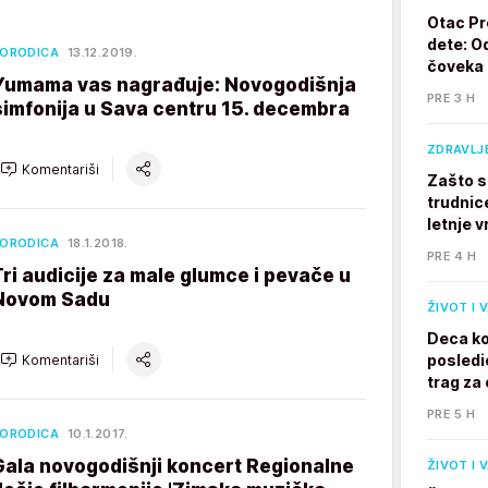
Otac Pr
dete: Od
ORODICA
13.12.2019.
čoveka
Yumama vas nagrađuje: Novogodišnja
PRE 3 H
simfonija u Sava centru 15. decembra
ZDRAVLJ
Komentariši
Zašto s
trudnic
letnje v
ORODICA
18.1.2018.
PRE 4 H
Tri audicije za male glumce i pevače u
Novom Sadu
ŽIVOT I 
Deca ko
posledi
Komentariši
trag za 
PRE 5 H
ORODICA
10.1.2017.
Gala novogodišnji koncert Regionalne
ŽIVOT I 