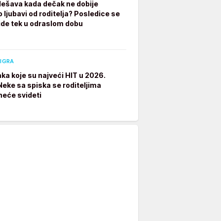
dešava kada dečak ne dobije
 ljubavi od roditelja? Posledice se
ide tek u odraslom dobu
 IGRA
aka koje su najveći HIT u 2026.
 Neke sa spiska se roditeljima
neće svideti