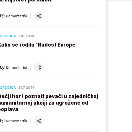
Komentariši
ORODICA
1.10.2014.
Kako se rodila "Radost Evrope"
Komentariši
ORODICA
21.7.2014.
Dečji hor i poznati pevači u zajedničkoj
humanitarnoj akciji za ugrožene od
poplava
Komentariši