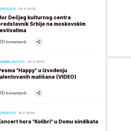
ORODICA
24.4.2014.
Hor Dečjeg kulturnog centra
predstavnik Srbije na moskovskim
festivalima
Komentariši
ANIMLJIVOSTI
20.3.2014.
Pesma "Happy" u izvođenju
talentovanih mališana (VIDEO)
Komentariši
ORODICA
18.3.2014.
Koncert hora "Kolibri" u Domu sindikata