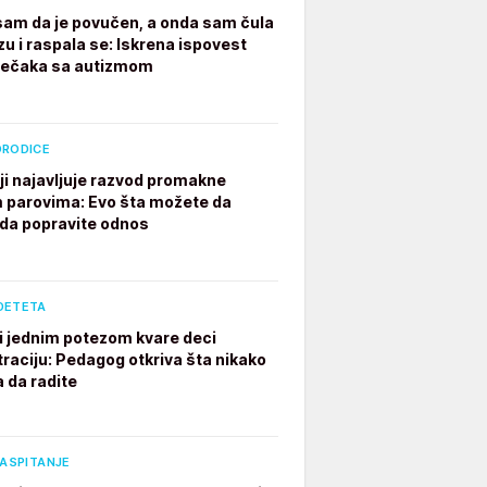
 sam da je povučen, a onda sam čula
zu i raspala se: Iskrena ispovest
dečaka sa autizmom
ORODICE
ji najavljuje razvod promakne
parovima: Evo šta možete da
 da popravite odnos
DETETA
ji jednim potezom kvare deci
raciju: Pedagog otkriva šta nikako
a da radite
VASPITANJE