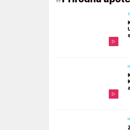
Z
I
H