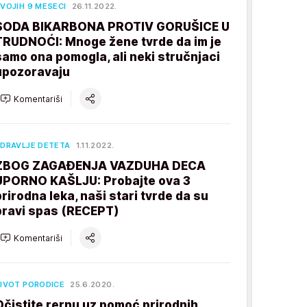
VOJIH 9 MESECI
26.11.2022.
SODA BIKARBONA PROTIV GORUŠICE U
TRUDNOĆI: Mnoge žene tvrde da im je
samo ona pomogla, ali neki stručnjaci
upozoravaju
Komentariši
DRAVLJE DETETA
1.11.2022.
ZBOG ZAGAĐENJA VAZDUHA DECA
UPORNO KAŠLJU: Probajte ova 3
prirodna leka, naši stari tvrde da su
pravi spas (RECEPT)
Komentariši
IVOT PORODICE
25.6.2020.
Očistite rernu uz pomoć prirodnih