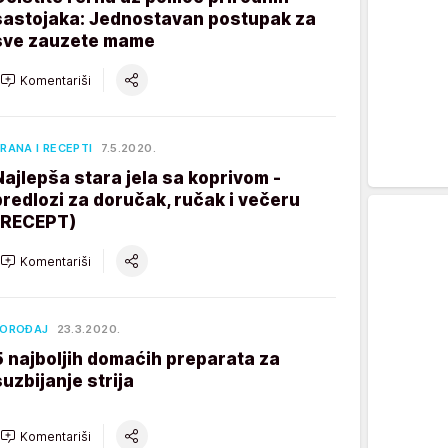
sastojaka: Jednostavan postupak za
sve zauzete mame
Komentariši
RANA I RECEPTI
7.5.2020.
Najlepša stara jela sa koprivom -
predlozi za doručak, ručak i večeru
(RECEPT)
Komentariši
POROĐAJ
23.3.2020.
5 najboljih domaćih preparata za
suzbijanje strija
Komentariši