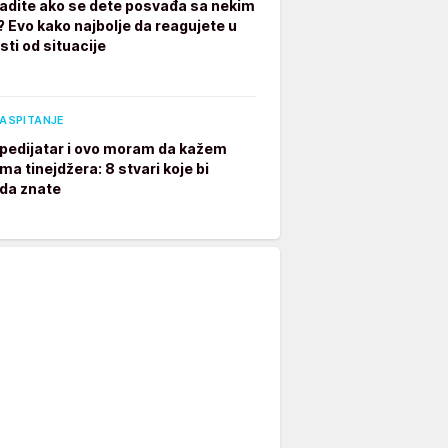
radite ako se dete posvađa sa nekim
? Evo kako najbolje da reagujete u
sti od situacije
VASPITANJE
pedijatar i ovo moram da kažem
ima tinejdžera: 8 stvari koje bi
 da znate