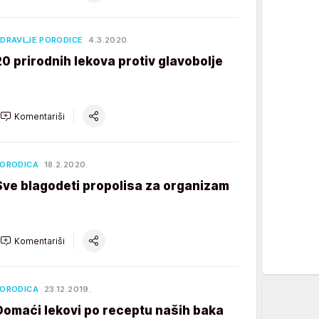
DRAVLJE PORODICE
4.3.2020.
20 prirodnih lekova protiv glavobolje
Komentariši
ORODICA
18.2.2020.
Sve blagodeti propolisa za organizam
Komentariši
ORODICA
23.12.2019.
Domaći lekovi po receptu naših baka