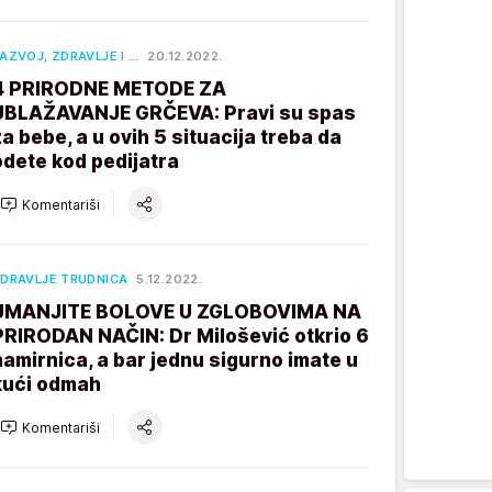
AZVOJ, ZDRAVLJE I …
20.12.2022.
4 PRIRODNE METODE ZA
UBLAŽAVANJE GRČEVA: Pravi su spas
za bebe, a u ovih 5 situacija treba da
odete kod pedijatra
Komentariši
DRAVLJE TRUDNICA
5.12.2022.
UMANJITE BOLOVE U ZGLOBOVIMA NA
PRIRODAN NAČIN: Dr Milošević otkrio 6
namirnica, a bar jednu sigurno imate u
kući odmah
Komentariši