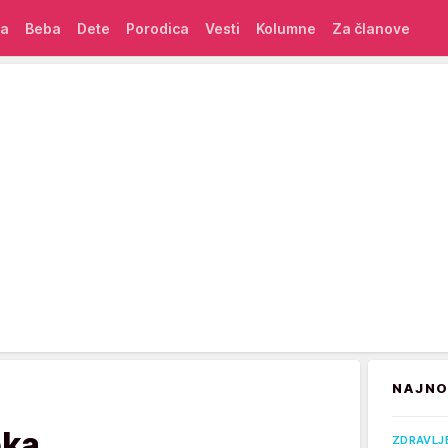
ća
Beba
Dete
Porodica
Vesti
Kolumne
Za članove
NAJNO
eka
ZDRAVLJ