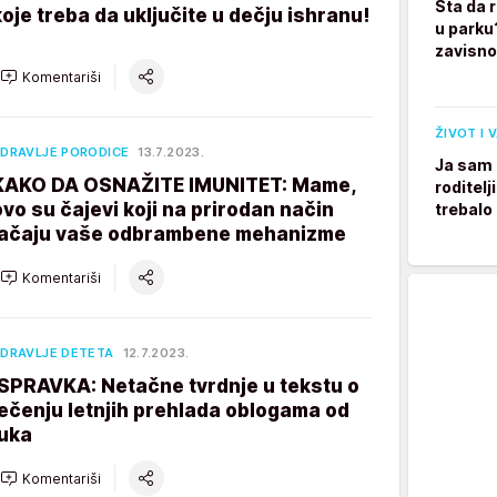
Šta da 
koje treba da uključite u dečju ishranu!
u parku
zavisno
Komentariši
ŽIVOT I 
DRAVLJE PORODICE
13.7.2023.
Ja sam 
KAKO DA OSNAŽITE IMUNITET: Mame,
roditelj
ovo su čajevi koji na prirodan način
trebalo
jačaju vaše odbrambene mehanizme
Komentariši
DRAVLJE DETETA
12.7.2023.
ISPRAVKA: Netačne tvrdnje u tekstu o
lečenju letnjih prehlada oblogama od
luka
Komentariši