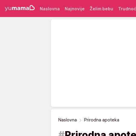
Naslovna
Najnovije
Želim bebu
Trudno
Naslovna
Prirodna apoteka
#
Prirodna apot