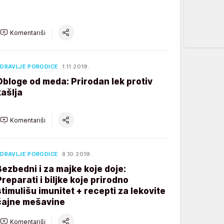
Komentariši
DRAVLJE PORODICE
1.11.2019.
Obloge od meda: Prirodan lek protiv
kašlja
Komentariši
DRAVLJE PORODICE
8.10.2019.
Bezbedni i za majke koje doje:
Preparati i biljke koje prirodno
stimulišu imunitet + recepti za lekovite
čajne mešavine
Komentariši