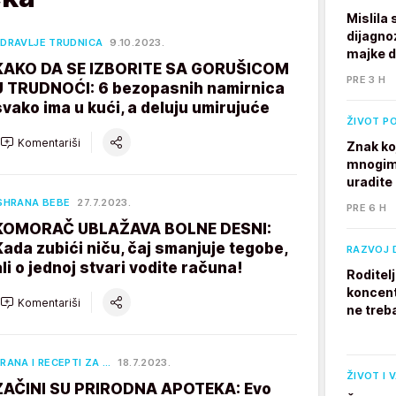
Mislila
dijagno
DRAVLJE TRUDNICA
9.10.2023.
majke 
KAKO DA SE IZBORITE SA GORUŠICOM
PRE 3 H
U TRUDNOĆI: 6 bezopasnih namirnica
svako ima u kući, a deluju umirujuće
ŽIVOT P
Komentariši
Znak ko
mnogim 
uradite
SHRANA BEBE
27.7.2023.
PRE 6 H
KOMORAČ UBLAŽAVA BOLNE DESNI:
Kada zubići niču, čaj smanjuje tegobe,
RAZVOJ 
ali o jednoj stvari vodite računa!
Roditel
koncent
Komentariši
ne treb
RANA I RECEPTI ZA …
18.7.2023.
ŽIVOT I 
ZAČINI SU PRIRODNA APOTEKA: Evo