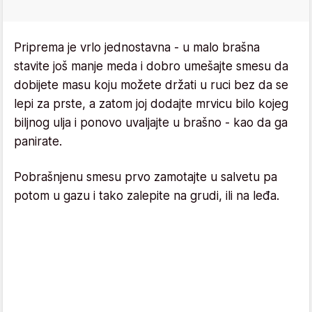
Priprema je vrlo jednostavna - u malo brašna
stavite još manje meda i dobro umešajte smesu da
dobijete masu koju možete držati u ruci bez da se
lepi za prste, a zatom joj dodajte mrvicu bilo kojeg
biljnog ulja i ponovo uvaljajte u brašno - kao da ga
panirate.
Pobrašnjenu smesu prvo zamotajte u salvetu pa
potom u gazu i tako zalepite na grudi, ili na leđa.