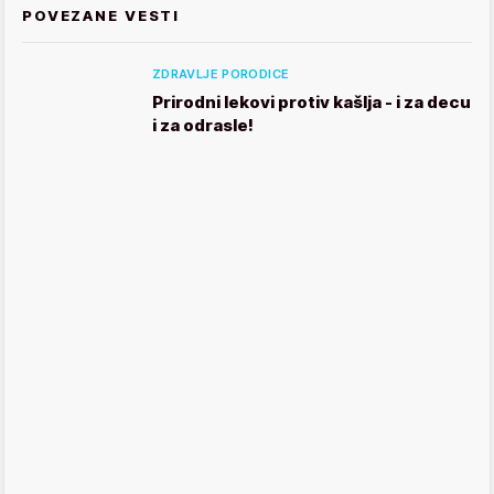
POVEZANE VESTI
ZDRAVLJE PORODICE
Prirodni lekovi protiv kašlja - i za decu
i za odrasle!