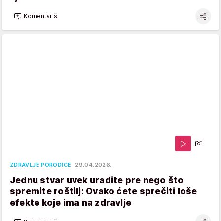
Komentariši
ZDRAVLJE PORODICE
29.04.2026.
Jednu stvar uvek uradite pre nego što
spremite roštilj: Ovako ćete sprečiti loše
efekte koje ima na zdravlje