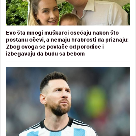
Evo šta mnogi muškarci osećaju nakon što
postanu očevi, a nemaju hrabrosti da priznaju:
Zbog ovoga se povlače od porodice i
izbegavaju da budu sa bebom