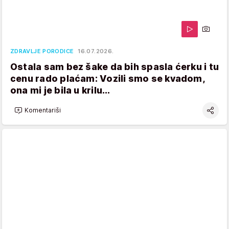
ZDRAVLJE PORODICE
16.07.2026.
Ostala sam bez šake da bih spasla ćerku i tu
cenu rado plaćam: Vozili smo se kvadom,
ona mi je bila u krilu...
Komentariši