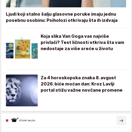
Ljudi koji stalno šalju glasovne poruke imaju jednu
posebnu osobinu: Psiholozi otkrivaju šta ih izdvaja
Koja slika Van Goga vas najviše
privlači? Test ličnosti otkriva šta vam
nedostaje za više sreće u životu
Za 4 horoskopska znaka 8. avgust
2026. biće moćan dan: Kroz Lavlji
portal stižu važne novčane promene