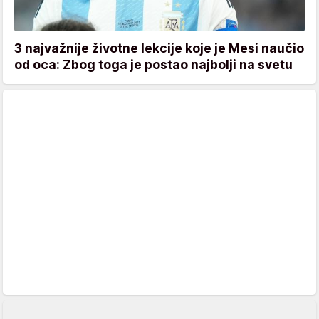
3 najvažnije životne lekcije koje je Mesi naučio
od oca: Zbog toga je postao najbolji na svetu