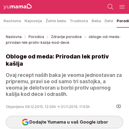
Naslovna
Najnovije
Želim bebu
Trudnoća
Beba
Dete
Porod
Naslovna
Porodica
Zdravlje porodice
obloge-od-meda-
prirodan-lek-protiv-kaslja-kod-dece
Obloge od meda: Prirodan lek protiv
kašlja
Ovaj recept naših baka je veoma jednostavan za
pripremu, pravi se od samo tri sastojka, a
veoma je delotvoran u borbi protiv upornog
kašlja kod dece i odraslih.
Objavljeno 06.12.2015. 12:30h
→ 01.11.2019. 11:53h
Dodajte Yumama u vaš Google izbor