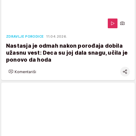
ZDRAVLJE PORODICE
11.04.2026.
Nastasja je odmah nakon porođaja dobila
užasnu vest: Deca su joj dala snagu, učila je
ponovo da hoda
Komentariši