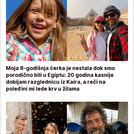
Moja 8-godišnja ćerka je nestala dok smo
porodično bili u Egiptu: 20 godina kasnije
dobijam razglednicu iz Kaira, a reči na
poleđini mi lede krv u žilama