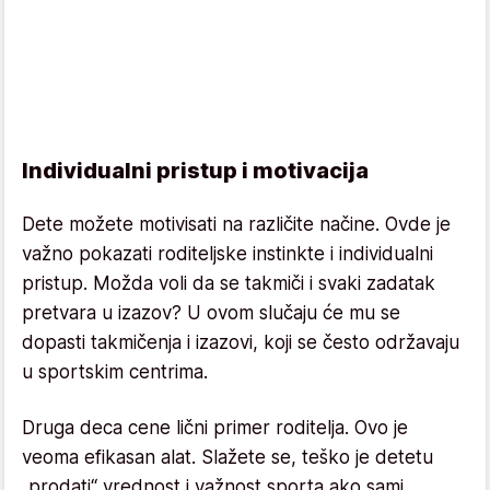
Individualni pristup i motivacija
Dete možete motivisati na različite načine. Ovde je
važno pokazati roditeljske instinkte i individualni
pristup. Možda voli da se takmiči i svaki zadatak
pretvara u izazov? U ovom slučaju će mu se
dopasti takmičenja i izazovi, koji se često održavaju
u sportskim centrima.
Druga deca cene lični primer roditelja. Ovo je
veoma efikasan alat. Slažete se, teško je detetu
„prodati“ vrednost i važnost sporta ako sami