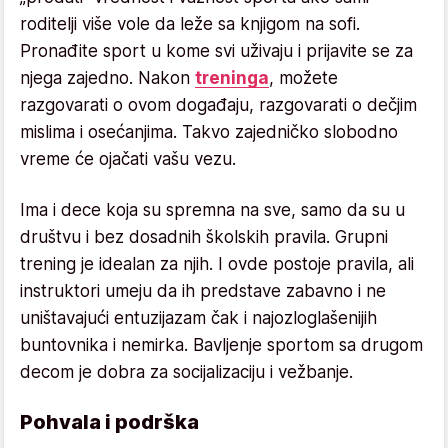
roditelji više vole da leže sa knjigom na sofi.
Pronađite sport u kome svi uživaju i prijavite se za
njega zajedno. Nakon
treninga
, možete
razgovarati o ovom događaju, razgovarati o dečjim
mislima i osećanjima. Takvo zajedničko slobodno
vreme će ojačati vašu vezu.
Ima i dece koja su spremna na sve, samo da su u
društvu i bez dosadnih školskih pravila. Grupni
trening je idealan za njih. I ovde postoje pravila, ali
instruktori umeju da ih predstave zabavno i ne
uništavajući entuzijazam čak i najozloglašenijih
buntovnika i nemirka. Bavljenje sportom sa drugom
decom je dobra za socijalizaciju i vežbanje.
Pohvala i podrška