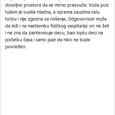
dovoljno prostora da se mirno presvuče; Voda pod
tušem je suviše hladna, a oprema zauzima celu
torbu i nije zgodna za nošenje. Odgovornost može
da leži i na nastavniku fizičkog vaspitanja: on ne želi
i ne zna da zainteresuje decu, baci loptu deci na
početku časa i samo pazi da niko ne bude
povređen.