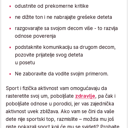
odustnite od prekomerne kritike
ne dižite ton i ne nabrajajte grešeke deteta
razgovarajte sa svojom decom više - to razvija
odnose poverenja
podstaknite komunikaciju sa drugom decom,
pozovite prijatelje svog deteta
u posetu
Ne zaboravite da vodite svojim primerom.
Sport i fizička aktivnost vam omogućavaju da
rasteretite svoj um, poboljšate
zdravlje
, pa čak i
poboljšate odnose u porodici, jer vas zajednička
aktivnost uvek zbližava. Ako vam se čini da vaše
dete nije sportski top, razmislite – možda mu još
niste pokazali sport koji će mu se svideti? Probajte