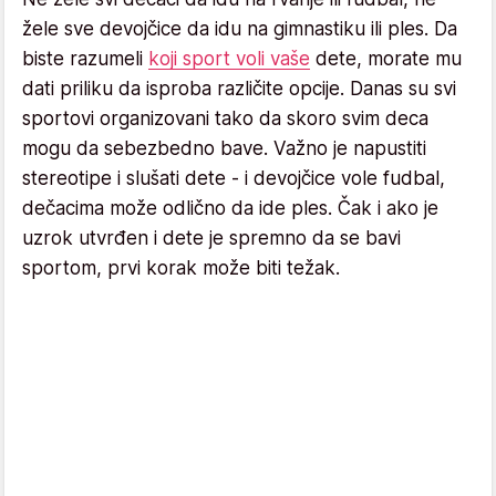
žele sve devojčice da idu na gimnastiku ili ples. Da
biste razumeli
koji sport voli vaše
dete, morate mu
dati priliku da isproba različite opcije. Danas su svi
sportovi organizovani tako da skoro svim deca
mogu da sebezbedno bave. Važno je napustiti
stereotipe i slušati dete - i devojčice vole fudbal,
dečacima može odlično da ide ples. Čak i ako je
uzrok utvrđen i dete je spremno da se bavi
sportom, prvi korak može biti težak.