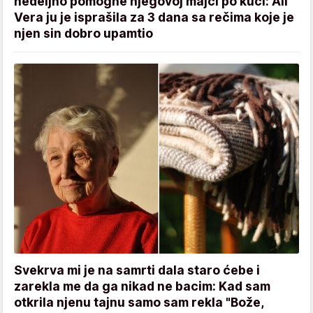
nedeljno pomogne njegovoj majci po kući: Ali
Vera ju je isprašila za 3 dana sa rečima koje je
njen sin dobro upamtio
Svekrva mi je na samrti dala staro ćebe i
zarekla me da ga nikad ne bacim: Kad sam
otkrila njenu tajnu samo sam rekla "Bože,