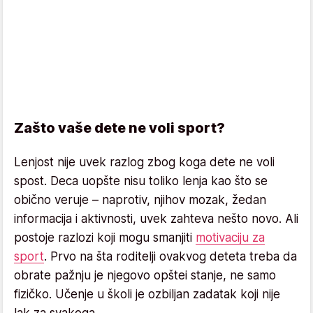
Zašto vaše dete ne voli sport?
Lenjost nije uvek razlog zbog koga dete ne voli
spost. Deca uopšte nisu toliko lenja kao što se
obično veruje – naprotiv, njihov mozak, žedan
informacija i aktivnosti, uvek zahteva nešto novo. Ali
postoje razlozi koji mogu smanjiti
motivaciju za
sport
. Prvo na šta roditelji ovakvog deteta treba da
obrate pažnju je njegovo opštei stanje, ne samo
fizičko. Učenje u školi je ozbiljan zadatak koji nije
lak za svakoga.