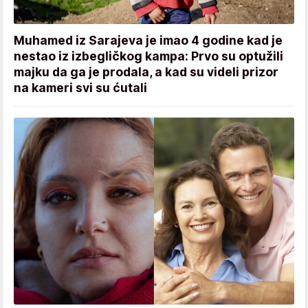
Muhamed iz Sarajeva je imao 4 godine kad je
nestao iz izbegličkog kampa: Prvo su optužili
majku da ga je prodala, a kad su videli prizor
na kameri svi su ćutali