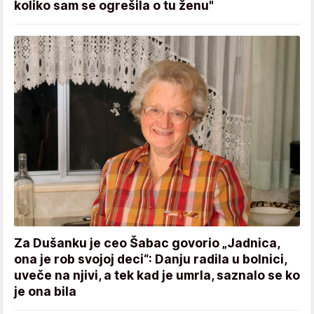
koliko sam se ogrešila o tu ženu"
Za Dušanku je ceo Šabac govorio „Jadnica,
ona je rob svojoj deci“: Danju radila u bolnici,
uveče na njivi, a tek kad je umrla, saznalo se ko
je ona bila