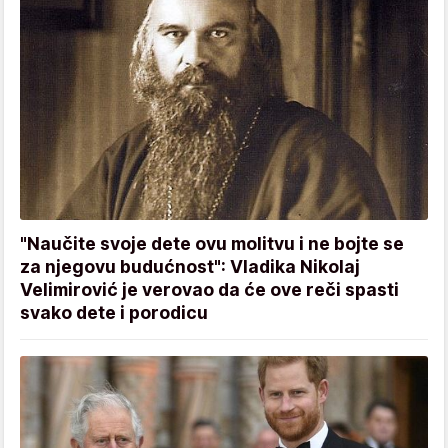
"Naučite svoje dete ovu molitvu i ne bojte se
za njegovu budućnost": Vladika Nikolaj
Velimirović je verovao da će ove reči spasti
svako dete i porodicu