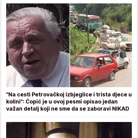
"Na cesti Petrovačkoj izbjeglice i trista djece u
kolini": Ćopić je u ovoj pesmi opisao jedan
važan detalj koji ne sme da se zaboravi NIKAD