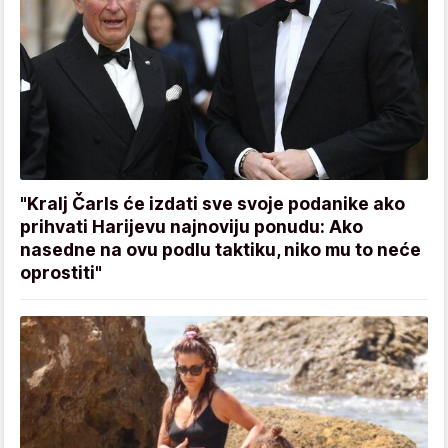
"Kralj Čarls će izdati sve svoje podanike ako
prihvati Harijevu najnoviju ponudu: Ako
nasedne na ovu podlu taktiku, niko mu to neće
oprostiti"