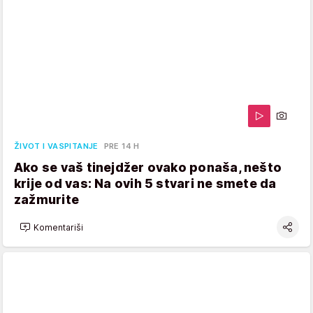
ŽIVOT I VASPITANJE
PRE 14 H
Ako se vaš tinejdžer ovako ponaša, nešto
krije od vas: Na ovih 5 stvari ne smete da
zažmurite
Komentariši