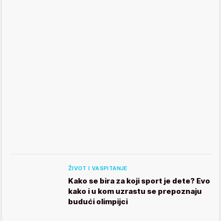
ŽIVOT I VASPITANJE
Kako se bira za koji sport je dete? Evo
kako i u kom uzrastu se prepoznaju
budući olimpijci