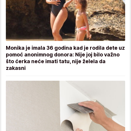
Monika je imala 36 godina kad je rodila dete uz
pomoć anonimnog donora: Nije joj bilo važno
što ćerka neće imati tatu, nije želela da
zakasni