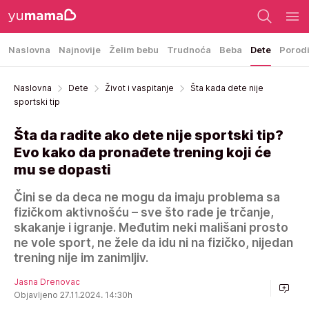
Naslovna
Najnovije
Želim bebu
Trudnoća
Beba
Dete
Porod
Naslovna
Dete
Život i vaspitanje
Šta kada dete nije
sportski tip
Šta da radite ako dete nije sportski tip?
Evo kako da pronađete trening koji će
mu se dopasti
Čini se da deca ne mogu da imaju problema sa
fizičkom aktivnošću – sve što rade je trčanje,
skakanje i igranje. Međutim neki mališani prosto
ne vole sport, ne žele da idu ni na fizičko, nijedan
trening nije im zanimljiv.
Jasna Drenovac
Objavljeno 27.11.2024. 14:30h