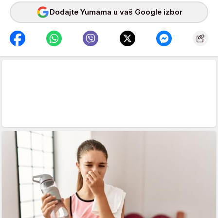
Dodajte Yumama u vaš Google izbor