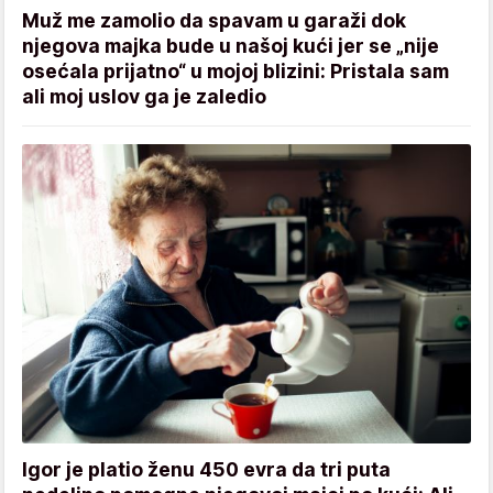
Muž me zamolio da spavam u garaži dok
njegova majka bude u našoj kući jer se „nije
osećala prijatno“ u mojoj blizini: Pristala sam
ali moj uslov ga je zaledio
Igor je platio ženu 450 evra da tri puta