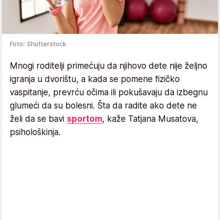
Foto: Shutterstock
Mnogi roditelji primećuju da njihovo dete nije željno
igranja u dvorištu, a kada se pomene fizičko
vaspitanje, prevrću očima ili pokušavaju da izbegnu
glumeći da su bolesni. Šta da radite ako dete ne
želi da se bavi
sportom
, kaže Tatjana Musatova,
psihološkinja.