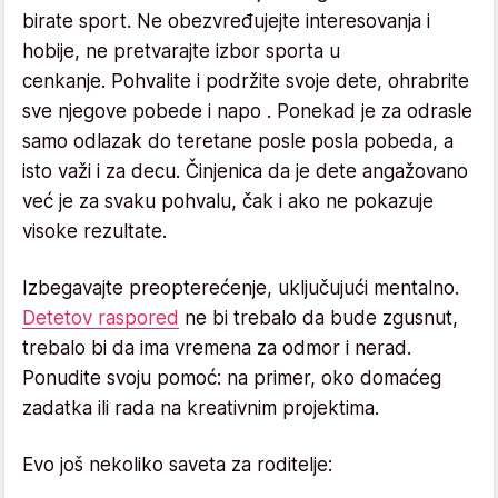
birate sport. Ne obezvređujejte interesovanja i
hobije, ne pretvarajte izbor sporta u
cenkanje. Pohvalite i podržite svoje dete, ohrabrite
sve njegove pobede i napo . Ponekad je za odrasle
samo odlazak do teretane posle posla pobeda, a
isto važi i za decu. Činjenica da je dete angažovano
već je za svaku pohvalu, čak i ako ne pokazuje
visoke rezultate.
Izbegavajte preopterećenje, uključujući mentalno.
Detetov raspored
ne bi trebalo da bude zgusnut,
trebalo bi da ima vremena za odmor i nerad.
Ponudite svoju pomoć: na primer, oko domaćeg
zadatka ili rada na kreativnim projektima.
Evo još nekoliko saveta za roditelje: