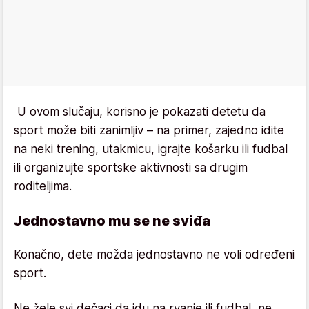
U ovom slučaju, korisno je pokazati detetu da
sport može biti zanimljiv – na primer, zajedno idite
na neki trening, utakmicu, igrajte košarku ili fudbal
ili organizujte sportske aktivnosti sa drugim
roditeljima.
Jednostavno mu se ne sviđa
Konačno, dete možda jednostavno ne voli određeni
sport.
Ne žele svi dečaci da idu na rvanje ili fudbal, ne