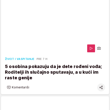
ŽIVOT I VASPITANJE
PRE 7 H
5 osobina pokazuju da je dete rođeni vođa;
Roditelji ih slučajno sputavaju, a u kući im
raste genije
Komentariši