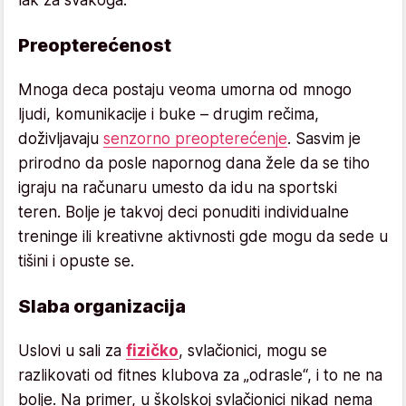
Preopterećenost
Mnoga deca postaju veoma umorna od mnogo
ljudi, komunikacije i buke – drugim rečima,
doživljavaju
senzorno preopterećenje
. Sasvim je
prirodno da posle napornog dana žele da se tiho
igraju na računaru umesto da idu na sportski
teren. Bolje je takvoj deci ponuditi individualne
treninge ili kreativne aktivnosti gde mogu da sede u
tišini i opuste se.
Slaba organizacija
Uslovi u sali za
fizičko
, svlačionici, mogu se
razlikovati od fitnes klubova za „odrasle“, i to ne na
bolje. Na primer, u školskoj svlačionici nikad nema