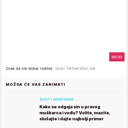
00:22
Znak da ste dobar roditelj
Izvor: TikTok/20vc_tok
MOŽDA ĆE VAS ZANIMATI
ŽIVOT I VASPITANJE
Kako se odgaja sin u pravog
muškarca i vođu? Volite, mazite,
slušajte i dajte najbolji primer