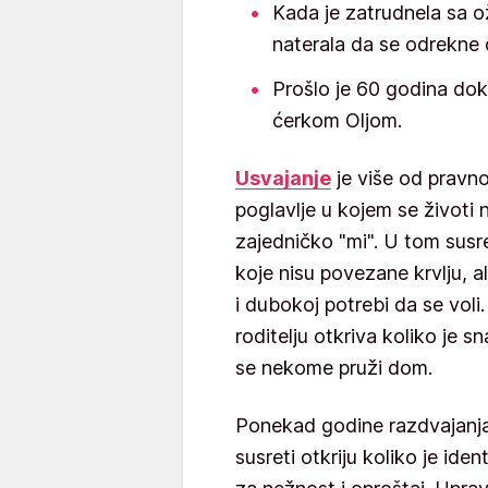
Kada je zatrudnela sa 
naterala da se odrekne 
Prošlo je 60 godina dok
ćerkom Oljom.
Usvajanje
je više od pravn
poglavlje u kojem se životi 
zajedničko "mi". U tom susr
koje nisu povezane krvlju, al
i dubokoj potrebi da se voli
roditelju otkriva koliko je 
se nekome pruži dom.
Ponekad godine razdvajanja,
susreti otkriju koliko je ide