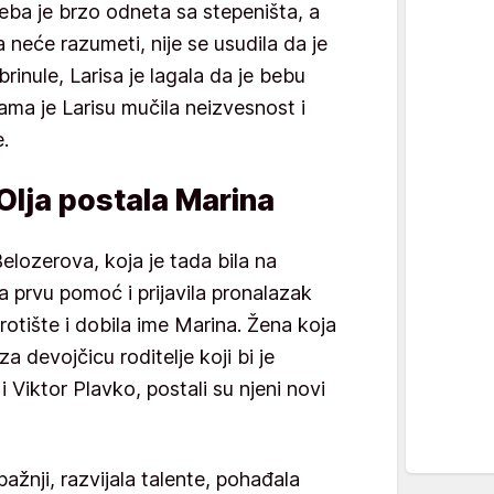
eba je brzo odneta sa stepeništa, a
ja neće razumeti, nije se usudila da je
rinule, Larisa je lagala da je bebu
ama je Larisu mučila neizvesnost i
.
Olja postala Marina
elozerova, koja je tada bila na
la prvu pomoć i prijavila pronalazak
sirotište i dobila ime Marina. Žena koja
e za devojčicu roditelje koji bi je
i Viktor Plavko, postali su njeni novi
 pažnji, razvijala talente, pohađala