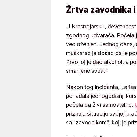
Žrtva zavodnika i
U Krasnojarsku, devetnaesto
zgodnog udvarača. Počela je 
već oženjen. Jednog dana, d
muškarac je došao da je pose
Prvo joj je dao alkohol, a po
smanjene svesti.
Nakon tog incidenta, Larisa j
pohađala jednogodišnji kurs 
počela da živi samostalno.
priznala situaciju svojoj bra
sa "zavodnikom", koji je pri