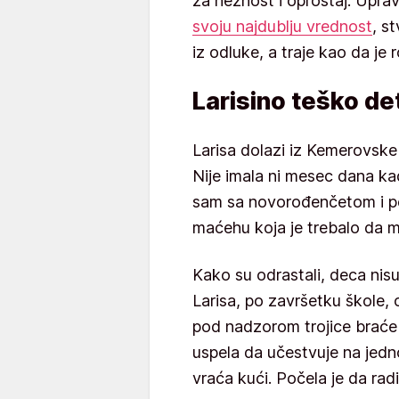
za nežnost i oproštaj. Upra
svoju najdublju vrednost
, s
iz odluke, a traje kao da je
Larisino teško de
Larisa dolazi iz Kemerovske 
Nije imala ni mesec dana kad
sam sa novorođenčetom i pe
maćehu koja je trebalo da 
Kako su odrastali, deca nis
Larisa, po završetku škole, o
pod nadzorom trojice braće ko
uspela da učestvuje na jedn
vraća kući. Počela je da radi