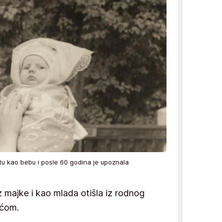
tu kao bebu i posle 60 godina je upoznala
z majke i kao mlada otišla iz rodnog
raćom.