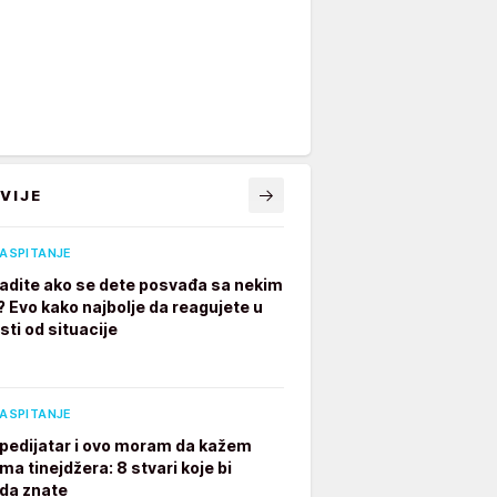
VIJE
VASPITANJE
radite ako se dete posvađa sa nekim
? Evo kako najbolje da reagujete u
sti od situacije
VASPITANJE
pedijatar i ovo moram da kažem
ima tinejdžera: 8 stvari koje bi
 da znate