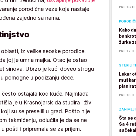
vo u tim trenucima,
usvajanje pokazuje
PRE 16 H
tvaranje porodične veze koja nastaje
 rođena zajedno sa nama.
PORODIČ
Kako da
tinjstvo
bankrot
žurke z
oblasti, iz velike seoske porodice.
PRE 17 H
a joj je umrla majka. Otac je ostao
STERILIT
t sinova. Ubrzo je kući doveo strogu
Lekar o
mu pomogne u podizanju dece.
muškarc
planira
u često ostajala kod kuće. Najmlađa
PRE 18 H
tišla je u Krasnojarsk da studira i živi
ZANIMLJ
ji su se preselili u grad. Pošto nije
Šta se 
om takmičenju, odlučila je da se ne
Sa 4 reš
 u pošti i pripremala se za prijem.
sačekal