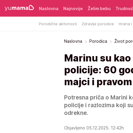
Naslovna
Najnovije
Želim bebu
Trudno
Porodične aktivnosti
Zdravlje porodice
Hrana i
Naslovna
Porodica
Život po
Marinu su kao 
policije: 60 go
majci i pravo
Potresna priča o Marini k
policije i razlozima koji 
odrekne.
Objavljeno 05.12.2025. 12:42h