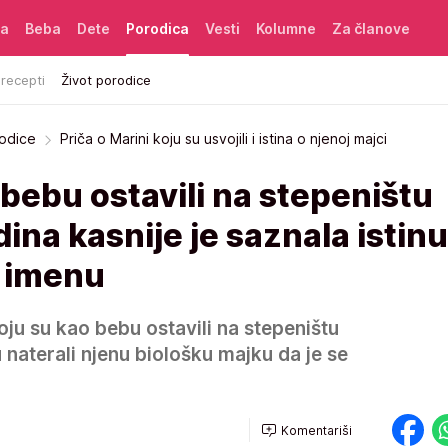
ća
Beba
Dete
Porodica
Vesti
Kolumne
Za članove
 recepti
Život porodice
rodice
Priča o Marini koju su usvojili i istina o njenoj majci
bebu ostavili na stepeništu
dina kasnije je saznala istinu
m imenu
oju su kao bebu ostavili na stepeništu
su naterali njenu biološku majku da je se
Komentariši