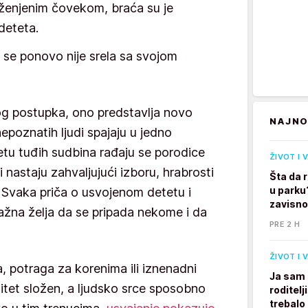
oženjenim čovekom, braća su je
deteta.
 se ponovo nije srela sa svojom
og postupka, ono predstavlja novo
NAJNO
nepoznatih ljudi spajaju u jedno
etu tuđih sudbina rađaju se porodice
ŽIVOT I 
i nastaju zahvaljujući izboru, hrabrosti
Šta da 
u parku
. Svaka priča o usvojenom detetu i
zavisno
snažna želja da se pripada nekome i da
PRE 2 H
ŽIVOT I 
 potraga za korenima ili iznenadni
Ja sam 
ntitet složen, a ljudsko srce sposobno
roditelj
trebalo