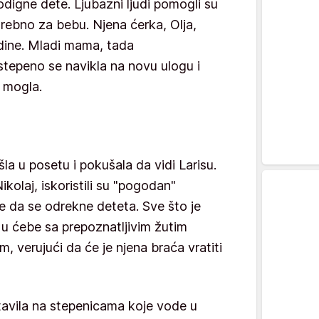
odigne dete. Ljubazni ljudi pomogli su
otrebno za bebu. Njena ćerka, Olja,
dine. Mladi mama, tada
tepeno se navikla na novu ulogu i
e mogla.
a u posetu i pokušala da vidi Larisu.
ikolaj, iskoristili su "pogodan"
se da se odrekne deteta. Sve što je
u ćebe sa prepoznatljivim žutim
, verujući da će je njena braća vratiti
avila na stepenicama koje vode u