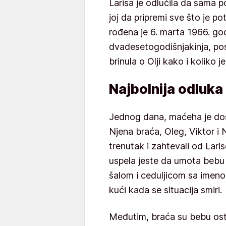
Larisa je odlučila da sama p
joj da pripremi sve što je p
rođena je 6. marta 1966. go
dvadesetogodišnjakinja, pos
brinula o Olji kako i koliko j
Najbolnija odluka
Jednog dana, maćeha je došl
Njena braća, Oleg, Viktor i N
trenutak i zahtevali od Lari
uspela jeste da umota bebu 
šalom i ceduljicom sa imenom
kući kada se situacija smiri.
Međutim, braća su bebu ost