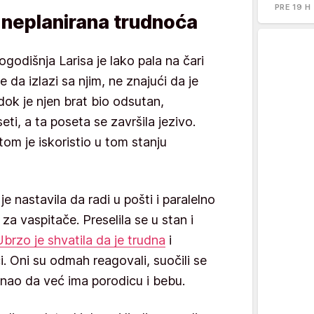
PRE 19 H
 neplanirana trudnoća
godišnja Larisa je lako pala na čari
da izlazi sa njim, ne znajući da je
ok je njen brat bio odsutan,
ti, a ta poseta se završila jezivo.
tom je iskoristio u tom stanju
e nastavila da radi u pošti i paralelno
za vaspitače. Preselila se u stan i
Ubrzo je shvatila da je trudna
i
ći. Oni su odmah reagovali, suočili se
znao da već ima porodicu i bebu.