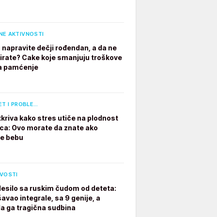
NE AKTIVNOSTI
 napravite dečji rođendan, a da ne
irate? Cake koje smanjuju troškove
a pamćenje
ET I PROBLE…
tkriva kako stres utiče na plodnost
a: Ovo morate da znate ako
te bebu
IVOSTI
desilo sa ruskim čudom od deteta:
avao integrale, sa 9 genije, a
a ga tragična sudbina