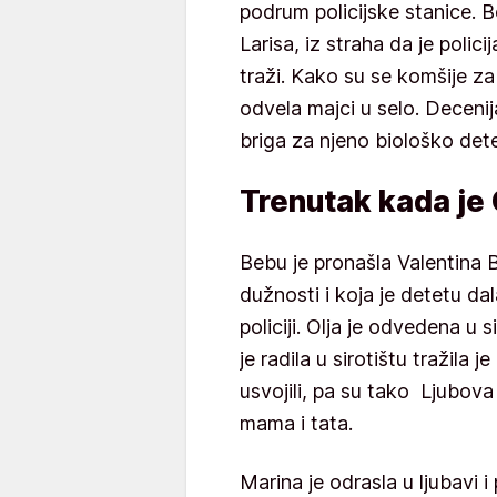
podrum policijske stanice. B
Larisa, iz straha da je polici
traži. Kako su se komšije zab
odvela majci u selo. Decenij
briga za njeno biološko dete
Trenutak kada je 
Bebu je pronašla Valentina B
dužnosti i koja je detetu da
policiji. Olja je odvedena u 
je radila u sirotištu tražila j
usvojili, pa su tako Ljubova 
mama i tata.
Marina je odrasla u ljubavi i