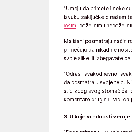
"Umeju da primete i neke sup
izvuku zaključke o našem te
lošim
, poželjnim i nepoželjn
Mališani posmatraju način n
primećuju da nikad ne nosit
svoje slike ili izbegavate da
"Odrasli svakodnevno, svak
da posmatraju svoje telo. N
stid zbog svog stomačića, bu
komentare drugih ili vidi da
3. U koje vrednosti veruje