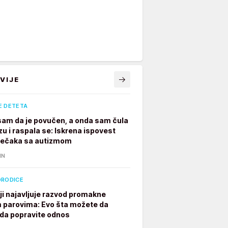
VIJE
E DETETA
 sam da je povučen, a onda sam čula
zu i raspala se: Iskrena ispovest
dečaka sa autizmom
IN
ORODICE
ji najavljuje razvod promakne
parovima: Evo šta možete da
 da popravite odnos