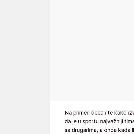
Na primer, deca i te kako iz
da je u sportu najvažniji tim
sa drugarima, a onda kada ih