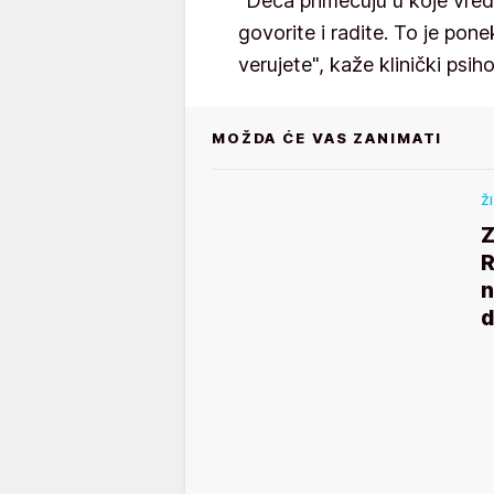
"Deca primećuju u koje vred
govorite i radite. To je pon
verujete", kaže klinički psi
MOŽDA ĆE VAS ZANIMATI
Ž
Z
R
n
d