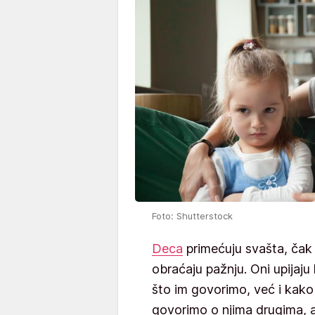
Foto: Shutterstock
Deca
primećuju svašta, čak i
obraćaju pažnju. Oni upijaju
što im govorimo, već i kako
govorimo o njima drugima, a