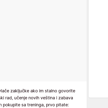
vlače zaključke ako im stalno govorite
ski rad, učenje novih veština i zabava
 pokupite sa treninga, prvo pitate: