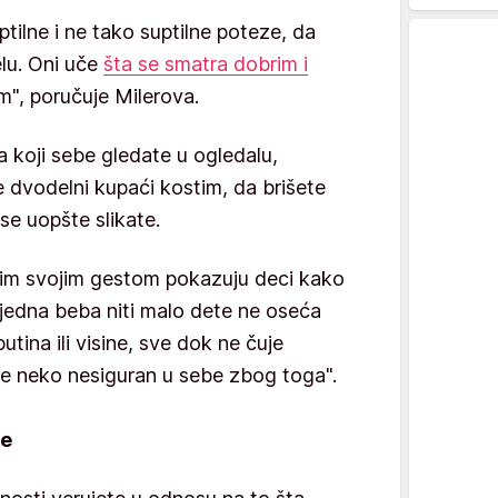
tilne i ne tako suptilne poteze, da
lu. Oni uče
šta se smatra dobrim i
im", poručuje Milerova.
a koji sebe gledate u ogledalu,
e dvodelni kupaći kostim, da brišete
 se uopšte slikate.
im svojim gestom pokazuju deci kako
ijedna beba niti malo dete ne oseća
tina ili visine, sve dok ne čuje
 je neko nesiguran u sebe zbog toga".
te