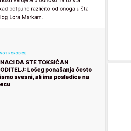
nosti verujete u odnosu na to šta
ekad potpuno različito od onoga u šta
holog Lora Markam.
IVOT PORODICE
NACI DA STE TOKSIČAN
ODITELJ: Lošeg ponašanja često
ismo svesni, ali ima posledice na
ecu