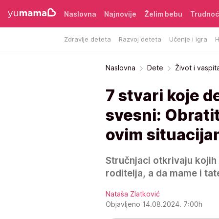
Naslovna
Najnovije
Želim bebu
Trudno
Zdravlje deteta
Razvoj deteta
Učenje i igra
H
Naslovna
Dete
Život i vaspit
7 stvari koje d
svesni: Obrati
ovim situacij
Stručnjaci otkrivaju kojih
roditelja, a da mame i tat
Nataša Zlatković
Objavljeno 14.08.2024. 7:00h