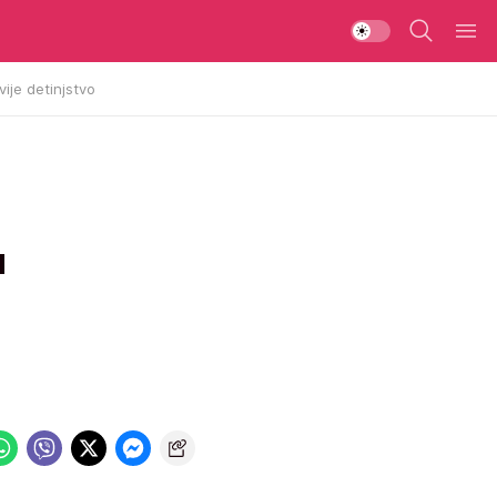
vije detinjstvo
u