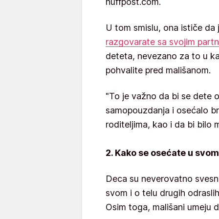
huffpost.com.
U tom smislu, ona ističe da 
razgovarate sa svojim part
deteta, nevezano za to u k
pohvalite pred mališanom.
"To je važno da bi se dete 
samopouzdanja i osećalo br
roditeljima, kao i da bi bilo
2. Kako se osećate u svom
Deca su neverovatno svesna
svom i o telu drugih odraslih
Osim toga, mališani umeju do