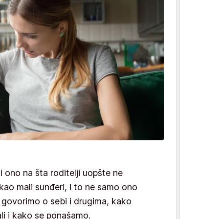
 ono na šta roditelji uopšte ne
 kao mali sunđeri, i to ne samo ono
 govorimo o sebi i drugima, kako
li i kako se ponašamo.