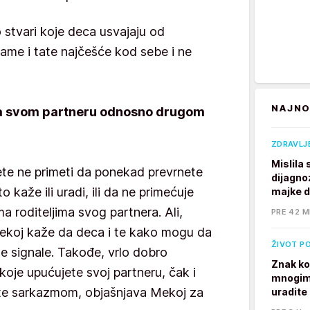
o stvari koje deca usvajaju od
mame i tate najčešće kod sebe i ne
NAJNO
ma svom partneru odnosno drugom
ZDRAVLJ
Mislila
te ne primeti da ponekad prevrnete
dijagno
kaže ili uradi, ili da ne primećuje
majke 
ma roditeljima svog partnera. Ali,
PRE 42 M
Mekoj kaže da deca i te kako mogu da
ŽIVOT P
e signale. Takođe, vrlo dobro
Znak ko
 koje upućujete svoj partneru, čak i
mnogim 
jete sarkazmom, objašnjava Mekoj za
uradite