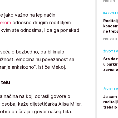
PRE 3 H
RAZVOJ 
je jako važno na lep način
Roditel
nerom
odnosno drugim roditeljem
koncent
akvim ste odnosima, i da ga ponekad
ne treb
PRE 23 H
osećalo bezbedno, da bi imalo
ŽIVOT I 
ižnost, emocinalnu povezanost sa
Šta da 
u parku
 manje anksiozno", ističe Mekoj.
zavisno
 telu
ŽIVOT I 
 načina na koji odrasli govore o
Ja sam 
roditelj
 osoba, kaže dijetetičarka Alisa Miler.
trebalo
bro da čitaju i govor našeg tela.