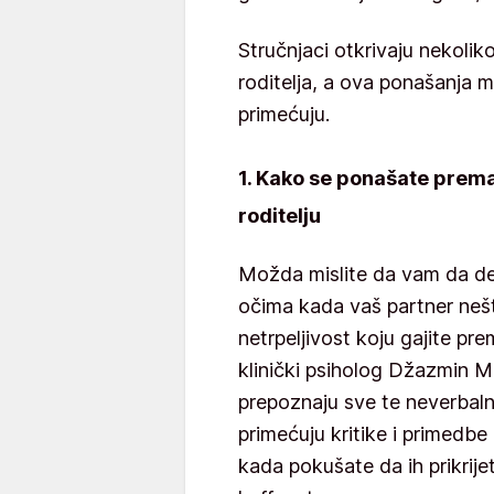
Stručnjaci otkrivaju nekolik
roditelja, a ova ponašanja 
primećuju.
1. Kako se ponašate pre
roditelju
Možda mislite da vam da de
očima kada vaš partner nešto 
netrpeljivost koju gajite pre
klinički psiholog Džazmin 
prepoznaju sve te neverbaln
primećuju kritike i primedbe
kada pokušate da ih prikri