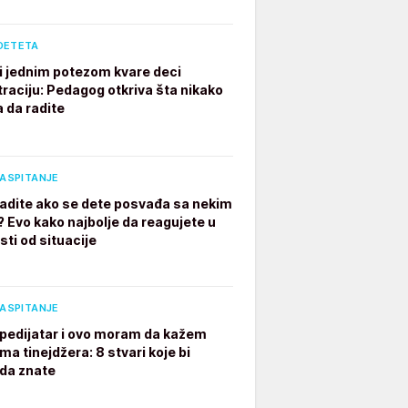
DETETA
ji jednim potezom kvare deci
raciju: Pedagog otkriva šta nikako
a da radite
VASPITANJE
radite ako se dete posvađa sa nekim
? Evo kako najbolje da reagujete u
sti od situacije
VASPITANJE
pedijatar i ovo moram da kažem
ima tinejdžera: 8 stvari koje bi
 da znate