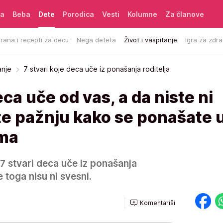
ća
Beba
Dete
Porodica
Vesti
Kolumne
Za članove
rana i recepti za decu
Nega deteta
Život i vaspitanje
Igra za zdra
anje
7 stvari koje deca uče iz ponašanja roditelja
eca uče od vas, a da niste ni
te pažnju kako se ponašate 
ama
 7 stvari deca uče iz ponašanja
e toga nisu ni svesni.
Komentariši