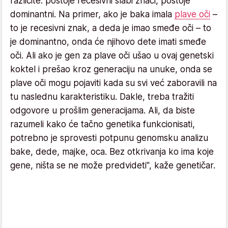
različite: postoje recesivni slabi znaci, postoje
dominantni. Na primer, ako je baka imala
plave oči
–
to je recesivni znak, a deda je imao smeđe oči – to
je dominantno, onda će njihovo dete imati smeđe
oči. Ali ako je gen za plave oči ušao u ovaj genetski
koktel i prešao kroz generaciju na unuke, onda se
plave oči mogu pojaviti kada su svi već zaboravili na
tu naslednu karakteristiku. Dakle, treba tražiti
odgovore u prošlim generacijama. Ali, da biste
razumeli kako će tačno genetika funkcionisati,
potrebno je sprovesti potpunu genomsku analizu
bake, dede, majke, oca. Bez otkrivanja ko ima koje
gene, ništa se ne može predvideti", kaže genetičar.