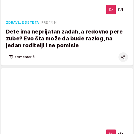
ZDRAVLJE DETETA
PRE 14 H
Dete ima neprijatan zadah, a redovno pere
zube? Evo šta može da bude razlog, na
jedan roditelji i ne pomisle
Komentariši