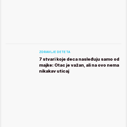
ZDRAVLJE DETETA
7 stvari koje deca nasleđuju samo od
majke: Otac je važan, ali na ovo nema
nikakav uticaj