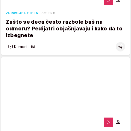
ZDRAVLJE DETETA
PRE 16 H
Zašto se deca često razbole baš na
odmoru? Pedijatri objašnjavaju i kako da to
izbegnete
Komentariši