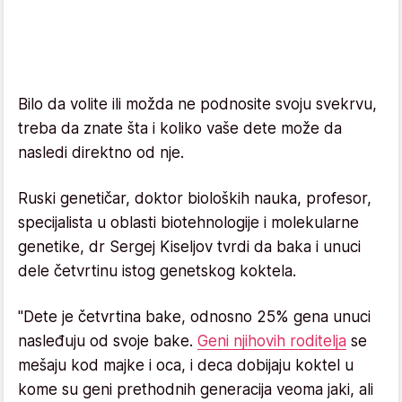
Bilo da volite ili možda ne podnosite svoju svekrvu,
treba da znate šta i koliko vaše dete može da
nasledi direktno od nje.
Ruski genetičar, doktor bioloških nauka, profesor,
specijalista u oblasti biotehnologije i molekularne
genetike, dr Sergej Kiseljov tvrdi da baka i unuci
dele četvrtinu istog genetskog koktela.
"Dete je četvrtina bake, odnosno 25% gena unuci
nasleđuju od svoje bake.
Geni njihovih roditelja
se
mešaju kod majke i oca, i deca dobijaju koktel u
kome su geni prethodnih generacija veoma jaki, ali