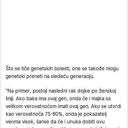
Što se tiče genetskih bolesti, one se takođe mogu
genetski preneti na sledeću generaciju.
"Na primer, postoji nasledni rak dojke po ženskoj
liniji. Ako baka ima ovaj gen, onda će i majka sa
velikom verovatnoćom imati ovaj gen. Ako se utvrdi
kao verovatnoća 75-80%, onda je pokazatelj
veoma visok, šanse da će i unuka dobiti ovu