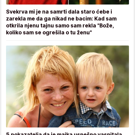
Svekrva mi je na samrti dala staro ćebe i
zarekla me da ga nikad ne bacim: Kad sam
otkrila njenu tajnu samo sam rekla "Bože,
koliko sam se ogrešila o tu ženu"
5 pokazatelja da je majka uspešno vaspitala