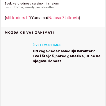
Svekrva o odnosu sa sinom i snajom
Izvor: TikTok/wendygimpelrealtor
(
stil.kurir.rs
/Yumama/
Nataša Zlatković
)
MOŽDA ĆE VAS ZANIMATI
ŽIVOT I VASPITANJE
Od koga deca nasleđuju karakter?
Evo i šta još, pored genetike, utiče na
njegovu ličnost