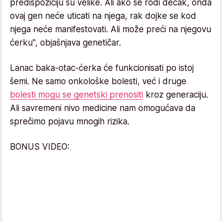
predispoziciju su velike. Ali ako se rodi dečak, onda
ovaj gen neće uticati na njega, rak dojke se kod
njega neće manifestovati. Ali može preći na njegovu
ćerku", objašnjava genetičar.
Lanac baka-otac-ćerka će funkcionisati po istoj
šemi. Ne samo onkološke bolesti, već i druge
bolesti mogu se genetski prenositi
kroz generaciju.
Ali savremeni nivo medicine nam omogućava da
sprečimo pojavu mnogih rizika.
BONUS VIDEO: