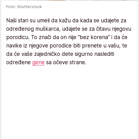
Foto: Shutterstock
Naši stari su umeli da kažu da kada se udajete za
određenog muškarca, udajete se za čitavu njegovu
porodicu. To znači da on nije "bez korena" i da će
navike iz njegove porodice biti prenete u vašu, te
da će vaše zajedničko dete sigurno naslediti
određene
gene
sa očeve strane.