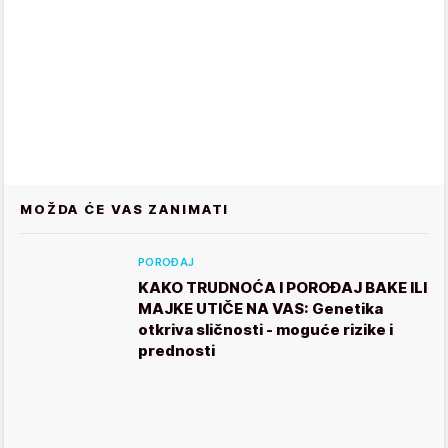
MOŽDA ĆE VAS ZANIMATI
POROĐAJ
KAKO TRUDNOĆA I POROĐAJ BAKE ILI
MAJKE UTIČE NA VAS: Genetika
otkriva sličnosti - moguće rizike i
prednosti