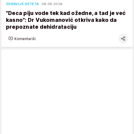
ZDRAVLJE DETETA
06.08.2026.
"Deca piju vode tek kad ožedne, a tad je već
kasno": Dr Vukomanović otkriva kako da
prepoznate dehidrataciju
Komentariši