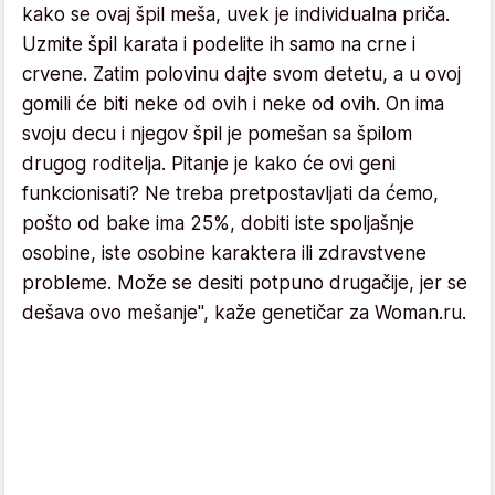
kako se ovaj špil meša, uvek je individualna priča.
Uzmite špil karata i podelite ih samo na crne i
crvene. Zatim polovinu dajte svom detetu, a u ovoj
gomili će biti neke od ovih i neke od ovih. On ima
svoju decu i njegov špil je pomešan sa špilom
drugog roditelja. Pitanje je kako će ovi geni
funkcionisati? Ne treba pretpostavljati da ćemo,
pošto od bake ima 25%, dobiti iste spoljašnje
osobine, iste osobine karaktera ili zdravstvene
probleme. Može se desiti potpuno drugačije, jer se
dešava ovo mešanje", kaže genetičar za Woman.ru.