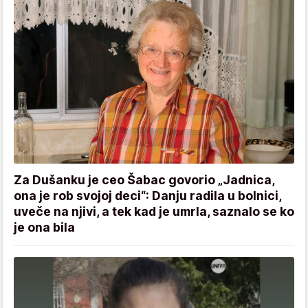
Za Dušanku je ceo Šabac govorio „Jadnica,
ona je rob svojoj deci“: Danju radila u bolnici,
uveče na njivi, a tek kad je umrla, saznalo se ko
je ona bila