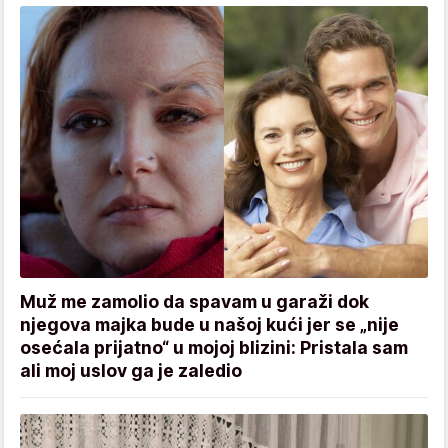
Muž me zamolio da spavam u garaži dok
njegova majka bude u našoj kući jer se „nije
osećala prijatno“ u mojoj blizini: Pristala sam
ali moj uslov ga je zaledio