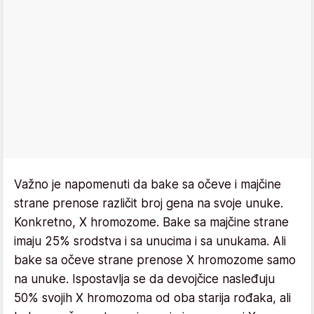
Važno je napomenuti da bake sa očeve i majčine
strane prenose različit broj gena na svoje unuke.
Konkretno, X hromozome. Bake sa majčine strane
imaju 25% srodstva i sa unucima i sa unukama. Ali
bake sa očeve strane prenose X hromozome samo
na unuke. Ispostavlja se da devojčice nasleđuju
50% svojih X hromozoma od oba starija rođaka, ali