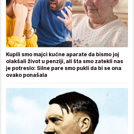
Kupili smo majci kućne aparate da bismo joj
olakšali život u penziji, ali šta smo zatekli nas
je potreslo: Silne pare smo pukli da bi se ona
ovako ponašala