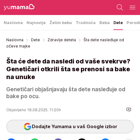
Naslovna
Najnovije
Želim bebu
Trudnoća
Beba
Dete
Porod
Naslovna
Dete
Zdravlje deteta
Šta dete nasleđuje od
očeve majke
Šta će dete da nasledi od vaše svekrve?
Genetičari otkrili šta se prenosi sa bake
na unuke
Genetičari objašnjavaju šta dete nasleđuje od
bake po ocu.
Objavljeno 18.08.2025. 11:20h
Dodajte Yumama u vaš Google izbor