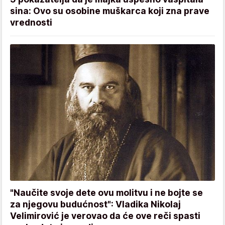
sina: Ovo su osobine muškarca koji zna prave
vrednosti
"Naučite svoje dete ovu molitvu i ne bojte se
za njegovu budućnost": Vladika Nikolaj
Velimirović je verovao da će ove reči spasti