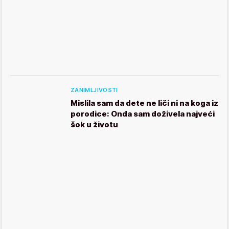
ZANIMLJIVOSTI
Mislila sam da dete ne liči ni na koga iz
porodice: Onda sam doživela najveći
šok u životu