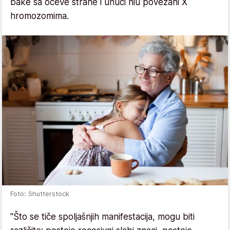
bake sa očeve strane i unuci niu povezani X
hromozomima.
Foto: Shutterstock
"Što se tiče spoljašnjih manifestacija, mogu biti