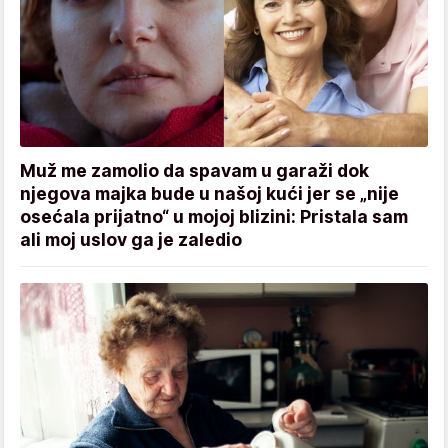
Muž me zamolio da spavam u garaži dok
njegova majka bude u našoj kući jer se „nije
osećala prijatno“ u mojoj blizini: Pristala sam
ali moj uslov ga je zaledio