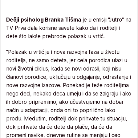
Dečji psiholog Branka Tišma
je u emisiji "Jutro" na
TV Prva dala korisne savete kako da i roditelji i
dete što lakše prebrode polazak u vrtić.
"Polazak u vrtić je i nova razvojna faza u životu
roditelja, ne samo deteta, jer cela porodica ulazi u
novi životni ciklus, kada se novi odrasli, koji nisu
članovi porodice, uključuju u odgajanje, odrastanje i
nove razvojne izazove. Ponekad je teže roditeljima
nego deci, nekako deca umeju i da se zaigraju i ako
ih dobro pripremimo, ako učestvujemo na dobar
način u adaptaciji, onda oni to poprilično lako
prođu. Međutim, roditelji dok prihvate tu situaciju,
dok prihvate da će dete da plače, da će da
promeni navike, dnevne rutine se menjaju i ceo