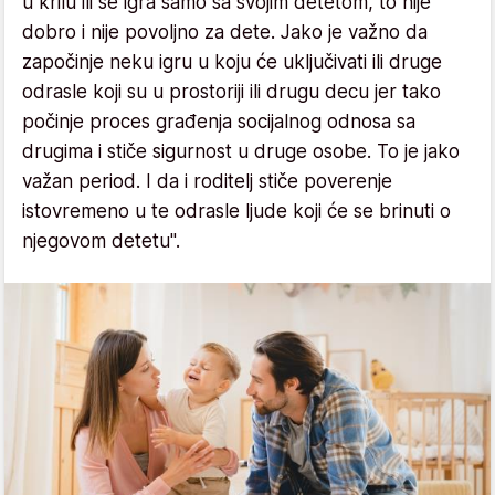
u krilu ili se igra samo sa svojim detetom, to nije
dobro i nije povoljno za dete. Jako je važno da
započinje neku igru u koju će uključivati ili druge
odrasle koji su u prostoriji ili drugu decu jer tako
počinje proces građenja socijalnog odnosa sa
drugima i stiče sigurnost u druge osobe. To je jako
važan period. I da i roditelj stiče poverenje
istovremeno u te odrasle ljude koji će se brinuti o
njegovom detetu".