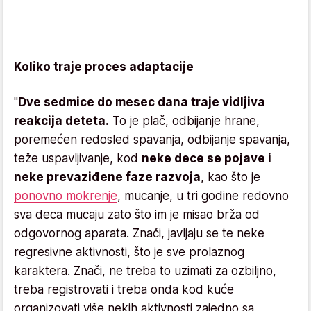
Koliko traje proces adaptacije
"
Dve sedmice do mesec dana traje vidljiva
reakcija deteta.
To je plač, odbijanje hrane,
poremećen redosled spavanja, odbijanje spavanja,
teže uspavljivanje, kod
neke dece se pojave i
neke prevaziđene faze razvoja
, kao što je
ponovno mokrenje
, mucanje, u tri godine redovno
sva deca mucaju zato što im je misao brža od
odgovornog aparata. Znači, javljaju se te neke
regresivne aktivnosti, što je sve prolaznog
karaktera. Znači, ne treba to uzimati za ozbiljno,
treba registrovati i treba onda kod kuće
organizovati više nekih aktivnosti zajedno sa