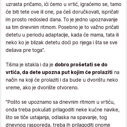
uzrasta pričamo, ići ćemo u vrtić, igraćemo se, tamo
će biti tete ove ili one, pa ćeš doručkovati, ispričati
im prosto redosled dana. To je jedno upoznavanje
sa tim dnevnim ritmom. Posebno je to važno pričati
detetu u periodu adaptacije, kada će mama, tata ili
neko ko je blizak detetu doći po njega i šta se sve
dešava pre toga".
Tišma je istakla i da je
dobro prošetati se do
vrtića, da dete upozna put kojim će prolaziti
na
način na koji će prolaziti i da bude u dvorištu neko
vreme, ako je dvorište otvoreno.
"Pošto se upoznamo sa dnevnim ritmom u vrtiću,
onda treba pokušati prilagoditi neke kućne navike,
što se tiče ustajanja, odlaska na spavanje, tog
dnevnog rasporeda, treba ih prilagoditi onome