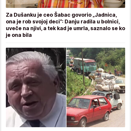
Za Dušanku je ceo Šabac govorio „Jadnica,
ona je rob svojoj deci“: Danju radila u bolnici,
uveče na njivi, a tek kad je umrla, saznalo se ko
je ona bila