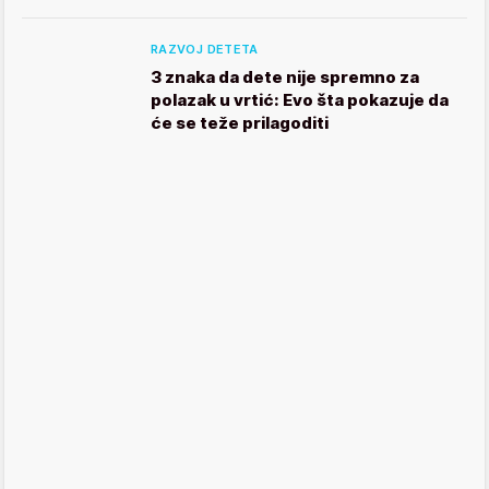
RAZVOJ DETETA
3 znaka da dete nije spremno za
polazak u vrtić: Evo šta pokazuje da
će se teže prilagoditi