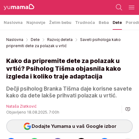
Naslovna
Najnovije
Želim bebu
Trudnoća
Beba
Dete
Porod
Naslovna
Dete
Razvoj deteta
Saveti psihologa kako
pripremiti dete za polazak u vrtić
Kako da pripremite dete za polazak u
vrtić? Psiholog Tišma objasnila kako
izgleda i koliko traje adaptacija
Dečji psiholog Branka Tišma daje korisne savete
kako da dete lakše prihvati polazak u vrtić.
Nataša Zlatković
Objavljeno 18.08.2025. 7:00h
Dodajte Yumama u vaš Google izbor