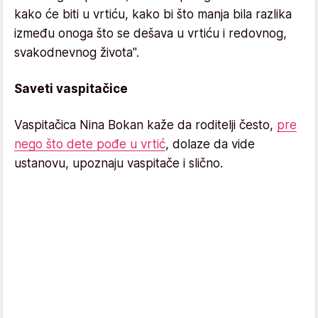
kako će biti u vrtiću, kako bi što manja bila razlika
između onoga što se dešava u vrtiću i redovnog,
svakodnevnog života".
Saveti vaspitačice
Vaspitačica Nina Bokan kaže da roditelji često,
pre
nego što dete pođe u vrtić
, dolaze da vide
ustanovu, upoznaju vaspitače i slično.