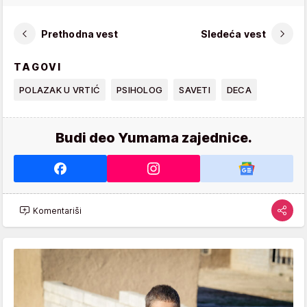
Prethodna vest
Sledeća vest
TAGOVI
POLAZAK U VRTIĆ
PSIHOLOG
SAVETI
DECA
Budi deo Yumama zajednice.
Komentariši