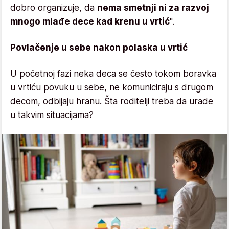
dobro organizuje, da
nema smetnji ni za razvoj
mnogo mlađe dece kad krenu u vrtić
".
Povlačenje u sebe nakon polaska u vrtić
U početnoj fazi neka deca se često tokom boravka
u vrtiću povuku u sebe, ne komuniciraju s drugom
decom, odbijaju hranu. Šta roditelji treba da urade
u takvim situacijama?