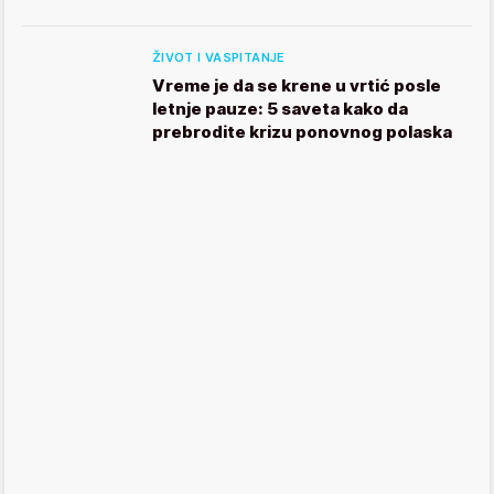
ŽIVOT I VASPITANJE
Vreme je da se krene u vrtić posle
letnje pauze: 5 saveta kako da
prebrodite krizu ponovnog polaska