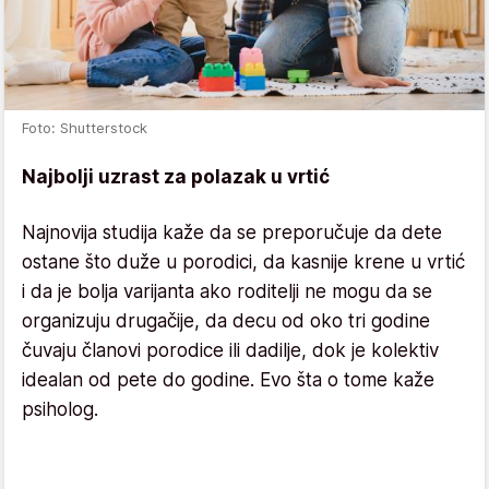
Foto: Shutterstock
Najbolji uzrast za polazak u vrtić
Najnovija studija kaže da se preporučuje da dete
ostane što duže u porodici, da kasnije krene u vrtić
i da je bolja varijanta ako roditelji ne mogu da se
organizuju drugačije, da decu od oko tri godine
čuvaju članovi porodice ili dadilje, dok je kolektiv
idealan od pete do godine. Evo šta o tome kaže
psiholog.