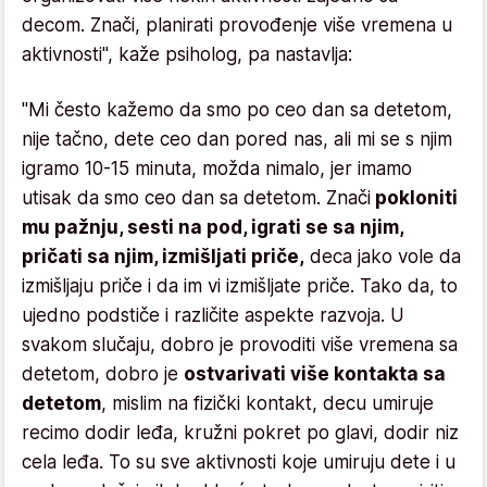
decom. Znači, planirati provođenje više vremena u
aktivnosti", kaže psiholog, pa nastavlja:
"Mi često kažemo da smo po ceo dan sa detetom,
nije tačno, dete ceo dan pored nas, ali mi se s njim
igramo 10-15 minuta, možda nimalo, jer imamo
utisak da smo ceo dan sa detetom. Znači
pokloniti
mu pažnju, sesti na pod, igrati se sa njim,
pričati sa njim, izmišljati priče,
deca jako vole da
izmišljaju priče i da im vi izmišljate priče. Tako da, to
ujedno podstiče i različite aspekte razvoja. U
svakom slučaju, dobro je provoditi više vremena sa
detetom, dobro je
ostvarivati više kontakta sa
detetom
, mislim na fizički kontakt, decu umiruje
recimo dodir leđa, kružni pokret po glavi, dodir niz
cela leđa. To su sve aktivnosti koje umiruju dete i u