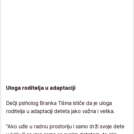
Uloga roditelja u adaptaciji
Dečji psiholog Branka Tišma ističe da je uloga
roditelja u adaptaciji deteta jako važna i velika.
"Ako uđe u radnu prostoriju i samo drži svoje dete