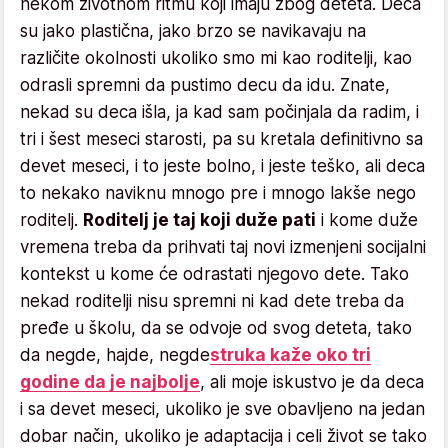
nekom životnom ritmu koji imaju zbog deteta. Deca
su jako plastična, jako brzo se navikavaju na
različite okolnosti ukoliko smo mi kao roditelji, kao
odrasli spremni da pustimo decu da idu. Znate,
nekad su deca išla, ja kad sam počinjala da radim, i
tri i šest meseci starosti, pa su kretala definitivno sa
devet meseci, i to jeste bolno, i jeste teško, ali deca
to nekako naviknu mnogo pre i mnogo lakše nego
roditelj.
Roditelj je taj koji duže pati
i kome duže
vremena treba da prihvati taj novi izmenjeni socijalni
kontekst u kome će odrastati njegovo dete. Tako
nekad roditelji nisu spremni ni kad dete treba da
pređe u školu, da se odvoje od svog deteta, tako
da negde, hajde, negde
struka kaže oko tri
godine da je najbolje
, ali moje iskustvo je da deca
i sa devet meseci, ukoliko je sve obavljeno na jedan
dobar način, ukoliko je adaptacija i celi život se tako