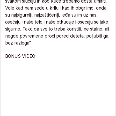
svakom slučaju ih kod kuće trebamo dosta umiriti.
Vole kad nam sede u krilu i kad ih obgrlimo, onda
su najsigurniji, najzaštićeniji, leđa su im uz nas,
osećaju i naše telo i naše otkucaje i osećaju se jako
sigurno. Tako da sve to treba koristiti, ne stalno, ali
negde povremeno proći pored deteta, poljubiti ga,
bez razloga".
BONUS VIDEO: