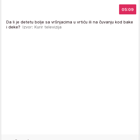
05:09
Da li je detetu bolje sa vršnjacima u vrtiću ili na čuvanju kod bake
i deke?
Izvor: Kurir televizija