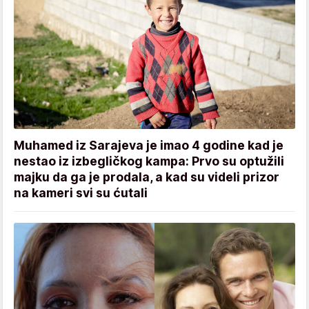
Muhamed iz Sarajeva je imao 4 godine kad je
nestao iz izbegličkog kampa: Prvo su optužili
majku da ga je prodala, a kad su videli prizor
na kameri svi su ćutali