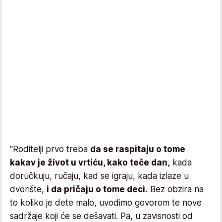
"Roditelji prvo treba
da se raspitaju o tome
kakav je život u vrtiću, kako teče dan,
kada
doručkuju, ručaju, kad se igraju, kada izlaze u
dvorište,
i da pričaju o tome deci.
Bez obzira na
to koliko je dete malo, uvodimo govorom te nove
sadržaje koji će se dešavati. Pa, u zavisnosti od