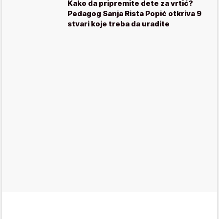
Kako da pripremite dete za vrtić?
Pedagog Sanja Rista Popić otkriva 9
stvari koje treba da uradite