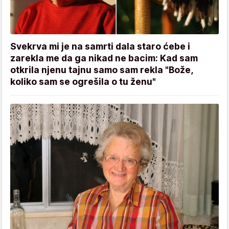
Svekrva mi je na samrti dala staro ćebe i
zarekla me da ga nikad ne bacim: Kad sam
otkrila njenu tajnu samo sam rekla "Bože,
koliko sam se ogrešila o tu ženu"