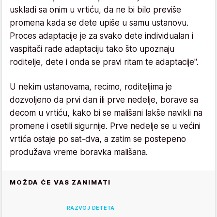
uskladi sa onim u vrtiću, da ne bi bilo previše
promena kada se dete upiše u samu ustanovu.
Proces adaptacije je za svako dete individualan i
vaspitači rade adaptaciju tako što upoznaju
roditelje, dete i onda se pravi ritam te adaptacije".
U nekim ustanovama, recimo, roditeljima je
dozvoljeno da prvi dan ili prve nedelje, borave sa
decom u vrtiću, kako bi se mališani lakše navikli na
promene i osetili sigurnije. Prve nedelje se u većini
vrtića ostaje po sat-dva, a zatim se postepeno
produžava vreme boravka mališana.
MOŽDA ĆE VAS ZANIMATI
RAZVOJ DETETA