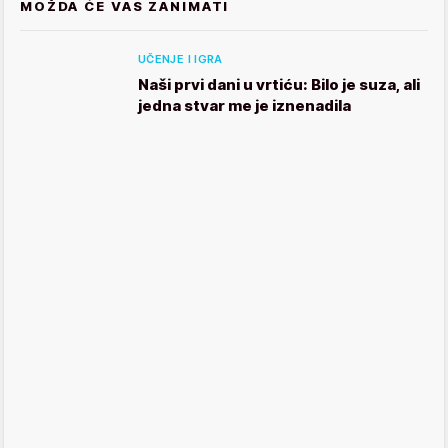
MOŽDA ĆE VAS ZANIMATI
UČENJE I IGRA
Naši prvi dani u vrtiću: Bilo je suza, ali
jedna stvar me je iznenadila