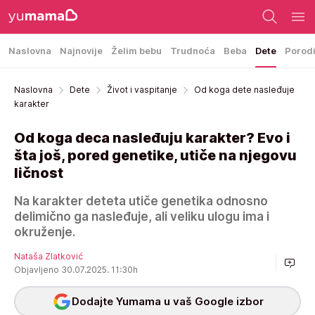
Naslovna
Najnovije
Želim bebu
Trudnoća
Beba
Dete
Porod
Naslovna
Dete
Život i vaspitanje
Od koga dete nasleđuje
karakter
Od koga deca nasleđuju karakter? Evo i
šta još, pored genetike, utiče na njegovu
ličnost
Na karakter deteta utiče genetika odnosno
delimično ga nasleđuje, ali veliku ulogu ima i
okruženje.
Nataša Zlatković
Objavljeno 30.07.2025. 11:30h
Dodajte Yumama u vaš Google izbor