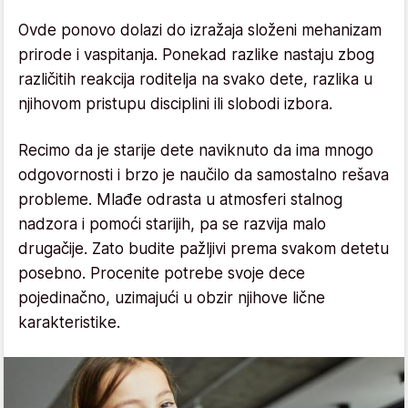
Ovde ponovo dolazi do izražaja složeni mehanizam
prirode i vaspitanja. Ponekad razlike nastaju zbog
različitih reakcija roditelja na svako dete, razlika u
njihovom pristupu disciplini ili slobodi izbora.
Recimo da je starije dete naviknuto da ima mnogo
odgovornosti i brzo je naučilo da samostalno rešava
probleme. Mlađe odrasta u atmosferi stalnog
nadzora i pomoći starijih, pa se razvija malo
drugačije. Zato budite pažljivi prema svakom detetu
posebno. Procenite potrebe svoje dece
pojedinačno, uzimajući u obzir njihove lične
karakteristike.