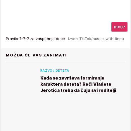
00:07
Pravilo 7-7-7 za vaspitanje dece
Izvor: TikTok/hustle_with_linda
MOŽDA ĆE VAS ZANIMATI
RAZVOJ DETETA
Kada se završava formiranje
karaktera deteta? Reči Vladete
Jerotića treba da čuju svi roditelji