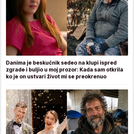
Danima je beskućnik sedeo na klupi ispred
zgrade i buljio u moj prozor: Kada sam otkrila
ko je on ustvari život mi se preokrenuo