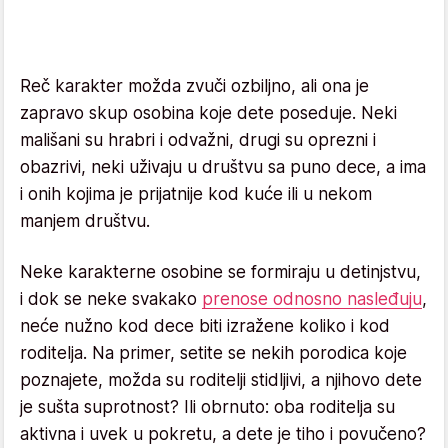
Reč karakter možda zvuči ozbiljno, ali ona je
zapravo skup osobina koje dete poseduje. Neki
mališani su hrabri i odvažni, drugi su oprezni i
obazrivi, neki uživaju u društvu sa puno dece, a ima
i onih kojima je prijatnije kod kuće ili u nekom
manjem društvu.
Neke karakterne osobine se formiraju u detinjstvu,
i dok se neke svakako
prenose odnosno nasleđuju
,
neće nužno kod dece biti izražene koliko i kod
roditelja. Na primer, setite se nekih porodica koje
poznajete, možda su roditelji stidljivi, a njihovo dete
je sušta suprotnost? Ili obrnuto: oba roditelja su
aktivna i uvek u pokretu, a dete je tiho i povučeno?