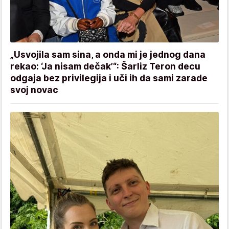
„Usvojila sam sina, a onda mi je jednog dana
rekao: ‘Ja nisam dečak’“: Šarliz Teron decu
odgaja bez privilegija i uči ih da sami zarade
svoj novac