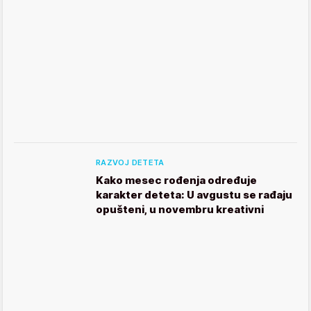
RAZVOJ DETETA
Kako mesec rođenja određuje
karakter deteta: U avgustu se rađaju
opušteni, u novembru kreativni