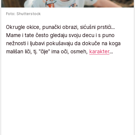
Foto: Shutterstock
Okrugle okice, punački obrazi, sićušni prstići...
Mame i tate često gledaju svoju decu i s puno
nežnosti i ljubavi pokušavaju da dokuče na koga
mališan liči, tj. "čije" ima oči, osmeh,
karakter
...