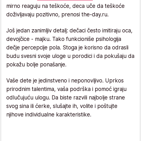
mirno reaguju na teškoće, deca uče da teškoće
doživljavaju pozitivno, prenosi the-day.ru.
Još jedan zanimljiv detalj: dečaci često imitiraju oca,
devojčice - majku. Tako funkcioniše psihologija
dečje percepcije pola. Stoga je korisno da odrasli
budu svesni svoje uloge u porodici i da pokušaju da
pokažu bolje ponašanje.
Vaše dete je jedinstveno i neponovljivo. Uprkos
prirodnim talentima, vaša podrška i pomoć igraju
odlučujuću ulogu. Da biste razvili najbolje strane
svog sina ili ćerke, slušajte ih, volite i poštujte
njihove individualne karakteristike.