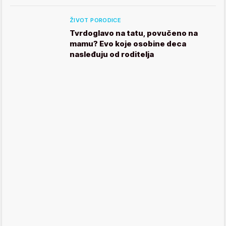
ŽIVOT PORODICE
Tvrdoglavo na tatu, povučeno na
mamu? Evo koje osobine deca
nasleđuju od roditelja