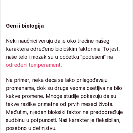
Geni i biologija
Neki naučnici veruju da je oko trećine našeg
karaktera određeno biološkim faktorima. To jest,
naše telo i mozak su u početku "podešeni" na
određeni temperament
.
Na primer, neka deca se lako prilagođavaju
promenama, dok su druga veoma osetljiva na bilo
kakve promene. Mnoge studije pokazuju da su
takve razlike primetne od prvih meseci života.
Međutim, nijedan biološki faktor ne predodređuje
sudbinu u potpunosti. Naš karakter je fleksibilan,
posebno u detinjstvu.