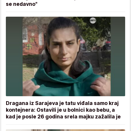
se nedavno"
Dragana iz Sarajeva je tatu viđala samo kraj
kontejnera: Ostavili je u bolnici kao bebu, a
kad je posle 26 godina srela majku zažalila je