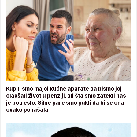
Kupili smo majci kućne aparate da bismo joj
olakšali život u penziji, ali šta smo zatekli nas
je potreslo: Silne pare smo pukli da bi se ona
ovako ponašala