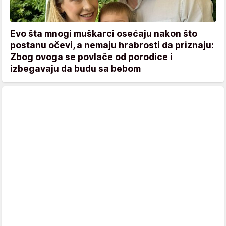
Evo šta mnogi muškarci osećaju nakon što
postanu očevi, a nemaju hrabrosti da priznaju:
Zbog ovoga se povlače od porodice i
izbegavaju da budu sa bebom