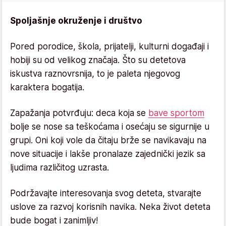
Spoljašnje okruženje i društvo
Pored porodice, škola, prijatelji, kulturni događaji i
hobiji su od velikog značaja. Što su detetova
iskustva raznovrsnija, to je paleta njegovog
karaktera bogatija.
Zapažanja potvrđuju: deca koja se
bave sportom
bolje se nose sa teškoćama i osećaju se sigurnije u
grupi. Oni koji vole da čitaju brže se navikavaju na
nove situacije i lakše pronalaze zajednički jezik sa
ljudima različitog uzrasta.
Podržavajte interesovanja svog deteta, stvarajte
uslove za razvoj korisnih navika. Neka život deteta
bude bogat i zanimljiv!