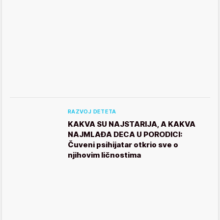
RAZVOJ DETETA
KAKVA SU NAJSTARIJA, A KAKVA
NAJMLAĐA DECA U PORODICI:
Čuveni psihijatar otkrio sve o
njihovim ličnostima