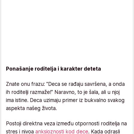
Ponašanje roditelja i karakter deteta
Znate onu frazu: "Deca se rađaju savršena, a onda
ih roditelji razmaže!" Naravno, to je šala, ali u njoj
ima istine. Deca uzimaju primer iz bukvalno svakog
aspekta našeg života.
Postoji direktna veza između otpornosti roditelja na
stres i nivoa
anksioznosti kod dece
. Kada odrasli