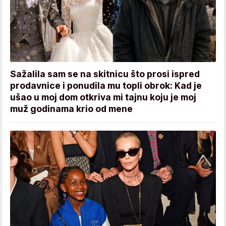
Sažalila sam se na skitnicu što prosi ispred
prodavnice i ponudila mu topli obrok: Kad je
ušao u moj dom otkriva mi tajnu koju je moj
muž godinama krio od mene