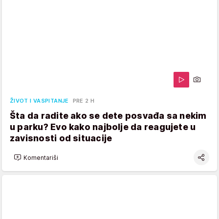
ŽIVOT I VASPITANJE
PRE 2 H
Šta da radite ako se dete posvađa sa nekim
u parku? Evo kako najbolje da reagujete u
zavisnosti od situacije
Komentariši