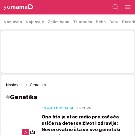
Naslovna
Najnovije
Želim bebu
Trudnoća
Beba
Dete
Porod
Naslovna
Genetika
#
Genetika
TVOJIH 9 MESECI
3.8.2026.
Ono što je otac radio pre začeća
utiče na detetov život i zdravlje:
Neverovatno šta se sve genetski