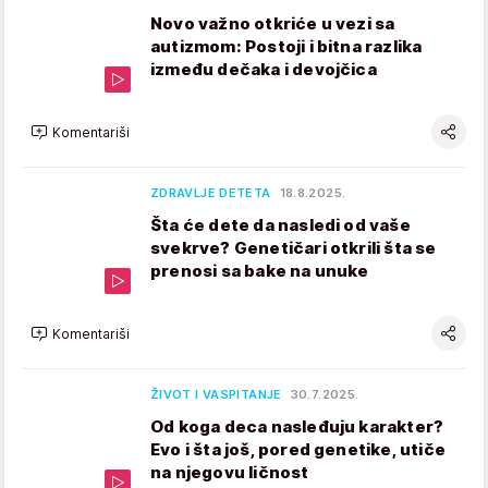
Novo važno otkriće u vezi sa
autizmom: Postoji i bitna razlika
između dečaka i devojčica
Komentariši
ZDRAVLJE DETETA
18.8.2025.
Šta će dete da nasledi od vaše
svekrve? Genetičari otkrili šta se
prenosi sa bake na unuke
Komentariši
ŽIVOT I VASPITANJE
30.7.2025.
Od koga deca nasleđuju karakter?
Evo i šta još, pored genetike, utiče
na njegovu ličnost