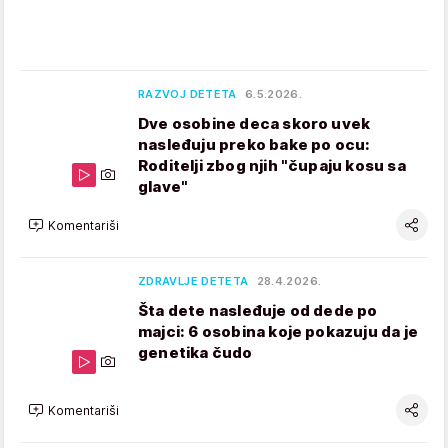
RAZVOJ DETETA
6.5.2026.
Dve osobine deca skoro uvek
nasleđuju preko bake po ocu:
Roditelji zbog njih "čupaju kosu sa
glave"
Komentariši
ZDRAVLJE DETETA
28.4.2026.
Šta dete nasleđuje od dede po
majci: 6 osobina koje pokazuju da je
genetika čudo
Komentariši