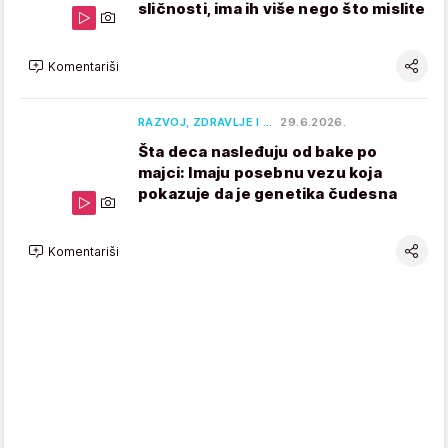
sličnosti, ima ih više nego što mislite
Komentariši
RAZVOJ, ZDRAVLJE I …
29.6.2026.
Šta deca nasleđuju od bake po
majci: Imaju posebnu vezu koja
pokazuje da je genetika čudesna
Komentariši