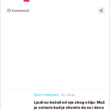
Komentariši
ŽIVOT PORODICE
21.7.2025.
Ljudi su bežali od nje zbog očiju: Muž
je ostavio kad je shvatio da su i deca