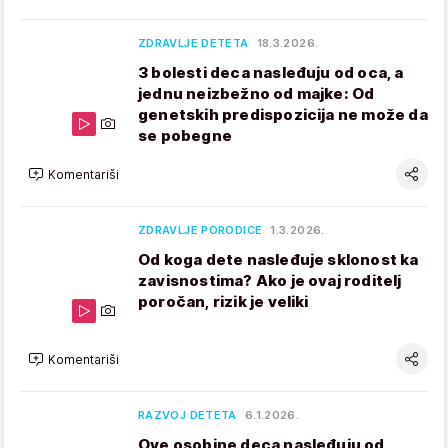
ZDRAVLJE DETETA
18.3.2026.
3 bolesti deca nasleđuju od oca, a
jednu neizbežno od majke: Od
genetskih predispozicija ne može da
se pobegne
Komentariši
ZDRAVLJE PORODICE
1.3.2026.
Od koga dete nasleđuje sklonost ka
zavisnostima? Ako je ovaj roditelj
poročan, rizik je veliki
Komentariši
RAZVOJ DETETA
6.1.2026.
Ove osobine deca nasleđuju od