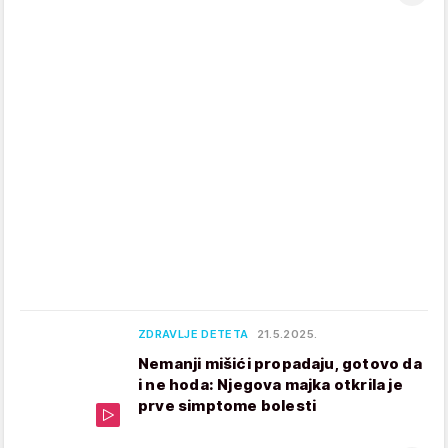
ZDRAVLJE DETETA
21.5.2025.
Nemanji mišići propadaju, gotovo da
i ne hoda: Njegova majka otkrila je
prve simptome bolesti