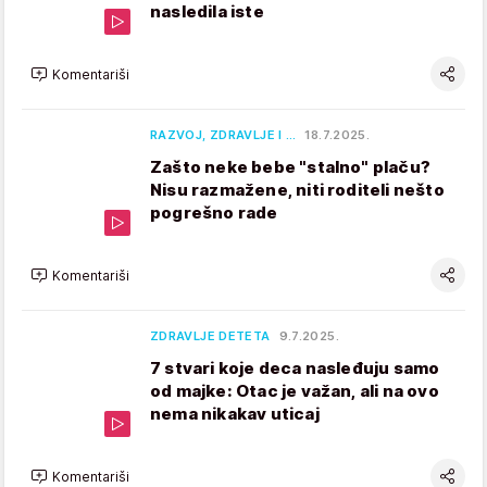
nasledila iste
Komentariši
RAZVOJ, ZDRAVLJE I …
18.7.2025.
Zašto neke bebe "stalno" plaču?
Nisu razmažene, niti roditeli nešto
pogrešno rade
Komentariši
ZDRAVLJE DETETA
9.7.2025.
7 stvari koje deca nasleđuju samo
od majke: Otac je važan, ali na ovo
nema nikakav uticaj
Komentariši