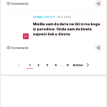
Komentariši
ZANIMLJIVOSTI
19.5.2025.
Mislila sam da dete ne liči ni na koga
iz porodice: Onda sam doživela
najveći šok u životu
Komentariši
1
2
3
4
…
9
Arhiva