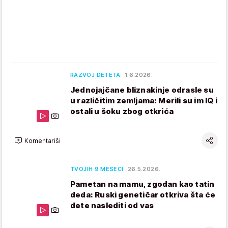
RAZVOJ DETETA
1.6.2026.
Jednojajčane bliznakinje odrasle su
u različitim zemljama: Merili su im IQ i
ostali u šoku zbog otkrića
Komentariši
TVOJIH 9 MESECI
26.5.2026.
Pametan na mamu, zgodan kao tatin
deda: Ruski genetičar otkriva šta će
dete naslediti od vas