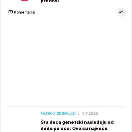
prenosi
Komentariši
RAZVOJ, ZDRAVLJE I …
3.7.2026.
Šta deca genetski nasleđuju od
dede po ocu: Ovo su najveće