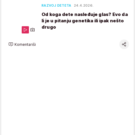
RAZVOJ DETETA
24.4.2026.
Od koga dete nasleđuje glas? Evo da
li je u pitanju genetika ili ipak nešto
drugo
Komentariši