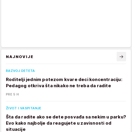
NAJNOVIJE
RAZVOJ DETETA
Roditelji jednim potezom kvare deci koncentraciju:
Pedagog otkriva šta nikako ne treba da radite
PRE 5 H
ŽIVOT I VASPITANJE
Šta da radite ako se dete posvađa sa nekim u parku?
Evo kako najbolje da reagujete u zavisnosti od
situacije