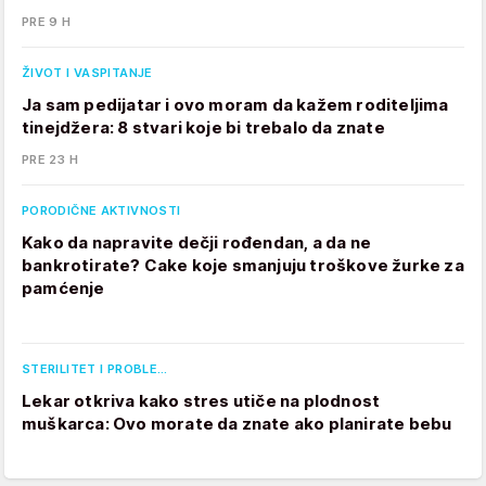
PRE 9 H
ŽIVOT I VASPITANJE
Ja sam pedijatar i ovo moram da kažem roditeljima
tinejdžera: 8 stvari koje bi trebalo da znate
PRE 23 H
PORODIČNE AKTIVNOSTI
Kako da napravite dečji rođendan, a da ne
bankrotirate? Cake koje smanjuju troškove žurke za
pamćenje
STERILITET I PROBLE…
Lekar otkriva kako stres utiče na plodnost
muškarca: Ovo morate da znate ako planirate bebu