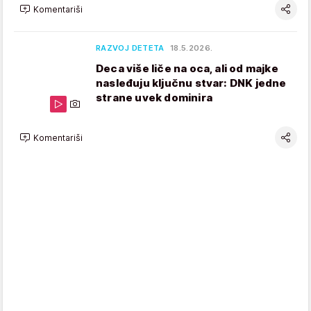
Komentariši
RAZVOJ DETETA
18.5.2026.
Deca više liče na oca, ali od majke
nasleđuju ključnu stvar: DNK jedne
strane uvek dominira
Komentariši