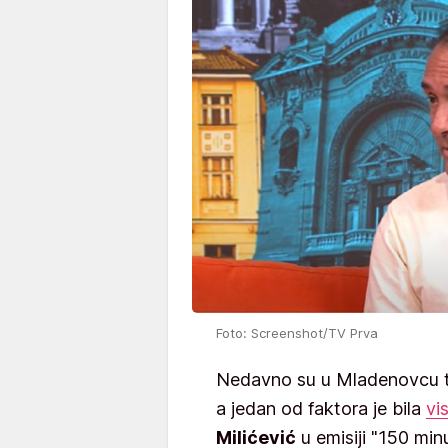
Foto: Screenshot/TV Prva
Nedavno su u Mladenovcu tr
a jedan od faktora je bila
vi
Milićević
u emisiji "150 min