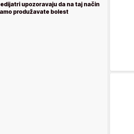
edijatri upozoravaju da na taj način
amo produžavate bolest