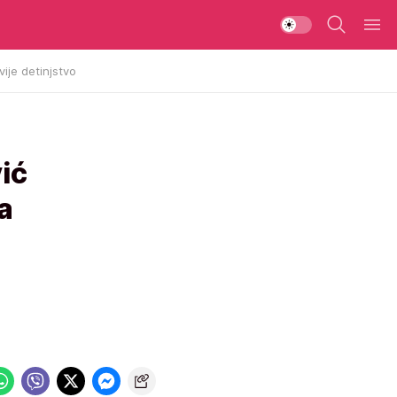
vije detinjstvo
ić
za