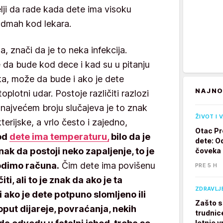
lji da rade kada dete ima visoku
odmah kod lekara.
, znači da je to neka infekcija.
da bude kod dece i kad su u pitanju
soka, može da bude i ako je dete
NAJNO
oplotni udar. Postoje različiti razlozi
 najvećem broju slučajeva je to znak
ŽIVOT I 
kterijske, a vrlo često i zajedno,
Otac Pr
od
dete ima temperaturu,
bilo da je
dete: Od
 znak da postoji neko zapaljenje, to je
čoveka
dimo računa.
Čim dete ima povišenu
PRE 5 H
ti, ali to je znak da ako je ta
ZDRAVLJ
 ako je dete potpuno slomljeno ili
Zašto s
ut dijareje, povraćanja, nekih
trudnic
letnje v