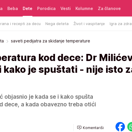
ća
Beba
Dete
Porodica
Vesti
Kolumne
Za članove
rana i recepti za decu
Nega deteta
Život i vaspitanje
Igra za zdra
ta
saveti pedijatra za skidanje temperature
ratura kod dece: Dr Milićev
 kako je spuštati - nije isto 
ić objasnio je kada se i kako spušta
 dece, a kada obavezno treba otići
Komentariši