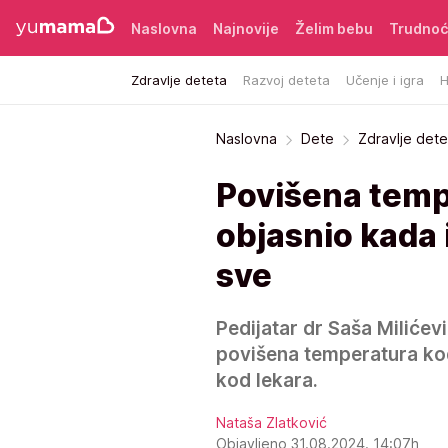
Naslovna
Najnovije
Želim bebu
Trudno
Zdravlje deteta
Razvoj deteta
Učenje i igra
H
Naslovna
Dete
Zdravlje dete
Povišena tempe
objasnio kada i
sve
Pedijatar dr Saša Milićev
povišena temperatura kod
kod lekara.
Nataša Zlatković
Objavljeno 31.08.2024. 14:07h