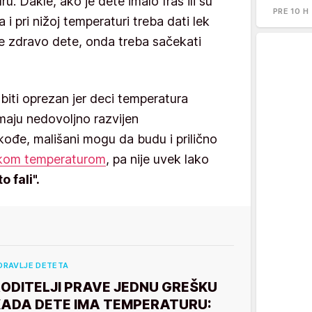
u. Dakle, ako je dete imalo fras ili su
PRE 10 H
a i pri nižoj temperaturi treba dati lek
je zdravo dete, onda treba sačekati
 biti oprezan jer deci temperatura
maju nedovoljno razvijen
kođe, mališani mogu da budu i prilično
kom temperaturom
, pa nije uvek lako
 fali".
DRAVLJE DETETA
ODITELJI PRAVE JEDNU GREŠKU
KADA DETE IMA TEMPERATURU: