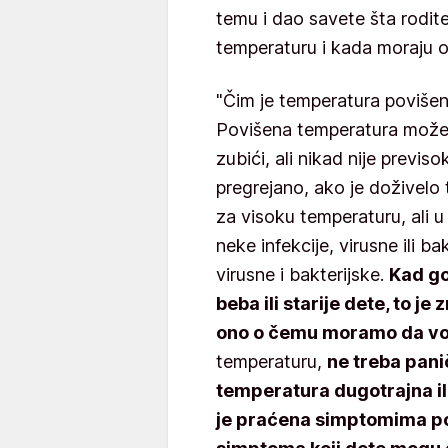
temu i dao savete šta rodite
temperaturu i kada moraju 
"Čim je temperatura povišena
Povišena temperatura može 
zubići, ali nikad nije previ
pregrejano, ako je doživelo t
za visoku temperaturu, ali u
neke infekcije, virusne ili ba
virusne i bakterijske.
Kad g
beba ili starije dete, to je
ono o čemu moramo da vo
temperaturu,
ne treba paniči
temperatura dugotrajna ili
je praćena simptomima pop