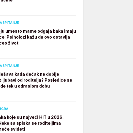
VASPITANJE
ju umesto mame odgaja baka imaju
ce: Psiholozi kažu da ovo ostavlja
ceo život
VASPITANJE
dešava kada dečak ne dobije
 ljubavi od roditelja? Posledice se
ide tek u odraslom dobu
 IGRA
aka koje su najveći HIT u 2026.
 Neke sa spiska se roditeljima
neće svideti