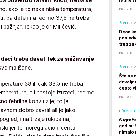
a odvedu u fatalni ishod, treba se
no, ako je to neka niska temperatura,
PRE 7 H
cu, pa dete ima recimo 37,5 ne treba
ŽIVOT I 
i pažnja", rekao je dr Milićević.
Deca ko
posledi
trag za 
PRE 8 H
deci treba davati lek za snižavanje
 sve mališane.
ŽIVOT I 
Šta se 
dovoljno
erature 38 ili čak 38,5 ne treba ni
često v
emperature, ali postoje izuzeci, recimo
PRE 9 H
no febrilne konvulzije, to je
lavnom dobro završi ali je jako
UČENJE I
pogled, ima trzaje rukicama,
6 igrač
godini:
ški jer termoregulacioni centar
nimalo 