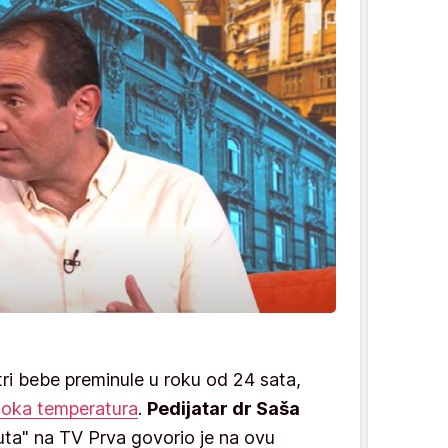
i bebe preminule u roku od 24 sata,
soka temperatura
.
Pedijatar dr Saša
uta" na TV Prva govorio je na ovu