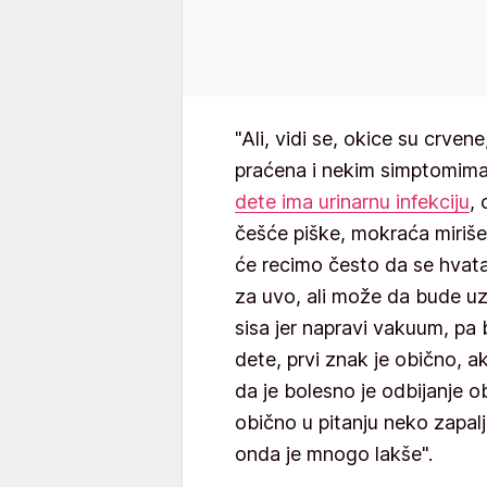
"Ali, vidi se, okice su crve
praćena i nekim simptomima 
dete ima urinarnu infekciju
,
češće piške, mokraća miriše n
će recimo često da se hvat
za uvo, ali može da bude uz
sisa jer napravi vakuum, pa b
dete, prvi znak je obično, 
da je bolesno je odbijanje o
obično u pitanju neko zapalj
onda je mnogo lakše".