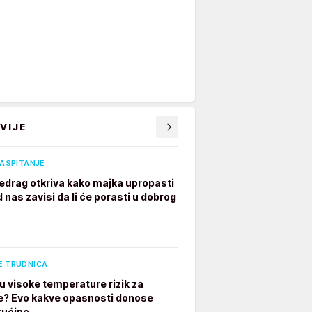
VIJE
VASPITANJE
edrag otkriva kako majka upropasti
 nas zavisi da li će porasti u dobrog
E TRUDNICA
u visoke temperature rizik za
e? Evo kakve opasnosti donose
rućine