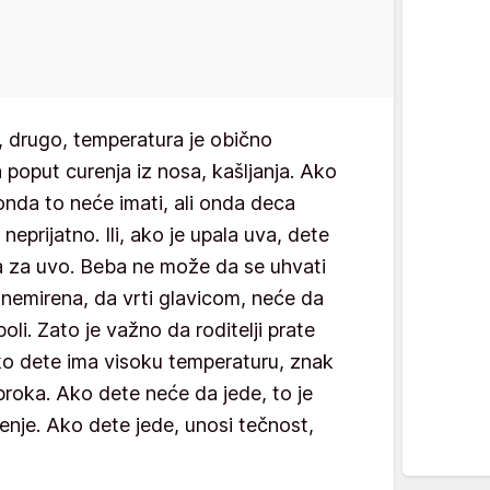
ne, drugo, temperatura je obično
poput curenja iz nosa, kašljanja. Ako
 onda to neće imati, ali onda deca
eprijatno. Ili, ako je upala uva, dete
a za uvo. Beba ne može da se uhvati
nemirena, da vrti glavicom, neće da
oli. Zato je važno da roditelji prate
ako dete ima visoku temperaturu, znak
broka. Ako dete neće da jede, to je
enje. Ako dete jede, unosi tečnost,