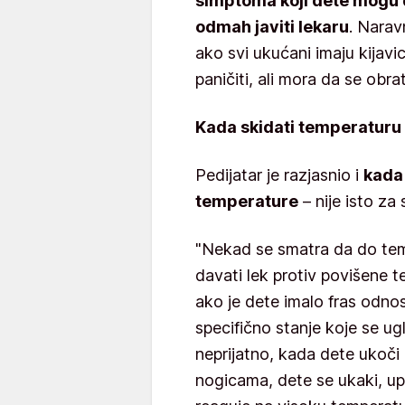
simptoma koji dete mogu d
odmah javiti lekaru
. Narav
ako svi ukućani imaju kijavi
paničiti, ali mora da se obrat
Kada skidati temperaturu
Pedijatar je razjasnio i
kada 
temperature
– nije isto za
"Nekad se smatra da do temp
davati lek protiv povišene t
ako je dete imalo fras odnos
specifično stanje koje se ug
neprijatno, kada dete ukoči 
nogicama, dete se ukaki, upi