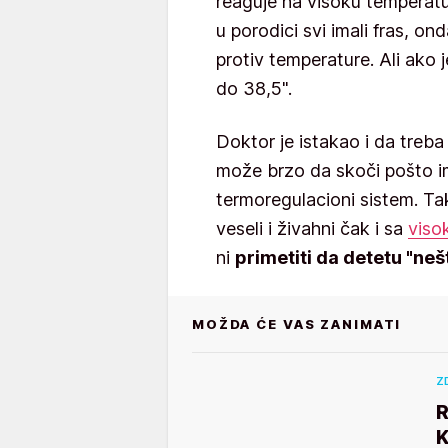
reaguje na visoku temperatur
u porodici svi imali fras, ond
protiv temperature. Ali ako 
do 38,5".
Doktor je istakao i da treba
može brzo da skoči pošto i
termoregulacioni sistem. Ta
veseli i živahni čak i sa
viso
ni
primetiti da detetu "nešto
MOŽDA ĆE VAS ZANIMATI
Z
R