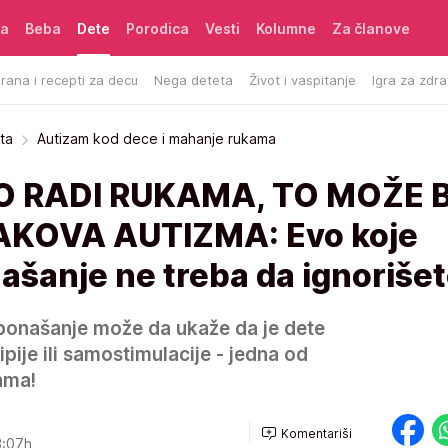
ća
Beba
Dete
Porodica
Vesti
Kolumne
Za članove
rana i recepti za decu
Nega deteta
Život i vaspitanje
Igra za zdra
ta
Autizam kod dece i mahanje rukama
 RADI RUKAMA, TO MOŽE B
KOVA AUTIZMA: Evo koje
ašanje ne treba da ignoriše
ponašanje može da ukaže da je dete
ipije ili samostimulacije - jedna od
ama!
Komentariši
3:07h