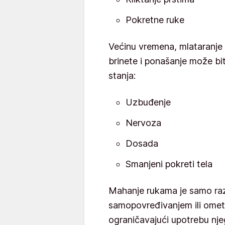
Pokretne ruke
Većinu vremena, mlataranje 
brinete i ponašanje može bit
stanja:
Uzbuđenje
Nervoza
Dosada
Smanjeni pokreti tela
Mahanje rukama je samo razl
samopovređivanjem ili omet
ograničavajući upotrebu nje