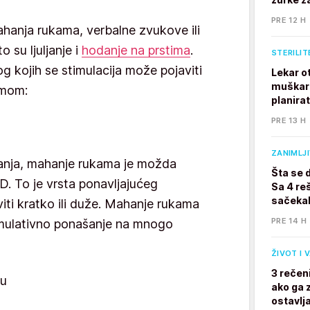
PRE 12 H
anja rukama, verbalne zvukove ili
 su ljuljanje i
hodanje na prstima
.
STERILIT
g kojih se stimulacija može pojaviti
Lekar o
muškarc
zmom:
planira
PRE 13 H
ZANIMLJ
šanja, mahanje rukama je možda
Šta se 
D. To je vrsta ponavljajućeg
Sa 4 reš
sačekal
iti kratko ili duže. Mahanje rukama
PRE 14 H
imulativno ponašanje na mnogo
ŽIVOT I 
3 rečen
ju
ako ga z
ostavlj