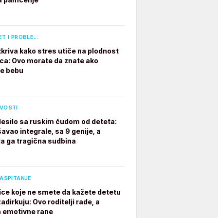
ET I PROBLE…
tkriva kako stres utiče na plodnost
a: Ovo morate da znate ako
te bebu
IVOSTI
desilo sa ruskim čudom od deteta:
avao integrale, sa 9 genije, a
a ga tragična sudbina
VASPITANJE
ice koje ne smete da kažete detetu
adirkuju: Ovo roditelji rade, a
a emotivne rane