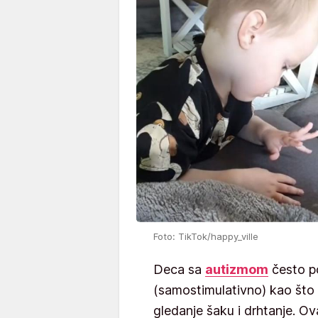
Foto: TikTok/happy_ville
Deca sa
autizmom
često p
(samostimulativno) kao što 
gledanje šaku i drhtanje. O