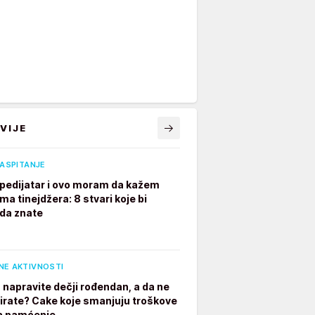
VIJE
VASPITANJE
pedijatar i ovo moram da kažem
ima tinejdžera: 8 stvari koje bi
 da znate
NE AKTIVNOSTI
 napravite dečji rođendan, a da ne
irate? Cake koje smanjuju troškove
a pamćenje