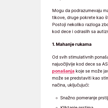
Mogu da podrazumevaju mah
tikove, druge pokrete kao što
Postoji nekoliko razloga zbo
kod dece i odraslih sa auti
1. Mahanje rukama
Od svih stimulativnih pona
najuočljivije kod dece sa AS
ponašanja
koje se može jav
može se predstaviti kao st
načina, uključujući:
Snažno pomeranje prsti
Kliktanje prstima