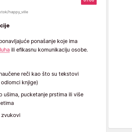
01:00
iktok/happy_ville
cije
 ponavljajuće ponašanje koje ima
sluha
ili efikasnu komunikaciju osobe.
(naučene reči kao što su tekstovi
 odlomci knjige)
o ušima, pucketanje prstima ili više
metima
ki zvukovi