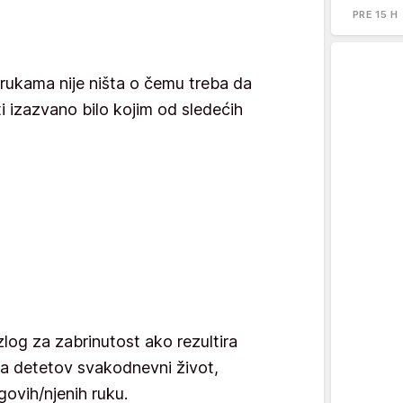
PRE 15 H
rukama nije ništa o čemu treba da
i izazvano bilo kojim od sledećih
og za zabrinutost ako rezultira
a detetov svakodnevni život,
govih/njenih ruku.