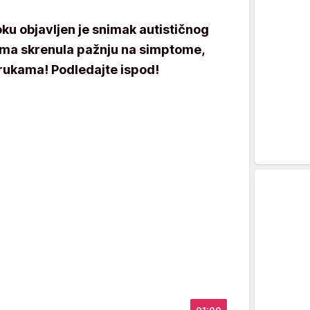
oku objavljen je snimak autističnog
jima skrenula pažnju na simptome,
 rukama! Podledajte ispod!