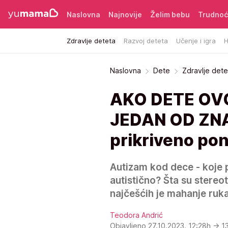
Naslovna
Najnovije
Želim bebu
Trudno
Zdravlje deteta
Razvoj deteta
Učenje i igra
H
Naslovna
Dete
Zdravlje dete
AKO DETE OVO
JEDAN OD ZNA
prikriveno pon
Autizam kod dece - koje 
autistično? Šta su stereot
najčešćih je mahanje ruk
Teodora Andrić
Objavljeno 27.10.2023. 12:28h
→ 1