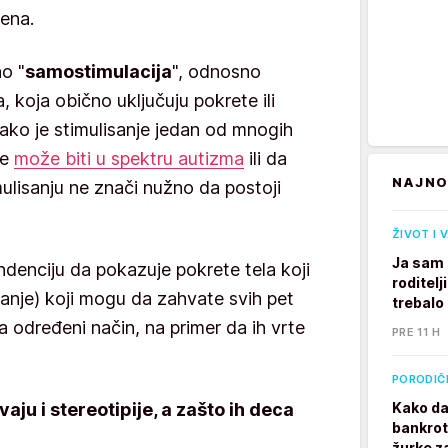
ena.
o "
samostimulacija
", odnosno
 koja obično uključuju pokrete ili
Iako je stimulisanje jedan od mnogih
te
može biti u spektru autizma
ili da
NAJNO
mulisanju ne znači nužno da postoji
ŽIVOT I 
Ja sam 
ndenciju da pokazuje pokrete tela koji
roditelj
ljanje) koji mogu da zahvate svih pet
trebalo
a određeni način, na primer da ih vrte
PRE 11 H
PORODIČ
ju i stereotipije, a zašto ih deca
Kako da
bankrot
žurke z