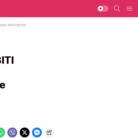
vije detinjstvo
ITI
te