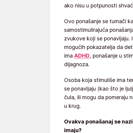
ako nisu u potpunosti shvać
Ovo ponašanje se tumači ka
samostimulirajuća ponašanja,
zvukove koji se ponavljaju. 
mogućih pokazatelja da de
ima
ADHD
, ponašanje u sti
dijagnoza.
Osoba koja stimuliše ima te
se ponavljaju (kao što je lju
čula, ili mogu da pomeraju n
u krug.
Ovakva ponašanaj se naziva
imaju?