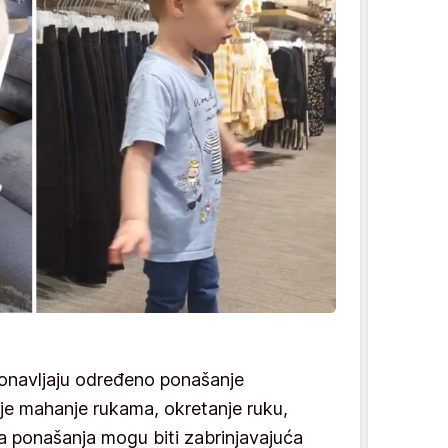
onavljaju određeno ponašanje
je mahanje rukama, okretanje ruku,
va ponašanja mogu biti zabrinjavajuća