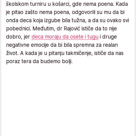
školskom turniru u košarci, gde nema poena. Kada
je pitao zašto nema poena, odgovorili su mu da bi
onda deca koja izgube bila tužna, a da su ovako svi
pobednici. Međutim, dr Rajović ističe da to nije
dobro, jer
deca moraju da osete i tugu
i druge
negativne emocije da bi bila spremna za realan
život. A kada je u pitanju takmičenje, ističe da nas
poraz tera da budemo bolji.