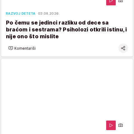
RAZVOJ DETETA
03.08.2026.
Po čemu se jedinci razliku od dece sa
braćom i sestrama? Psiholozi otkrili istinu, i
nije ono što mislite
Komentariši