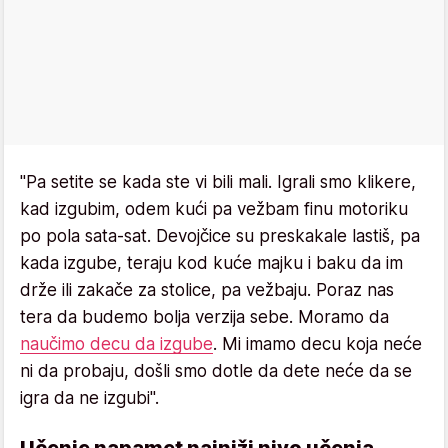
"Pa setite se kada ste vi bili mali. Igrali smo klikere,
kad izgubim, odem kući pa vežbam finu motoriku
po pola sata-sat. Devojčice su preskakale lastiš, pa
kada izgube, teraju kod kuće majku i baku da im
drže ili zakače za stolice, pa vežbaju. Poraz nas
tera da budemo bolja verzija sebe. Moramo da
naučimo decu da izgube
. Mi imamo decu koja neće
ni da probaju, došli smo dotle da dete neće da se
igra da ne izgubi".
Učenje napamet najniži nivo učenja