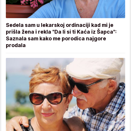
Sedela sam u lekarskoj ordinaciji kad mi je
prišla žena i rekla "Da li si ti Kaća iz Šapca":
Saznala sam kako me porodica najgore
prodala