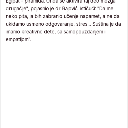
Egipat - piramida. Onda se aktivira taj deo mozga
drugačije", pojasnio je dr Rajović, ističući: "Da me
neko pita, ja bih zabranio učenje napamet, a ne da
ukidamo usmeno odgovaranje, stres... Suština je da
imamo kreativno dete, sa samopouzdanjem i
empatijom".