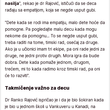
nasilja
", rekao je dr Rajović, ističući da se deca
rađaju sa empatijom, koja se negde usput gubi.
"Dete kada se rodi ima empatiju, malo dete hoće da
pomogne. Pa pogledajte malu decu kada mogu
nekome da pomognu... To se negde usput gubi,
treba raditi na tome, timski rad, osećaj za druge.
Ako ja u učionici imam tri ekipe, pa oni rade jedni za
druge, ne jedni protiv drugih. Mora igra da bude
dobra. Dete kada pomaže jednom, drugom,
trećem, mi to kada radimo kroz timski rad, pa oni
će to razviti".
Takmičenje važno za decu
Dr Ranko Rajović ispričao je i da je bio šokiran kada
je bio u jednom školi u Vankuveru u Kanadi, na