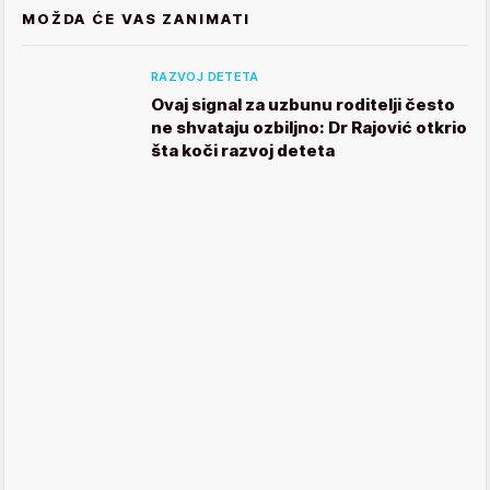
MOŽDA ĆE VAS ZANIMATI
RAZVOJ DETETA
Ovaj signal za uzbunu roditelji često
ne shvataju ozbiljno: Dr Rajović otkrio
šta koči razvoj deteta