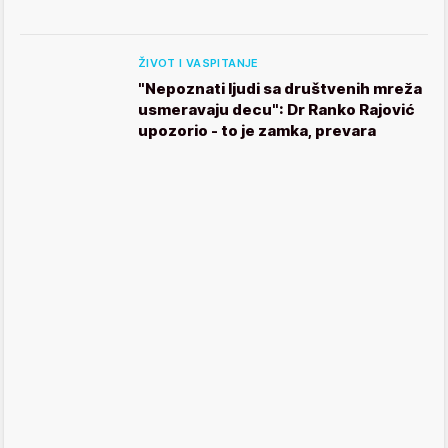
ŽIVOT I VASPITANJE
"Nepoznati ljudi sa društvenih mreža
usmeravaju decu": Dr Ranko Rajović
upozorio - to je zamka, prevara