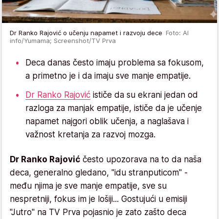
Dr Ranko Rajović o učenju napamet i razvoju dece
Foto: AI
info/Yumama; Screenshot/TV Prva
Deca danas često imaju problema sa fokusom,
a primetno je i da imaju sve manje empatije.
Dr Ranko Rajović
ističe da su ekrani jedan od
razloga za manjak empatije, ističe da je učenje
napamet najgori oblik učenja, a naglašava i
važnost kretanja za razvoj mozga.
Dr Ranko Rajović
često upozorava na to da naša
deca, generalno gledano, "idu stranputicom" -
među njima je sve manje empatije, sve su
nespretniji, fokus im je lošiji... Gostujući u emisiji
"Jutro" na TV Prva pojasnio je zato zašto deca