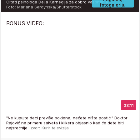
Citati psihologa Dejla Karnegija za dobro vaspitanje
fotogaleriju
Foto: Mariana Serdynska/Shutterstock
BONUS VIDEO:
03:11
"Ne kupujte deci previše poklona, nećete ništa postići" Doktor
Rajović na primeru salveta i klikera objasnio kad će dete biti
najsrećnije
Izvor: Kurir televizija