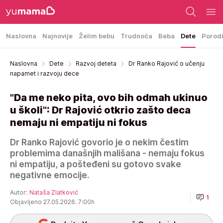
Naslovna
Najnovije
Želim bebu
Trudnoća
Beba
Dete
Porod
Naslovna
Dete
Razvoj deteta
Dr Ranko Rajović o učenju
napamet i razvoju dece
"Da me neko pita, ovo bih odmah ukinuo
u školi": Dr Rajović otkrio zašto deca
nemaju ni empatiju ni fokus
Dr Ranko Rajović govorio je o nekim čestim
problemima današnjih mališana - nemaju fokus
ni empatiju, a pošteđeni su gotovo svake
negativne emocije.
Autor:
Nataša Zlatković
1
Objavljeno 27.05.2026. 7:00h