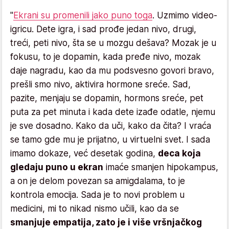
"
Ekrani su promenili jako puno toga
. Uzmimo video-
igricu. Dete igra, i sad prođe jedan nivo, drugi,
treći, peti nivo, šta se u mozgu dešava? Mozak je u
fokusu, to je dopamin, kada pređe nivo, mozak
daje nagradu, kao da mu podsvesno govori bravo,
prešli smo nivo, aktivira hormone sreće. Sad,
pazite, menjaju se dopamin, hormons sreće, pet
puta za pet minuta i kada dete izađe odatle, njemu
je sve dosadno. Kako da uči, kako da čita? I vraća
se tamo gde mu je prijatno, u virtuelni svet. I sada
imamo dokaze, već desetak godina,
deca koja
gledaju puno u ekran
imaće smanjen hipokampus,
a on je delom povezan sa amigdalama, to je
kontrola emocija. Sada je to novi problem u
medicini, mi to nikad nismo učili, kao da se
smanjuje empatija, zato je i više vršnjačkog