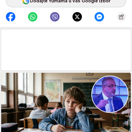
Dodajte Yumama u vaš Google izbor