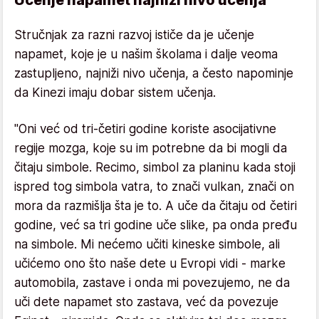
Stručnjak za razni razvoj ističe da je učenje
napamet, koje je u našim školama i dalje veoma
zastupljeno, najniži nivo učenja, a često napominje
da Kinezi imaju dobar sistem učenja.
"Oni već od tri-četiri godine koriste asocijativne
regije mozga, koje su im potrebne da bi mogli da
čitaju simbole. Recimo, simbol za planinu kada stoji
ispred tog simbola vatra, to znači vulkan, znači on
mora da razmišlja šta je to. A uče da čitaju od četiri
godine, već sa tri godine uče slike, pa onda pređu
na simbole. Mi nećemo učiti kineske simbole, ali
učićemo ono što naše dete u Evropi vidi - marke
automobila, zastave i onda mi povezujemo, ne da
uči dete napamet sto zastava, već da povezuje