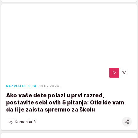
RAZVOJ DETETA
18.07.2026.
Ako vaše dete polazi u prvi razred,
postavite sebi ovih 5 pitanja: Otkriće vam
da li je zaista spremno za školu
Komentariši