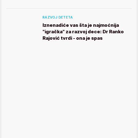
RAZVOJ DETETA
Iznenadiće vas šta je najmoćnija
"igračka" za razvoj dece: Dr Ranko
Rajović tvrdi - ona je spas