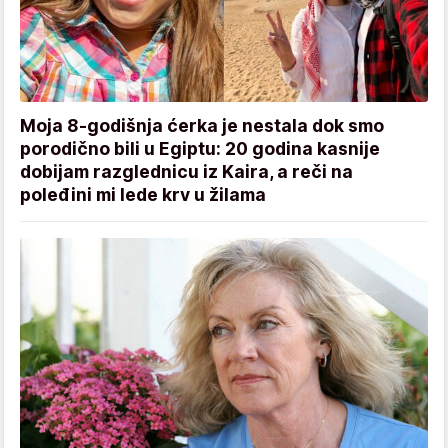
Moja 8-godišnja ćerka je nestala dok smo
porodično bili u Egiptu: 20 godina kasnije
dobijam razglednicu iz Kaira, a reči na
poleđini mi lede krv u žilama