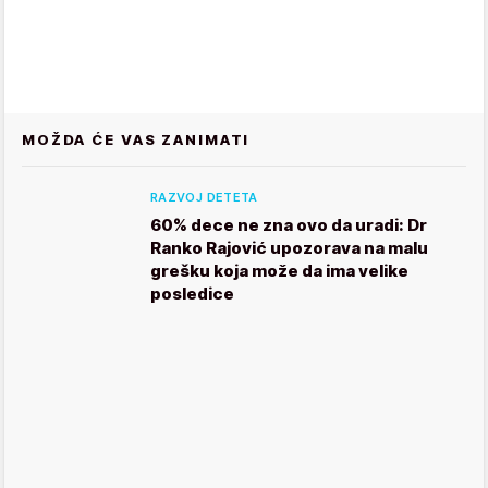
MOŽDA ĆE VAS ZANIMATI
RAZVOJ DETETA
60% dece ne zna ovo da uradi: Dr
Ranko Rajović upozorava na malu
grešku koja može da ima velike
posledice