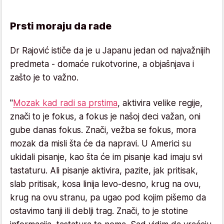
Prsti moraju da rade
Dr Rajović ističe da je u Japanu jedan od najvažnijih
predmeta - domaće rukotvorine, a objašnjava i
zašto je to važno.
"
Mozak kad radi sa prstima
, aktivira velike regije,
znači to je fokus, a fokus je našoj deci važan, oni
gube danas fokus. Znači, vežba se fokus, mora
mozak da misli šta će da napravi. U Americi su
ukidali pisanje, kao šta će im pisanje kad imaju svi
tastaturu. Ali pisanje aktivira, pazite, jak pritisak,
slab pritisak, kosa linija levo-desno, krug na ovu,
krug na ovu stranu, pa ugao pod kojim pišemo da
ostavimo tanji ili deblji trag. Znači, to je stotine