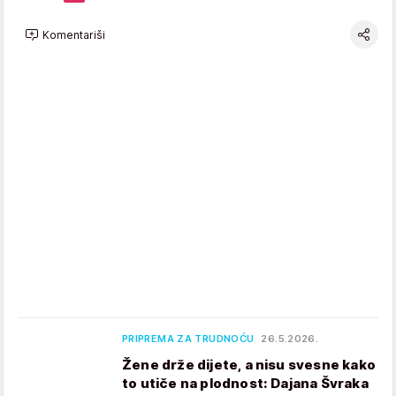
Komentariši
PRIPREMA ZA TRUDNOĆU
26.5.2026.
Žene drže dijete, a nisu svesne kako
to utiče na plodnost: Dajana Švraka