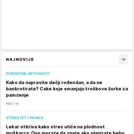
NAJNOVIJE
PORODIČNE AKTIVNOSTI
Kako da napravite dečji rođendan, a da ne
bankrotirate? Cake koje smanjuju troškove žurke za
pamćenje
PRE 1 H
STERILITET I PROBLE…
Lekar otkriva kako stres utiče na plodnost
muškarca: Ovo morate da znate ako planirate bebu