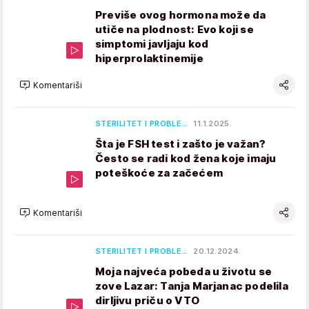
Previše ovog hormona može da
utiče na plodnost: Evo koji se
simptomi javljaju kod
hiperprolaktinemije
Komentariši
STERILITET I PROBLE…
11.1.2025.
Šta je FSH test i zašto je važan?
Često se radi kod žena koje imaju
poteškoće za začećem
Komentariši
STERILITET I PROBLE…
20.12.2024.
Moja najveća pobeda u životu se
zove Lazar: Tanja Marjanac podelila
dirljivu priču o VTO