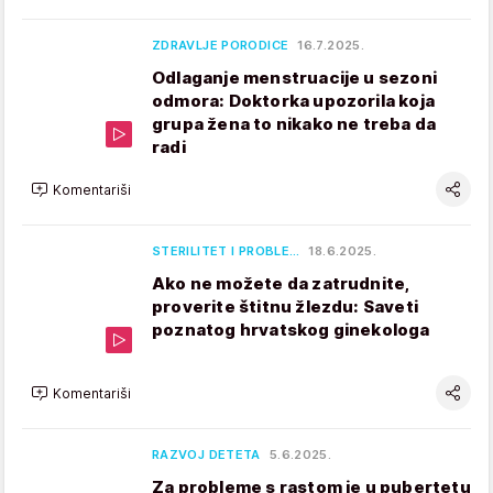
ZDRAVLJE PORODICE
16.7.2025.
Odlaganje menstruacije u sezoni
odmora: Doktorka upozorila koja
grupa žena to nikako ne treba da
radi
Komentariši
STERILITET I PROBLE…
18.6.2025.
Ako ne možete da zatrudnite,
proverite štitnu žlezdu: Saveti
poznatog hrvatskog ginekologa
Komentariši
RAZVOJ DETETA
5.6.2025.
Za probleme s rastom je u pubertetu