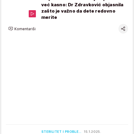
već kasno: Dr Zdravković objasnila
zašto je važno da dete redovno
merite
Komentariši
STERILITET I PROBLE…
15.1.2025.