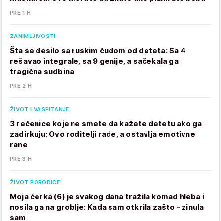
PRE 1 H
ZANIMLJIVOSTI
Šta se desilo sa ruskim čudom od deteta: Sa 4
rešavao integrale, sa 9 genije, a sačekala ga
tragična sudbina
PRE 2 H
ŽIVOT I VASPITANJE
3 rečenice koje ne smete da kažete detetu ako ga
zadirkuju: Ovo roditelji rade, a ostavlja emotivne
rane
PRE 3 H
ŽIVOT PORODICE
Moja ćerka (6) je svakog dana tražila komad hleba i
nosila ga na groblje: Kada sam otkrila zašto - zinula
sam