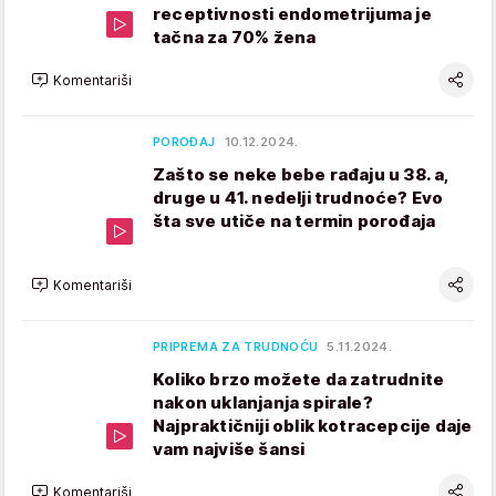
receptivnosti endometrijuma je
tačna za 70% žena
Komentariši
POROĐAJ
10.12.2024.
Zašto se neke bebe rađaju u 38. a,
druge u 41. nedelji trudnoće? Evo
šta sve utiče na termin porođaja
Komentariši
PRIPREMA ZA TRUDNOĆU
5.11.2024.
Koliko brzo možete da zatrudnite
nakon uklanjanja spirale?
Najpraktičniji oblik kotracepcije daje
vam najviše šansi
Komentariši