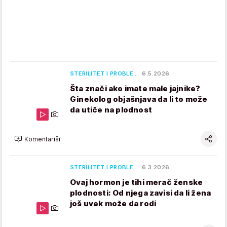
STERILITET I PROBLE…
6.5.2026.
Šta znači ako imate male jajnike?
Ginekolog objašnjava da li to može
da utiče na plodnost
Komentariši
STERILITET I PROBLE…
6.3.2026.
Ovaj hormon je tihi merač ženske
plodnosti: Od njega zavisi da li žena
još uvek može da rodi