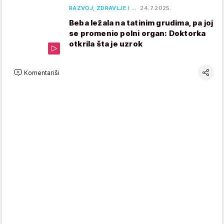
RAZVOJ, ZDRAVLJE I …
24.7.2025.
Beba ležala na tatinim grudima, pa joj
se promenio polni organ: Doktorka
otkrila šta je uzrok
Komentariši