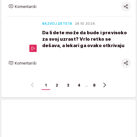
Komentariši
RAZVOJ DETETA
28.10.2024.
Da li dete može da bude i previsoko
za svoj uzrast? Vrlo retko se
dešava, a lekari ga ovako otkrivaju
Komentariši
1
2
3
4
…
8