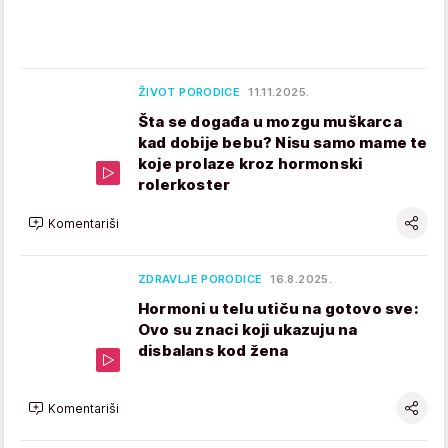
ŽIVOT PORODICE
11.11.2025.
Šta se događa u mozgu muškarca
kad dobije bebu? Nisu samo mame te
koje prolaze kroz hormonski
rolerkoster
Komentariši
ZDRAVLJE PORODICE
16.8.2025.
Hormoni u telu utiču na gotovo sve:
Ovo su znaci koji ukazuju na
disbalans kod žena
Komentariši