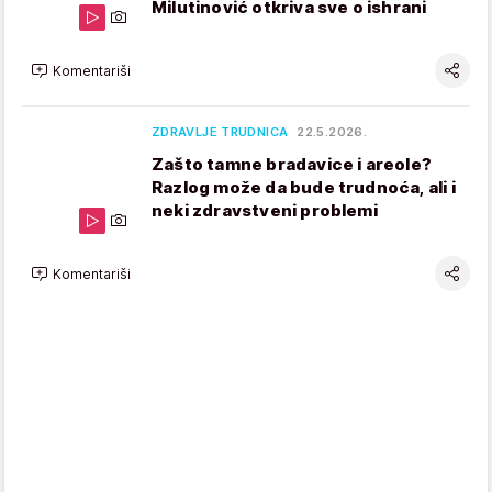
Milutinović otkriva sve o ishrani
Komentariši
ZDRAVLJE TRUDNICA
22.5.2026.
Zašto tamne bradavice i areole?
Razlog može da bude trudnoća, ali i
neki zdravstveni problemi
Komentariši