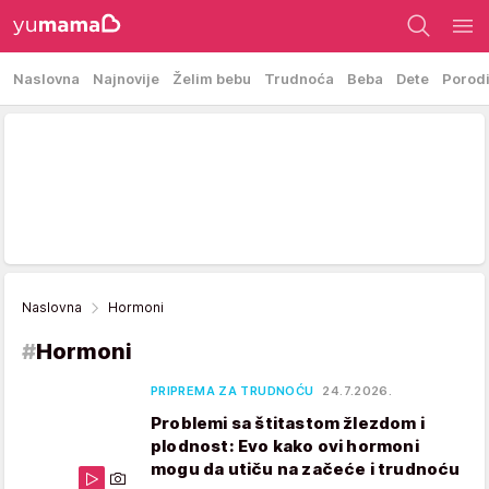
Naslovna
Najnovije
Želim bebu
Trudnoća
Beba
Dete
Porod
Naslovna
Hormoni
#
Hormoni
PRIPREMA ZA TRUDNOĆU
24.7.2026.
Problemi sa štitastom žlezdom i
plodnost: Evo kako ovi hormoni
mogu da utiču na začeće i trudnoću