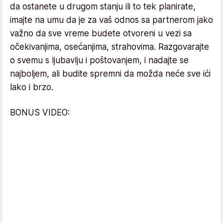
da ostanete u drugom stanju ili to tek planirate,
imajte na umu da je za vaš odnos sa partnerom jako
važno da sve vreme budete otvoreni u vezi sa
očekivanjima, osećanjima, strahovima. Razgovarajte
o svemu s ljubavlju i poštovanjem, i nadajte se
najboljem, ali budite spremni da možda neće sve ići
lako i brzo.
BONUS VIDEO: