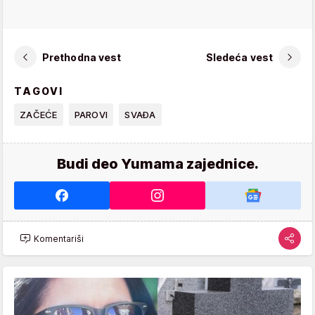
Prethodna vest
Sledeća vest
TAGOVI
ZAČEĆE
PAROVI
SVAĐA
Budi deo Yumama zajednice.
Komentariši