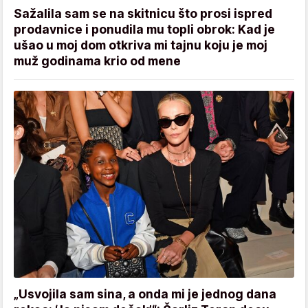
Sažalila sam se na skitnicu što prosi ispred
prodavnice i ponudila mu topli obrok: Kad je
ušao u moj dom otkriva mi tajnu koju je moj
muž godinama krio od mene
„Usvojila sam sina, a onda mi je jednog dana