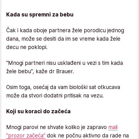
Kada su spremni za bebu
Čak i kada oboje partnera žele porodicu jednog
dana, može se desiti da im se vreme kada žele
decu ne poklopi.
"Mnogi partneri nisu usklađeni u vezi s tim kada
žele bebu", kaže dr Brauer.
Osim toga, osećaj da vam biološki sat otkucava
može da stvori dodatni pritisak na vezu.
Koji su koraci do začeća
Mnogi parovi ne shvate koliko je zapravo
mali
"prozor začeća"
dok ne počnu aktivno da rade na