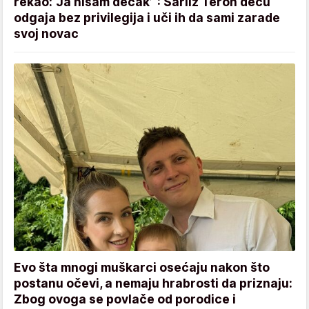
rekao: ‘Ja nisam dečak’“: Šarliz Teron decu
odgaja bez privilegija i uči ih da sami zarade
svoj novac
Evo šta mnogi muškarci osećaju nakon što
postanu očevi, a nemaju hrabrosti da priznaju:
Zbog ovoga se povlače od porodice i