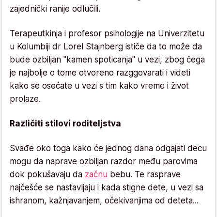
zajednički ranije odlučili.
Terapeutkinja i profesor psihologije na Univerzitetu
u Kolumbiji dr Lorel Stajnberg ističe da to može da
bude ozbiljan "kamen spoticanja" u vezi, zbog čega
je najbolje o tome otvoreno razggovarati i videti
kako se osećate u vezi s tim kako vreme i život
prolaze.
Različiti stilovi roditeljstva
Svađe oko toga kako će jednog dana odgajati decu
mogu da naprave ozbiljan razdor među parovima
dok pokušavaju da
začnu
bebu. Te rasprave
najčešće se nastavljaju i kada stigne dete, u vezi sa
ishranom, kažnjavanjem, očekivanjima od deteta...