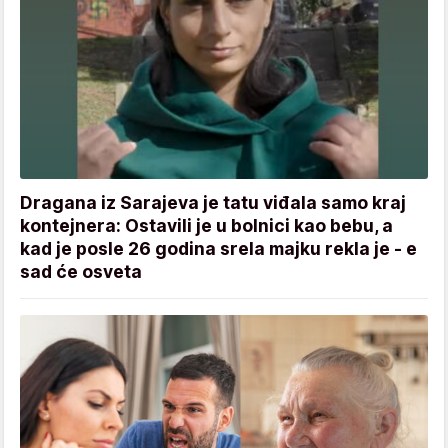
Dragana iz Sarajeva je tatu viđala samo kraj
kontejnera: Ostavili je u bolnici kao bebu, a
kad je posle 26 godina srela majku rekla je - e
sad će osveta