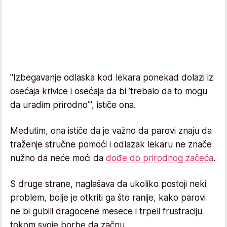
"Izbegavanje odlaska kod lekara ponekad dolazi iz
osećaja krivice i osećaja da bi ’trebalo da to mogu
da uradim prirodno’", ističe ona.
Međutim, ona ističe da je važno da parovi znaju da
traženje stručne pomoći i odlazak lekaru ne znače
nužno da neće moći da
dođe do prirodnog začeća
.
S druge strane, naglašava da ukoliko postoji neki
problem, bolje je otkriti ga što ranije, kako parovi
ne bi gubili dragocene mesece i trpeli frustraciju
tokom svoje borbe da začnu.