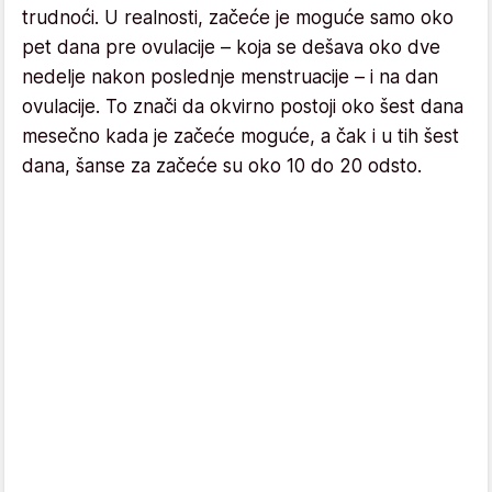
trudnoći. U realnosti, začeće je moguće samo oko
pet dana pre ovulacije – koja se dešava oko dve
nedelje nakon poslednje menstruacije – i na dan
ovulacije. To znači da okvirno postoji oko šest dana
mesečno kada je začeće moguće, a čak i u tih šest
dana, šanse za začeće su oko 10 do 20 odsto.