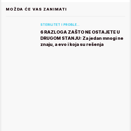
MOŽDA ĆE VAS ZANIMATI
STERILITET I PROBLE…
6 RAZLOGA ZAŠTO NE OSTAJETE U
DRUGOM STANJU: Za jedan mnogi ne
znaju, a evo i koja su rešenja