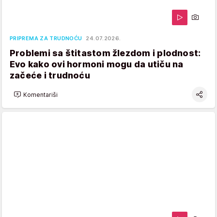
PRIPREMA ZA TRUDNOĆU
24.07.2026.
Problemi sa štitastom žlezdom i plodnost:
Evo kako ovi hormoni mogu da utiču na
začeće i trudnoću
Komentariši