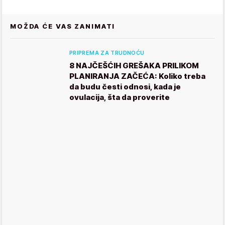
MOŽDA ĆE VAS ZANIMATI
PRIPREMA ZA TRUDNOĆU
8 NAJČEŠĆIH GREŠAKA PRILIKOM
PLANIRANJA ZAČEĆA: Koliko treba
da budu česti odnosi, kada je
ovulacija, šta da proverite