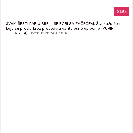
01:54
SVAKI ŠESTI PAR U SRBIJI SE BORI SA ZAČEĆEM: Šta kažu žene
koje su prošle kroz proceduru vantelesne oplodnje (KURIR
TELEVIZIJA)
Izvor: Kurir televizija