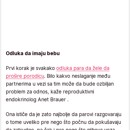
Odluka da imaju bebu
Prvi korak je svakako
odluka para da žele da
prošire porodicu
. Bilo kakvo neslaganje među
partnerima u vezi sa tim može da bude ozbiljan
problem za odnos, kaže reproduktivni
endokrinolog Anet Brauer .
Ona ističe da je zato najbolje da parovi razgovaraju
o tome uveliko pre nego što počnu da pokušavaju
da zatrudne, pa čak i pre nego što njihova veza