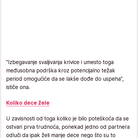
"Izbegavanje svaljivanja krivice i umesto toga
međusobna podrška kroz potencijalno težak
period omogućiće da se lakše dođe do uspeha",
ističe ona.
Koliko dece žele
U zavisnosti od toga koliko je bilo poteškoća da se
ostvari prva trudnoća, ponekad jedno od partnera
odluči da ipak želi manje dece nego što su to