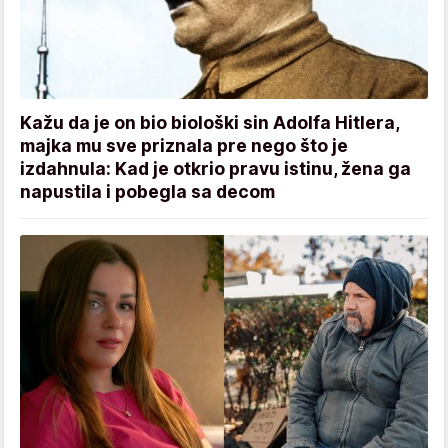
Kažu da je on bio biološki sin Adolfa Hitlera,
majka mu sve priznala pre nego što je
izdahnula: Kad je otkrio pravu istinu, žena ga
napustila i pobegla sa decom