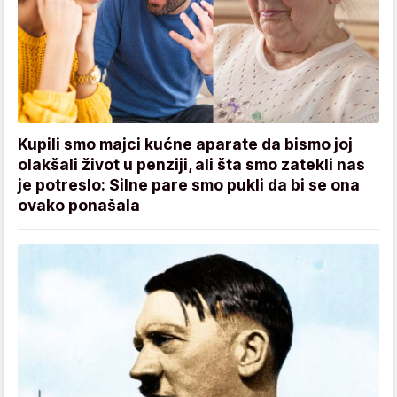
Kupili smo majci kućne aparate da bismo joj
olakšali život u penziji, ali šta smo zatekli nas
je potreslo: Silne pare smo pukli da bi se ona
ovako ponašala