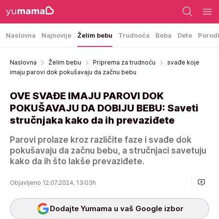
Naslovna
Najnovije
Želim bebu
Trudnoća
Beba
Dete
Porod
Naslovna
Želim bebu
Priprema za trudnoću
svađe koje
imaju parovi dok pokušavaju da začnu bebu
OVE SVAĐE IMAJU PAROVI DOK
POKUŠAVAJU DA DOBIJU BEBU: Saveti
stručnjaka kako da ih prevaziđete
Parovi prolaze kroz različite faze i svađe dok
pokušavaju da začnu bebu, a stručnjaci savetuju
kako da ih što lakše prevaziđete.
Objavljeno 12.07.2024. 13:03h
Dodajte Yumama u vaš Google izbor