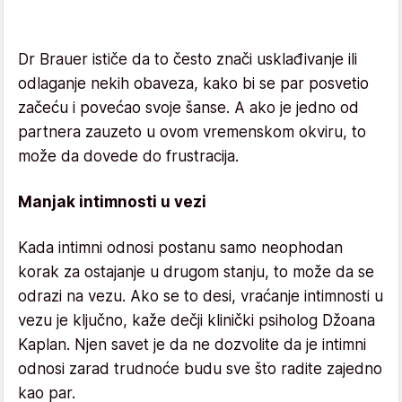
Dr Brauer ističe da to često znači usklađivanje ili
odlaganje nekih obaveza, kako bi se par posvetio
začeću i povećao svoje šanse. A ako je jedno od
partnera zauzeto u ovom vremenskom okviru, to
može da dovede do frustracija.
Manjak intimnosti u vezi
Kada intimni odnosi postanu samo neophodan
korak za ostajanje u drugom stanju, to može da se
odrazi na vezu. Ako se to desi, vraćanje intimnosti u
vezu je ključno, kaže dečji klinički psiholog Džoana
Kaplan. Njen savet je da ne dozvolite da je intimni
odnosi zarad trudnoće budu sve što radite zajedno
kao par.