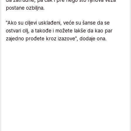
postane ozbiljna.
"Ako su ciljevi usklađeni, veće su šanse da se
ostvari cilj, a takođe i možete lakše da kao par
zajedno prođete kroz izazove", dodaje ona.