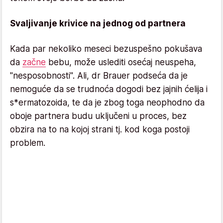
Svaljivanje krivice na jednog od partnera
Kada par nekoliko meseci bezuspešno pokušava
da
začne
bebu, može uslediti osećaj neuspeha,
"nesposobnosti". Ali, dr Brauer podseća da je
nemoguće da se trudnoća dogodi bez jajnih ćelija i
s*ermatozoida, te da je zbog toga neophodno da
oboje partnera budu uključeni u proces, bez
obzira na to na kojoj strani tj. kod koga postoji
problem.