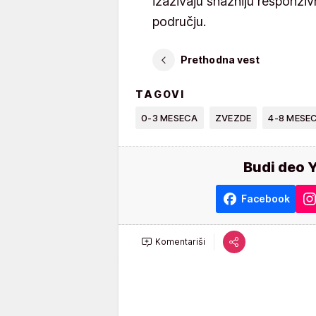
izazivaju snažniju responz
području.
Prethodna vest
TAGOVI
0-3 MESECA
ZVEZDE
4-8 MESEC
Budi deo 
Facebook
Komentariši