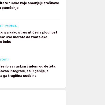
irate? Cake koje smanjuju troškove
a pamćenje
ET I PROBLE…
tkriva kako stres utiče na plodnost
a: Ovo morate da znate ako
te bebu
IVOSTI
desilo sa ruskim čudom od deteta:
avao integrale, sa 9 genije, a
a ga tragična sudbina