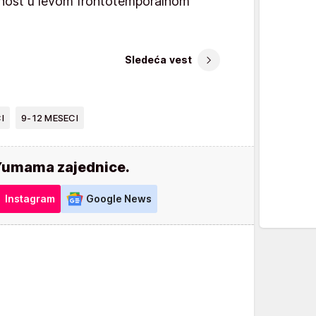
ivnost u levom frontotemporalnom
Sledeća vest
I
9-12 MESECI
Yumama zajednice.
Instagram
Google News