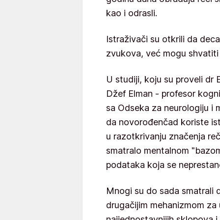
kao i odrasli.
Istraživači su otkrili da de
zvukova, već mogu shvatiti 
U studiji, koju su proveli dr 
Džef Elman - profesor kognit
sa Odseka za neurologiju i 
da novorođenčad koriste is
u razotkrivanju značenja r
smatralo mentalnom "bazo
podataka koja se neprestano
Mnogi su do sada smatrali 
drugačijim mehanizmom za u
najjednostavnijih sklopova i