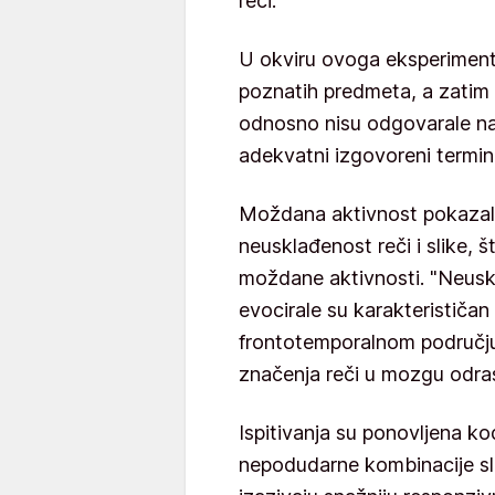
reči.
U okviru ovoga eksperimen
poznatih predmeta, a zatim 
odnosno nisu odgovarale naz
adekvatni izgovoreni termin
Moždana aktivnost pokazala
neusklađenost reči i slike, št
moždane aktivnosti. "Neusk
evocirale su karakteristič
frontotemporalnom područj
značenja reči u mozgu odras
Ispitivanja su ponovljena kod
nepodudarne kombinacije s