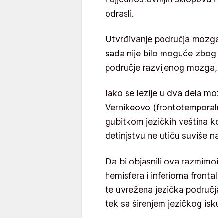
odrasli.
Utvrđivanje područja mozga
sada nije bilo moguće zbog
područje razvijenog mozga,
Iako se lezije u dva dela m
Vernikeovo (frontotemporal
gubitkom jezičkih veština kod
detinjstvu ne utiču suviše na
Da bi objasnili ova razmimo
hemisfera i inferiorna fronta
te uvrežena jezička područj
tek sa širenjem jezičkog isk