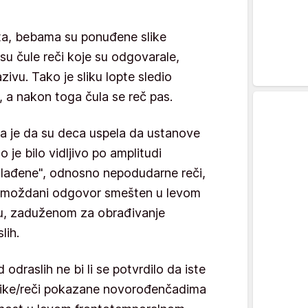
ta, bebama su ponuđene slike
su čule reči koje su odgovarale,
ivu. Tako je sliku lopte sledio
, a nakon toga čula se reč pas.
 je da su deca uspela da ustanove
o je bilo vidljivo po amplitudi
lađene", odnosno nepodudarne reči,
an moždani odgovor smešten u levom
u, zaduženom za obrađivanje
lih.
 odraslih ne bi li se potvrdilo da iste
like/reči pokazane novorođenčadima