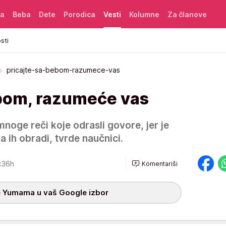
ća
Beba
Dete
Porodica
Vesti
Kolumne
Za članove
sti
pricajte-sa-bebom-razumece-vas
ebom, razumeće vas
oge reči koje odrasli govore, jer je
 ih obradi, tvrde naučnici.
:36h
Komentariši
 Yumama u vaš Google izbor