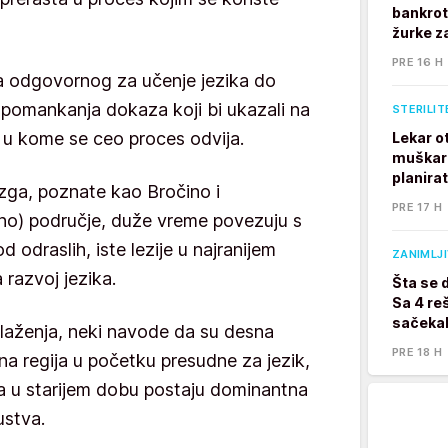
bankrot
žurke z
PRE 16 H
 odgovornog za učenje jezika do
 pomankanja dokaza koji bi ukazali na
STERILIT
 u kome se ceo proces odvija.
Lekar o
muškarc
planira
ozga, poznate kao Bročino i
PRE 17 H
no) područje, duže vreme povezuju s
 odraslih, iste lezije u najranijem
ZANIMLJ
 razvoj jezika.
Šta se 
Sa 4 reš
sačekal
ilaženja, neki navode da su desna
PRE 18 H
lna regija u početku presudne za jezik,
a u starijem dobu postaju dominantna
ustva.