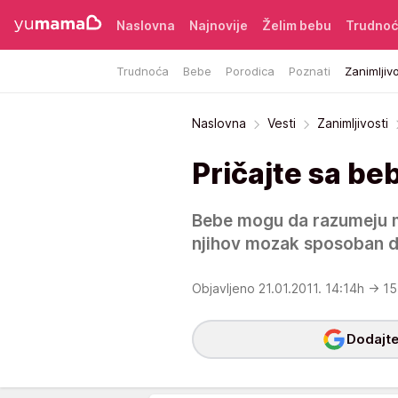
Naslovna
Najnovije
Želim bebu
Trudno
Trudnoća
Bebe
Porodica
Poznati
Zanimljivo
Naslovna
Vesti
Zanimljivosti
Pričajte sa b
Bebe mogu da razumeju mn
njihov mozak sposoban da
Objavljeno 21.01.2011. 14:14h
→ 15
Dodajte