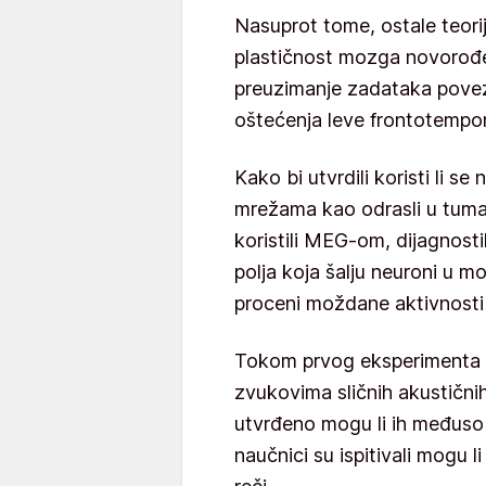
Nasuprot tome, ostale teori
plastičnost mozga novorođ
preuzimanje zadataka povez
oštećenja leve frontotempor
Kako bi utvrdili koristi li 
mrežama kao odrasli u tumač
koristili MEG-om, dijagnos
polja koja šalju neuroni u m
proceni moždane aktivnosti
Tokom prvog eksperimenta d
zvukovima sličnih akustičnih 
utvrđeno mogu li ih međuso
naučnici su ispitivali mogu 