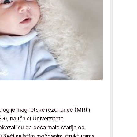
nologije magnetske rezonance (MR) i
G), naučnici Univerziteta
okazali su da deca malo starija od
služeći se istim moždanim strukturama