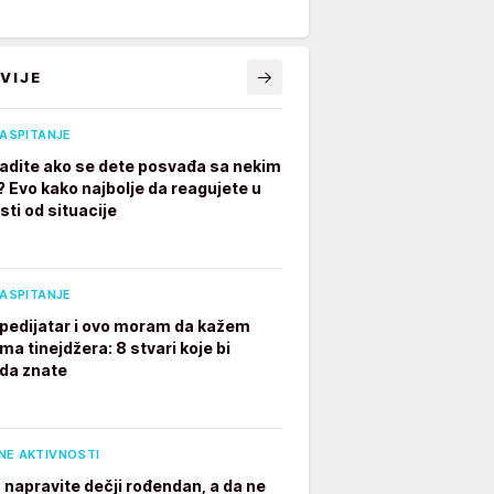
VIJE
VASPITANJE
radite ako se dete posvađa sa nekim
? Evo kako najbolje da reagujete u
sti od situacije
VASPITANJE
pedijatar i ovo moram da kažem
ima tinejdžera: 8 stvari koje bi
 da znate
NE AKTIVNOSTI
 napravite dečji rođendan, a da ne