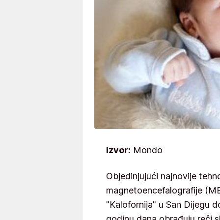
Izvor:
Mondo
Objedinjujući najnovije teh
magnetoencefalografije (ME
"Kalofornija" u San Dijegu d
godinu dana obrađuju reči 