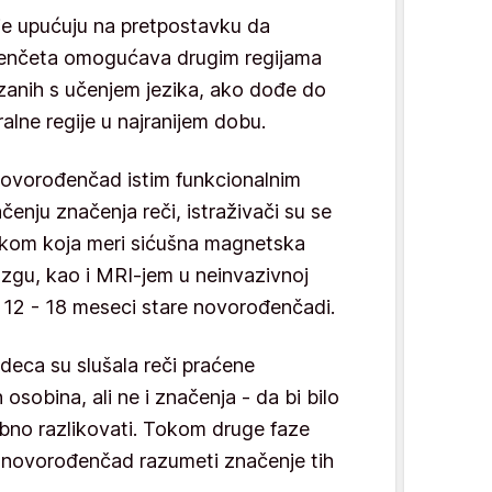
je upućuju na pretpostavku da
enčeta omogućava drugim regijama
anih s učenjem jezika, ako dođe do
alne regije u najranijem dobu.
se novorođenčad istim funkcionalnim
enju značenja reči, istraživači su se
tikom koja meri sićušna magnetska
ozgu, kao i MRI-jem u neinvazivnoj
 12 - 18 meseci stare novorođenčadi.
eca su slušala reči praćene
osobina, ali ne i značenja - da bi bilo
bno razlikovati. Tokom druge faze
li novorođenčad razumeti značenje tih