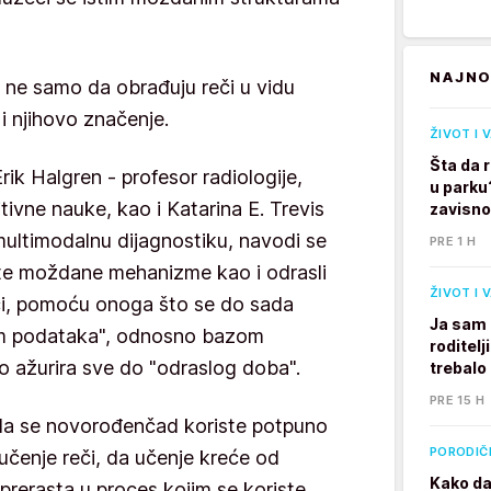
NAJNO
ca ne samo da obrađuju reči u vidu
i njihovo značenje.
ŽIVOT I 
Šta da 
Erik Halgren - profesor radiologije,
u parku
ivne nauke, kao i Katarina E. Trevis
zavisno
multimodalnu dijagnostiku, navodi se
PRE 1 H
te moždane mehanizme kao i odrasli
ŽIVOT I 
eči, pomoću onoga što se do sada
Ja sam 
m podataka", odnosno bazom
roditelj
 ažurira sve do "odraslog doba".
trebalo
PRE 15 H
da se novorođenčad koriste potpuno
PORODIČ
čenje reči, da učenje kreće od
Kako da
 prerasta u proces kojim se koriste