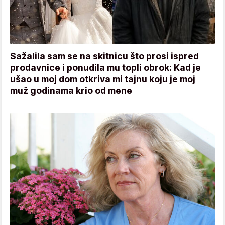
Sažalila sam se na skitnicu što prosi ispred
prodavnice i ponudila mu topli obrok: Kad je
ušao u moj dom otkriva mi tajnu koju je moj
muž godinama krio od mene