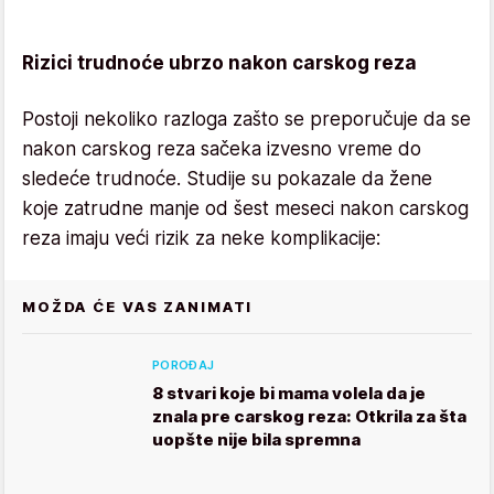
Rizici trudnoće ubrzo nakon carskog reza
Postoji nekoliko razloga zašto se preporučuje da se
nakon carskog reza sačeka izvesno vreme do
sledeće trudnoće. Studije su pokazale da žene
koje zatrudne manje od šest meseci nakon carskog
reza imaju veći rizik za neke komplikacije:
MOŽDA ĆE VAS ZANIMATI
POROĐAJ
8 stvari koje bi mama volela da je
znala pre carskog reza: Otkrila za šta
uopšte nije bila spremna