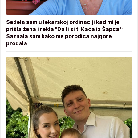
Sedela sam u lekarskoj ordinaciji kad mi je
prišla žena i rekla "Da li si ti Kaća iz Šapca":
Saznala sam kako me porodica najgore
prodala