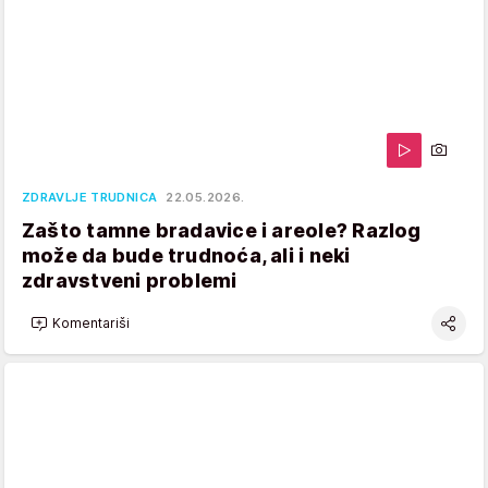
ZDRAVLJE TRUDNICA
22.05.2026.
Zašto tamne bradavice i areole? Razlog
može da bude trudnoća, ali i neki
zdravstveni problemi
Komentariši