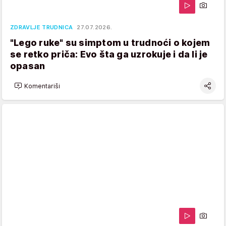
ZDRAVLJE TRUDNICA
27.07.2026.
"Lego ruke" su simptom u trudnoći o kojem
se retko priča: Evo šta ga uzrokuje i da li je
opasan
Komentariši