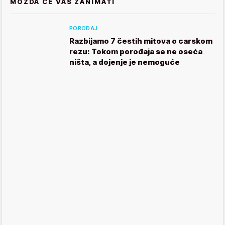
MOŽDA ĆE VAS ZANIMATI
POROĐAJ
Razbijamo 7 čestih mitova o carskom
rezu: Tokom porođaja se ne oseća
ništa, a dojenje je nemoguće