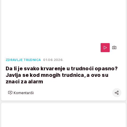
ZDRAVLJE TRUDNICA
01.06.2026.
Da li je svako krvarenje u trudnoći opasno?
Javlja se kod mnogih trudnica, a ovo su
znaci za alarm
Komentariši