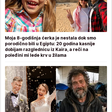
Moja 8-godišnja ćerka je nestala dok smo
porodično bili u Egiptu: 20 godina kasnije
dobijam razglednicu iz Kaira, a reči na
poleđini mi lede krv u žilama