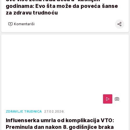
godinama: Evo šta može da poveća šanse
za zdravu trudnoću
Komentariši
ZDRAVLJE TRUDNICA
27.02.2026.
Influenserka umrla od komplikacija VTO:
Preminula dan nakon 8. godišnjice braka