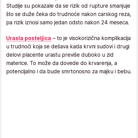
Studije su pokazale da se rizik od rupture smanjuje
što se duže čeka do trudnoće nakon carskog reza,
pa rizik iznosi samo jedan odsto nakon 24 meseca.
Urasla posteljica
– to je visokorizična komplikacija
u trudnoći koja se dešava kada krvni sudovi i drugi
delovi placente urastu previše duboko u zid
materice. To može da dovede do krvarenja, a
potencijalno i da bude smrtonosno za majku i bebu.