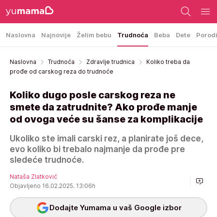
Naslovna
Najnovije
Želim bebu
Trudnoća
Beba
Dete
Porod
Naslovna
Trudnoća
Zdravlje trudnica
Koliko treba da
prođe od carskog reza do trudnoće
Koliko dugo posle carskog reza ne
smete da zatrudnite? Ako prođe manje
od ovoga veće su šanse za komplikacije
Ukoliko ste imali carski rez, a planirate još dece,
evo koliko bi trebalo najmanje da prođe pre
sledeće trudnoće.
Nataša Zlatković
Objavljeno 16.02.2025. 13:06h
Dodajte Yumama u vaš Google izbor