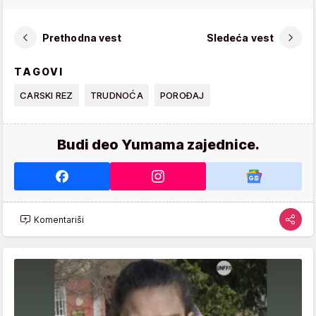
Prethodna vest
Sledeća vest
TAGOVI
CARSKI REZ
TRUDNOĆA
POROĐAJ
Budi deo Yumama zajednice.
Komentariši