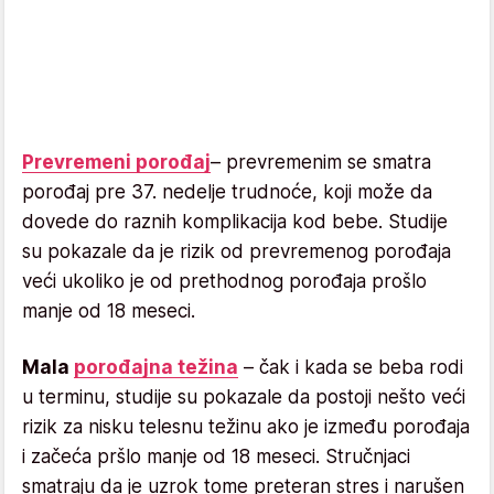
Prevremeni porođaj
– prevremenim se smatra
porođaj pre 37. nedelje trudnoće, koji može da
dovede do raznih komplikacija kod bebe. Studije
su pokazale da je rizik od prevremenog porođaja
veći ukoliko je od prethodnog porođaja prošlo
manje od 18 meseci.
Mala
porođajna težina
– čak i kada se beba rodi
u terminu, studije su pokazale da postoji nešto veći
rizik za nisku telesnu težinu ako je između porođaja
i začeća pršlo manje od 18 meseci. Stručnjaci
smatraju da je uzrok tome preteran stres i narušen