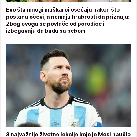
Evo šta mnogi muškarci osećaju nakon što
postanu očevi, a nemaju hrabrosti da priznaju:
Zbog ovoga se povlače od porodice i
izbegavaju da budu sa bebom
3 najvažnije životne lekcije koje je Mesi naučio