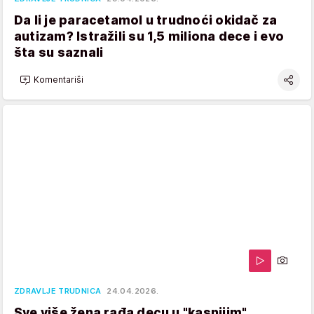
Da li je paracetamol u trudnoći okidač za
autizam? Istražili su 1,5 miliona dece i evo
šta su saznali
Komentariši
ZDRAVLJE TRUDNICA
24.04.2026.
Sve više žena rađa decu u "kasnijim"