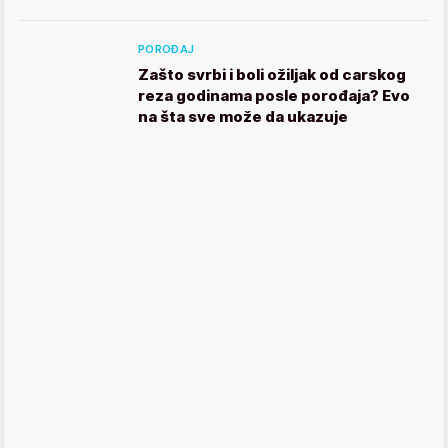
POROĐAJ
Zašto svrbi i boli ožiljak od carskog
reza godinama posle porođaja? Evo
na šta sve može da ukazuje