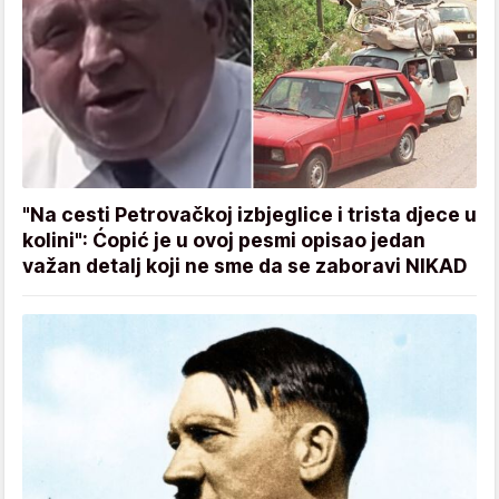
"Na cesti Petrovačkoj izbjeglice i trista djece u
kolini": Ćopić je u ovoj pesmi opisao jedan
važan detalj koji ne sme da se zaboravi NIKAD