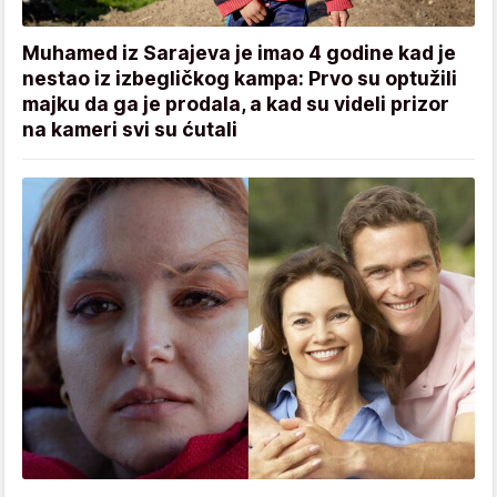
Muhamed iz Sarajeva je imao 4 godine kad je
nestao iz izbegličkog kampa: Prvo su optužili
majku da ga je prodala, a kad su videli prizor
na kameri svi su ćutali