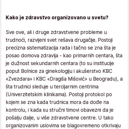
Kako je zdravstvo organizovano u svetu?
Sve ove, ali i druge zdravstvene probleme u
trudnoći, razvijeni svet rešava drugačije. Postoji
precizna sistematizacija rada i tačno se zna šta je
posao domova zdravlja - kao primarnih centara, šta
je dužnost sekundarnih centara (to su institucije
poput Bolnice za ginekologiju i akušerstvo KBC
«Zvezdara» i KBC «Dragiša Mišović» u Beogradu), a
šta trudnici sleduje u tercijarnim centrima
(Univerzitetskim klinikama). Postoji protokol po
kojem se zna kada trudnica mora da dođe na
kontrolu, i kada su stručni timovi obavezni da je
pošalju dalje, u više zdravstvene centre. U tako
organizovanim uslovima se blagovremeno otkrivaju