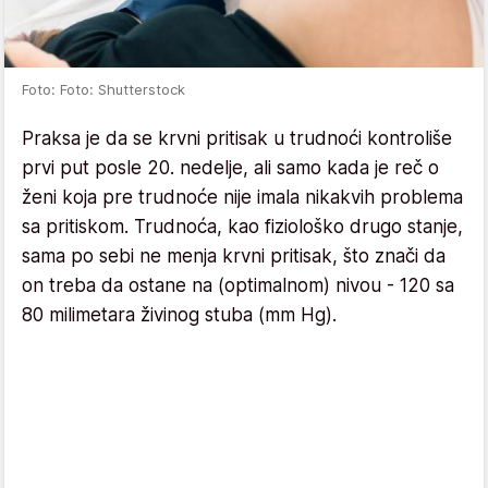
Foto: Foto: Shutterstock
Praksa je da se krvni pritisak u trudnoći kontroliše
prvi put posle 20. nedelje, ali samo kada je reč o
ženi koja pre trudnoće nije imala nikakvih problema
sa pritiskom. Trudnoća, kao fiziološko drugo stanje,
sama po sebi ne menja krvni pritisak, što znači da
on treba da ostane na (optimalnom) nivou - 120 sa
80 milimetara živinog stuba (mm Hg).