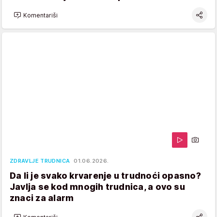
Komentariši
ZDRAVLJE TRUDNICA
01.06.2026.
Da li je svako krvarenje u trudnoći opasno?
Javlja se kod mnogih trudnica, a ovo su
znaci za alarm