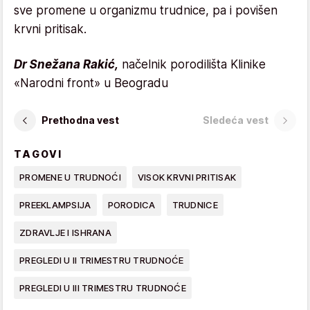
sve promene u organizmu trudnice, pa i povišen
krvni pritisak.
Dr Snežana Rakić,
načelnik porodilišta Klinike
«Narodni front» u Beogradu
Prethodna vest
Sledeća vest
TAGOVI
PROMENE U TRUDNOĆI
VISOK KRVNI PRITISAK
PREEKLAMPSIJA
PORODICA
TRUDNICE
ZDRAVLJE I ISHRANA
PREGLEDI U II TRIMESTRU TRUDNOĆE
PREGLEDI U III TRIMESTRU TRUDNOĆE