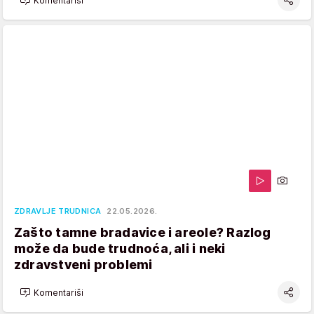
Komentariši
ZDRAVLJE TRUDNICA
22.05.2026.
Zašto tamne bradavice i areole? Razlog
može da bude trudnoća, ali i neki
zdravstveni problemi
Komentariši