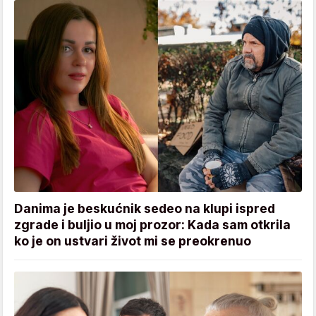
Danima je beskućnik sedeo na klupi ispred
zgrade i buljio u moj prozor: Kada sam otkrila
ko je on ustvari život mi se preokrenuo