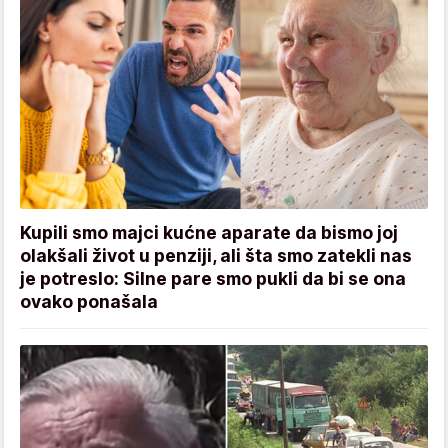
Kupili smo majci kućne aparate da bismo joj
olakšali život u penziji, ali šta smo zatekli nas
je potreslo: Silne pare smo pukli da bi se ona
ovako ponašala