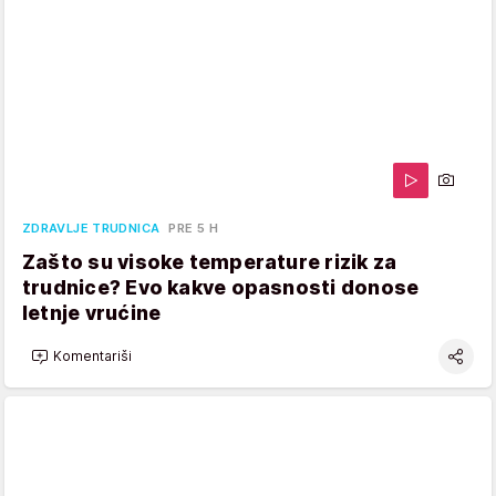
ZDRAVLJE TRUDNICA
PRE 5 H
Zašto su visoke temperature rizik za
trudnice? Evo kakve opasnosti donose
letnje vrućine
Komentariši