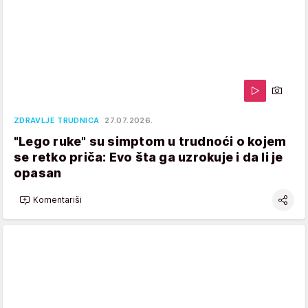
ZDRAVLJE TRUDNICA
27.07.2026.
"Lego ruke" su simptom u trudnoći o kojem
se retko priča: Evo šta ga uzrokuje i da li je
opasan
Komentariši