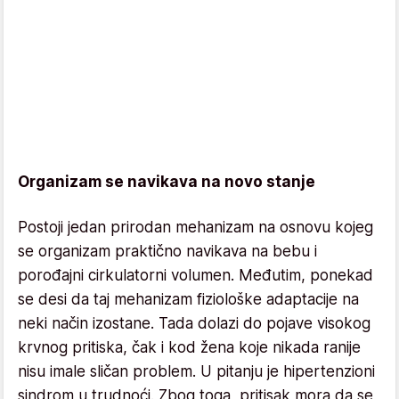
Organizam se navikava na novo stanje
Postoji jedan prirodan mehanizam na osnovu kojeg
se organizam praktično navikava na bebu i
porođajni cirkulatorni volumen. Međutim, ponekad
se desi da taj mehanizam fiziološke adaptacije na
neki način izostane. Tada dolazi do pojave visokog
krvnog pritiska, čak i kod žena koje nikada ranije
nisu imale sličan problem. U pitanju je hipertenzioni
sindrom u trudnoći. Zbog toga, pritisak mora da se