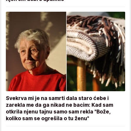
Svekrva mi je na samrti dala staro ćebe i
zarekla me da ga nikad ne bacim: Kad sam
otkrila njenu tajnu samo sam rekla "Bože,
koliko sam se ogrešila o tu ženu"