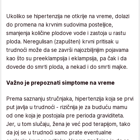
Ukoliko se hipertenzija ne otkrije na vreme, dolazi
do promena na krvnim sudovima posteljice,
smanjenja količine plodove vode i zastoja u rastu
ploda. Neregulisan (zapušten) krvni pritisak u
trudnoći može da se završi najozbiljnijim pojavama
kao što su preeklampsija i eklampsija, pa čak i da
dovede do smrti ploda, a nekad i do smrti majke.
Važno je prepoznati simptome na vreme
Prema saznanju stručnjaka, hipertenzija koja se prvi
put javlja u trudnoći - rizičnija je za buduću mamu
od one koja je postojala pre perioda graviditeta.
Jer, u tom slučaju, žena je već pod terapijom, tako
da joj se u trudnoći samo prate eventualne