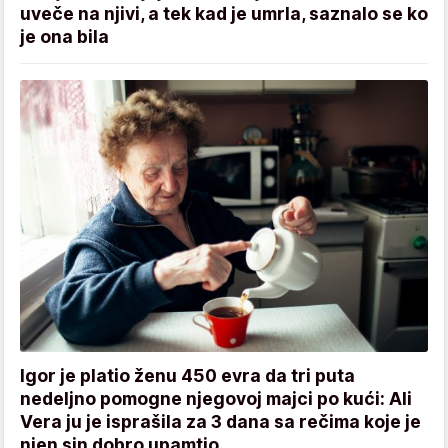
uveče na njivi, a tek kad je umrla, saznalo se ko
je ona bila
Igor je platio ženu 450 evra da tri puta
nedeljno pomogne njegovoj majci po kući: Ali
Vera ju je isprašila za 3 dana sa rečima koje je
njen sin dobro upamtio