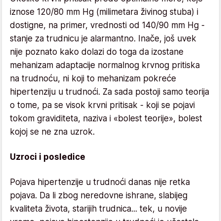
iznose 120/80 mm Hg (milimetara živinog stuba) i
dostigne, na primer, vrednosti od 140/90 mm Hg -
stanje za trudnicu je alarmantno. Inače, još uvek
nije poznato kako dolazi do toga da izostane
mehanizam adaptacije normalnog krvnog pritiska
na trudnoću, ni koji to mehanizam pokreće
hipertenziju u trudnoći. Za sada postoji samo teorija
o tome, pa se visok krvni pritisak - koji se pojavi
tokom graviditeta, naziva i «bolest teorije», bolest
kojoj se ne zna uzrok.
Uzroci i posledice
Pojava hipertenzije u trudnoći danas nije retka
pojava. Da li zbog neredovne ishrane, slabijeg
kvaliteta života, starijih trudnica... tek, u novije