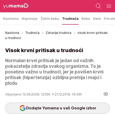
Naslovna
Najnovije
Želim bebu
Trudnoća
Beba
Dete
Porod
Naslovna
Trudnoća
Zdravlje trudnica
visok-krvni-pritisak-
u-trudnoci
Visok krvni pritisak u trudnoći
Normalan krvni pritisak je jedan od važnih
pokazatelja zdravlja svakog organizma. To je
posebno važno u trudnoći, jer je povišen krvni
pritisak (hipertenzija) ozbiljna pretnja i majci i
plodu
Objavljeno 15.09.2008. 12:55h
→ 27.12.2018. 18:39h
Dodajte Yumama u vaš Google izbor