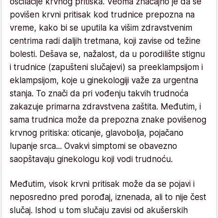
oscilacije krvnog pritiska. Veoma značajno je da se
povišen krvni pritisak kod trudnice prepozna na
vreme, kako bi se uputila ka višim zdravstvenim
centrima radi daljih tretmana, koji zavise od težine
bolesti. Dešava se, nažalost, da u porodilište stignu
i trudnice (zapušteni slučajevi) sa preeklampsijom i
eklampsijom, koje u ginekologiji važe za urgentna
stanja. To znači da pri vođenju takvih trudnoća
zakazuje primarna zdravstvena zaštita. Međutim, i
sama trudnica može da prepozna znake povišenog
krvnog pritiska: oticanje, glavobolja, pojačano
lupanje srca... Ovakvi simptomi se obavezno
saopštavaju ginekologu koji vodi trudnoću.
Međutim, visok krvni pritisak može da se pojavi i
neposredno pred porođaj, iznenada, ali to nije čest
slučaj. Ishod u tom slučaju zavisi od akušerskih