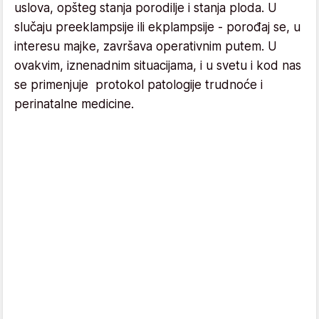
uslova, opšteg stanja porodilje i stanja ploda. U
slučaju preeklampsije ili ekplampsije - porođaj se, u
interesu majke, završava operativnim putem. U
ovakvim, iznenadnim situacijama, i u svetu i kod nas
se primenjuje protokol patologije trudnoće i
perinatalne medicine.