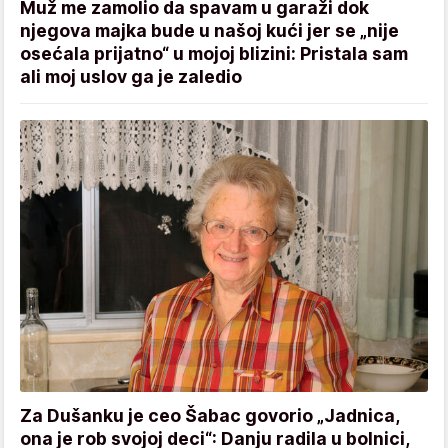
Muž me zamolio da spavam u garaži dok
njegova majka bude u našoj kući jer se „nije
osećala prijatno“ u mojoj blizini: Pristala sam
ali moj uslov ga je zaledio
Za Dušanku je ceo Šabac govorio „Jadnica,
ona je rob svojoj deci“: Danju radila u bolnici,