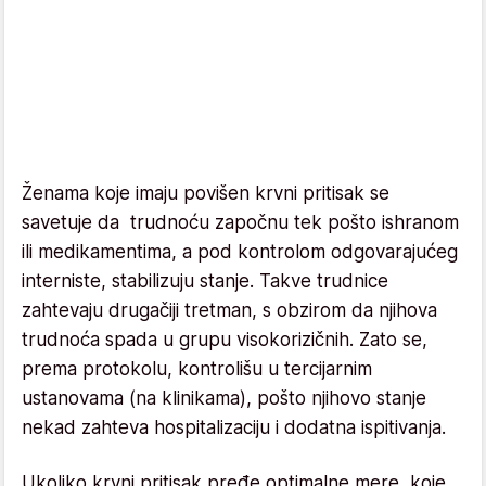
Ženama koje imaju povišen krvni pritisak se
savetuje da trudnoću započnu tek pošto ishranom
ili medikamentima, a pod kontrolom odgovarajućeg
interniste, stabilizuju stanje. Takve trudnice
zahtevaju drugačiji tretman, s obzirom da njihova
trudnoća spada u grupu visokorizičnih. Zato se,
prema protokolu, kontrolišu u tercijarnim
ustanovama (na klinikama), pošto njihovo stanje
nekad zahteva hospitalizaciju i dodatna ispitivanja.
Ukoliko krvni pritisak pređe optimalne mere, koje