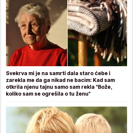
Svekrva mi je na samrti dala staro ćebe i
zarekla me da ga nikad ne bacim: Kad sam
otkrila njenu tajnu samo sam rekla "Bože,
koliko sam se ogrešila o tu ženu"