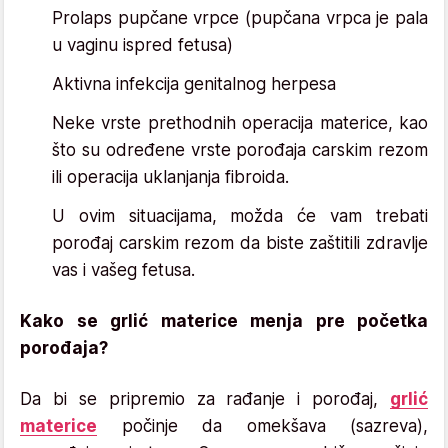
Prolaps pupčane vrpce (pupčana vrpca je pala
u vaginu ispred fetusa)
Aktivna infekcija genitalnog herpesa
Neke vrste prethodnih operacija materice, kao
što su određene vrste porođaja carskim rezom
ili operacija uklanjanja fibroida.
U ovim situacijama, možda će vam trebati
porođaj carskim rezom da biste zaštitili zdravlje
vas i vašeg fetusa.
Kako se grlić materice menja pre početka
porođaja?
Da bi se pripremio za rađanje i porođaj,
grlić
materice
počinje da omekšava (sazreva),