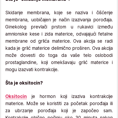
Skidanje membrana, koje se naziva i čišćenje
membrana, uobičajen je način izazivanja porođaja.
Ginekolog prevlači prstom u rukavici između
amnionske kese i zida materice, odvajajući fetalne
membrane od grlića materice. Ova akcija se radi
kada je grlić materice delimično proširen. Ova akcija
može dovesti do toga da vaše telo oslobodi
prostaglandine, koji omekšavaju grlić materice i
mogu izazvati kontrakcije.
Šta je oksitocin?
Oksitocin
je hormon koji izaziva kontrakcije
materice. Može se koristiti za početak porođaja ili
za ubrzanje porođaja koji je započeo sam.
Kontrakcije obično počinju oko 30 minuta nakon