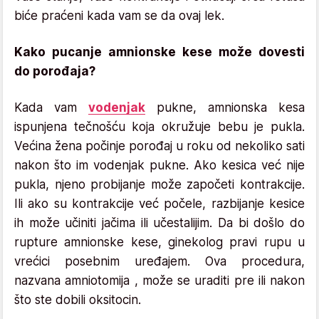
biće praćeni kada vam se da ovaj lek.
Kako pucanje amnionske kese može dovesti
do porođaja?
Kada vam
vodenjak
pukne, amnionska kesa
ispunjena tečnošću koja okružuje bebu je pukla.
Većina žena počinje porođaj u roku od nekoliko sati
nakon što im vodenjak pukne. Ako kesica već nije
pukla, njeno probijanje može započeti kontrakcije.
Ili ako su kontrakcije već počele, razbijanje kesice
ih može učiniti jačima ili učestalijim. Da bi došlo do
rupture amnionske kese, ginekolog pravi rupu u
vrećici posebnim uređajem. Ova procedura,
nazvana amniotomija , može se uraditi pre ili nakon
što ste dobili oksitocin.