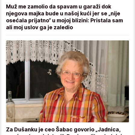
Muž me zamolio da spavam u garaži dok
njegova majka bude u našoj kući jer se „nije
osećala prijatno“ u mojoj blizini: Pristala sam
ali moj uslov ga je zaledio
Za Dušanku je ceo Šabac govorio „Jadnica,