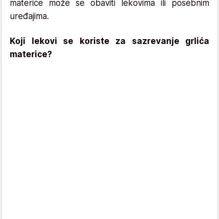
materice može se obaviti lekovima ili posebnim
uređajima.
Koji lekovi se koriste za sazrevanje grlića
materice?