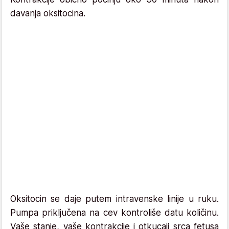
davanja oksitocina.
Oksitocin se daje putem intravenske linije u ruku.
Pumpa priključena na cev kontroliše datu količinu.
Vaše stanje, vaše kontrakcije i otkucaji srca fetusa