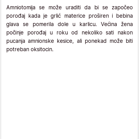
Amniotomija se može uraditi da bi se započeo
porođaj kada je grlić materice proširen i bebina
glava se pomerila dole u ​​karlicu. Većina žena
počinje porođaj u roku od nekoliko sati nakon
pucanja amnionske kesice, ali ponekad može biti
potreban oksitocin.