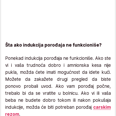
Šta ako indukcija porođaja ne funkcioniše?
Ponekad indukcija porođaja ne funkcioniše. Ako ste
vi i vaša trudnoća dobro i amnionska kesa nije
pukla, možda ćete imati mogućnost da idete kući.
Možete da zakažete drugi pregled da biste
ponovo probali uvod. Ako vam porođaj počne,
trebalo bi da se vratite u bolnicu. Ako vi ili vaša
beba ne budete dobro tokom ili nakon pokušaja
indukcije, možda će biti potreban porođaj
carskim
rezom
.