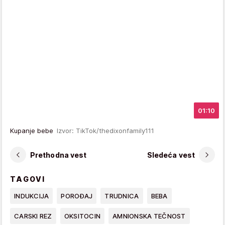
01:10
Kupanje bebe
Izvor: TikTok/thedixonfamily111
Prethodna vest
Sledeća vest
TAGOVI
INDUKCIJA
POROĐAJ
TRUDNICA
BEBA
CARSKI REZ
OKSITOCIN
AMNIONSKA TEČNOST