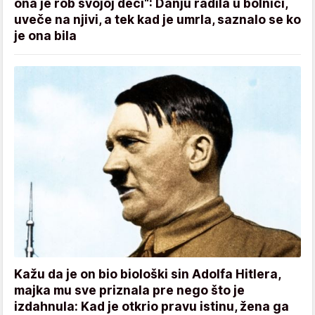
ona je rob svojoj deci“: Danju radila u bolnici,
uveče na njivi, a tek kad je umrla, saznalo se ko
je ona bila
Kažu da je on bio biološki sin Adolfa Hitlera,
majka mu sve priznala pre nego što je
izdahnula: Kad je otkrio pravu istinu, žena ga