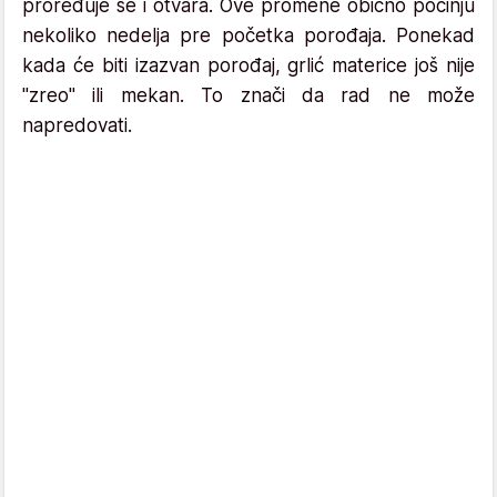
proređuje se i otvara. Ove promene obično počinju
nekoliko nedelja pre početka porođaja. Ponekad
kada će biti izazvan porođaj, grlić materice još nije
"zreo" ili mekan. To znači da rad ne može
napredovati.