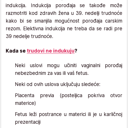
indukcija. Indukcija porođaja se takođe može
razmotriti kod zdravih žena u 39. nedelji trudnoće
kako bi se smanjila mogućnost porođaja carskim
rezom. Elektivna indukcija ne treba da se radi pre
39 nedelje trudnoće.
Kada se
trudovi ne indukuju
?
Neki uslovi mogu učiniti vaginalni porođaj
nebezbednim za vas ili vaš fetus.
Neki od ovih uslova uključuju sledeće:
Placenta previa (posteljica pokriva otvor
materice)
Fetus leži postrance u materici ili je u karličnoj
prezentaciji