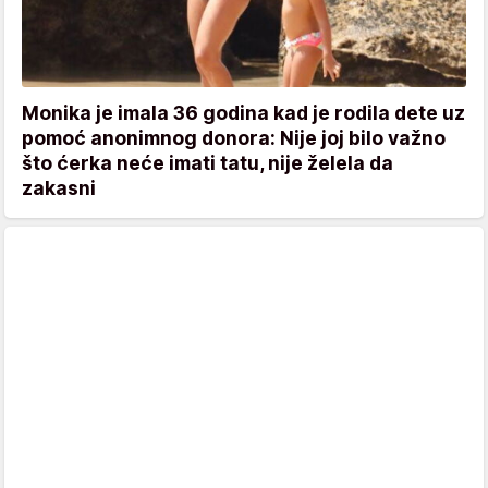
Monika je imala 36 godina kad je rodila dete uz
pomoć anonimnog donora: Nije joj bilo važno
što ćerka neće imati tatu, nije želela da
zakasni