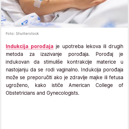
Foto: Shutterstock
Indukcija porođaja
je upotreba lekova ili drugih
metoda za izazivanje porođaja. Porođaj je
indukovan da stimuliše kontrakcije materice u
nastojanju da se rodi vaginalno. Indukcija porođaja
može se preporučiti ako je zdravlje majke ili fetusa
ugroženo, kako ističe American College of
Obstetricians and Gynecologists.