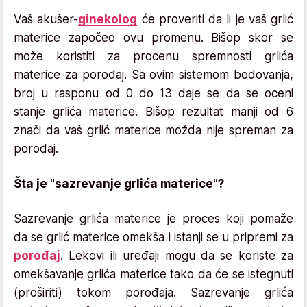
Vaš akušer-
ginekolog
će proveriti da li je vaš grlić
materice započeo ovu promenu. Bišop skor se
može koristiti za procenu spremnosti grlića
materice za porođaj. Sa ovim sistemom bodovanja,
broj u rasponu od 0 do 13 daje se da se oceni
stanje grlića materice. Bišop rezultat manji od 6
znači da vaš grlić materice možda nije spreman za
porođaj.
Šta je "sazrevanje grlića materice"?
Sazrevanje grlića materice je proces koji pomaže
da se grlić materice omekša i istanji se u pripremi za
porođaj
. Lekovi ili uređaji mogu da se koriste za
omekšavanje grlića materice tako da će se istegnuti
(proširiti) tokom porođaja. Sazrevanje grlića