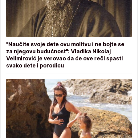
"Naučite svoje dete ovu molitvu i ne bojte se
za njegovu budućnost": Vladika Nikolaj
Velimirović je verovao da će ove reči spasti
svako dete i porodicu