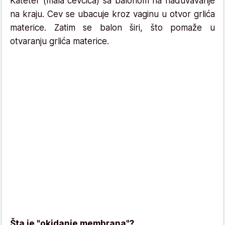
Kateter (mala cevčica) sa balonom na naduvavanje
na kraju. Cev se ubacuje kroz vaginu u otvor grlića
materice. Zatim se balon širi, što pomaže u
otvaranju grlića materice.
Šta je "okidanje membrana"?