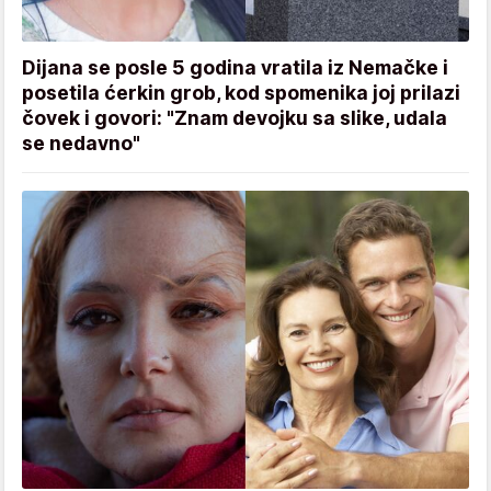
Dijana se posle 5 godina vratila iz Nemačke i
posetila ćerkin grob, kod spomenika joj prilazi
čovek i govori: "Znam devojku sa slike, udala
se nedavno"