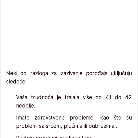
Neki od razloga za izazivanje porođaja uključuju
sledeće:
Vaša trudnoća je trajala više od 41 do 42
nedelje.
Imate zdravstvene probleme, kao što su
problemi sa srcem, plućima ili bubrezima .
Postoje problemi sa placentom.