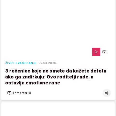
ŽIVOT I VASPITANJE
07.08.2026.
3 rečenice koje ne smete da kažete detetu
ako ga zadirkuju: Ovo roditelji rade, a
ostavlja emotivne rane
Komentariši