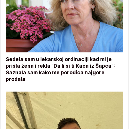
Sedela sam u lekarskoj ordinaciji kad mi je
prišla žena i rekla "Da li si ti Kaća iz Šapca":
Saznala sam kako me porodica najgore
prodala