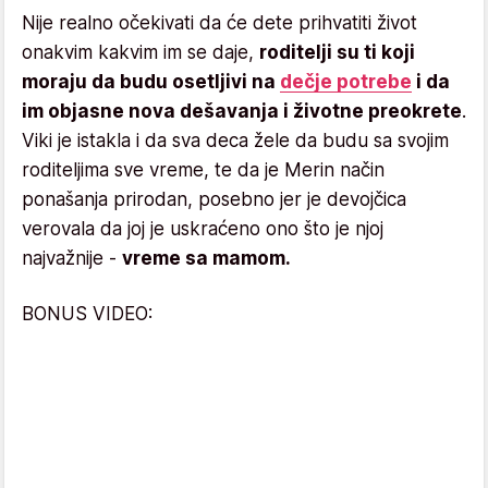
Nije realno očekivati da će dete prihvatiti život
onakvim kakvim im se daje,
roditelji su ti koji
moraju da budu osetljivi na
dečje potrebe
i da
im objasne nova dešavanja i životne preokrete
.
Viki je istakla i da sva deca žele da budu sa svojim
roditeljima sve vreme, te da je Merin način
ponašanja prirodan, posebno jer je devojčica
verovala da joj je uskraćeno ono što je njoj
najvažnije -
vreme sa mamom.
BONUS VIDEO: