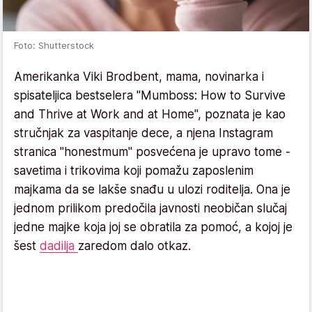
Foto: Shutterstock
Amerikanka Viki Brodbent, mama, novinarka i
spisateljica bestselera "Mumboss: How to Survive
and Thrive at Work and at Home", poznata je kao
stručnjak za vaspitanje dece, a njena Instagram
stranica "honestmum" posvećena je upravo tome -
savetima i trikovima koji pomažu zaposlenim
majkama da se lakše snađu u ulozi roditelja. Ona je
jednom prilikom predočila javnosti neobičan slučaj
jedne majke koja joj se obratila za pomoć, a kojoj je
šest
dadilja
zaredom dalo otkaz.