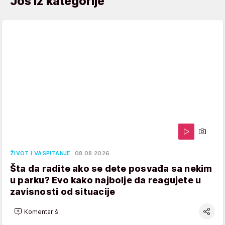
Još iz kategorije
ŽIVOT I VASPITANJE
08.08.2026.
Šta da radite ako se dete posvađa sa nekim
u parku? Evo kako najbolje da reagujete u
zavisnosti od situacije
Komentariši