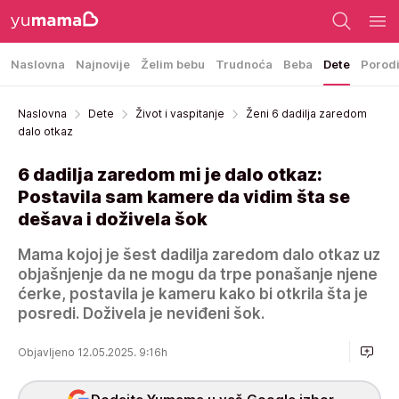
Naslovna
Najnovije
Želim bebu
Trudnoća
Beba
Dete
Porod
Naslovna
Dete
Život i vaspitanje
Ženi 6 dadilja zaredom
dalo otkaz
6 dadilja zaredom mi je dalo otkaz:
Postavila sam kamere da vidim šta se
dešava i doživela šok
Mama kojoj je šest dadilja zaredom dalo otkaz uz
objašnjenje da ne mogu da trpe ponašanje njene
ćerke, postavila je kameru kako bi otkrila šta je
posredi. Doživela je neviđeni šok.
Objavljeno 12.05.2025. 9:16h