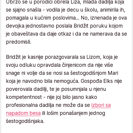
Ubrzo se u porodici obrela Liza, mlada dadilja koja
se sjajno snašla - vodila je decu u školu, animirila ih,
pomagala u kućnim poslovima... No, iznenada je ova
devojka jednostavno poslala Bridžit poruku kojom
je obaveštava da daje otkaz i da ne namerava da se
predomisli.
Bridžit je kasnije porazgovarala sa Lizom, koja je
svoju odluku opravdala činjenicom da nije više
snage ni volje da se nosi sa šestogodišnjom Mari
koja je navodno bila nemoguća. Gospođa Elks nije
poverovala dadilji, te je posumnjala u njenu
kompetentnost - nije joj bilo jasno kako
profesionalna dadilja ne može da se
izbori sa
napadom besa
ili lošim ponašanjem jednog
šestogodišnjaka.