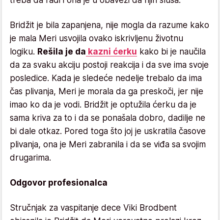
Bridžit je bila zapanjena, nije mogla da razume kako
je mala Meri usvojila ovako iskrivljenu životnu
logiku.
Rešila je da
kazni ćerku
kako bi je naučila
da za svaku akciju postoji reakcija i da sve ima svoje
posledice. Kada je sledeće nedelje trebalo da ima
čas plivanja, Meri je morala da ga preskoči, jer nije
imao ko da je vodi. Bridžit je optužila ćerku da je
sama kriva za to i da se ponašala dobro, dadilje ne
bi dale otkaz. Pored toga što joj je uskratila časove
plivanja, ona je Meri zabranila i da se viđa sa svojim
drugarima.
Odgovor profesionalca
Stručnjak za vaspitanje dece Viki Brodbent