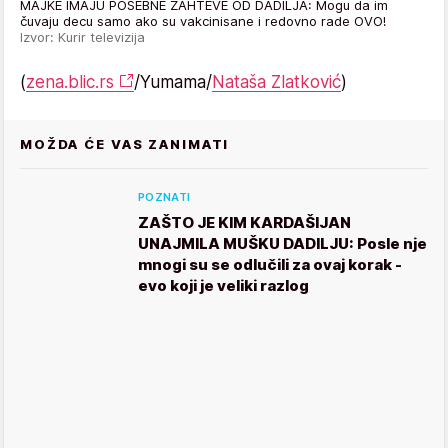
MAJKE IMAJU POSEBNE ZAHTEVE OD DADILJA: Mogu da im
čuvaju decu samo ako su vakcinisane i redovno rade OVO!
Izvor: Kurir televizija
(
zena.blic.rs
/Yumama/
Nataša Zlatković
)
MOŽDA ĆE VAS ZANIMATI
POZNATI
ZAŠTO JE KIM KARDAŠIJAN
UNAJMILA MUŠKU DADILJU: Posle nje
mnogi su se odlučili za ovaj korak -
evo koji je veliki razlog