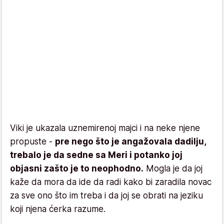
Viki je ukazala uznemirenoj majci i na neke njene
propuste -
pre nego što je angažovala dadilju,
trebalo je da sedne sa Meri i potanko joj
objasni zašto je to neophodno.
Mogla je da joj
kaže da mora da ide da radi kako bi zaradila novac
za sve ono što im treba i da joj se obrati na jeziku
koji njena ćerka razume.