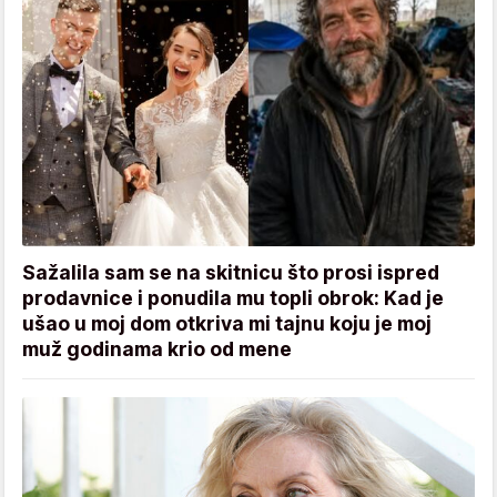
Sažalila sam se na skitnicu što prosi ispred
prodavnice i ponudila mu topli obrok: Kad je
ušao u moj dom otkriva mi tajnu koju je moj
muž godinama krio od mene