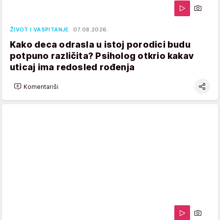
ŽIVOT I VASPITANJE
07.08.2026.
Kako deca odrasla u istoj porodici budu
potpuno različita? Psiholog otkrio kakav
uticaj ima redosled rođenja
Komentariši