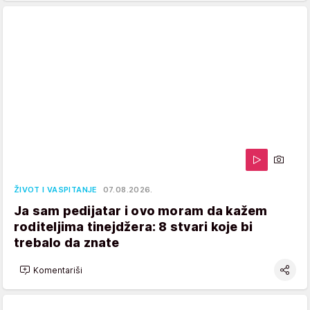
ŽIVOT I VASPITANJE
07.08.2026.
Ja sam pedijatar i ovo moram da kažem
roditeljima tinejdžera: 8 stvari koje bi
trebalo da znate
Komentariši