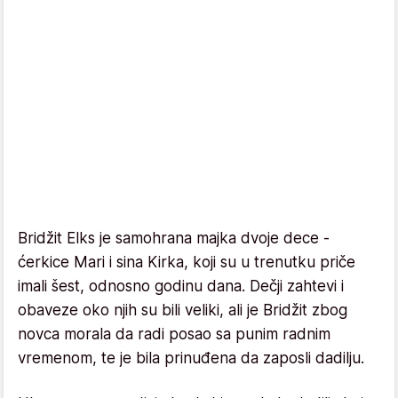
Bridžit Elks je samohrana majka dvoje dece -
ćerkice Mari i sina Kirka, koji su u trenutku priče
imali šest, odnosno godinu dana. Dečji zahtevi i
obaveze oko njih su bili veliki, ali je Bridžit zbog
novca morala da radi posao sa punim radnim
vremenom, te je bila prinuđena da zaposli dadilju.