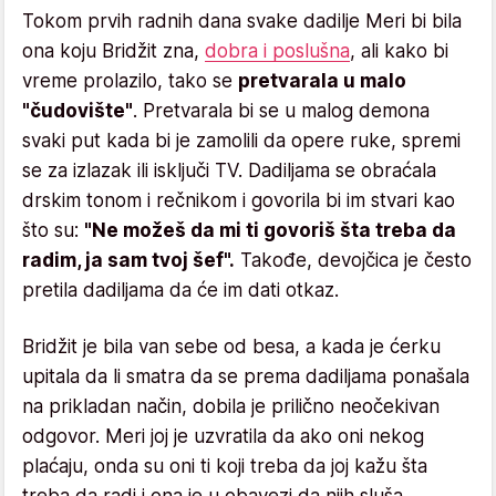
Tokom prvih radnih dana svake dadilje Meri bi bila
ona koju Bridžit zna,
dobra i poslušna
, ali kako bi
vreme prolazilo, tako se
pretvarala u malo
"čudovište"
. Pretvarala bi se u malog demona
svaki put kada bi je zamolili da opere ruke, spremi
se za izlazak ili isključi TV. Dadiljama se obraćala
drskim tonom i rečnikom i govorila bi im stvari kao
što su:
"Ne možeš da mi ti govoriš šta treba da
radim, ja sam tvoj šef".
Takođe, devojčica je često
pretila dadiljama da će im dati otkaz.
Bridžit je bila van sebe od besa, a kada je ćerku
upitala da li smatra da se prema dadiljama ponašala
na prikladan način, dobila je prilično neočekivan
odgovor. Meri joj je uzvratila da ako oni nekog
plaćaju, onda su oni ti koji treba da joj kažu šta
treba da radi i ona je u obavezi da njih sluša.