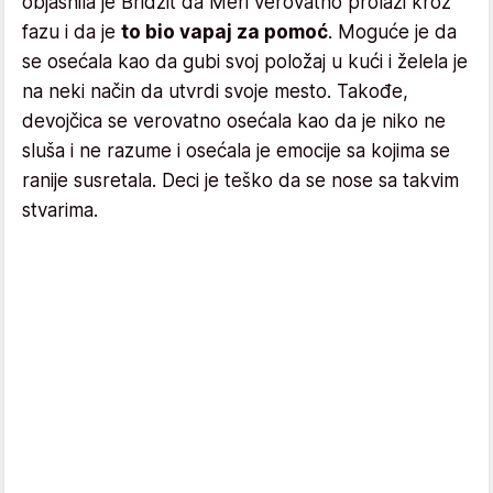
objasnila je Bridžit da Meri verovatno prolazi kroz
fazu i da je
to bio vapaj za pomoć
. Moguće je da
se osećala kao da gubi svoj položaj u kući i želela je
na neki način da utvrdi svoje mesto. Takođe,
devojčica se verovatno osećala kao da je niko ne
sluša i ne razume i osećala je emocije sa kojima se
ranije susretala. Deci je teško da se nose sa takvim
stvarima.