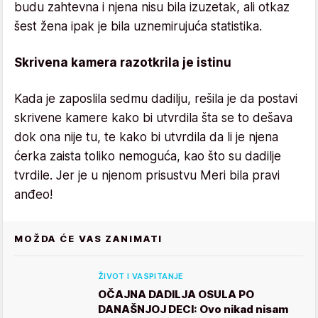
budu zahtevna i njena nisu bila izuzetak, ali otkaz
šest žena ipak je bila uznemirujuća statistika.
Skrivena kamera razotkrila je istinu
Kada je zaposlila sedmu dadilju, rešila je da postavi
skrivene kamere kako bi utvrdila šta se to dešava
dok ona nije tu, te kako bi utvrdila da li je njena
ćerka zaista toliko nemoguća, kao što su dadilje
tvrdile. Jer je u njenom prisustvu Meri bila pravi
anđeo!
MOŽDA ĆE VAS ZANIMATI
ŽIVOT I VASPITANJE
OČAJNA DADILJA OSULA PO
DANAŠNJOJ DECI: Ovo nikad nisam