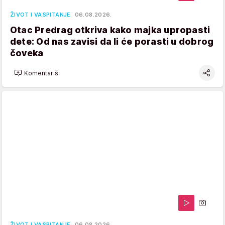
ŽIVOT I VASPITANJE
06.08.2026.
Otac Predrag otkriva kako majka upropasti
dete: Od nas zavisi da li će porasti u dobrog
čoveka
Komentariši
ŽIVOT I VASPITANJE
06.08.2026.