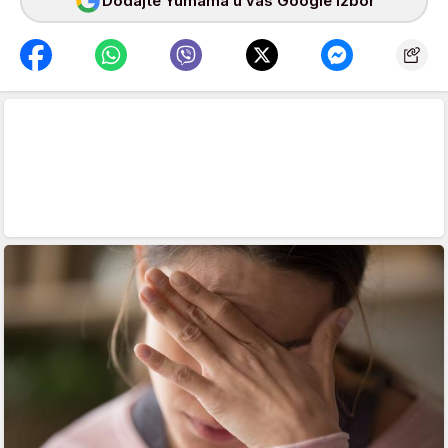
Dodajte Yumama u vaš Google izbor