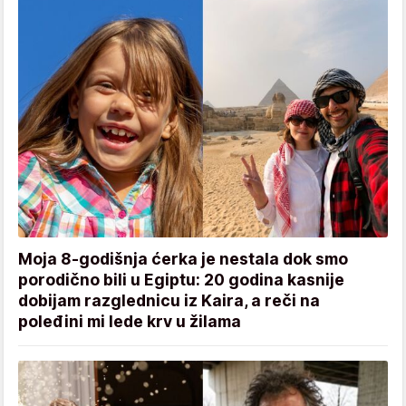
Moja 8-godišnja ćerka je nestala dok smo
porodično bili u Egiptu: 20 godina kasnije
dobijam razglednicu iz Kaira, a reči na
poleđini mi lede krv u žilama