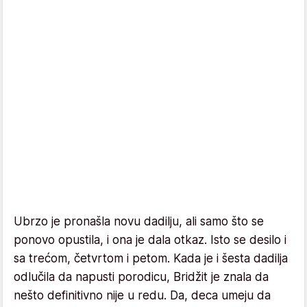
Ubrzo je pronašla novu dadilju, ali samo što se
ponovo opustila, i ona je dala otkaz. Isto se desilo i
sa trećom, četvrtom i petom. Kada je i šesta dadilja
odlučila da napusti porodicu, Bridžit je znala da
nešto definitivno nije u redu. Da, deca umeju da