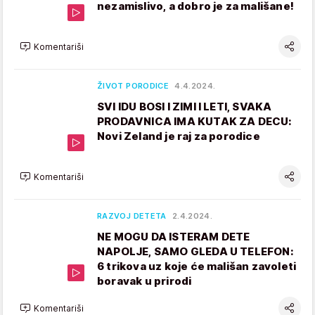
nezamislivo, a dobro je za mališane!
Komentariši
ŽIVOT PORODICE
4.4.2024.
SVI IDU BOSI I ZIMI I LETI, SVAKA
PRODAVNICA IMA KUTAK ZA DECU:
Novi Zeland je raj za porodice
Komentariši
RAZVOJ DETETA
2.4.2024.
NE MOGU DA ISTERAM DETE
NAPOLJE, SAMO GLEDA U TELEFON:
6 trikova uz koje će mališan zavoleti
boravak u prirodi
Komentariši