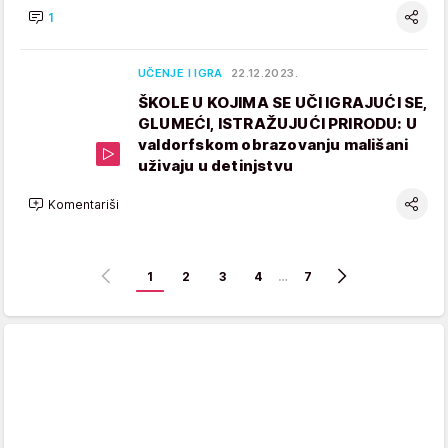
1
UČENJE I IGRA
22.12.2023.
ŠKOLE U KOJIMA SE UČI IGRAJUĆI SE,
GLUMEĆI, ISTRAŽUJUĆI PRIRODU: U
valdorfskom obrazovanju mališani
uživaju u detinjstvu
Komentariši
1
2
3
4
…
7