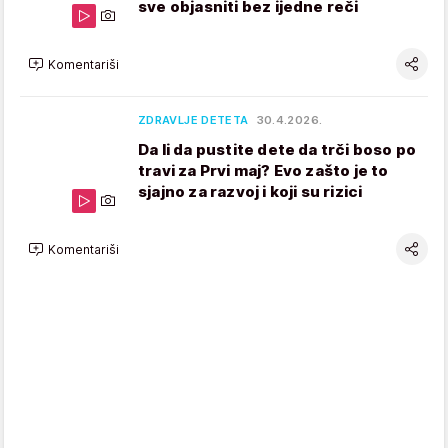
sve objasniti bez ijedne reči
Komentariši
ZDRAVLJE DETETA
30.4.2026.
Da li da pustite dete da trči boso po
travi za Prvi maj? Evo zašto je to
sjajno za razvoj i koji su rizici
Komentariši