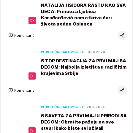
NATALIJA I ISIDORA RASTU KAO SVA
DECA: Princeza Ljubica
Karađorđević nam otkriva čari
života podno Oplenca
Komentariši
PORODIČNE AKTIVNOSTI
30.4.2024.
5 TOP DESTINACIJA ZA PRVI MAJ SA
DECOM: Najbolja izletišta u različitim
krajevima Srbije
Komentariši
PORODIČNE AKTIVNOSTI
28.4.2024.
5 SAVETA ZA PRVI MAJ U PRIRODI SA
DECOM: Obratite pažnju na ove
stvari kako biste svi uživali