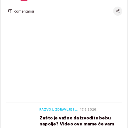
Komentariši
RAZVOJ, ZDRAVLJE I …
17.5.2026.
Zašto je važno da izvodite bebu
napolje? Video ove mame će vam