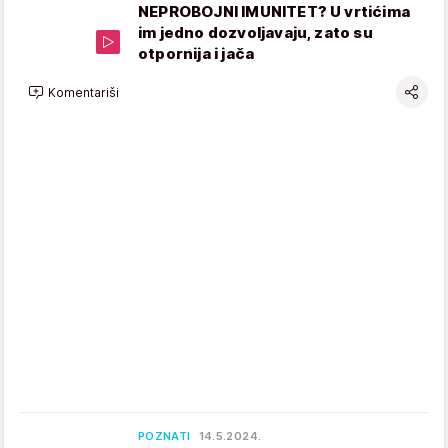
NEPROBOJNI IMUNITET? U vrtićima
im jedno dozvoljavaju, zato su
otpornija i jača
Komentariši
POZNATI
14.5.2024.