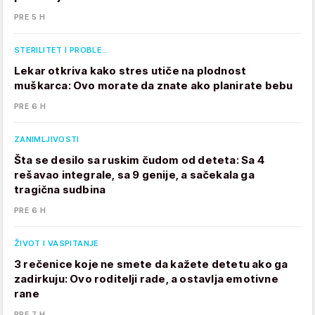
PRE 5 H
STERILITET I PROBLE…
Lekar otkriva kako stres utiče na plodnost
muškarca: Ovo morate da znate ako planirate bebu
PRE 6 H
ZANIMLJIVOSTI
Šta se desilo sa ruskim čudom od deteta: Sa 4
rešavao integrale, sa 9 genije, a sačekala ga
tragična sudbina
PRE 6 H
ŽIVOT I VASPITANJE
3 rečenice koje ne smete da kažete detetu ako ga
zadirkuju: Ovo roditelji rade, a ostavlja emotivne
rane
PRE 7 H