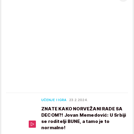
UČENJE I IGRA
23.2.2024.
ZNATE KAKO NORVEŽANI RADE SA
DECOM?! Jovan Memedović: U Srbiji
se roditelji BUNE, a tamo je to
normalno!