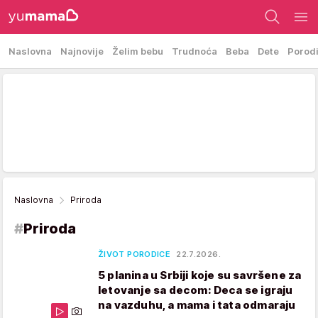
Naslovna
Najnovije
Želim bebu
Trudnoća
Beba
Dete
Porod
Naslovna
Priroda
#
Priroda
ŽIVOT PORODICE
22.7.2026.
5 planina u Srbiji koje su savršene za
letovanje sa decom: Deca se igraju
na vazduhu, a mama i tata odmaraju