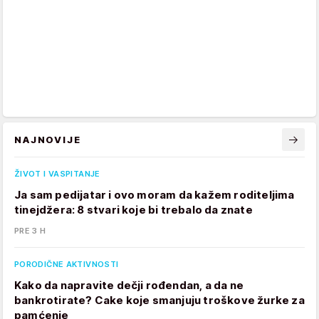
NAJNOVIJE
ŽIVOT I VASPITANJE
Ja sam pedijatar i ovo moram da kažem roditeljima
tinejdžera: 8 stvari koje bi trebalo da znate
PRE 3 H
PORODIČNE AKTIVNOSTI
Kako da napravite dečji rođendan, a da ne
bankrotirate? Cake koje smanjuju troškove žurke za
pamćenje