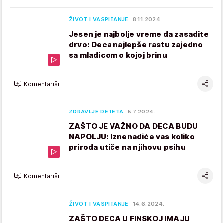
ŽIVOT I VASPITANJE
8.11.2024.
Jesen je najbolje vreme da zasadite
drvo: Deca najlepše rastu zajedno
sa mladicom o kojoj brinu
Komentariši
ZDRAVLJE DETETA
5.7.2024.
ZAŠTO JE VAŽNO DA DECA BUDU
NAPOLJU: Iznenadiće vas koliko
priroda utiče na njihovu psihu
Komentariši
ŽIVOT I VASPITANJE
14.6.2024.
ZAŠTO DECA U FINSKOJ IMAJU