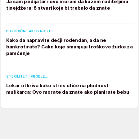
Ja sam pedijatar i ovo moram da kažem roditeljima
tinejdžera: 8 stvari koje bi trebalo da znate
PORODIČNE AKTIVNOSTI
Kako da napravite dečji rođendan, a da ne
bankrotirate? Cake koje smanjuju troškove žurke za
pamćenje
STERILITET I PROBLE…
Lekar otkriva kako stres utiče na plodnost
muškarca: Ovo morate da znate ako planirate bebu