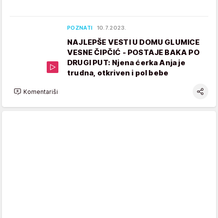
POZNATI
10.7.2023.
NAJLEPŠE VESTI U DOMU GLUMICE
VESNE ČIPČIĆ - POSTAJE BAKA PO
DRUGI PUT: Njena ćerka Anja je
trudna, otkriven i pol bebe
Komentariši