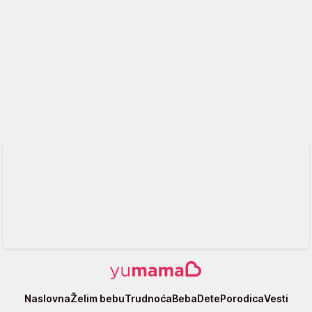
Yumama
Naslovna
Želim bebu
Trudnoća
Beba
Dete
Porodica
Vesti