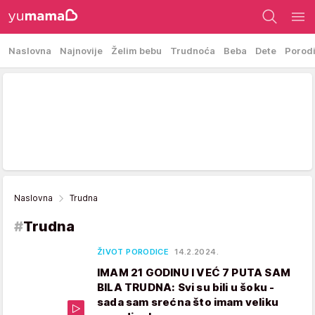
Naslovna
Najnovije
Želim bebu
Trudnoća
Beba
Dete
Porod
Naslovna
Trudna
#
Trudna
ŽIVOT PORODICE
14.2.2024.
IMAM 21 GODINU I VEĆ 7 PUTA SAM
BILA TRUDNA: Svi su bili u šoku -
sada sam srećna što imam veliku