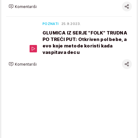
Komentariši
POZNATI
25.9.2023.
GLUMICA IZ SERJE "FOLK" TRUDNA
PO TREĆI PUT: Otkriven pol bebe, a
evo koje metode koristi kada
vaspitava decu
Komentariši