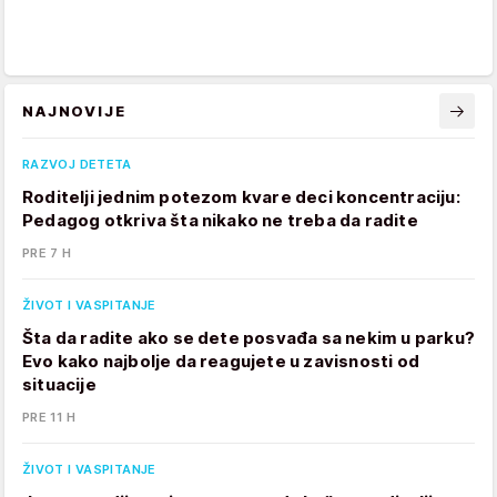
NAJNOVIJE
RAZVOJ DETETA
Roditelji jednim potezom kvare deci koncentraciju:
Pedagog otkriva šta nikako ne treba da radite
PRE 7 H
ŽIVOT I VASPITANJE
Šta da radite ako se dete posvađa sa nekim u parku?
Evo kako najbolje da reagujete u zavisnosti od
situacije
PRE 11 H
ŽIVOT I VASPITANJE