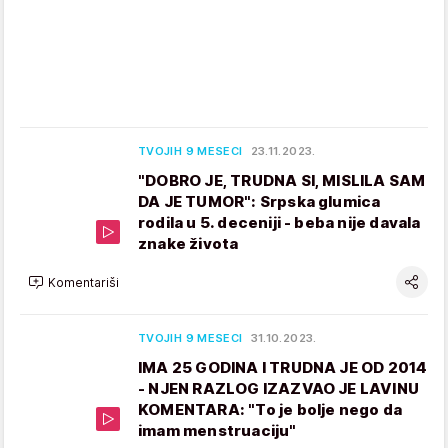
TVOJIH 9 MESECI
23.11.2023.
"DOBRO JE, TRUDNA SI, MISLILA SAM
DA JE TUMOR": Srpska glumica
rodila u 5. deceniji - beba nije davala
znake života
Komentariši
TVOJIH 9 MESECI
31.10.2023.
IMA 25 GODINA I TRUDNA JE OD 2014
- NJEN RAZLOG IZAZVAO JE LAVINU
KOMENTARA: "To je bolje nego da
imam menstruaciju"