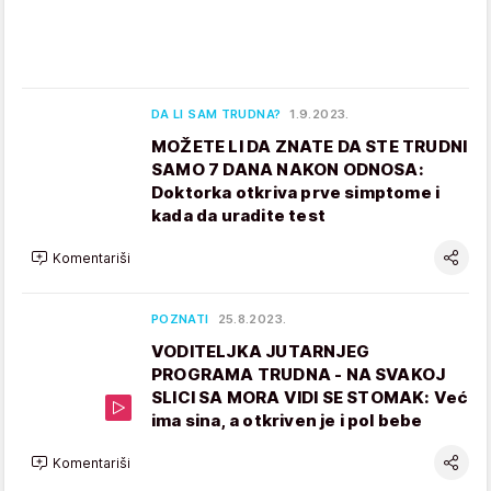
DA LI SAM TRUDNA?
1.9.2023.
MOŽETE LI DA ZNATE DA STE TRUDNI
SAMO 7 DANA NAKON ODNOSA:
Doktorka otkriva prve simptome i
kada da uradite test
Komentariši
POZNATI
25.8.2023.
VODITELJKA JUTARNJEG
PROGRAMA TRUDNA - NA SVAKOJ
SLICI SA MORA VIDI SE STOMAK: Već
ima sina, a otkriven je i pol bebe
Komentariši