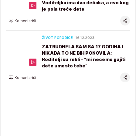
Voditeljka ima dva dečaka, a evo kog
je pola treće dete
Komentariši
ŽIVOT PORODICE
16.12.2023.
ZATRUDNELA SAM SA 17 GODINA I
NIKADA TO NE BIH PONOVILA:
Roditelji su rekli - "mi nećemo gajiti
dete umesto tebe"
Komentariši