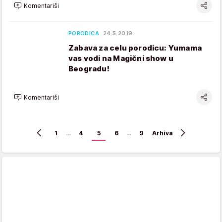
Komentariši
PORODICA
24.5.2019.
Zabava za celu porodicu: Yumama
vas vodi na Magični show u
Beogradu!
Komentariši
1
…
4
5
6
…
9
Arhiva