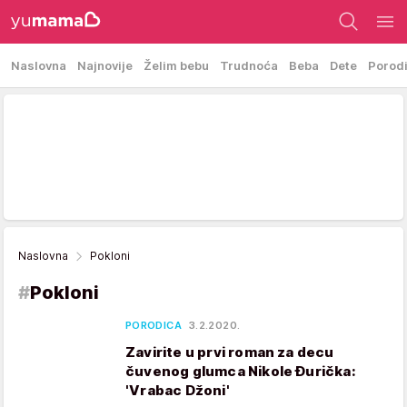
Naslovna
Najnovije
Želim bebu
Trudnoća
Beba
Dete
Porod
Naslovna
Pokloni
#
Pokloni
PORODICA
3.2.2020.
Zavirite u prvi roman za decu
čuvenog glumca Nikole Đurička:
'Vrabac Džoni'