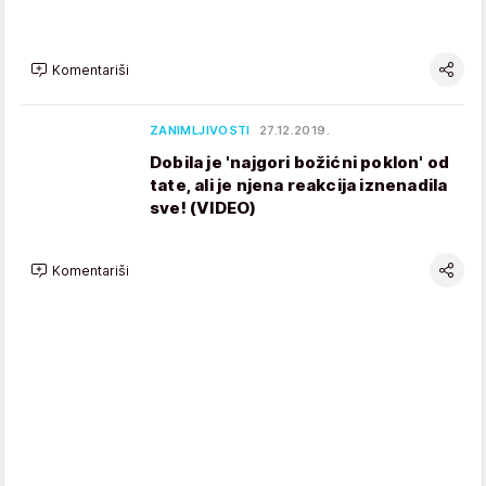
Komentariši
ZANIMLJIVOSTI
27.12.2019.
Dobila je 'najgori božićni poklon' od
tate, ali je njena reakcija iznenadila
sve! (VIDEO)
Komentariši