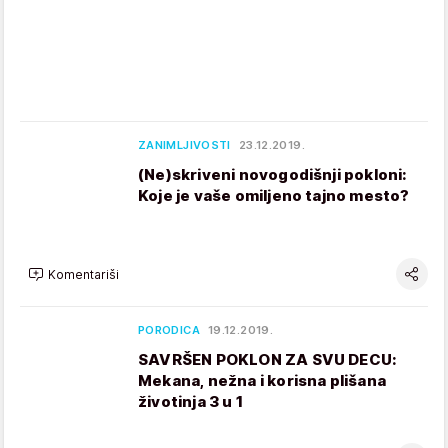
ZANIMLJIVOSTI
23.12.2019.
(Ne)skriveni novogodišnji pokloni:
Koje je vaše omiljeno tajno mesto?
Komentariši
PORODICA
19.12.2019.
SAVRŠEN POKLON ZA SVU DECU:
Mekana, nežna i korisna plišana
životinja 3 u 1