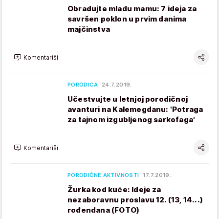
Obradujte mladu mamu: 7 ideja za
savršen poklon u prvim danima
majčinstva
Komentariši
PORODICA
24.7.2019.
Učestvujte u letnjoj porodičnoj
avanturi na Kalemegdanu: 'Potraga
za tajnom izgubljenog sarkofaga'
Komentariši
PORODIČNE AKTIVNOSTI
17.7.2019.
Žurka kod kuće: Ideje za
nezaboravnu proslavu 12. (13, 14...)
rođendana (FOTO)