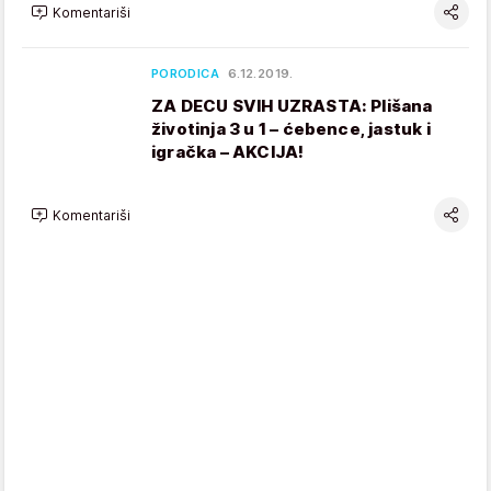
Komentariši
PORODICA
6.12.2019.
ZA DECU SVIH UZRASTA: Plišana
životinja 3 u 1 – ćebence, jastuk i
igračka – AKCIJA!
Komentariši