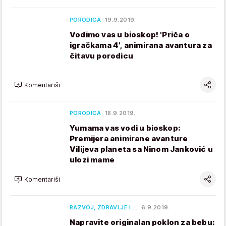
PORODICA
19.9.2019.
Vodimo vas u bioskop! 'Priča o
igračkama 4', animirana avantura za
čitavu porodicu
Komentariši
PORODICA
18.9.2019.
Yumama vas vodi u bioskop:
Premijera animirane avanture
Vilijeva planeta sa Ninom Janković u
ulozi mame
Komentariši
RAZVOJ, ZDRAVLJE I …
6.9.2019.
Napravite originalan poklon za bebu: