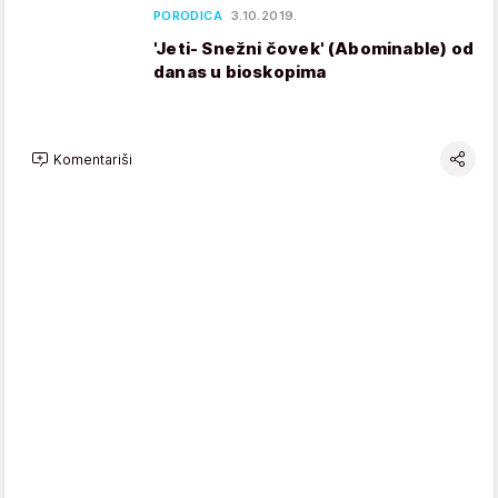
PORODICA
3.10.2019.
'Jeti- Snežni čovek' (Abominable) od
danas u bioskopima
Komentariši