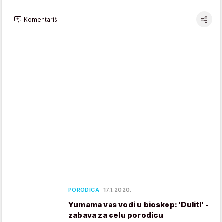
Komentariši
PORODICA
17.1.2020.
Yumama vas vodi u bioskop: 'Dulitl' -
zabava za celu porodicu