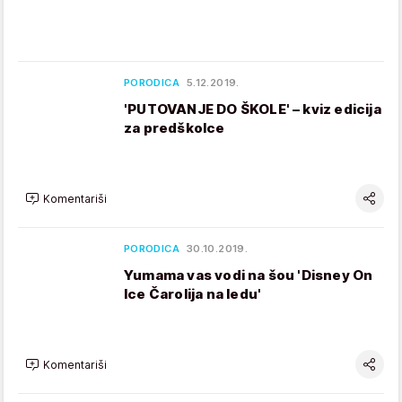
PORODICA
5.12.2019.
'PUTOVANJE DO ŠKOLE' – kviz edicija
za predškolce
Komentariši
PORODICA
30.10.2019.
Yumama vas vodi na šou 'Disney On
Ice Čarolija na ledu'
Komentariši