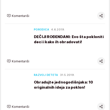
Komentariši
PORODICA
4.6.2019.
DEČIJI ROĐENDANI: Evo šta pokloniti
deci i kako ih obradovati!
Komentariši
RAZVOJ DETETA
31.5.2019.
Obradujte jednogodišnjaka: 10
originalnih ideja za poklon!
Komentariši