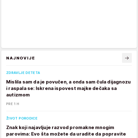
NAJNOVIJE
ZDRAVLJE DETETA
Mislila sam da je povučen, a onda sam čula dijagnozu
i raspala se: Iskrena ispovest majke dečaka sa
autizmom
PRE 1 H
ŽIVOT PORODICE
Znak koji najavljuje razvod promakne mnogim
parovima: Evo šta možete da uradite da popravite