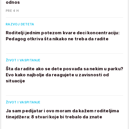
odnos
PRE 4 H
RAZVOJ DETETA
Roditelji jednim potezom kvare deci koncentraciju:
Pedagog otkriva šta nikako ne treba da radite
ŽIVOT I VASPITANJE
Šta da radite ako se dete posvađa sa nekim u parku?
Evo kako najbolje da reagujete u zavisnosti od
situacije
ŽIVOT I VASPITANJE
Ja sam pedijatar i ovo moram da kažem roditeljima
tinejdžera: 8 stvari koje bi trebalo da znate