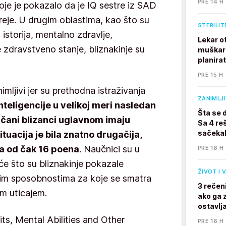
PRE 14 H
oje je pokazalo da je IQ sestre iz SAD
oreje. U drugim oblastima, kao što su
STERILIT
istorija, mentalno zdravlje,
Lekar o
 zdravstveno stanje, bliznakinje su
muškarc
planira
PRE 15 H
mljivi jer su prethodna istraživanja
ZANIMLJ
inteligencije u velikoj meri nasledan
Šta se 
jčani blizanci uglavnom imaju
Sa 4 reš
sačekal
ituacija je bila znatno drugačija,
ka od čak 16 poena
. Naučnici su u
PRE 16 H
će što su bliznakinje pokazale
ŽIVOT I 
nim sposobnostima za koje se smatra
3 rečen
m uticajem.
ako ga z
ostavlj
its, Mental Abilities and Other
PRE 16 H