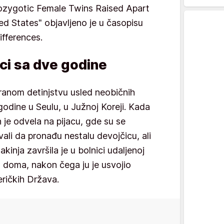
nozygotic Female Twins Raised Apart
ed States" objavljeno je u časopisu
ifferences.
aci sa dve godine
 ranom detinjstvu usled neobičnih
godine u Seulu, u Južnoj Koreji. Kada
 je odvela na pijacu, gde su se
vali da pronađu nestalu devojčicu, ali
kinja završila je u bolnici udaljenoj
 doma, nakon čega ju je usvojio
eričkih Država.