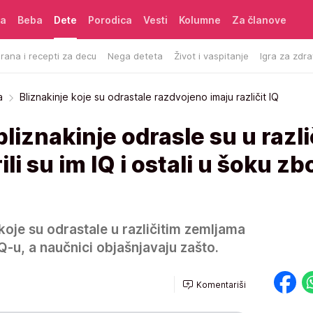
ća
Beba
Dete
Porodica
Vesti
Kolumne
Za članove
rana i recepti za decu
Nega deteta
Život i vaspitanje
Igra za zdra
a
Bliznakinje koje su odrastale razdvojeno imaju različit IQ
liznakinje odrasle su u razli
i su im IQ i ostali u šoku zb
koje su odrastale u različitim zemljama
IQ-u, a naučnici objašnjavaju zašto.
Komentariši