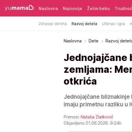
Naslovna
Najnovije
Želim bebu
Trudno
Zdravlje deteta
Razvoj deteta
Učenje i igra
H
Naslovna
Dete
Razvoj detet
Jednojajčane b
zemljama: Meril
otkrića
Jednojajčane bliznakinje 
imaju primetnu razliku u 
Prenosi:
Nataša Zlatković
Objavljeno 01.06.2026. 9:24h