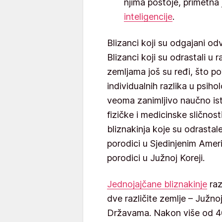
njima postoje, primetna j
inteligencije
.
Blizanci koji su odgajani o
Blizanci koji su odrastali u r
zemljama još su ređi, što po
individualnih razlika u psih
veoma zanimljivo naučno istr
fizičke i medicinske sličnost
bliznakinja koje su odrastal
porodici u Sjedinjenim Amer
porodici u Južnoj Koreji.
Jednojajčane bliznakinje
raz
dve različite zemlje – Južno
Državama. Nakon više od 40