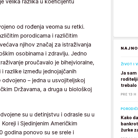
e velika razlika u koeficijentu
dvojeno od rođenja veoma su retki.
azličitim porodicama i različitim
većava njihov značaj za istraživanja
NAJNO
ološkim osobinama i zdravlju. Jedno
aživanje proučavalo je bihejvioralne,
ŽIVOT I 
i i razlike između jednojajčanih
Ja sam 
roditelj
e odvojeno – jedna u usvojiteljskoj
trebalo
ičkim Državama, a druga u biološkoj
PRE 13 H
PORODIČ
dvojene su u detinjstvu i odrasle su u
Kako da
j Koreji i Sjedinjenim Američkim
bankrot
žurke z
 godina ponovo su se srele i