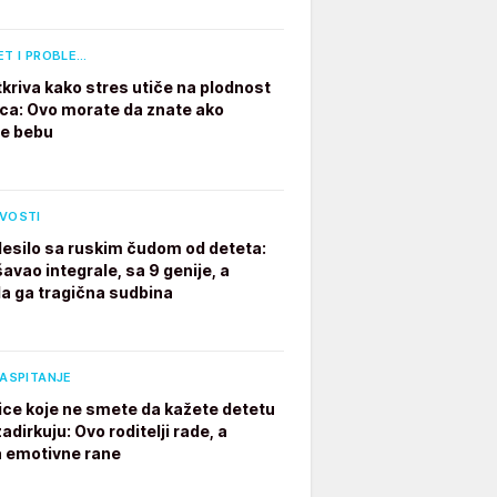
ET I PROBLE…
tkriva kako stres utiče na plodnost
a: Ovo morate da znate ako
te bebu
IVOSTI
desilo sa ruskim čudom od deteta:
avao integrale, sa 9 genije, a
a ga tragična sudbina
VASPITANJE
ice koje ne smete da kažete detetu
adirkuju: Ovo roditelji rade, a
a emotivne rane