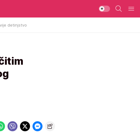
vije detinjstvo
čitim
og