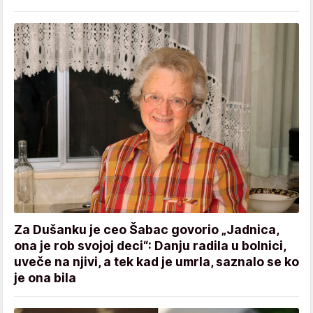
Za Dušanku je ceo Šabac govorio „Jadnica,
ona je rob svojoj deci“: Danju radila u bolnici,
uveče na njivi, a tek kad je umrla, saznalo se ko
je ona bila