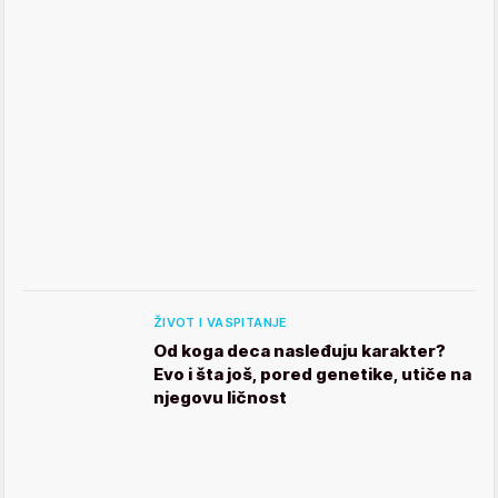
ŽIVOT I VASPITANJE
Od koga deca nasleđuju karakter?
Evo i šta još, pored genetike, utiče na
njegovu ličnost