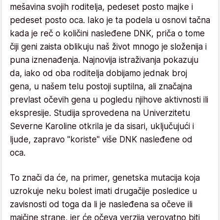
mešavina svojih roditelja, pedeset posto majke i
pedeset posto oca. Iako je ta podela u osnovi tačna
kada je reč o količini nasleđene DNK, priča o tome
čiji geni zaista oblikuju naš život mnogo je složenija i
puna iznenađenja. Najnovija istraživanja pokazuju
da, iako od oba roditelja dobijamo jednak broj
gena, u našem telu postoji suptilna, ali značajna
prevlast očevih gena u pogledu njihove aktivnosti ili
ekspresije. Studija sprovedena na Univerzitetu
Severne Karoline otkrila je da sisari, uključujući i
ljude, zapravo "koriste" više DNK nasleđene od
oca.
To znači da će, na primer, genetska mutacija koja
uzrokuje neku bolest imati drugačije posledice u
zavisnosti od toga da li je nasleđena sa očeve ili
majčine strane, jer će očeva verzija verovatno biti