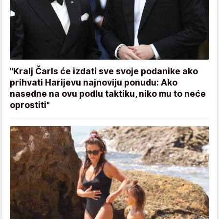
"Kralj Čarls će izdati sve svoje podanike ako
prihvati Harijevu najnoviju ponudu: Ako
nasedne na ovu podlu taktiku, niko mu to neće
oprostiti"