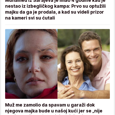
Muhamed iz Sarajeva je imao 4 godine kad je
nestao iz izbegličkog kampa: Prvo su optužili
majku da ga je prodala, a kad su videli prizor
na kameri svi su ćutali
Muž me zamolio da spavam u garaži dok
njegova majka bude u našoj kući jer se „nije