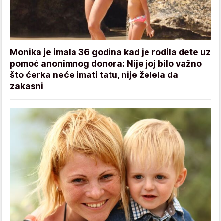
Monika je imala 36 godina kad je rodila dete uz
pomoć anonimnog donora: Nije joj bilo važno
što ćerka neće imati tatu, nije želela da
zakasni