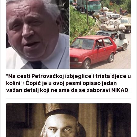
"Na cesti Petrovačkoj izbjeglice i trista djece u
kolini": Ćopić je u ovoj pesmi opisao jedan
važan detalj koji ne sme da se zaboravi NIKAD