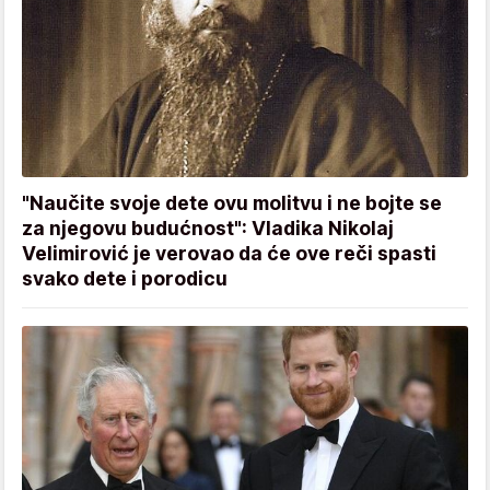
"Naučite svoje dete ovu molitvu i ne bojte se
za njegovu budućnost": Vladika Nikolaj
Velimirović je verovao da će ove reči spasti
svako dete i porodicu