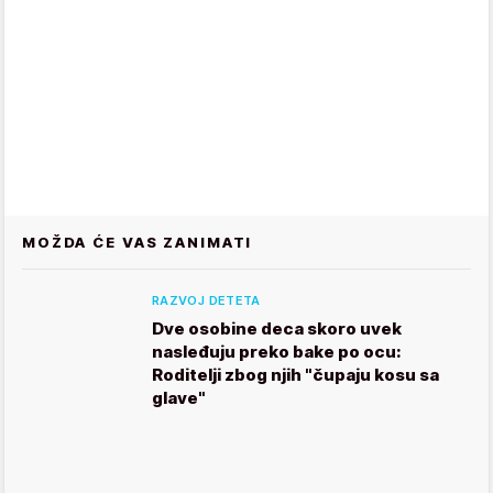
MOŽDA ĆE VAS ZANIMATI
RAZVOJ DETETA
Dve osobine deca skoro uvek
nasleđuju preko bake po ocu:
Roditelji zbog njih "čupaju kosu sa
glave"