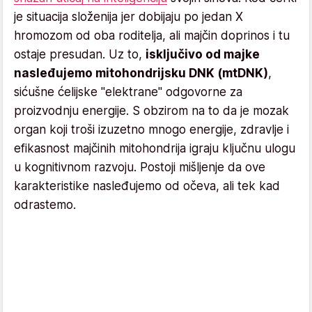
je situacija složenija jer dobijaju po jedan X
hromozom od oba roditelja, ali majčin doprinos i tu
ostaje presudan. Uz to,
isključivo od majke
nasleđujemo mitohondrijsku DNK (mtDNK)
,
sićušne ćelijske "elektrane" odgovorne za
proizvodnju energije. S obzirom na to da je mozak
organ koji troši izuzetno mnogo energije, zdravlje i
efikasnost majčinih mitohondrija igraju ključnu ulogu
u kognitivnom razvoju. Postoji mišljenje da ove
karakteristike nasleđujemo od očeva, ali tek kad
odrastemo.