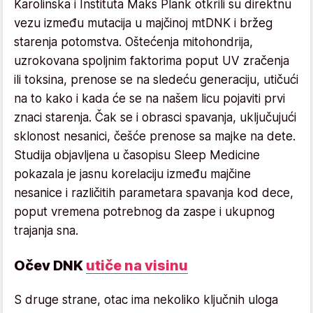
Karolinska i Instituta Maks Plank otkrili su direktnu
vezu između mutacija u majčinoj mtDNK i bržeg
starenja potomstva. Oštećenja mitohondrija,
uzrokovana spoljnim faktorima poput UV zračenja
ili toksina, prenose se na sledeću generaciju, utičući
na to kako i kada će se na našem licu pojaviti prvi
znaci starenja. Čak se i obrasci spavanja, uključujući
sklonost nesanici, češće prenose sa majke na dete.
Studija objavljena u časopisu Sleep Medicine
pokazala je jasnu korelaciju između majčine
nesanice i različitih parametara spavanja kod dece,
poput vremena potrebnog da zaspe i ukupnog
trajanja sna.
Očev DNK
utiče na visinu
S druge strane, otac ima nekoliko ključnih uloga