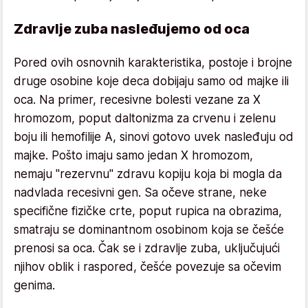
Zdravlje zuba nasleđujemo od oca
Pored ovih osnovnih karakteristika, postoje i brojne
druge osobine koje deca dobijaju samo od majke ili
oca. Na primer, recesivne bolesti vezane za X
hromozom, poput daltonizma za crvenu i zelenu
boju ili hemofilije A, sinovi gotovo uvek nasleđuju od
majke. Pošto imaju samo jedan X hromozom,
nemaju "rezervnu" zdravu kopiju koja bi mogla da
nadvlada recesivni gen. Sa očeve strane, neke
specifične fizičke crte, poput rupica na obrazima,
smatraju se dominantnom osobinom koja se češće
prenosi sa oca. Čak se i zdravlje zuba, uključujući
njihov oblik i raspored, češće povezuje sa očevim
genima.