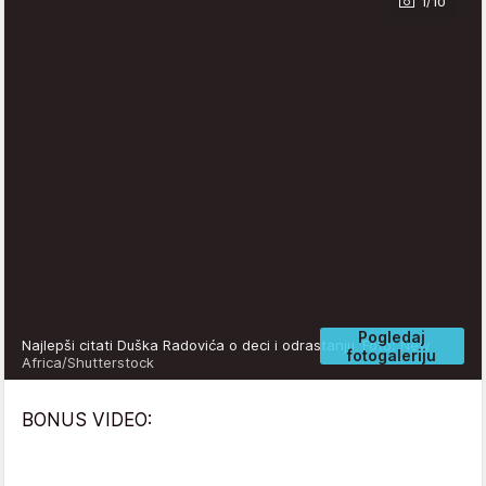
1/10
Pogledaj
Najlepši citati Duška Radovića o deci i odrastanju
Foto: New
fotogaleriju
Africa/Shutterstock
BONUS VIDEO: