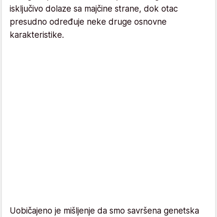
isključivo dolaze sa majčine strane, dok otac
presudno određuje neke druge osnovne
karakteristike.
Uobičajeno je mišljenje da smo savršena genetska