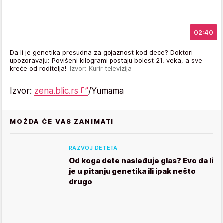
02:40
Da li je genetika presudna za gojaznost kod dece? Doktori
upozoravaju: Povišeni kilogrami postaju bolest 21. veka, a sve
kreće od roditelja!
Izvor: Kurir televizija
Izvor:
zena.blic.rs
/Yumama
MOŽDA ĆE VAS ZANIMATI
RAZVOJ DETETA
Od koga dete nasleđuje glas? Evo da li
je u pitanju genetika ili ipak nešto
drugo