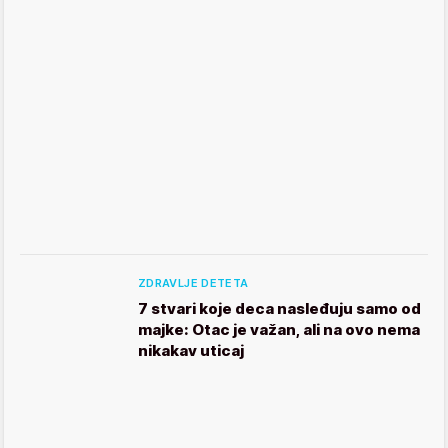
ZDRAVLJE DETETA
7 stvari koje deca nasleđuju samo od
majke: Otac je važan, ali na ovo nema
nikakav uticaj