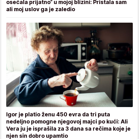
osećala prijatno“ u mojoj blizini: Pristala sam
ali moj uslov ga je zaledio
Igor je platio ženu 450 evra da tri puta
nedeljno pomogne njegovoj majci po kući: Ali
Vera ju je isprašila za 3 dana sa rečima koje je
njen sin dobro upamtio