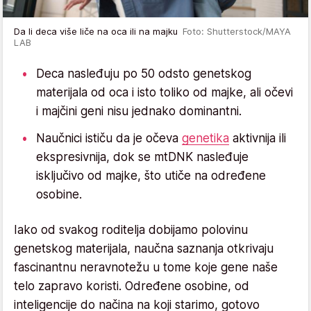
Da li deca više liče na oca ili na majku
Foto: Shutterstock/MAYA
LAB
Deca nasleđuju po 50 odsto genetskog
materijala od oca i isto toliko od majke, ali očevi
i majčini geni nisu jednako dominantni.
Naučnici ističu da je očeva
genetika
aktivnija ili
ekspresivnija, dok se mtDNK nasleđuje
isključivo od majke, što utiče na određene
osobine.
Iako od svakog roditelja dobijamo polovinu
genetskog materijala, naučna saznanja otkrivaju
fascinantnu neravnotežu u tome koje gene naše
telo zapravo koristi. Određene osobine, od
inteligencije do načina na koji starimo, gotovo