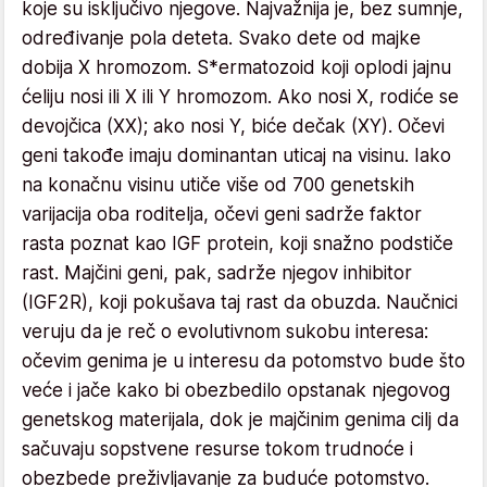
koje su isključivo njegove. Najvažnija je, bez sumnje,
određivanje pola deteta. Svako dete od majke
dobija X hromozom. S*ermatozoid koji oplodi jajnu
ćeliju nosi ili X ili Y hromozom. Ako nosi X, rodiće se
devojčica (XX); ako nosi Y, biće dečak (XY). Očevi
geni takođe imaju dominantan uticaj na visinu. Iako
na konačnu visinu utiče više od 700 genetskih
varijacija oba roditelja, očevi geni sadrže faktor
rasta poznat kao IGF protein, koji snažno podstiče
rast. Majčini geni, pak, sadrže njegov inhibitor
(IGF2R), koji pokušava taj rast da obuzda. Naučnici
veruju da je reč o evolutivnom sukobu interesa:
očevim genima je u interesu da potomstvo bude što
veće i jače kako bi obezbedilo opstanak njegovog
genetskog materijala, dok je majčinim genima cilj da
sačuvaju sopstvene resurse tokom trudnoće i
obezbede preživljavanje za buduće potomstvo.