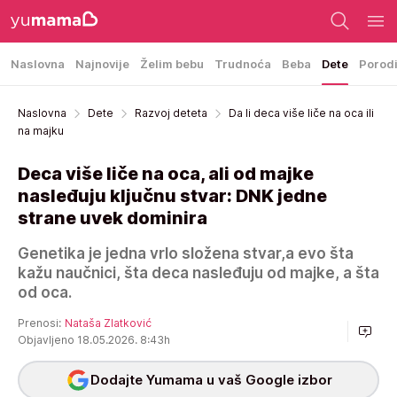
Naslovna
Najnovije
Želim bebu
Trudnoća
Beba
Dete
Porod
Naslovna
Dete
Razvoj deteta
Da li deca više liče na oca ili
na majku
Deca više liče na oca, ali od majke
nasleđuju ključnu stvar: DNK jedne
strane uvek dominira
Genetika je jedna vrlo složena stvar,a evo šta
kažu naučnici, šta deca nasleđuju od majke, a šta
od oca.
Prenosi:
Nataša Zlatković
Objavljeno 18.05.2026. 8:43h
Dodajte Yumama u vaš Google izbor