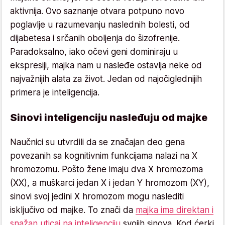
aktivnija. Ovo saznanje otvara potpuno novo
poglavlje u razumevanju naslednih bolesti, od
dijabetesa i srčanih oboljenja do šizofrenije.
Paradoksalno, iako očevi geni dominiraju u
ekspresiji, majka nam u nasleđe ostavlja neke od
najvažnijih alata za život. Jedan od najočiglednijih
primera je inteligencija.
Sinovi inteligenciju nasleđuju od majke
Naučnici su utvrdili da se značajan deo gena
povezanih sa kognitivnim funkcijama nalazi na X
hromozomu. Pošto žene imaju dva X hromozoma
(XX), a muškarci jedan X i jedan Y hromozom (XY),
sinovi svoj jedini X hromozom mogu naslediti
isključivo od majke. To znači da
majka ima direktan i
snažan uticaj na inteligenciju
svojih sinova. Kod ćerki