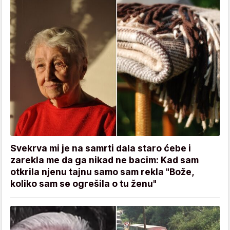
Svekrva mi je na samrti dala staro ćebe i
zarekla me da ga nikad ne bacim: Kad sam
otkrila njenu tajnu samo sam rekla "Bože,
koliko sam se ogrešila o tu ženu"