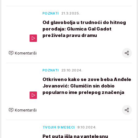
POZNATI
21.3.2025.
Od glavobolja u trudnoći do hitnog
porođaja: Glumica Gal Gadot
preživela pravu dramu
Komentariši
POZNATI
23.10.2024.
Otkriveno kako se zove beba Anđele
Jovanović: Glumičin sin dobio
popularno ime prelepog značenja
Komentariši
TVOJIH 9 MESECI
9.10.2024.
Pet puta išla na vantelesnu