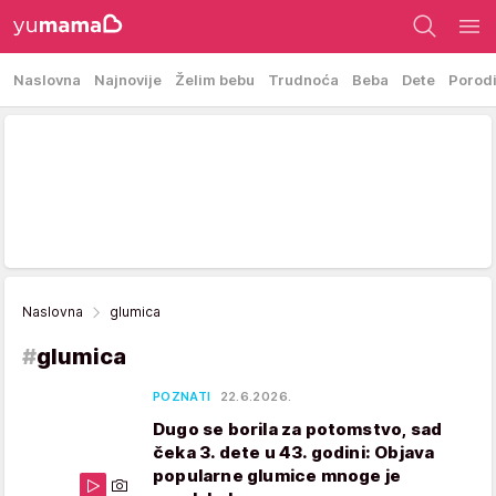
Naslovna
Najnovije
Želim bebu
Trudnoća
Beba
Dete
Porod
Naslovna
glumica
#
glumica
POZNATI
22.6.2026.
Dugo se borila za potomstvo, sad
čeka 3. dete u 43. godini: Objava
popularne glumice mnoge je