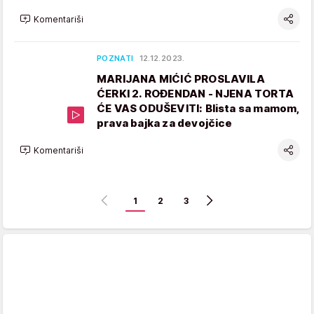
Komentariši
POZNATI
12.12.2023.
MARIJANA MIĆIĆ PROSLAVILA
ĆERKI 2. ROĐENDAN - NJENA TORTA
ĆE VAS ODUŠEVITI: Blista sa mamom,
prava bajka za devojčice
Komentariši
1
2
3