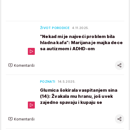
ŽIVOT PORODICE
4.11.2025.
"Nekad mi je najveći problem bila
hladna kafa": Marijana je majka dece
sa autizmom i ADHD-om
Komentariši
POZNATI
14.5.2025.
Glumica šokirala vaspitanjem sina
(14): Žvakala mu hranu, još uvek
zajedno spavaju i kupaju se
Komentariši