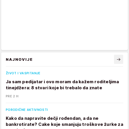
NAJNOVIJE
ŽIVOT I VASPITANJE
Ja sam pedijatar i ovo moram da kažem roditeljima
tinejdžera: 8 stvari koje bi trebalo da znate
PRE 2 H
PORODIČNE AKTIVNOSTI
Kako da napravite dečji rođendan, a da ne
bankrotirate? Cake koje smanjuju troškove žurke za