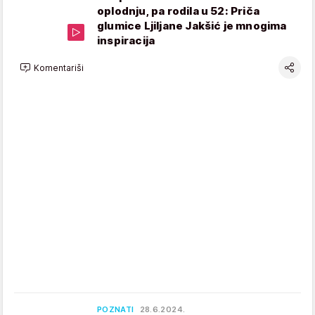
oplodnju, pa rodila u 52: Priča
glumice Ljiljane Jakšić je mnogima
inspiracija
Komentariši
POZNATI
28.6.2024.