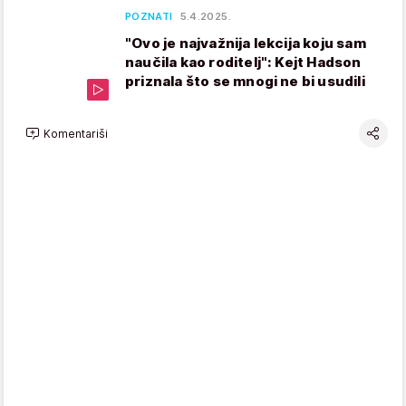
POZNATI
5.4.2025.
"Ovo je najvažnija lekcija koju sam
naučila kao roditelj": Kejt Hadson
priznala što se mnogi ne bi usudili
Komentariši