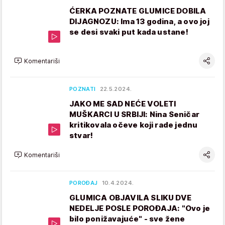
ĆERKA POZNATE GLUMICE DOBILA
DIJAGNOZU: Ima 13 godina, a ovo joj
se desi svaki put kada ustane!
Komentariši
POZNATI
22.5.2024.
JAKO ME SAD NEĆE VOLETI
MUŠKARCI U SRBIJI: Nina Seničar
kritikovala očeve koji rade jednu
stvar!
Komentariši
POROĐAJ
10.4.2024.
GLUMICA OBJAVILA SLIKU DVE
NEDELJE POSLE POROĐAJA: "Ovo je
bilo ponižavajuće" - sve žene