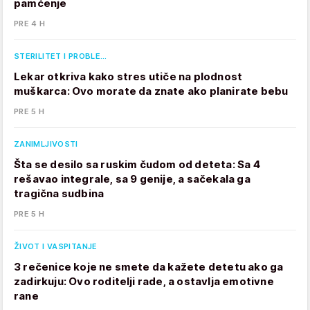
pamćenje
PRE 4 H
STERILITET I PROBLE…
Lekar otkriva kako stres utiče na plodnost
muškarca: Ovo morate da znate ako planirate bebu
PRE 5 H
ZANIMLJIVOSTI
Šta se desilo sa ruskim čudom od deteta: Sa 4
rešavao integrale, sa 9 genije, a sačekala ga
tragična sudbina
PRE 5 H
ŽIVOT I VASPITANJE
3 rečenice koje ne smete da kažete detetu ako ga
zadirkuju: Ovo roditelji rade, a ostavlja emotivne
rane