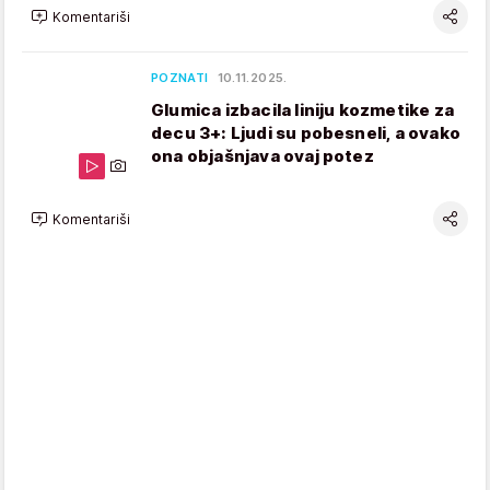
Komentariši
POZNATI
10.11.2025.
Glumica izbacila liniju kozmetike za
decu 3+: Ljudi su pobesneli, a ovako
ona objašnjava ovaj potez
Komentariši