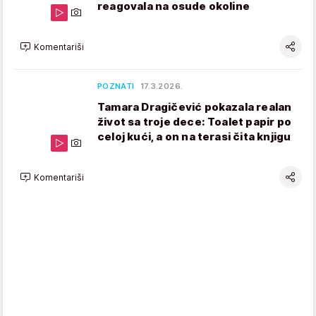
reagovala na osude okoline
Komentariši
POZNATI
17.3.2026.
Tamara Dragičević pokazala realan
život sa troje dece: Toalet papir po
celoj kući, a on na terasi čita knjigu
Komentariši