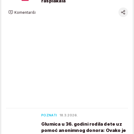
rasplakala
Komentariši
POZNATI
18.3.2026.
Glumica u 36. godini rodila dete uz
pomoć anonimnog donora: Ovako je