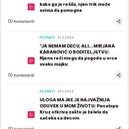
kako ga je rešila, njen trik može
svima da pomogne
Komentariši
POZNATI
21.2.2024.
"JA NEMAM DECU, ALI... MIRJANA
KARANOVIĆ O RODITELJSTVU:
Njene reči mogu da pogode u srce
svaku majku
Komentariši
POZNATI
23.1.2024.
ULOGA MAJKE JE NAJVAŽNIJA
ODUVEK U MOM ŽIVOTU: Penelope
Kruz otkriva zašto je želela da
sačeka sa decom