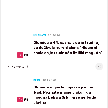
POZNATI
1.2.2026.
Glumica u 44. saznala da je trudna,
pa doživela nervni slom: "Nisam ni
znala da je trudnoća fizički moguća"
Komentariši
BEBE
16.1.2026.
Glumice objavile najvažniji video
ikad: Poznate mame u akciji da
nijedna beba u Srbiji više ne bude
gladna