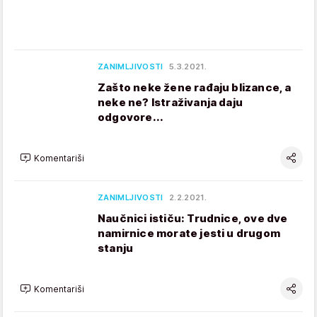
ZANIMLJIVOSTI
5.3.2021.
Zašto neke žene rađaju blizance, a
neke ne? Istraživanja daju
odgovore...
Komentariši
ZANIMLJIVOSTI
2.2.2021.
Naučnici ističu: Trudnice, ove dve
namirnice morate jesti u drugom
stanju
Komentariši