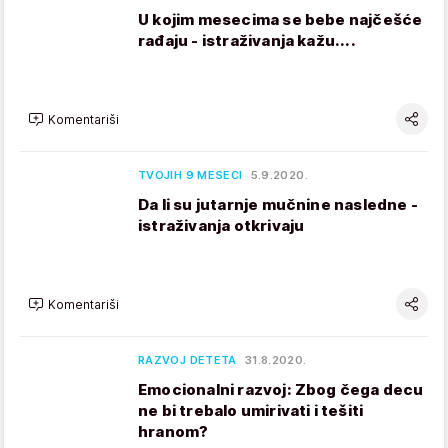
U kojim mesecima se bebe najčešće
rađaju - istraživanja kažu....
Komentariši
TVOJIH 9 MESECI
5.9.2020.
Da li su jutarnje mučnine nasledne -
istraživanja otkrivaju
Komentariši
RAZVOJ DETETA
31.8.2020.
Emocionalni razvoj: Zbog čega decu
ne bi trebalo umirivati i tešiti
hranom?