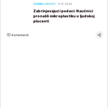
ZANIMLJIVOSTI
11.12.2020.
Zabrinjavajući podaci: Naučnici
pronašli mikroplastiku u ljudskoj
placenti
Komentariši