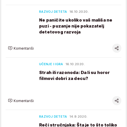
RAZVOJ DETETA
16.10.2020.
Ne paničite ukoliko vaš mališa ne
puzi - puzanje nije pokazatelj
detetovog razvoja
Komentariši
UČENJE I IGRA
16.10.2020.
Strah ili razonoda: Da li su horor
filmovi dobri za decu?
Komentariši
RAZVOJ DETETA
14.9.2020.
Reči stručnjaka: Šta je to što toliko