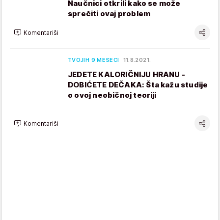
Naučnici otkrili kako se može
sprečiti ovaj problem
Komentariši
TVOJIH 9 MESECI
11.8.2021.
JEDETE KALORIČNIJU HRANU -
DOBIĆETE DEČAKA: Šta kažu studije
o ovoj neobičnoj teoriji
Komentariši