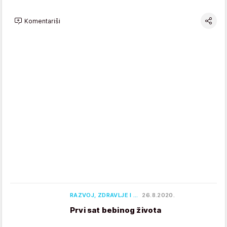
Komentariši
RAZVOJ, ZDRAVLJE I …
26.8.2020.
Prvi sat bebinog života