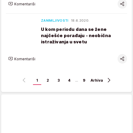
Komentariši
ZANIMLJIVOSTI
18.6.2020.
U kom periodu dana se žene
najčešće porađaju - neobična
istraživanja u svetu
Komentariši
1
2
3
4
…
9
Arhiva