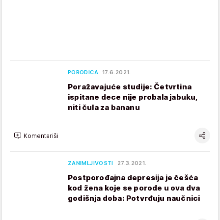
PORODICA
17.6.2021.
Poražavajuće studije: Četvrtina
ispitane dece nije probala jabuku,
niti čula za bananu
Komentariši
ZANIMLJIVOSTI
27.3.2021.
Postporođajna depresija je češća
kod žena koje se porode u ova dva
godišnja doba: Potvrđuju naučnici