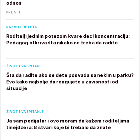
odnos
PRE 5 H
RAZVOJ DETETA
Roditelji jednim potezom kvare deci koncentraciju:
Pedagog otkriva šta nikako ne treba da radite
ŽIVOT I VASPITANJE
Šta da radite ako se dete posvađa sa nekim u parku?
Evo kako najbolje da reagujete u zavisnosti od
situacije
ŽIVOT I VASPITANJE
Ja sam pedijatar i ovo moram da kažem roditeljima
tinejdžera: 8 stvari koje bi trebalo da znate