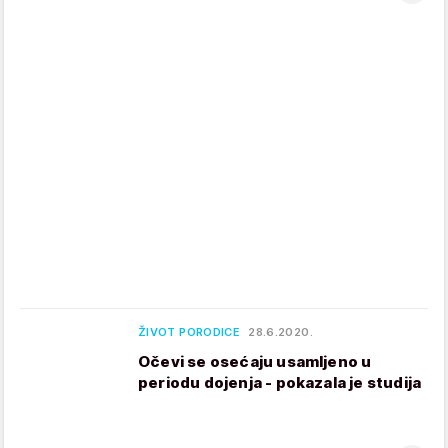
ŽIVOT PORODICE
28.6.2020.
Očevi se osećaju usamljeno u
periodu dojenja - pokazala je studija