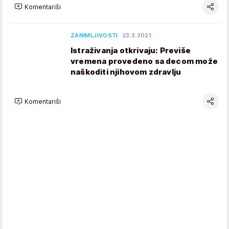
Komentariši
ZANIMLJIVOSTI
23.3.2021.
Istraživanja otkrivaju: Previše
vremena provedeno sa decom može
naškoditi njihovom zdravlju
Komentariši