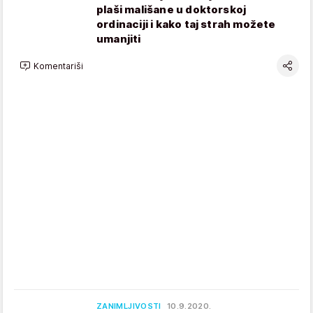
plaši mališane u doktorskoj
ordinaciji i kako taj strah možete
umanjiti
Komentariši
ZANIMLJIVOSTI
10.9.2020.