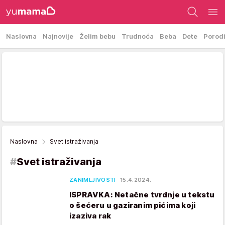
Naslovna
Najnovije
Želim bebu
Trudnoća
Beba
Dete
Porod
Naslovna
Svet istraživanja
#
Svet istraživanja
ZANIMLJIVOSTI
15.4.2024.
ISPRAVKA: Netačne tvrdnje u tekstu
o šećeru u gaziranim pićima koji
izaziva rak