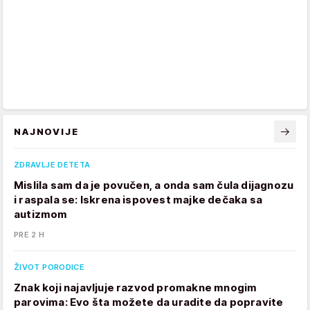
NAJNOVIJE
ZDRAVLJE DETETA
Mislila sam da je povučen, a onda sam čula dijagnozu
i raspala se: Iskrena ispovest majke dečaka sa
autizmom
PRE 2 H
ŽIVOT PORODICE
Znak koji najavljuje razvod promakne mnogim
parovima: Evo šta možete da uradite da popravite