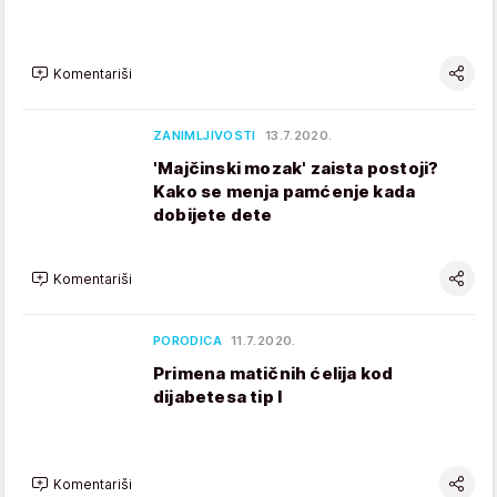
Komentariši
ZANIMLJIVOSTI
13.7.2020.
'Majčinski mozak' zaista postoji?
Kako se menja pamćenje kada
dobijete dete
Komentariši
PORODICA
11.7.2020.
Primena matičnih ćelija kod
dijabetesa tip I
Komentariši