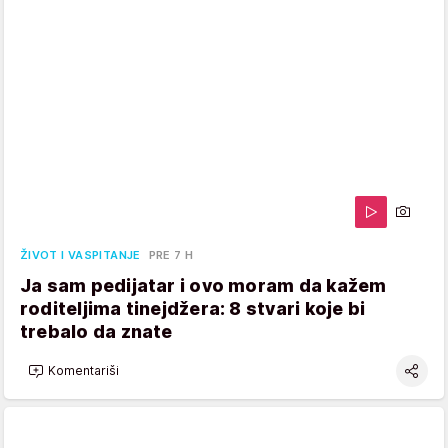
ŽIVOT I VASPITANJE
PRE 7 H
Ja sam pedijatar i ovo moram da kažem
roditeljima tinejdžera: 8 stvari koje bi
trebalo da znate
Komentariši