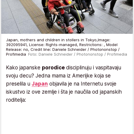
Japan, mothers and children in stollers in Tokyo,Image:
392095941, License: Rights-managed, Restrictions: , Model
Release: no, Credit line: Daniele Schneider / Photononstop /
Profimedia
Foto: Daniele Schneider / Photononstop / Profimedia
Kako japanske
porodice
disciplinuju i vaspitavaju
svoju decu? Jedna mama iz Amerijke koja se
preselila u
Japan
objavila je na Internetu svoje
iskustvo iz ove zemlje i šta je naučila od japanskih
roditelja: