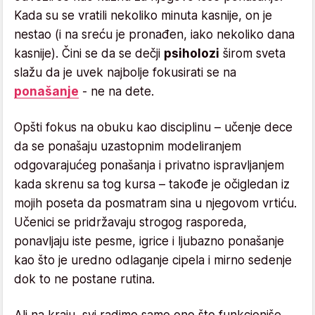
Kada su se vratili nekoliko minuta kasnije, on je
nestao (i na sreću je pronađen, iako nekoliko dana
kasnije). Čini se da se dečji
psiholozi
širom sveta
slažu da je uvek najbolje fokusirati se na
ponašanje
- ne na dete.
Opšti fokus na obuku kao disciplinu – učenje dece
da se ponašaju uzastopnim modeliranjem
odgovarajućeg ponašanja i privatno ispravljanjem
kada skrenu sa tog kursa – takođe je očigledan iz
mojih poseta da posmatram sina u njegovom vrtiću.
Učenici se pridržavaju strogog rasporeda,
ponavljaju iste pesme, igrice i ljubazno ponašanje
kao što je uredno odlaganje cipela i mirno sedenje
dok to ne postane rutina.