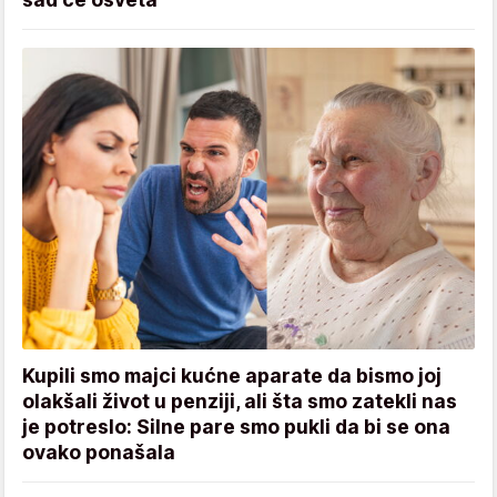
Kupili smo majci kućne aparate da bismo joj
olakšali život u penziji, ali šta smo zatekli nas
je potreslo: Silne pare smo pukli da bi se ona
ovako ponašala