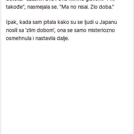
takođe", nasmejala se. "Ma no nisai. Zlo doba."
Ipak, kada sam pitala kako su se ljudi u Japanu
nosili sa 'zlim dobom', ona se samo misteriozno
osmehnula i nastavila dalje.