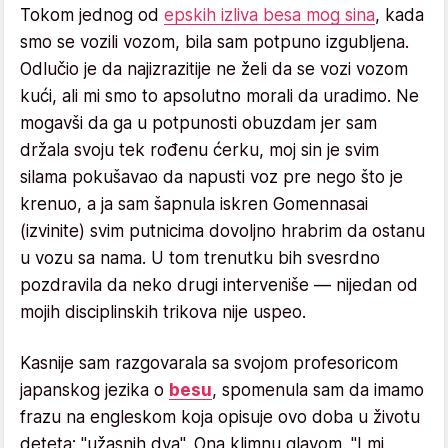
Tokom jednog od
epskih izliva besa mog sina
, kada
smo se vozili vozom, bila sam potpuno izgubljena.
Odlučio je da najizrazitije ne želi da se vozi vozom
kući, ali mi smo to apsolutno morali da uradimo. Ne
mogavši da ga u potpunosti obuzdam jer sam
držala svoju tek rođenu ćerku, moj sin je svim
silama pokušavao da napusti voz pre nego što je
krenuo, a ja sam šapnula iskren Gomennasai
(izvinite) svim putnicima dovoljno hrabrim da ostanu
u vozu sa nama. U tom trenutku bih svesrdno
pozdravila da neko drugi interveniše — nijedan od
mojih disciplinskih trikova nije uspeo.
Kasnije sam razgovarala sa svojom profesoricom
japanskog jezika o
besu
, spomenula sam da imamo
frazu na engleskom koja opisuje ovo doba u životu
deteta: "užasnih dva". Ona klimnu glavom. "I mi