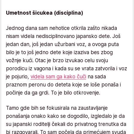
Umetnost šicukea (disciplina)
Jednog dana sam nehotice otkrila zašto nikada
nisam videla nedisciplinovano japansko dete. Još
jedan dan, još jedan užurbani voz, a ovoga puta
bilo je to još jedno dete koje izaziva bes zbog
vožnje kući. Otac je brzo izvukao celu svoju
porodicu iz vagona i kada su se vrata zatvorila i voz
je pojurio,
videla sam ga kako čuči
na sada
praznom peronu do deteta koje se loše ponaša i
počinje da ga grdi. To je bilo otkrovenje.
Tamo gde bih se fokusirala na zaustavljanje
ponašanja onako kako se dogodilo, izgledalo je da
su japanski roditelji čekali do privatnog trenutka da
bi razgovarali. To sam počela da primećujem svuda