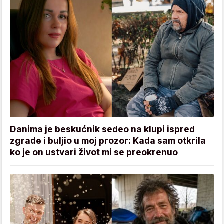
Danima je beskućnik sedeo na klupi ispred
zgrade i buljio u moj prozor: Kada sam otkrila
ko je on ustvari život mi se preokrenuo