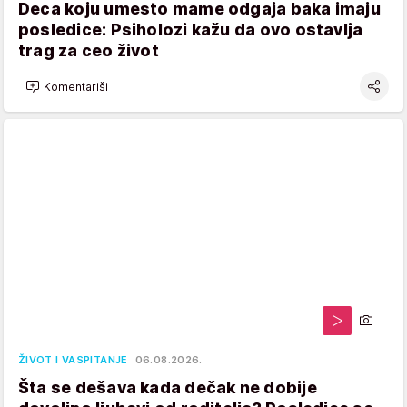
Deca koju umesto mame odgaja baka imaju
posledice: Psiholozi kažu da ovo ostavlja
trag za ceo život
Komentariši
ŽIVOT I VASPITANJE
06.08.2026.
Šta se dešava kada dečak ne dobije