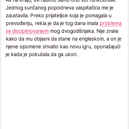
Ali na kraju, svi radimo samo ono što funkcioniše.
Jednog sunčanog popodneva vaspitačica me je
zaustavila. Preko prijateljice koja je pomagala u
prevođenju, rekla je da je tog dana imala
problema
sa disciplinovanjem
mog dvogodišnjaka. Nije znala
kako da mu objasni da stane na engleskom, a on je
njene opomene shvatio kao novu igru, oponašajući
je kada je pokušala da ga ukori.