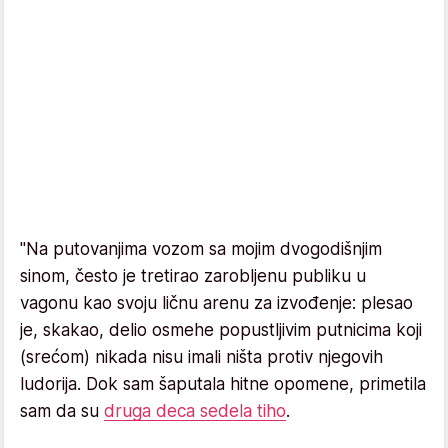
"Na putovanjima vozom sa mojim dvogodišnjim
sinom, često je tretirao zarobljenu publiku u
vagonu kao svoju ličnu arenu za izvođenje: plesao
je, skakao, delio osmehe popustljivim putnicima koji
(srećom) nikada nisu imali ništa protiv njegovih
ludorija. Dok sam šaputala hitne opomene, primetila
sam da su
druga deca sedela tiho
.