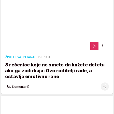
ŽIVOT I VASPITANJE
PRE 11 H
3 rečenice koje ne smete da kažete detetu
ako ga zadirkuju: Ovo roditelji rade, a
ostavlja emotivne rane
Komentariši