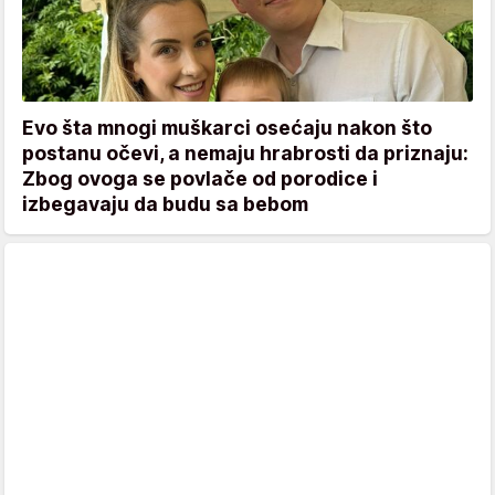
Evo šta mnogi muškarci osećaju nakon što
postanu očevi, a nemaju hrabrosti da priznaju:
Zbog ovoga se povlače od porodice i
izbegavaju da budu sa bebom