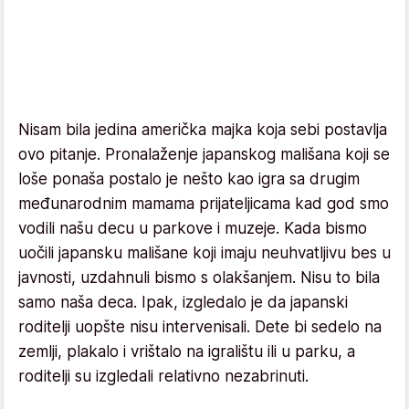
Nisam bila jedina američka majka koja sebi postavlja
ovo pitanje. Pronalaženje japanskog mališana koji se
loše ponaša postalo je nešto kao igra sa drugim
međunarodnim mamama prijateljicama kad god smo
vodili našu decu u parkove i muzeje. Kada bismo
uočili japansku mališane koji imaju neuhvatljivu bes u
javnosti, uzdahnuli bismo s olakšanjem. Nisu to bila
samo naša deca. Ipak, izgledalo je da japanski
roditelji uopšte nisu intervenisali. Dete bi sedelo na
zemlji, plakalo i vrištalo na igralištu ili u parku, a
roditelji su izgledali relativno nezabrinuti.