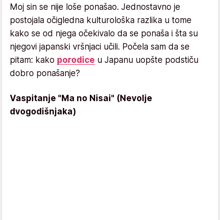
Moj sin se nije loše ponašao. Jednostavno je
postojala očigledna kulturološka razlika u tome
kako se od njega očekivalo da se ponaša i šta su
njegovi japanski vršnjaci učili. Počela sam da se
pitam: kako
porodice
u Japanu uopšte podstiču
dobro ponašanje?
Vaspitanje "Ma no Nisai" (Nevolje
dvogodišnjaka)