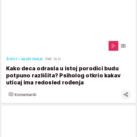
ŽIVOT I VASPITANJE
PRE 15 H
Kako deca odrasla u istoj porodici budu
potpuno različita? Psiholog otkrio kakav
uticaj ima redosled rođenja
Komentariši