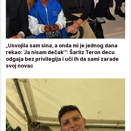
„Usvojila sam sina, a onda mi je jednog dana
rekao: ‘Ja nisam dečak’“: Šarliz Teron decu
odgaja bez privilegija i uči ih da sami zarade
svoj novac