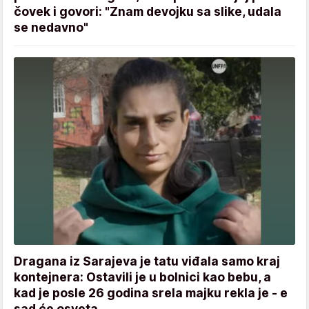
čovek i govori: "Znam devojku sa slike, udala
se nedavno"
Dragana iz Sarajeva je tatu viđala samo kraj
kontejnera: Ostavili je u bolnici kao bebu, a
kad je posle 26 godina srela majku rekla je - e
sad će osveta