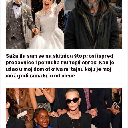
Sažalila sam se na skitnicu što prosi ispred
prodavnice i ponudila mu topli obrok: Kad je
ušao u moj dom otkriva mi tajnu koju je moj
muž godinama krio od mene