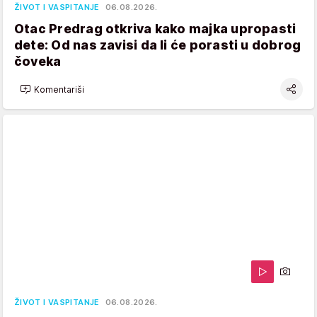
ŽIVOT I VASPITANJE
06.08.2026.
Otac Predrag otkriva kako majka upropasti
dete: Od nas zavisi da li će porasti u dobrog
čoveka
Komentariši
ŽIVOT I VASPITANJE
06.08.2026.