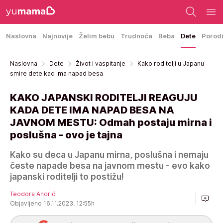
Naslovna
Najnovije
Želim bebu
Trudnoća
Beba
Dete
Porod
Naslovna
Dete
Život i vaspitanje
Kako roditelji u Japanu
smire dete kad ima napad besa
KAKO JAPANSKI RODITELJI REAGUJU
KADA DETE IMA NAPAD BESA NA
JAVNOM MESTU: Odmah postaju mirna i
poslušna - ovo je tajna
Kako su deca u Japanu mirna, poslušna i nemaju
česte napade besa na javnom mestu - evo kako
japanski roditelji to postižu!
Teodora Andrić
Objavljeno 16.11.2023. 12:55h