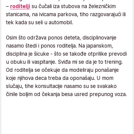
–
roditelji
su čučali iza stubova na železničkim
stanicama, na ivicama parkova, tiho razgovarajući ili
tek kada su seli u automobil.
Osim što održava ponos deteta, disciplinovanje
nasamo štedi i ponos roditelja. Na japanskom,
disciplina je šicuke - što se takođe otprilike prevodi
u obuku ili vaspitanje. Sviđa mi se da je to trening.
Od roditelja se očekuje da modeliraju ponašanje
koje njihova deca treba da oponašaju. U mom
slučaju, tihe konsultacije nasamo su se svakako
činile boljim od čekanja besa usred prepunog voza.