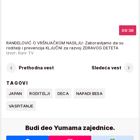
09:36
RANĐELOVIĆ O VRŠNJAČKOM NASILJU: Zaboravljamo da su
roditelji i prevencija KLJUČNI za razvoj ZDRAVOG DETETA
Izvor: Kurir TV
Prethodna vest
Sledeća vest
TAGOVI
JAPAN
RODITELJI
DECA
NAPADI BESA
VASPITANJE
Budi deo Yumama zajednice.