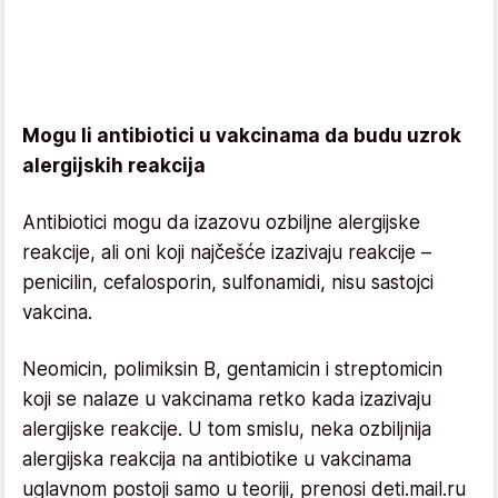
Mogu li antibiotici u vakcinama da budu uzrok
alergijskih reakcija
Antibiotici mogu da izazovu ozbiljne alergijske
reakcije, ali oni koji najčešće izazivaju reakcije –
penicilin, cefalosporin, sulfonamidi, nisu sastojci
vakcina.
Neomicin, polimiksin B, gentamicin i streptomicin
koji se nalaze u vakcinama retko kada izazivaju
alergijske reakcije. U tom smislu, neka ozbiljnija
alergijska reakcija na antibiotike u vakcinama
uglavnom postoji samo u teoriji, prenosi deti.mail.ru