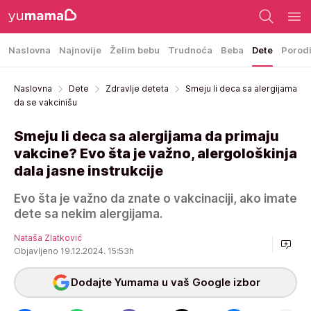
Naslovna
Najnovije
Želim bebu
Trudnoća
Beba
Dete
Porod
Naslovna
Dete
Zdravlje deteta
Smeju li deca sa alergijama
da se vakcinišu
Smeju li deca sa alergijama da primaju
vakcine? Evo šta je važno, alergološkinja
dala jasne instrukcije
Evo šta je važno da znate o vakcinaciji, ako imate
dete sa nekim alergijama.
Nataša Zlatković
Objavljeno 19.12.2024. 15:53h
Dodajte Yumama u vaš Google izbor