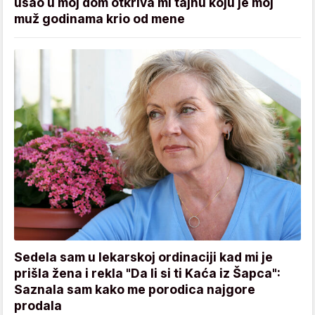
ušao u moj dom otkriva mi tajnu koju je moj
muž godinama krio od mene
Sedela sam u lekarskoj ordinaciji kad mi je
prišla žena i rekla "Da li si ti Kaća iz Šapca":
Saznala sam kako me porodica najgore
prodala