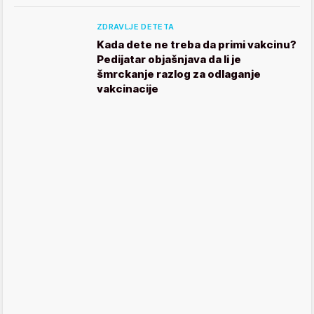
ZDRAVLJE DETETA
Kada dete ne treba da primi vakcinu?
Pedijatar objašnjava da li je
šmrckanje razlog za odlaganje
vakcinacije