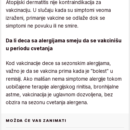
Atopijski dermatitis nije kontraindikacija za
vakcinaciju. U slučaju kada su simptomi veoma
izraženi, primanje vakcine se odlaže dok se
simptomi ne povuku ili ne smire.
Da li deca sa alergijama smeju da se vakcinišu
u periodu cvetanja
Kod vakcinacije dece sa sezonskim alergijama,
važno je da se vakcina prima kada je "bolest" u
remisiji. Ako mališan nema simptome alergije tokom
uobičajene terapije alergijskog rinitisa, bronhijalne
astme, vakcinacija je uglavnom dozvoljena, bez
obzira na sezonu cvetanja alergena.
MOŽDA ĆE VAS ZANIMATI