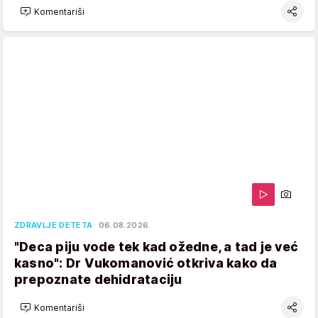
Komentariši
ZDRAVLJE DETETA
06.08.2026.
"Deca piju vode tek kad ožedne, a tad je već
kasno": Dr Vukomanović otkriva kako da
prepoznate dehidrataciju
Komentariši