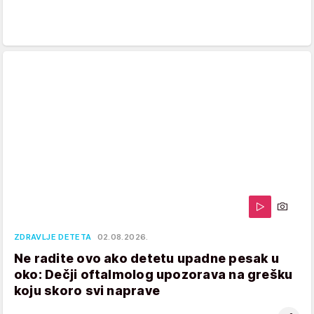
ZDRAVLJE DETETA
02.08.2026.
Ne radite ovo ako detetu upadne pesak u
oko: Dečji oftalmolog upozorava na grešku
koju skoro svi naprave