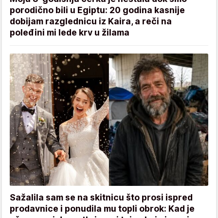
porodično bili u Egiptu: 20 godina kasnije
dobijam razglednicu iz Kaira, a reči na
poleđini mi lede krv u žilama
Sažalila sam se na skitnicu što prosi ispred
prodavnice i ponudila mu topli obrok: Kad je