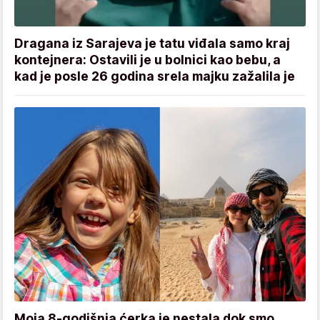
Dragana iz Sarajeva je tatu viđala samo kraj
kontejnera: Ostavili je u bolnici kao bebu, a
kad je posle 26 godina srela majku zažalila je
Moja 8-godišnja ćerka je nestala dok smo