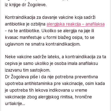
iz knjige dr Žogoleve.
Kontraindikacija za davanje vakcine koja sadrži
antibiotike je ozbiljna
alergijska reakcija – anafilaksa
- na te antibiotike. Ukoliko se alergija na jaje ili
kvasac manifestuje u formi blažeg osipa, to se
uglavnom ne smatra kontraindikacijom.
Neke vakcine sadrže lateks, a kontraindikacija za ta
cepiva je samo ukoliko je osoba imala anafilaksu
izazvanu tim sastojkom.
Dr Žogoleva piše i da nije potrebna preventivna
upotreba antihistaminika pre vakcinacije, osim kada
je upotreba tih lekova indikovana u vreme
vakcinacije zbog alergijskog rinitisa, hronične
urtiakrije...