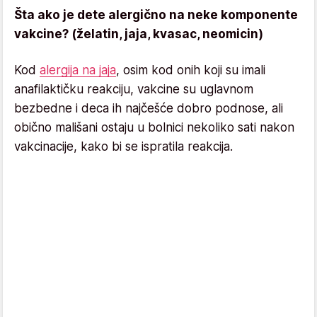
Šta ako je dete alergično na neke komponente
vakcine? (želatin, jaja, kvasac, neomicin)
Kod
alergija na jaja
, osim kod onih koji su imali
anafilaktičku reakciju, vakcine su uglavnom
bezbedne i deca ih najčešće dobro podnose, ali
obično mališani ostaju u bolnici nekoliko sati nakon
vakcinacije, kako bi se ispratila reakcija.