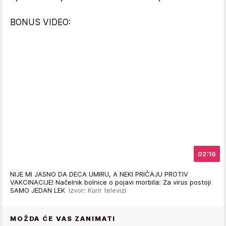
BONUS VIDEO:
02:16
NIJE MI JASNO DA DECA UMIRU, A NEKI PRIČAJU PROTIV
VAKCINACIJE! Načelnik bolnice o pojavi morbila: Za virus postoji
SAMO JEDAN LEK
Izvor: Kurir televizi
MOŽDA ĆE VAS ZANIMATI