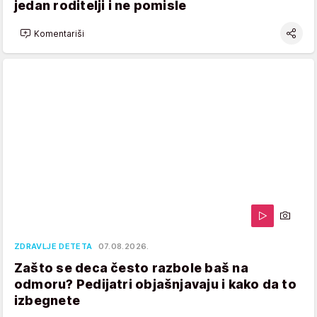
jedan roditelji i ne pomisle
Komentariši
ZDRAVLJE DETETA
07.08.2026.
Zašto se deca često razbole baš na
odmoru? Pedijatri objašnjavaju i kako da to
izbegnete