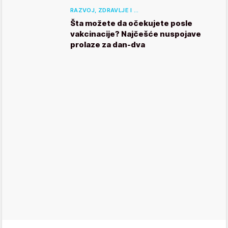
RAZVOJ, ZDRAVLJE I …
Šta možete da očekujete posle
vakcinacije? Najčešće nuspojave
prolaze za dan-dva