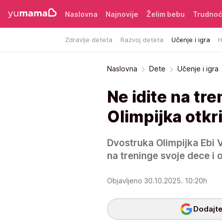
Naslovna
Najnovije
Želim bebu
Trudno
Zdravlje deteta
Razvoj deteta
Učenje i igra
H
Naslovna
Dete
Učenje i igra
Ne idite na tr
Olimpijka otkr
Dvostruka Olimpijka Ebi 
na treninge svoje dece i o
Objavljeno 30.10.2025. 10:20h
Dodajte