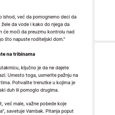
emo ishod, već da pomognemo deci da
t žele da vode i kako do njega da
čin će moći da preuzmu kontrolu nad
 što napuste roditeljski dom."
te na tribinama
takmicu, ključno je da ne dajete
 snazi. Umesto toga, usmerite pažnju na
tima. Pohvalite trenutke u kojima je
ski duh ili pomoglo drugima.
at, već male, važne pobede koje
a", savetuje Vambak. Pitanja poput