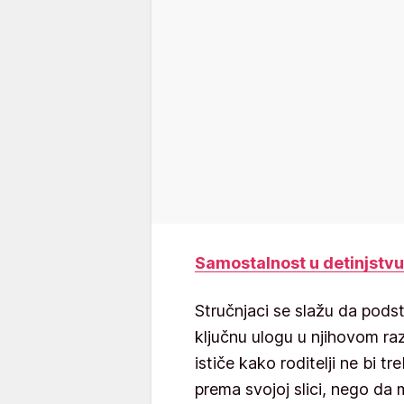
Samostalnost u detinjstvu
Stručnjaci se slažu da pods
ključnu ulogu u njihovom ra
ističe kako roditelji ne bi t
prema svojoj slici, nego da