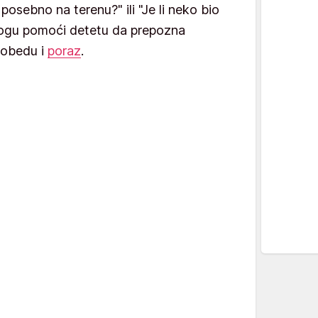
 posebno na terenu?" ili "Je li neko bio
ogu pomoći detetu da prepozna
pobedu i
poraz
.