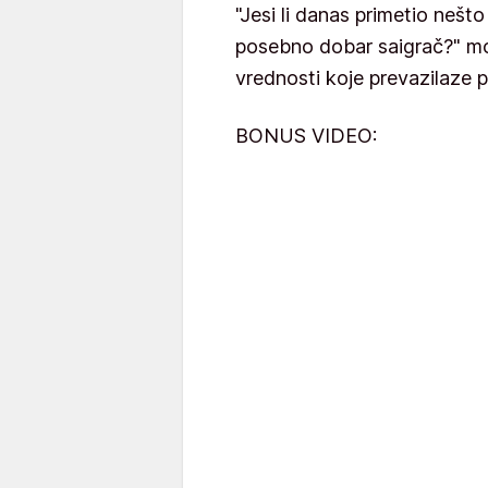
"Jesi li danas primetio nešto
posebno dobar saigrač?" m
vrednosti koje prevazilaze 
BONUS VIDEO: