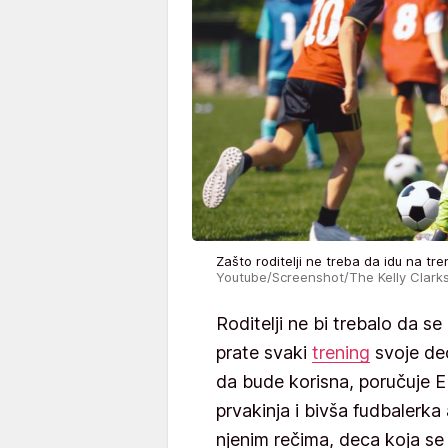
Zašto roditelji ne treba da idu na t
Youtube/Screenshot/The Kelly Clar
Roditelji ne bi trebalo da 
prate svaki
trening
svoje de
da bude korisna, poručuje E
prvakinja i bivša fudbalerk
njenim rečima, deca koja s