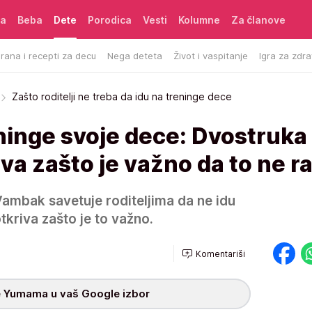
ća
Beba
Dete
Porodica
Vesti
Kolumne
Za članove
rana i recepti za decu
Nega deteta
Život i vaspitanje
Igra za zdra
Zašto roditelji ne treba da idu na treninge dece
eninge svoje dece: Dvostruka
iva zašto je važno da to ne r
Vambak savetuje roditeljima da ne idu
tkriva zašto je to važno.
Komentariši
 Yumama u vaš Google izbor