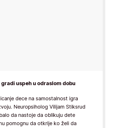
gradi uspeh u odraslom dobu
ticanje dece na samostalnost igra
zvoju. Neuropsiholog Vilijam Stiksrud
rebalo da nastoje da oblikuju dete
 mu pomognu da otkrije ko želi da