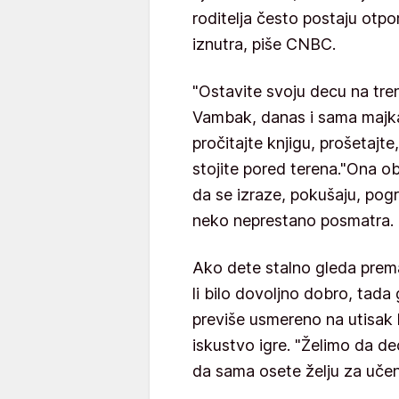
roditelja često postaju otpo
iznutra, piše CNBC.
"Ostavite svoju decu na tren
Vambak, danas i sama majka 
pročitajte knjigu, prošetajte
stojite pored terena."Ona o
da se izraze, pokušaju, pogr
neko neprestano posmatra.
Ako dete stalno gleda prema
li bilo dovoljno dobro, tada
previše usmereno na utisak k
iskustvo igre. "Želimo da de
da sama osete želju za uče