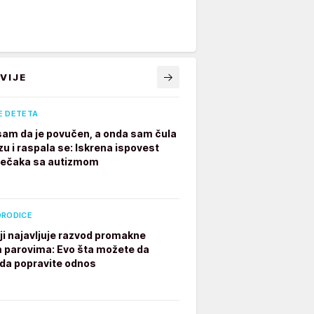
VIJE
E DETETA
 sam da je povučen, a onda sam čula
zu i raspala se: Iskrena ispovest
dečaka sa autizmom
ORODICE
ji najavljuje razvod promakne
parovima: Evo šta možete da
 da popravite odnos