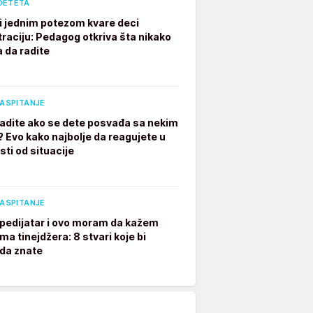
DETETA
ji jednim potezom kvare deci
raciju: Pedagog otkriva šta nikako
a da radite
VASPITANJE
radite ako se dete posvađa sa nekim
? Evo kako najbolje da reagujete u
sti od situacije
VASPITANJE
pedijatar i ovo moram da kažem
ima tinejdžera: 8 stvari koje bi
 da znate