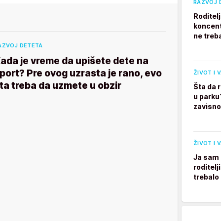
RAZVOJ 
Roditel
koncent
ne treb
AZVOJ DETETA
ada je vreme da upišete dete na
port? Pre ovog uzrasta je rano, evo
ŽIVOT I 
ta treba da uzmete u obzir
Šta da 
u parku
zavisno
ŽIVOT I 
Ja sam 
roditelj
trebalo