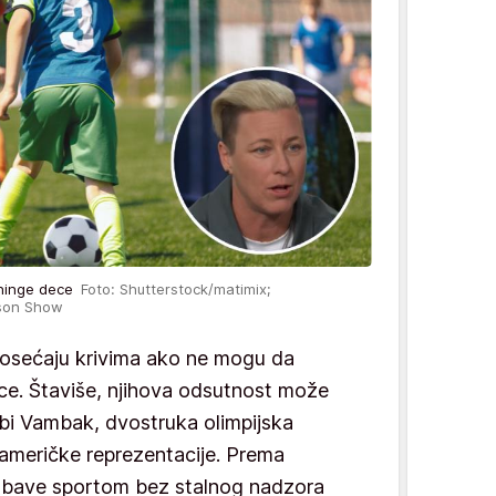
reninge dece
Foto: Shutterstock/matimix;
kson Show
se osećaju krivima ako ne mogu da
ce. Štaviše, njihova odsutnost može
bi Vambak, dvostruka olimpijska
a američke reprezentacije. Prema
e bave sportom bez stalnog nadzora