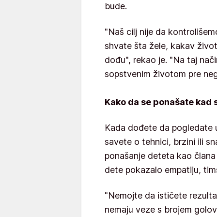
bude.
"Naš cilj nije da kontroliš
shvate šta žele, kakav živo
dođu", rekao je. "Na taj na
sopstvenim životom pre nego
Kako da se ponašate kad s
Kada dođete da pogledate u
savete o tehnici, brzini ili
ponašanje deteta kao člana 
dete pokazalo empatiju, tim
"Nemojte da ističete rezult
nemaju veze s brojem golov