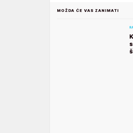
MOŽDA ĆE VAS ZANIMATI
R
K
s
š