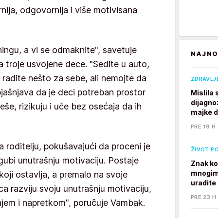
rnija, odgovornija i više motivisana
ingu, a vi se odmaknite", savetuje
NAJNO
troje usvojene dece. "Sedite u auto,
, radite nešto za sebe, ali nemojte da
ZDRAVLJ
bjašnjava da je deci potreban prostor
Mislila
dijagno
eše, rizikuju i uče bez osećaja da ih
majke 
PRE 19 H
 roditelju, pokušavajući da proceni je
ŽIVOT P
 gubi unutrašnju motivaciju. Postaje
Znak ko
mnogim 
oji ostavlja, a premalo na svoje
uradite
ca razviju svoju unutrašnju motivaciju,
PRE 23 H
njem i napretkom", poručuje Vambak.