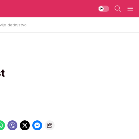
vije detinjstvo
t