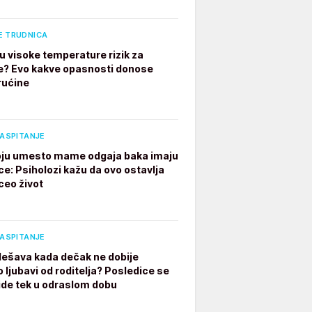
E TRUDNICA
u visoke temperature rizik za
e? Evo kakve opasnosti donose
rućine
VASPITANJE
ju umesto mame odgaja baka imaju
ce: Psiholozi kažu da ovo ostavlja
ceo život
VASPITANJE
dešava kada dečak ne dobije
 ljubavi od roditelja? Posledice se
ide tek u odraslom dobu