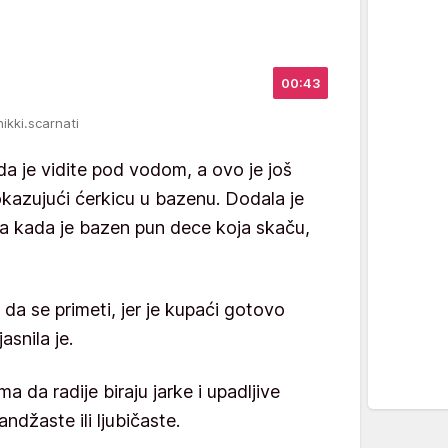
00:43
nikki.scarnati
da je vidite pod vodom, a ovo je još
okazujući ćerkicu u bazenu. Dodala je
ora kada je bazen pun dece koja skaču,
da se primeti, jer je kupaći gotovo
asnila je.
a da radije biraju jarke i upadljive
ndžaste ili ljubičaste.