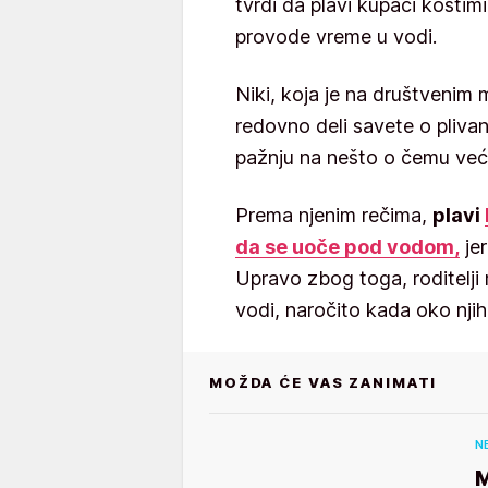
tvrdi da plavi kupaći kostimi
provode vreme u vodi.
Niki, koja je na društvenim 
redovno deli savete o plivanj
pažnju na nešto o čemu većin
Prema njenim rečima,
plavi
da se uoče pod vodom,
jer
Upravo zbog toga, roditelj
vodi, naročito kada oko nji
MOŽDA ĆE VAS ZANIMATI
N
M