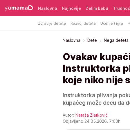
Naslovna
Najnovije
Želim bebu
Trudno
Zdravlje deteta
Razvoj deteta
Učenje i igra
H
Naslovna
Dete
Nega deteta
Ovakav kupaći 
Instruktorka p
koje niko nije
Instruktorka plivanja pok
kupaćeg može decu da d
Autor:
Nataša Zlatković
Objavljeno 24.05.2026. 7:00h