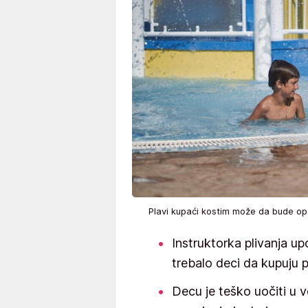
Plavi kupaći kostim može da bude 
Instruktorka plivanja upo
trebalo deci da kupuju 
Decu je teško uočiti u v