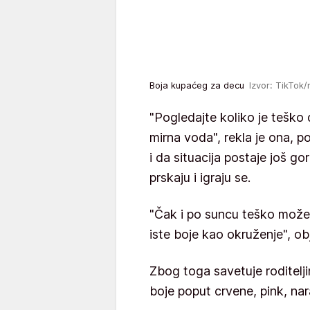
Boja kupaćeg za decu
Izvor: TikTok/
"Pogledajte koliko je teško 
mirna voda", rekla je ona, p
i da situacija postaje još g
prskaju i igraju se.
"Čak i po suncu teško može 
iste boje kao okruženje", obj
Zbog toga savetuje roditeljim
boje poput crvene, pink, nara