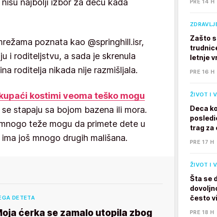
 nisu najbolji izbor za decu kada
PRE 14 H
ZDRAVLJ
Zašto s
mrežama poznata kao @springhill.isr,
trudnic
u i roditeljstvu, a sada je skrenula
letnje v
a roditelja nikada nije razmišljala.
PRE 16 H
kupaći kostimi veoma teško mogu
ŽIVOT I 
Deca ko
 se stapaju sa bojom bazena ili mora.
posledi
i mnogo teže mogu da primete dete u
trag za 
h ima još mnogo drugih mališana.
PRE 17 H
ŽIVOT I 
Šta se 
dovoljno
često v
EGA DETETA
oja ćerka se zamalo utopila zbog
PRE 18 H