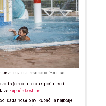
opasan za decu
Foto: Shutterstock/Marc Elias
zorila je roditelje da nipošto ne bi
plave
kupaće kostime
.
odi kada nose plavi kupaći, a najbolje