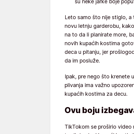
su neke jarke boje popu
Leto samo što nije stiglo, 
novu letnju garderobu, kako 
na to da li planirate more, 
novih kupaćih kostima goto
deca u pitanju, jer prošlog
da im posluže.
Ipak, pre nego što krenete 
plivanja ima važno upozorenj
kupaćih kostima za decu.
Ovu boju izbegav
TikTokom se proširio video m