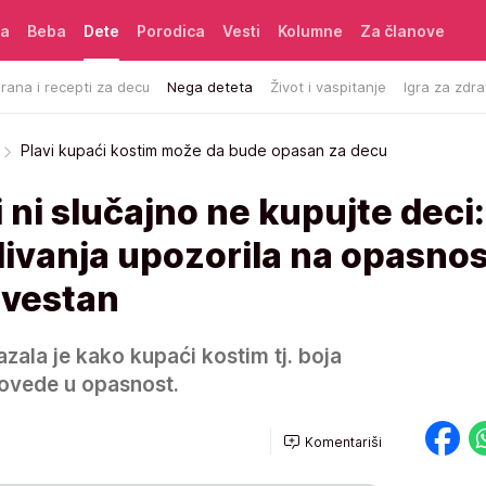
ća
Beba
Dete
Porodica
Vesti
Kolumne
Za članove
rana i recepti za decu
Nega deteta
Život i vaspitanje
Igra za zdra
Plavi kupaći kostim može da bude opasan za decu
ni slučajno ne kupujte deci:
livanja upozorila na opasnos
 svestan
azala je kako kupaći kostim tj. boja
ovede u opasnost.
Komentariši