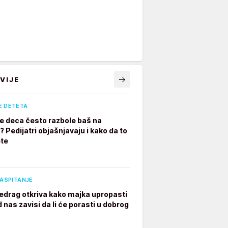
VIJE
E DETETA
e deca često razbole baš na
 Pedijatri objašnjavaju i kako da to
te
VASPITANJE
edrag otkriva kako majka upropasti
 nas zavisi da li će porasti u dobrog