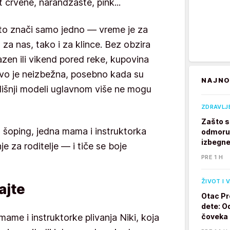
t crvene, narandžaste, pink...
a to znači samo jedno — vreme je za
za nas, tako i za klince. Bez obzira
bazen ili vikend pored reke, kupovina
vo je neizbežna, posebno kada su
NAJNO
odišnji modeli uglavnom više ne mogu
ZDRAVLJ
Zašto s
u šoping, jedna mama i instruktorka
odmoru?
izbegne
e za roditelje — i tiče se boje
PRE 1 H
ŽIVOT I 
ajte
Otac Pr
dete: Od
ame i instruktorke plivanja Niki, koja
čoveka