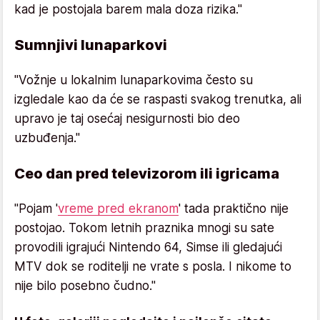
kad je postojala barem mala doza rizika."
Sumnjivi lunaparkovi
"Vožnje u lokalnim lunaparkovima često su
izgledale kao da će se raspasti svakog trenutka, ali
upravo je taj osećaj nesigurnosti bio deo
uzbuđenja."
Ceo dan pred televizorom ili igricama
"Pojam '
vreme pred ekranom
' tada praktično nije
postojao. Tokom letnih praznika mnogi su sate
provodili igrajući Nintendo 64, Simse ili gledajući
MTV dok se roditelji ne vrate s posla. I nikome to
nije bilo posebno čudno."