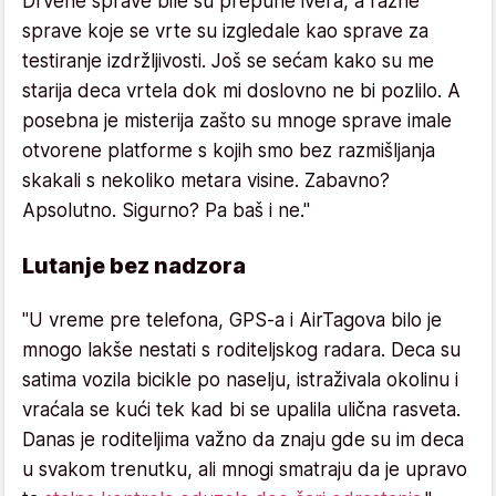
Drvene sprave bile su prepune ivera, a razne
sprave koje se vrte su izgledale kao sprave za
testiranje izdržljivosti. Još se sećam kako su me
starija deca vrtela dok mi doslovno ne bi pozlilo. A
posebna je misterija zašto su mnoge sprave imale
otvorene platforme s kojih smo bez razmišljanja
skakali s nekoliko metara visine. Zabavno?
Apsolutno. Sigurno? Pa baš i ne."
Lutanje bez nadzora
"U vreme pre telefona, GPS-a i AirTagova bilo je
mnogo lakše nestati s roditeljskog radara. Deca su
satima vozila bicikle po naselju, istraživala okolinu i
vraćala se kući tek kad bi se upalila ulična rasveta.
Danas je roditeljima važno da znaju gde su im deca
u svakom trenutku, ali mnogi smatraju da je upravo