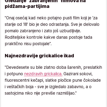
Gledanje "zabranjenih" filmova na
pidžama-partijima
"Onaj osećaj kad neko potajno pusti film koji je 'za
starije od 18' bio je deo odrastanja. Sve je delovalo
pomalo zabranjeno i zato još uzbudljivije.
Roditeljske kontrole kakve danas postoje tada
praktično nisu postojale".
Najnezdravije grickalice ikad
"Devedesete su bile zlatno doba šarenih, preslatkih
i potpuno
nezdravih grickalica.
Gazirani sokovi,
fluorescentni kečapi, slatke pločice pune čokolade
i veštačkih boja - sve je izgledalo zabavno, a o
sastojcima niko nije previše razmišljao."