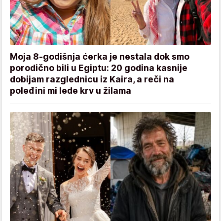
Moja 8-godišnja ćerka je nestala dok smo
porodično bili u Egiptu: 20 godina kasnije
dobijam razglednicu iz Kaira, a reči na
poleđini mi lede krv u žilama