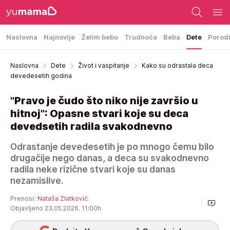
Naslovna
Najnovije
Želim bebu
Trudnoća
Beba
Dete
Porod
Naslovna
Dete
Život i vaspitanje
Kako su odrastala deca
devedesetih godina
"Pravo je čudo što niko nije završio u
hitnoj": Opasne stvari koje su deca
devedsetih radila svakodnevno
Odrastanje devedesetih je po mnogo čemu bilo
drugačije nego danas, a deca su svakodnevno
radila neke rizične stvari koje su danas
nezamislive.
Prenosi:
Nataša Zlatković
Objavljeno 23.05.2026. 11:00h