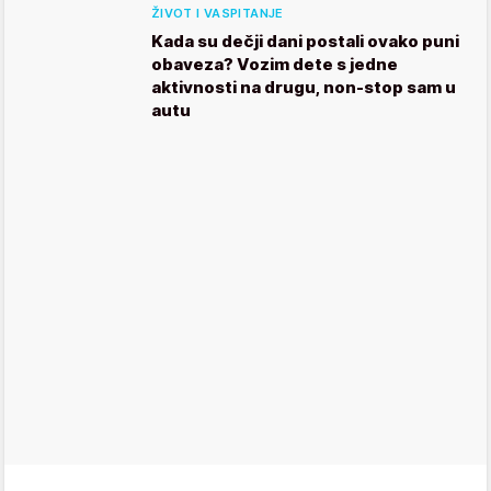
ŽIVOT I VASPITANJE
Kada su dečji dani postali ovako puni
obaveza? Vozim dete s jedne
aktivnosti na drugu, non-stop sam u
autu