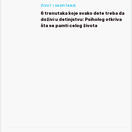
ŽIVOT I VASPITANJE
6 trenutaka koje svako dete treba da
doživi u detinjstvu: Psiholog otkriva
šta se pamti celog života