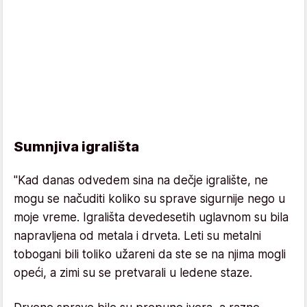
Sumnjiva igrališta
"Kad danas odvedem sina na dečje igralište, ne
mogu se načuditi koliko su sprave sigurnije nego u
moje vreme. Igrališta devedesetih uglavnom su bila
napravljena od metala i drveta. Leti su metalni
tobogani bili toliko užareni da ste se na njima mogli
opeći, a zimi su se pretvarali u ledene staze.