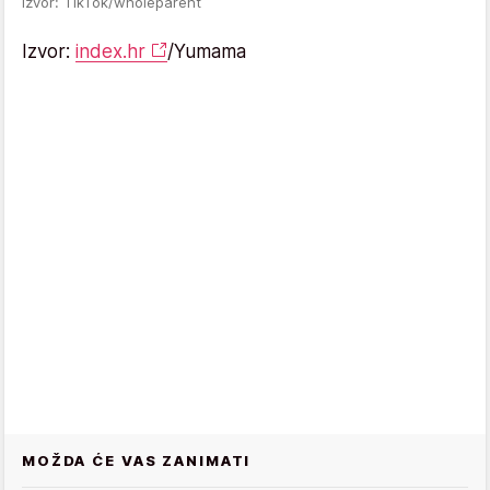
Izvor: TikTok/wholeparent
Izvor:
index.hr
/Yumama
MOŽDA ĆE VAS ZANIMATI