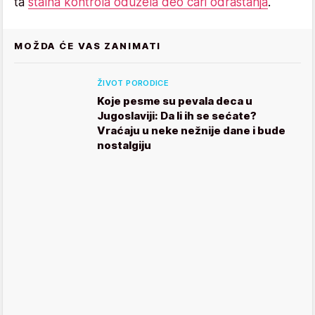
ta
stalna kontrola oduzela deo čari odrastanja
."
MOŽDA ĆE VAS ZANIMATI
ŽIVOT PORODICE
Koje pesme su pevala deca u
Jugoslaviji: Da li ih se sećate?
Vraćaju u neke nežnije dane i bude
nostalgiju