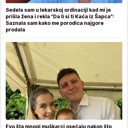
Sedela sam u lekarskoj ordinaciji kad mi je
prišla žena i rekla "Da li si ti Kaća iz Šapca":
Saznala sam kako me porodica najgore
prodala
Evo šta mnogi muškarci osećaju nakon što