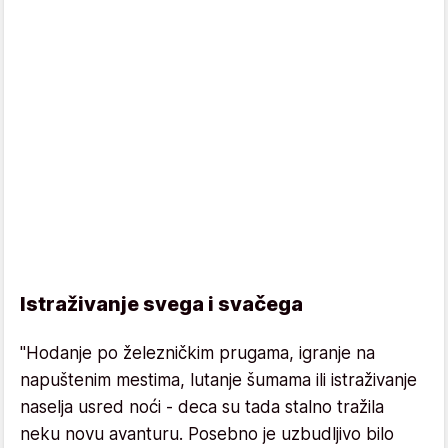
Istraživanje svega i svačega
"Hodanje po železničkim prugama, igranje na
napuštenim mestima, lutanje šumama ili istraživanje
naselja usred noći - deca su tada stalno tražila
neku novu avanturu. Posebno je uzbudljivo bilo