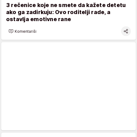
3 rečenice koje ne smete da kažete detetu
ako ga zadirkuju: Ovo roditelji rade, a
ostavlja emotivne rane
Komentariši