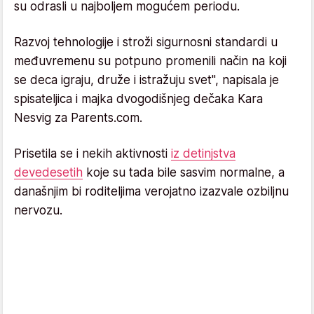
su odrasli u najboljem mogućem periodu.
Razvoj tehnologije i stroži sigurnosni standardi u
međuvremenu su potpuno promenili način na koji
se deca igraju, druže i istražuju svet", napisala je
spisateljica i majka dvogodišnjeg dečaka Kara
Nesvig za Parents.com.
Prisetila se i nekih aktivnosti
iz detinjstva
devedesetih
koje su tada bile sasvim normalne, a
današnjim bi roditeljima verojatno izazvale ozbiljnu
nervozu.