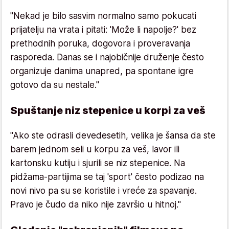
"Nekad je bilo sasvim normalno samo pokucati
prijatelju na vrata i pitati: 'Može li napolje?' bez
prethodnih poruka, dogovora i proveravanja
rasporeda. Danas se i najobičnije druženje često
organizuje danima unapred, pa spontane igre
gotovo da su nestale."
Spuštanje niz stepenice u korpi za veš
"Ako ste odrasli devedesetih, velika je šansa da ste
barem jednom seli u korpu za veš, lavor ili
kartonsku kutiju i sjurili se niz stepenice. Na
pidžama-partijima se taj 'sport' često podizao na
novi nivo pa su se koristile i vreće za spavanje.
Pravo je čudo da niko nije završio u hitnoj."