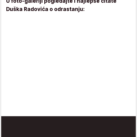
U foto-galeriji pogledajte i najlepše citate
Duška Radovića o odrastanju: