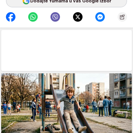
Dodajte Yumama u vaš Google izbor