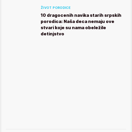
ŽIVOT PORODICE
10 dragocenih navika starih srpskih
porodica: Naša deca nemaju ove
stvari koje su nama obeležile
detinjstvo