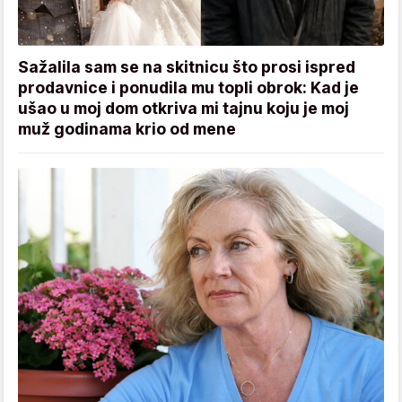
Sažalila sam se na skitnicu što prosi ispred
prodavnice i ponudila mu topli obrok: Kad je
ušao u moj dom otkriva mi tajnu koju je moj
muž godinama krio od mene