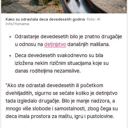
Kako su odrastala deca devedesetih godina
Foto: AI
info/Yumama
Odrastanje devedesetih bilo je znatno drugačije
u odnosu na
detinjstvo
današnjih mališana.
Deca devedesetih svakodnevno su bila
izložena nekim rizičnim situacijama koje su
danas roditeljima nezamislive.
"Ako ste odrastali devedesetih ili početkom
dvehiljaditih, sigurno se sećate koliko je detinjstvo
tada izgledalo drugačije. Bilo je manje nadzora, a
mnogo više slobode i samostalnosti, zbog čega su
deca imala prostora za maštu, igru i pustolovine.