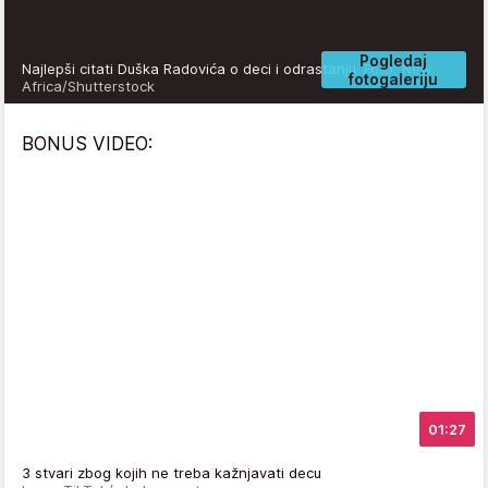
Pogledaj
Najlepši citati Duška Radovića o deci i odrastanju
Foto: New
fotogaleriju
Africa/Shutterstock
BONUS VIDEO:
01:27
3 stvari zbog kojih ne treba kažnjavati decu