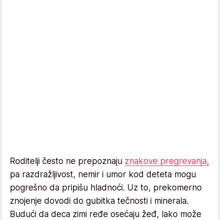
Roditelji često ne prepoznaju
znakove pregrevanja,
pa razdražljivost, nemir i umor kod deteta mogu
pogrešno da pripišu hladnoći. Uz to, prekomerno
znojenje dovodi do gubitka tečnosti i minerala.
Budući da deca zimi ređe osećaju žeđ, lako može