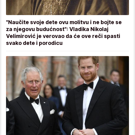
"Naučite svoje dete ovu molitvu i ne bojte se
za njegovu budućnost": Vladika Nikolaj
Velimirović je verovao da će ove reči spasti
svako dete i porodicu