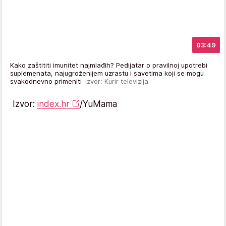
03:49
Kako zaštititi imunitet najmlađih? Pedijatar o pravilnoj upotrebi
suplemenata, najugroženijem uzrastu i savetima koji se mogu
svakodnevno primeniti
Izvor: Kurir televizija
Izvor:
index.hr
/YuMama