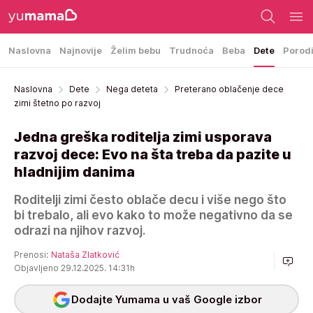
Naslovna
Najnovije
Želim bebu
Trudnoća
Beba
Dete
Porod
Naslovna
Dete
Nega deteta
Preterano oblačenje dece
zimi štetno po razvoj
Jedna greška roditelja zimi usporava
razvoj dece: Evo na šta treba da pazite u
hladnijim danima
Roditelji zimi često oblače decu i više nego što
bi trebalo, ali evo kako to može negativno da se
odrazi na njihov razvoj.
Prenosi:
Nataša Zlatković
Objavljeno 29.12.2025. 14:31h
Dodajte Yumama u vaš Google izbor