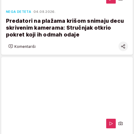
NEGA DETETA
04.08.2026.
Predatori na plažama krišom snimaju decu
skrivenim kamerama: Stručnjak otkrio
pokret koji ih odmah odaje
Komentariši