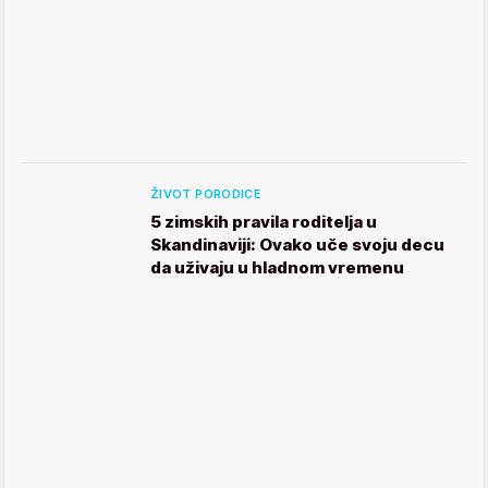
ŽIVOT PORODICE
5 zimskih pravila roditelja u
Skandinaviji: Ovako uče svoju decu
da uživaju u hladnom vremenu