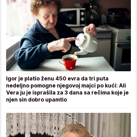
Igor je platio ženu 450 evra da tri puta
nedeljno pomogne njegovoj majci po kući: Ali
Vera ju je isprašila za 3 dana sa rečima koje je
njen sin dobro upamtio