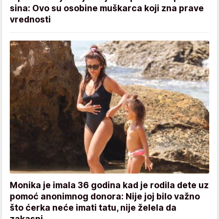
sina: Ovo su osobine muškarca koji zna prave
vrednosti
Monika je imala 36 godina kad je rodila dete uz
pomoć anonimnog donora: Nije joj bilo važno
što ćerka neće imati tatu, nije želela da
zakasni