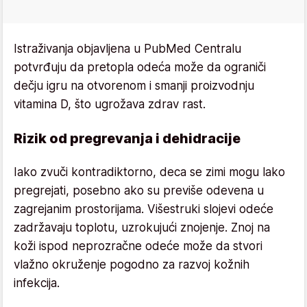
Istraživanja objavljena u PubMed Centralu
potvrđuju da pretopla odeća može da ograniči
dečju igru na otvorenom i smanji proizvodnju
vitamina D, što ugrožava zdrav rast.
Rizik od pregrevanja i dehidracije
Iako zvuči kontradiktorno, deca se zimi mogu lako
pregrejati, posebno ako su previše odevena u
zagrejanim prostorijama. Višestruki slojevi odeće
zadržavaju toplotu, uzrokujući znojenje. Znoj na
koži ispod neprozračne odeće može da stvori
vlažno okruženje pogodno za razvoj kožnih
infekcija.