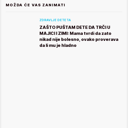
MOŽDA ĆE VAS ZANIMATI
ZDRAVLJE DETETA
ZAŠTO PUŠTAM DETE DA TRČI U
MAJICI I ZIMI: Mama tvrdi da zato
nikad nije bolesno, ovako proverava
da li mu je hladno