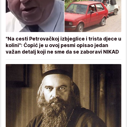
"Na cesti Petrovačkoj izbjeglice i trista djece u
kolini": Ćopić je u ovoj pesmi opisao jedan
važan detalj koji ne sme da se zaboravi NIKAD