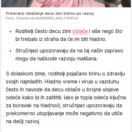
Preterano oblačenje dece zimi štetno po razvoj
Foto: Shutterstock/MARIIA_MALYSHEVA
Roditelji često decu zimi
oblače
i više nego što
bi trebalo iz straha da će im biti hladno.
Stručnjaci upozoravaju da na taj način zapravo
mogu da naškode razvoju mališana.
S dolaskom zime, roditelji pojačano brinu o zdravlju
svojih najmlađih. Hladno vreme i virusi u vazduhu
često ih navode da decu oblače u brojne slojeve
odeće kako bi ih zaštitili. Iako je topla odeća ključna
za boravak na hladnoći, stručnjaci upozoravaju da
prekomerno utopljavanje može negativno da utiče
na dečji razvoj.