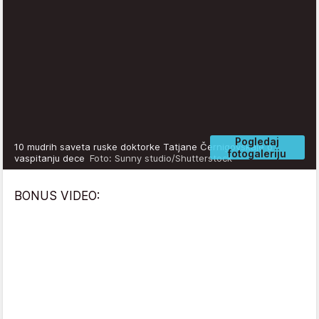
Pogledaj
10 mudrih saveta ruske doktorke Tatjane Černigovskaje o
fotogaleriju
vaspitanju dece
Foto: Sunny studio/Shutterstock
BONUS VIDEO: