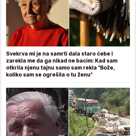
Svekrva mi je na samrti dala staro ćebe i
zarekla me da ga nikad ne bacim: Kad sam
otkrila njenu tajnu samo sam rekla "Bože,
koliko sam se ogrešila o tu ženu"