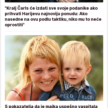
"Kralj Čarls će izdati sve svoje podanike ako
prihvati Harijevu najnoviju ponudu: Ako
nasedne na ovu podlu taktiku, niko mu to neće
oprostiti"
5 pokazatelja da je majka uspešno vaspitala