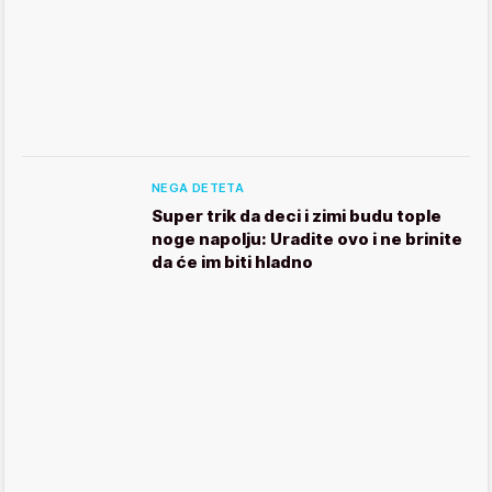
NEGA DETETA
Super trik da deci i zimi budu tople
noge napolju: Uradite ovo i ne brinite
da će im biti hladno