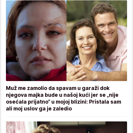
Muž me zamolio da spavam u garaži dok
njegova majka bude u našoj kući jer se „nije
osećala prijatno“ u mojoj blizini: Pristala sam
ali moj uslov ga je zaledio