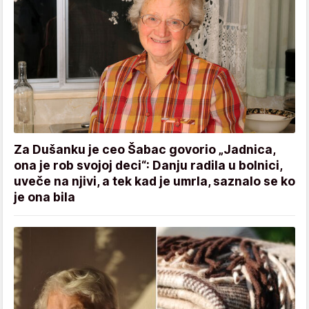
Za Dušanku je ceo Šabac govorio „Jadnica,
ona je rob svojoj deci“: Danju radila u bolnici,
uveče na njivi, a tek kad je umrla, saznalo se ko
je ona bila