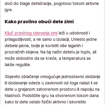
doći do blage dehidracije, pogotovo tokom aktivne
igre.
Kako pravilno obući dete zimi
Ključ pravilnog odevanja zimi
leži u udobnosti i
prilagodljivosti, a ne samo u izolaciji. Umesto jedne
debele jakne, bolje je koristiti više laganih i
prozračnih slojeva. Na taj način detetu je toplo, ali
može slobodno da se kreće, a temperatura se
lakše reguliše.
Slojevito oblačenje omogućuje jednostavno skidanje
ili dodavanje odeće u zavisnosti od toga nalazi li se
dete u grejanom zatvorenom prostoru ili napolju na
hladnoći. Podstičite igru na otvorenom tokom dana
kako bi dete ostalo fizički aktivno i iskoristilo