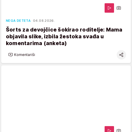
NEGA DETETA
04.08.2026.
Šorts za devojčice šokirao roditelje: Mama
objavila slike, izbila žestoka svađa u
komentarima (anketa)
Komentariši