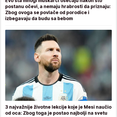
Evo šta mnogi muškarci osećaju nakon što
postanu očevi, a nemaju hrabrosti da priznaju:
Zbog ovoga se povlače od porodice i
izbegavaju da budu sa bebom
3 najvažnije životne lekcije koje je Mesi naučio
od oca: Zbog toga je postao najbolji na svetu