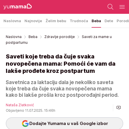
Naslovna
Najnovije
Želim bebu
Trudnoća
Beba
Dete
Porod
Naslovna
Beba
Zdravlje porodilje
Saveti za mame u
postpartumu
Saveti koje treba da čuje svaka
novopečena mama: Pomoći će vam da
lakše prođete kroz postpartum
Savetnica za laktaciju dala je nekoliko saveta
koje treba da čuje svaka novopečena mama
kako bi lakše prošla kroz postporođajni period.
Nataša Zlatković
Objavljeno 11.07.2025. 15:46h
Dodajte Yumama u vaš Google izbor