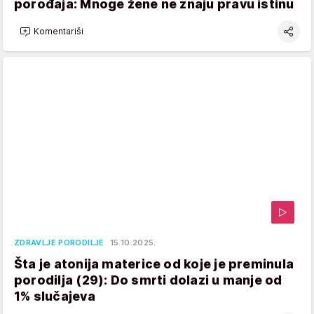
porođaja: Mnoge žene ne znaju pravu istinu
Komentariši
ZDRAVLJE PORODILJE
15.10.2025.
Šta je atonija materice od koje je preminula
porodilja (29): Do smrti dolazi u manje od
1% slučajeva