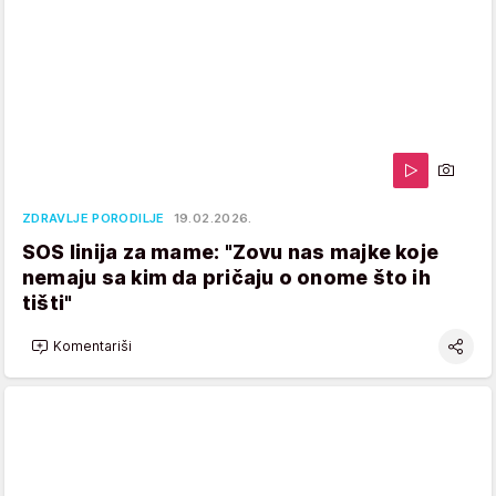
ZDRAVLJE PORODILJE
19.02.2026.
SOS linija za mame: "Zovu nas majke koje
nemaju sa kim da pričaju o onome što ih
tišti"
Komentariši