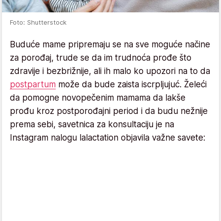
Foto: Shutterstock
Buduće mame pripremaju se na sve moguće načine
za porođaj, trude se da im trudnoća prođe što
zdravije i bezbrižnije, ali ih malo ko upozori na to da
postpartum
može da bude zaista iscrpljujuć. Želeći
da pomogne novopečenim mamama da lakše
prođu kroz postporođajni period i da budu nežnije
prema sebi, savetnica za konsultaciju je na
Instagram nalogu lalactation objavila važne savete: