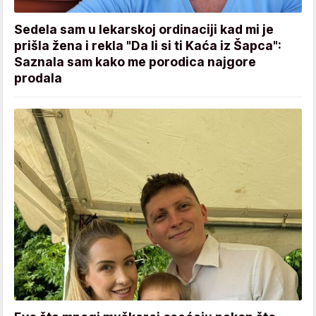
Sedela sam u lekarskoj ordinaciji kad mi je
prišla žena i rekla "Da li si ti Kaća iz Šapca":
Saznala sam kako me porodica najgore
prodala