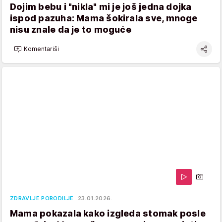
Dojim bebu i "nikla" mi je još jedna dojka
ispod pazuha: Mama šokirala sve, mnoge
nisu znale da je to moguće
Komentariši
ZDRAVLJE PORODILJE
23.01.2026.
Mama pokazala kako izgleda stomak posle