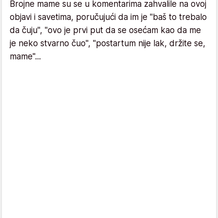
Brojne mame su se u komentarima zahvalile na ovoj
objavi i savetima, poručujući da im je "baš to trebalo
da čuju", "ovo je prvi put da se osećam kao da me
je neko stvarno čuo", "postartum nije lak, držite se,
mame"...