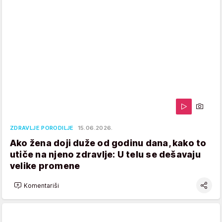
ZDRAVLJE PORODILJE
15.06.2026.
Ako žena doji duže od godinu dana, kako to
utiče na njeno zdravlje: U telu se dešavaju
velike promene
Komentariši