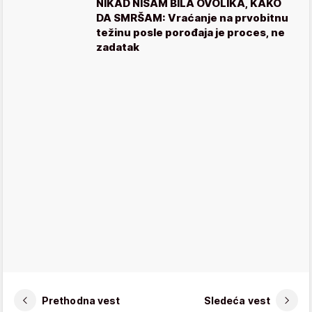
NIKAD NISAM BILA OVOLIKA, KAKO
DA SMRŠAM: Vraćanje na prvobitnu
težinu posle porođaja je proces, ne
zadatak
Prethodna vest
Sledeća vest