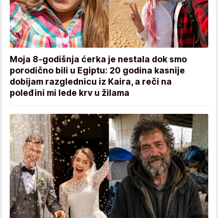
Moja 8-godišnja ćerka je nestala dok smo
porodično bili u Egiptu: 20 godina kasnije
dobijam razglednicu iz Kaira, a reči na
poleđini mi lede krv u žilama