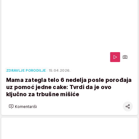
ZDRAVLJE PORODILJE
15.04.2026.
Mama zategla telo 6 nedelja posle porođaja
uz pomoć jedne cake: Tvrdi da je ovo
ključno za trbušne mišiće
Komentariši