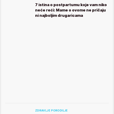
7 istina o postpartumu koje vam niko
neće reći: Mame o ovome ne pričaju
ni najboljim drugaricama
ZDRAVLJE PORODILJE