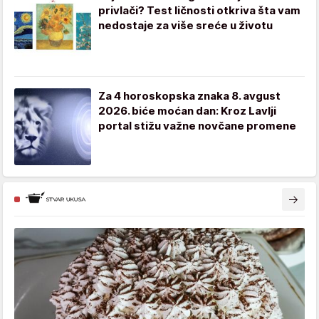
privlači? Test ličnosti otkriva šta vam
nedostaje za više sreće u životu
Za 4 horoskopska znaka 8. avgust
2026. biće moćan dan: Kroz Lavlji
portal stižu važne novčane promene