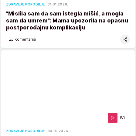
ZDRAVLJE PORODILJE
31.01.2026.
"Mislila sam da sam istegla mišić, a mogla
sam da umrem": Mama upozorila na opasnu
postporođajnu komplikaciju
Komentariši
ZDRAVLJE PORODILJE
30.01.2026.