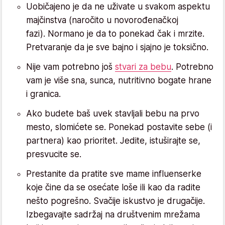
Uobičajeno je da ne uživate u svakom aspektu
majčinstva (naročito u novorođenačkoj
fazi). Normano je da to ponekad čak i mrzite.
Pretvaranje da je sve bajno i sjajno je toksično.
Nije vam potrebno još
stvari za bebu
. Potrebno
vam je više sna, sunca, nutritivno bogate hrane
i granica.
Ako budete baš uvek stavljali bebu na prvo
mesto, slomićete se. Ponekad postavite sebe (i
partnera) kao prioritet. Jedite, istuširajte se,
presvucite se.
Prestanite da pratite sve mame influenserke
koje čine da se osećate loše ili kao da radite
nešto pogrešno. Svačije iskustvo je drugačije.
Izbegavajte sadržaj na društvenim mrežama