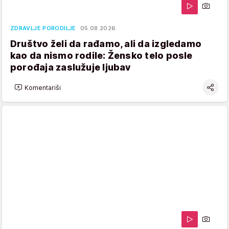
ZDRAVLJE PORODILJE
05.08.2026.
Društvo želi da rađamo, ali da izgledamo
kao da nismo rodile: Žensko telo posle
porođaja zaslužuje ljubav
Komentariši