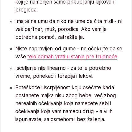
koji je namenjen samo prikupljanju lajkova i
pregleda.
Imajte na umu da niko ne ume da čita misli - ni
vaš partner, muž, porodica. Ako vam je
potrebna pomoć, zatražite je.
Niste napravljeni od gume - ne očekujte da se
vaše
telo odmah vrati u stanje pre trudnoće
.
Isceljenje nije linearno - za to je potrebno
vreme, ponekad i terapija i lekovi.
Poteškoće i iscrpljenost koju osećate kada
postanete majka nisu zbog bebe, već zbog
nerealnih očekivanja koja namećete sebi i
očekivanja koja vam nameću drugi - a vi ih
ispunjavate, sa osmehom i bez žaljenja.