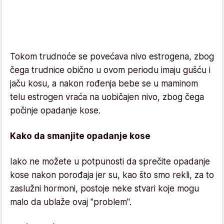
Tokom trudnoće se povećava nivo estrogena, zbog
čega trudnice obično u ovom periodu imaju gušću i
jaču kosu, a nakon rođenja bebe se u maminom
telu estrogen vraća na uobičajen nivo, zbog čega
počinje opadanje kose.
Kako da smanjite opadanje kose
Iako ne možete u potpunosti da sprečite opadanje
kose nakon porođaja jer su, kao što smo rekli, za to
zaslužni hormoni, postoje neke stvari koje mogu
malo da ublaže ovaj "problem".