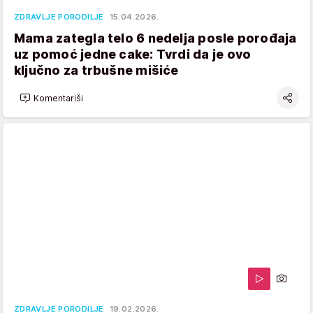
ZDRAVLJE PORODILJE
15.04.2026.
Mama zategla telo 6 nedelja posle porođaja
uz pomoć jedne cake: Tvrdi da je ovo
ključno za trbušne mišiće
Komentariši
ZDRAVLJE PORODILJE
19.02.2026.