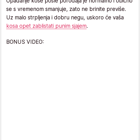
Opadanje kose posle porođaja je normalno i obično
se s vremenom smanjuje, zato ne brinite previše.
Uz malo strpljenja i dobru negu, uskoro će vaša
kosa opet zablistati punim sjajem
.
BONUS VIDEO: