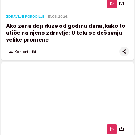
ZDRAVLJE PORODILJE
15.06.2026.
Ako žena doji duže od godinu dana, kako to
utiče na njeno zdravlje: U telu se dešavaju
velike promene
Komentariši