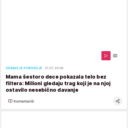
ZDRAVLJE PORODILJE
21.07.2026.
Mama šestoro dece pokazala telo bez
filtera: Milioni gledaju trag koji je na njoj
ostavilo nesebično davanje
Komentariši