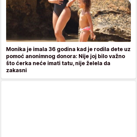
Monika je imala 36 godina kad je rodila dete uz
pomoć anonimnog donora: Nije joj bilo važno
što ćerka neće imati tatu, nije želela da
zakasni