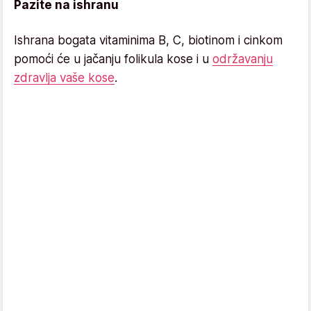
Pazite na ishranu
Ishrana bogata vitaminima B, C, biotinom i cinkom
pomoći će u jačanju folikula kose i u
održavanju
zdravlja vaše kose
.