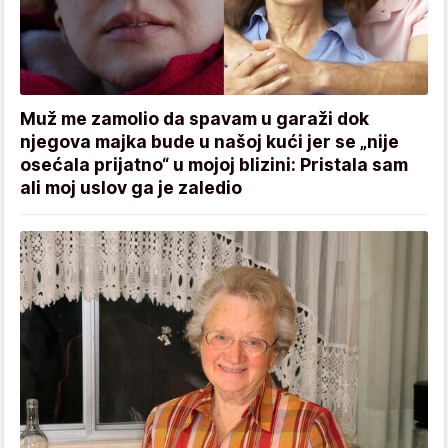
Muž me zamolio da spavam u garaži dok
njegova majka bude u našoj kući jer se „nije
osećala prijatno“ u mojoj blizini: Pristala sam
ali moj uslov ga je zaledio