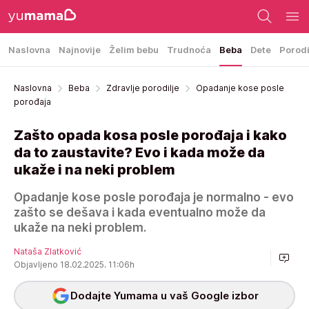
Naslovna
Najnovije
Želim bebu
Trudnoća
Beba
Dete
Porod
Naslovna
Beba
Zdravlje porodilje
Opadanje kose posle
porođaja
Zašto opada kosa posle porođaja i kako
da to zaustavite? Evo i kada može da
ukaže i na neki problem
Opadanje kose posle porođaja je normalno - evo
zašto se dešava i kada eventualno može da
ukaže na neki problem.
Nataša Zlatković
Objavljeno 18.02.2025. 11:06h
Dodajte Yumama u vaš Google izbor