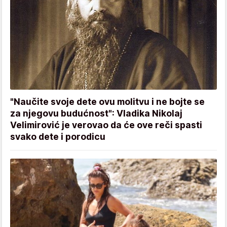
"Naučite svoje dete ovu molitvu i ne bojte se
za njegovu budućnost": Vladika Nikolaj
Velimirović je verovao da će ove reči spasti
svako dete i porodicu