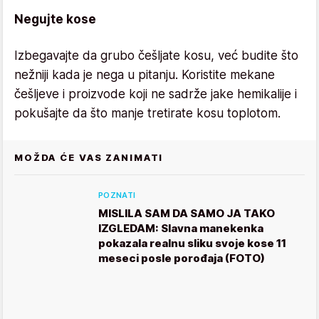
Negujte kose
Izbegavajte da grubo češljate kosu, već budite što
nežniji kada je nega u pitanju. Koristite mekane
češljeve i proizvode koji ne sadrže jake hemikalije i
pokušajte da što manje tretirate kosu toplotom.
MOŽDA ĆE VAS ZANIMATI
POZNATI
MISLILA SAM DA SAMO JA TAKO
IZGLEDAM: Slavna manekenka
pokazala realnu sliku svoje kose 11
meseci posle porođaja (FOTO)