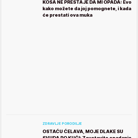
KOSA NE PRESTAJE DA MI OPADA: Evo
kako možete da joj pomognete, i kada
će prestati ova muka
ZDRAVLJE PORODILJE
OSTAĆU ĆELAVA, MOJE DLAKE SU
SVUDA PO KUĆI: Zaustavite opadanje