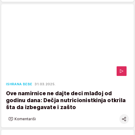
ISHRANA BEBE
31.03.2025.
Ove namirnice ne dajte deci mlađoj od
godinu dana: Dečja nutricionistkinja otkrila
šta da izbegavate i zašto
Komentariši