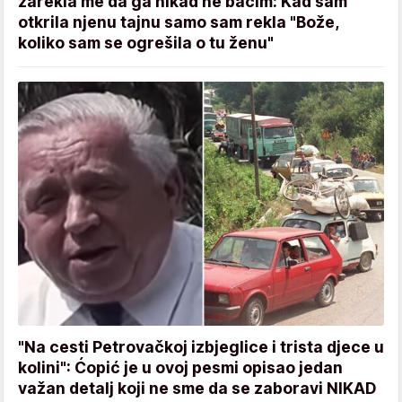
zarekla me da ga nikad ne bacim: Kad sam
otkrila njenu tajnu samo sam rekla "Bože,
koliko sam se ogrešila o tu ženu"
"Na cesti Petrovačkoj izbjeglice i trista djece u
kolini": Ćopić je u ovoj pesmi opisao jedan
važan detalj koji ne sme da se zaboravi NIKAD