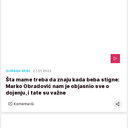
ISHRANA BEBE
27.01.2025.
Šta mame treba da znaju kada beba stigne:
Marko Obradović nam je objasnio sve o
dojenju, i tate su važne
Komentariši