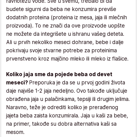
ravnotežu vode. Sve u svemu, trebalo bi da
budete sigurni da beba ne konzumira previše
dodatnih proteina (proteina iz mesa, jaja ili mlečnih
proizvoda). To ne znači da ove proizvode uopšte
ne možete da integrišete u ishranu vašeg deteta.
Ali u prvih nekoliko meseci dohrane, bebe i dalje
pokrivaju svoje stvarne potrebe za proteinima
prvenstveno kroz majčino mleko ili mleko iz flašice.
Koliko jaja sme da pojede beba od devet
meseci?
Preporuka je da se u prvoj godini života
daje najviše 1-2 jaja nedeljno. Ovo takođe uključuje
obrađena jaja u palačinkama, tepsiji ili drugim jelima.
Naravno, teže je odrediti koliko je prerađenog
jajeta beba zaista konzumirala. Jaja u kaši za bebe,
na primer, takođe su dobra alternativa kaši sa
mesom.