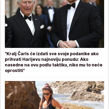
"Kralj Čarls će izdati sve svoje podanike ako
prihvati Harijevu najnoviju ponudu: Ako
nasedne na ovu podlu taktiku, niko mu to neće
oprostiti"