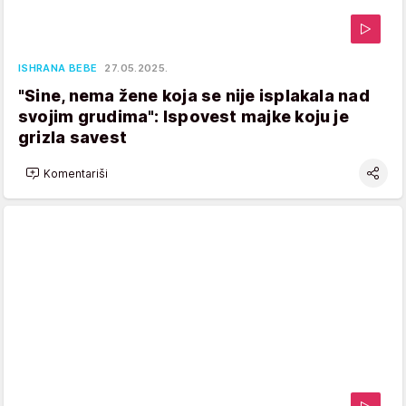
ISHRANA BEBE
27.05.2025.
"Sine, nema žene koja se nije isplakala nad
svojim grudima": Ispovest majke koju je
grizla savest
Komentariši