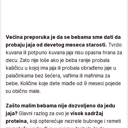
Većina preporuka je da se bebama sme dati da
probaju jaja od devetog meseca starosti.
Tvrdo
kuvana ili potpuno kuvana jaja nisu opasna hrana za
decu. Zato nije loše ako je beba ranije probala
kašičicu u kojoj ima jaja ili probala obrađeno jaje u
palačinkama bez šećera, vaflima ili mafinima za
bebe. Količine koje dete mlađe od 9 meseci pojede
su obično male.
Zašto malim bebama nije dozvoljeno da jedu
jaja?
Glavni razlog za ovo je
visok sadržaj
proteina,
koji opterećuje nezrele bubrege i remeti