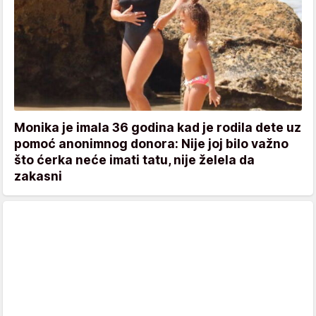
Monika je imala 36 godina kad je rodila dete uz
pomoć anonimnog donora: Nije joj bilo važno
što ćerka neće imati tatu, nije želela da
zakasni