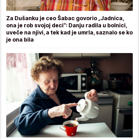
Za Dušanku je ceo Šabac govorio „Jadnica,
ona je rob svojoj deci“: Danju radila u bolnici,
uveče na njivi, a tek kad je umrla, saznalo se ko
je ona bila