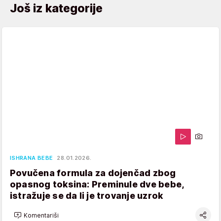
Još iz kategorije
ISHRANA BEBE
28.01.2026.
Povučena formula za dojenčad zbog
opasnog toksina: Preminule dve bebe,
istražuje se da li je trovanje uzrok
Komentariši