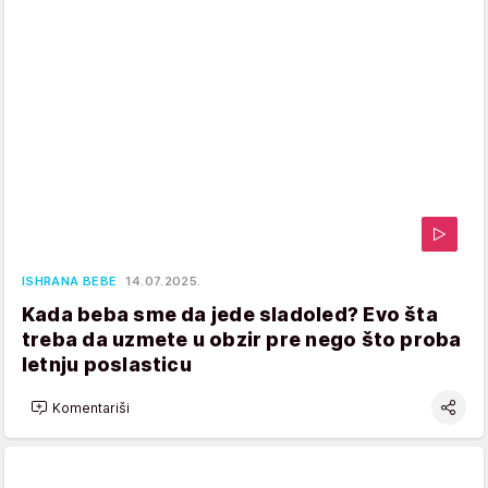
ISHRANA BEBE
14.07.2025.
Kada beba sme da jede sladoled? Evo šta
treba da uzmete u obzir pre nego što proba
letnju poslasticu
Komentariši