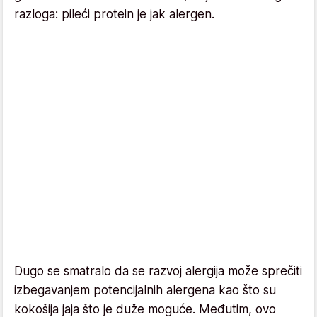
razloga: pileći protein je jak alergen.
Dugo se smatralo da se razvoj alergija može sprečiti
izbegavanjem potencijalnih alergena kao što su
kokošija jaja što je duže moguće. Međutim, ovo