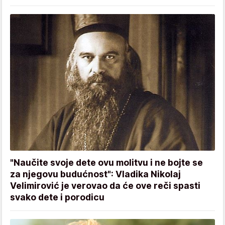
"Naučite svoje dete ovu molitvu i ne bojte se
za njegovu budućnost": Vladika Nikolaj
Velimirović je verovao da će ove reči spasti
svako dete i porodicu