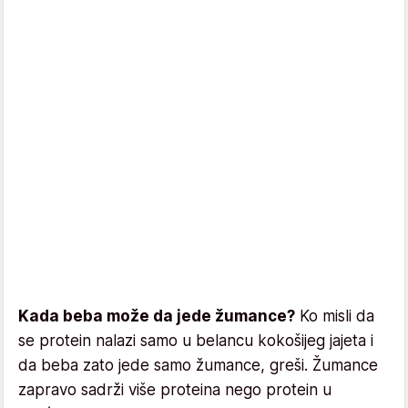
Kada beba može da jede žumance?
Ko misli da
se protein nalazi samo u belancu kokošijeg jajeta i
da beba zato jede samo žumance, greši. Žumance
zapravo sadrži više proteina nego protein u