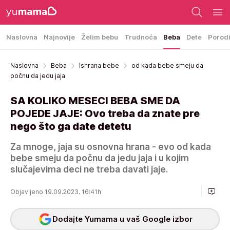
Naslovna
Najnovije
Želim bebu
Trudnoća
Beba
Dete
Porod
Naslovna
Beba
Ishrana bebe
od kada bebe smeju da
počnu da jedu jaja
SA KOLIKO MESECI BEBA SME DA
POJEDE JAJE: Ovo treba da znate pre
nego što ga date detetu
Za mnoge, jaja su osnovna hrana - evo od kada
bebe smeju da počnu da jedu jaja i u kojim
slučajevima deci ne treba davati jaje.
Objavljeno 19.09.2023. 16:41h
Dodajte Yumama u vaš Google izbor