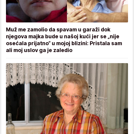
Muž me zamolio da spavam u garaži dok
njegova majka bude u našoj kući jer se „nije
osećala prijatno“ u mojoj blizini: Pristala sam
ali moj uslov ga je zaledio