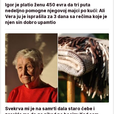
Igor je platio ženu 450 evra da tri puta
nedeljno pomogne njegovoj majci po kući: Ali
Vera ju je isprašila za 3 dana sa rečima koje je
njen sin dobro upamtio
Svekrva mi je na samrti dala staro ćebe i