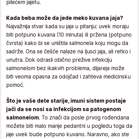
pilećem jajetu.
Kada beba može da jede meko kuvana jaja?
Najvažnija stvar kada su jaja u pitanju: uvek moraju
biti potpuno kuvana (10 minuta) ili pržena (potpuno
čvrsta) kako bi se uništila salmonela koju mogu da
sadrže. Ona se češće nalaze na ljusci jaja, ali retko i
unutra. Dok odrasli obično prežive infekciju
salmonelom bez ikakvih problema, dijareja može
biti veoma opasna za odojčad i zahteva medicinsku
pomoć.
Što je vaše dete starije, imuni sistem postaje
jači da se nosi sa infekcijom sa patogenom
salmonelom
. To znači da posle prvog rođendana
možete biti malo manje pedantni u pogledu toga da
jaje uvek bude potpuno kuvano. Naravno, ako ste