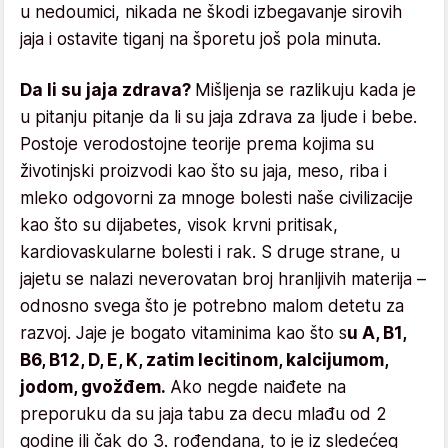
u nedoumici, nikada ne škodi izbegavanje sirovih
jaja i ostavite tiganj na šporetu još pola minuta.
Da li su jaja zdrava?
Mišljenja se razlikuju kada je
u pitanju pitanje da li su jaja zdrava za ljude i bebe.
Postoje verodostojne teorije prema kojima su
životinjski proizvodi kao što su jaja, meso, riba i
mleko odgovorni za mnoge bolesti naše civilizacije
kao što su dijabetes, visok krvni pritisak,
kardiovaskularne bolesti i rak. S druge strane, u
jajetu se nalazi neverovatan broj hranljivih materija –
odnosno svega što je potrebno malom detetu za
razvoj. Jaje je bogato vitaminima kao što s
u A, B1,
B6, B12, D, E, K, zatim lecitinom, kalcijumom,
jodom, gvožđem.
Ako negde naiđete na
preporuku da su jaja tabu za decu mlađu od 2
godine ili čak do 3. rođendana, to je iz sledećeg