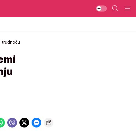
a trudnoću
remi
nju