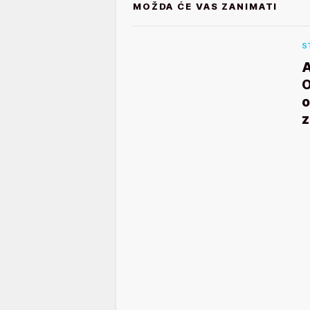
MOŽDA ĆE VAS ZANIMATI
S
A
O
o
z