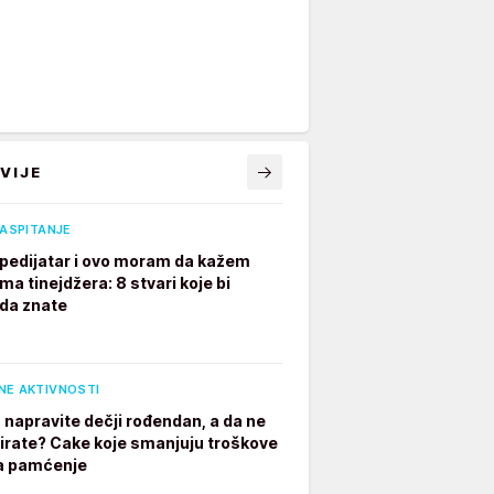
VIJE
VASPITANJE
pedijatar i ovo moram da kažem
ima tinejdžera: 8 stvari koje bi
 da znate
NE AKTIVNOSTI
 napravite dečji rođendan, a da ne
irate? Cake koje smanjuju troškove
a pamćenje