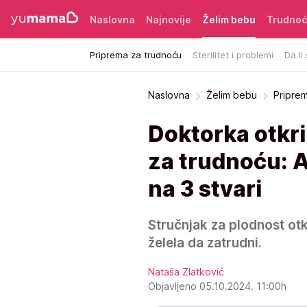
Naslovna
Najnovije
Želim bebu
Trudno
Priprema za trudnoću
Sterilitet i problemi
Da li
Naslovna
Želim bebu
Pripre
Doktorka otkril
za trudnoću: A
na 3 stvari
Stručnjak za plodnost otk
želela da zatrudni.
Nataša Zlatković
Objavljeno 05.10.2024. 11:00h