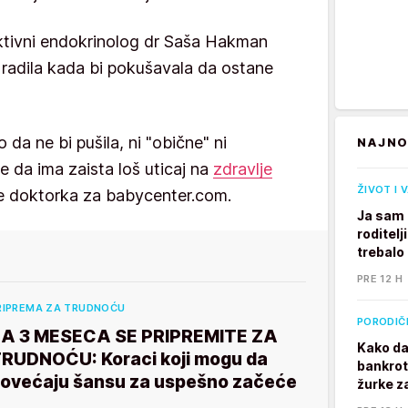
ktivni endokrinolog dr Saša Hakman
 bi radila kada bi pokušavala da ostane
o da ne bi pušila, ni "obične" ni
NAJNO
e da ima zaista loš uticaj na
zdravlje
ŽIVOT I 
 je doktorka za babycenter.com.
Ja sam 
roditelj
trebalo
PRE 12 H
RIPREMA ZA TRUDNOĆU
PORODIČ
A 3 MESECA SE PRIPREMITE ZA
Kako da
RUDNOĆU: Koraci koji mogu da
bankrot
ovećaju šansu za uspešno začeće
žurke z