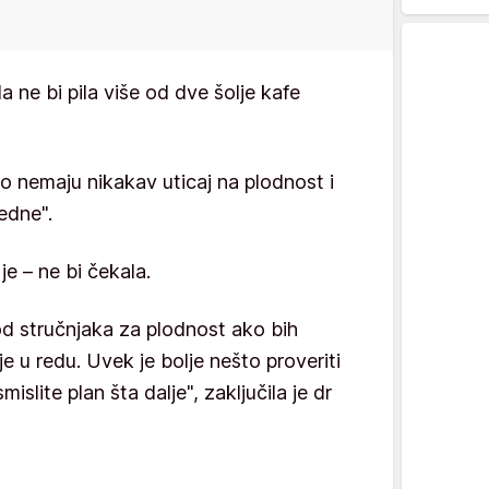
a ne bi pila više od dve šolje kafe
o nemaju nikakav uticaj na plodnost i
edne".
je – ne bi čekala.
d stručnjaka za plodnost ako bih
 u redu. Uvek je bolje nešto proveriti
islite plan šta dalje", zaključila je dr