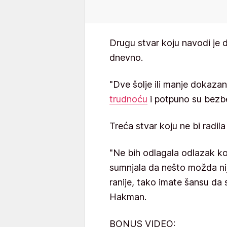
Drugu stvar koju navodi je d
dnevno.
"Dve šolje ili manje dokazan
trudnoću
i potpuno su bezb
Treća stvar koju ne bi radila 
"Ne bih odlagala odlazak ko
sumnjala da nešto možda nije
ranije, tako imate šansu da sm
Hakman.
BONUS VIDEO: