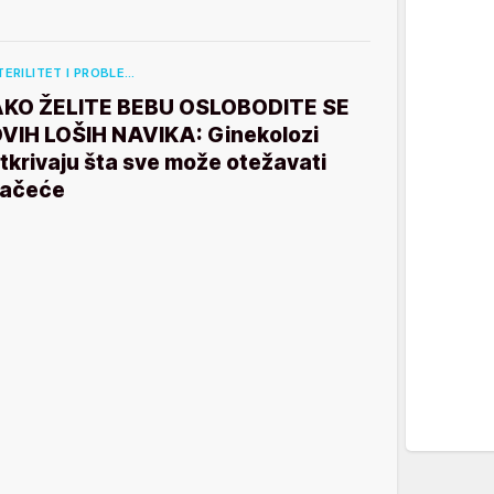
TERILITET I PROBLE…
KO ŽELITE BEBU OSLOBODITE SE
VIH LOŠIH NAVIKA: Ginekolozi
tkrivaju šta sve može otežavati
ačeće