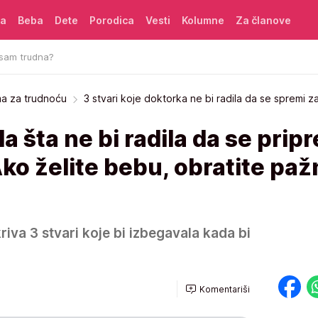
ća
Beba
Dete
Porodica
Vesti
Kolumne
Za članove
 sam trudna?
ma za trudnoću
3 stvari koje doktorka ne bi radila da se spremi z
a šta ne bi radila da se prip
ko želite bebu, obratite paž
riva 3 stvari koje bi izbegavala kada bi
Komentariši