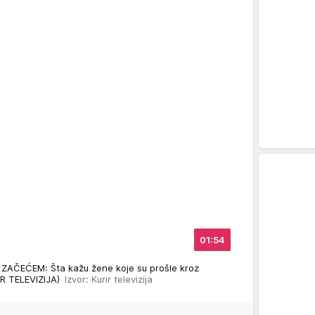
01:54
 ZAČEĆEM: Šta kažu žene koje su prošle kroz
IR TELEVIZIJA)
Izvor: Kurir televizija