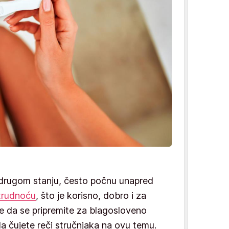
 drugom stanju, često počnu unapred
trudnoću
, što je korisno, dobro i za
te da se pripremite za blagosloveno
da čujete reči stručnjaka na ovu temu.