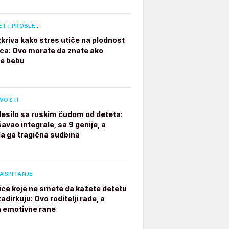
ET I PROBLE…
tkriva kako stres utiče na plodnost
a: Ovo morate da znate ako
te bebu
IVOSTI
desilo sa ruskim čudom od deteta:
avao integrale, sa 9 genije, a
a ga tragična sudbina
VASPITANJE
ice koje ne smete da kažete detetu
adirkuju: Ovo roditelji rade, a
a emotivne rane