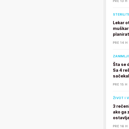
PRE 13 H
STERILIT
Lekar o
muškarc
planira
PRE 14 H
ZANIMLJ
Šta se 
Sa 4 reš
sačekal
PRE 15 H
ŽIVOT I 
3 rečen
ako ga z
ostavlj
PRE 16 H