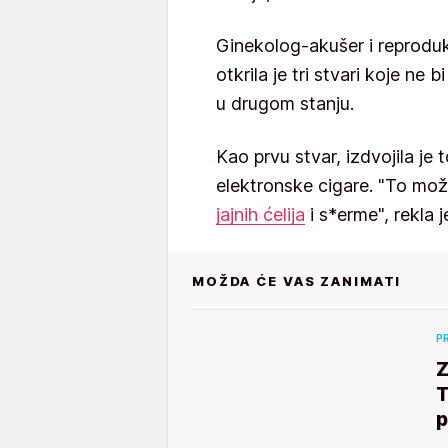
Ginekolog-akušer i reprodu
otkrila je tri stvari koje ne
u drugom stanju.
Kao prvu stvar, izdvojila je t
elektronske cigare. "To mož
jajnih ćelija
i s*erme", rekla
MOŽDA ĆE VAS ZANIMATI
P
Z
T
p