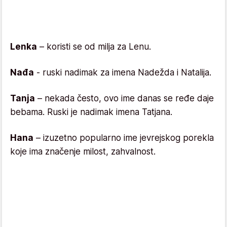
Lenka
– koristi se od milja za Lenu.
Nađa
- ruski nadimak za imena Nadežda i Natalija.
Tanja
– nekada često, ovo ime danas se ređe daje
bebama. Ruski je nadimak imena Tatjana.
Hana
– izuzetno popularno ime jevrejskog porekla
koje ima značenje milost, zahvalnost.