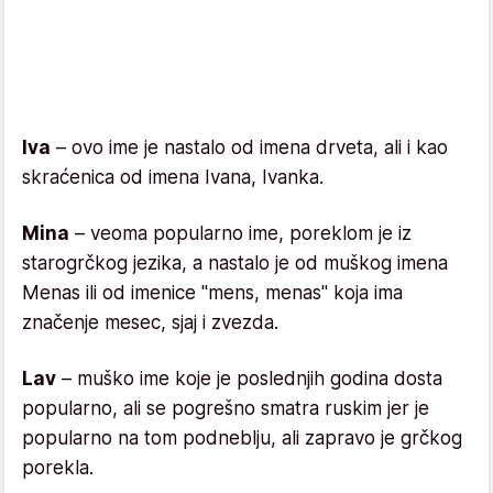
Iva
– ovo ime je nastalo od imena drveta, ali i kao
skraćenica od imena Ivana, Ivanka.
Mina
– veoma popularno ime, poreklom je iz
starogrčkog jezika, a nastalo je od muškog imena
Menas ili od imenice "mens, menas" koja ima
značenje mesec, sjaj i zvezda.
Lav
– muško ime koje je poslednjih godina dosta
popularno, ali se pogrešno smatra ruskim jer je
popularno na tom podneblju, ali zapravo je grčkog
porekla.