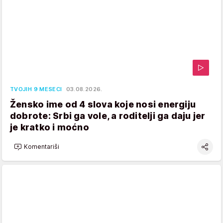
TVOJIH 9 MESECI
03.08.2026.
Žensko ime od 4 slova koje nosi energiju
dobrote: Srbi ga vole, a roditelji ga daju jer
je kratko i moćno
Komentariši