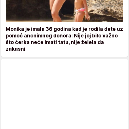
Monika je imala 36 godina kad je rodila dete uz
pomoć anonimnog donora: Nije joj bilo važno
što ćerka neće imati tatu, nije želela da
zakasni