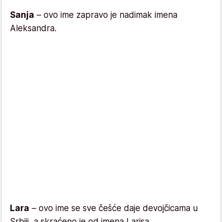
Sanja
– ovo ime zapravo je nadimak imena
Aleksandra.
Lara
– ovo ime se sve češće daje devojčicama u
Srbiji, a skraćeno je od imena Larisa.