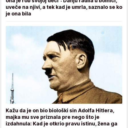
ona je rob svojoj deci“: Danju radila u bolnici,
uveče na njivi, a tek kad je umrla, saznalo se ko
je ona bila
Kažu da je on bio biološki sin Adolfa Hitlera,
majka mu sve priznala pre nego što je
izdahnula: Kad je otkrio pravu istinu, žena ga