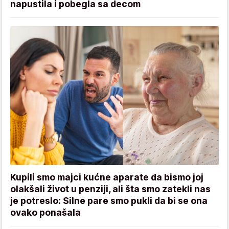
napustila i pobegla sa decom
Kupili smo majci kućne aparate da bismo joj
olakšali život u penziji, ali šta smo zatekli nas
je potreslo: Silne pare smo pukli da bi se ona
ovako ponašala