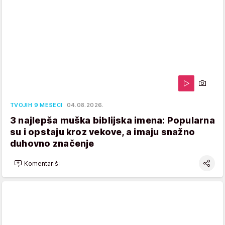
TVOJIH 9 MESECI
04.08.2026.
3 najlepša muška biblijska imena: Popularna
su i opstaju kroz vekove, a imaju snažno
duhovno značenje
Komentariši