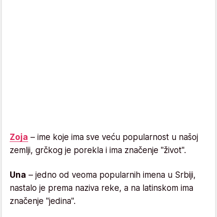
Zoja
– ime koje ima sve veću popularnost u našoj
zemlji, grčkog je porekla i ima značenje "život".
Una
– jedno od veoma popularnih imena u Srbiji,
nastalo je prema naziva reke, a na latinskom ima
značenje "jedina".