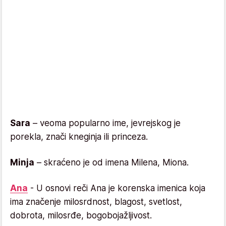
Sara
– veoma popularno ime, jevrejskog je
porekla, znači kneginja ili princeza.
Minja
– skraćeno je od imena Milena, Miona.
Ana
- U osnovi reči Ana je korenska imenica koja
ima značenje milosrdnost, blagost, svetlost,
dobrota, milosrđe, bogobojažljivost.