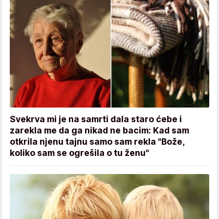
Svekrva mi je na samrti dala staro ćebe i
zarekla me da ga nikad ne bacim: Kad sam
otkrila njenu tajnu samo sam rekla "Bože,
koliko sam se ogrešila o tu ženu"