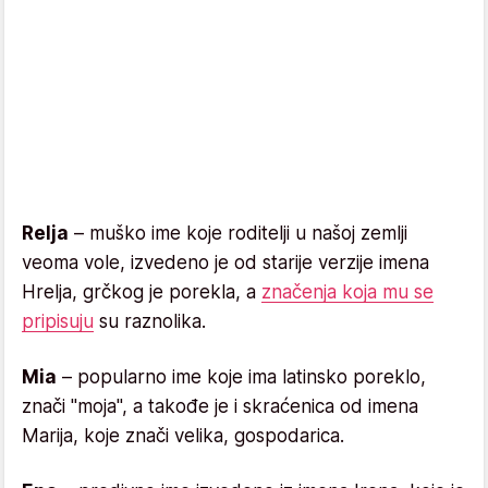
Relja
– muško ime koje roditelji u našoj zemlji
veoma vole, izvedeno je od starije verzije imena
Hrelja, grčkog je porekla, a
značenja koja mu se
pripisuju
su raznolika.
Mia
– popularno ime koje ima latinsko poreklo,
znači "moja", a takođe je i skraćenica od imena
Marija, koje znači velika, gospodarica.