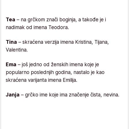
Tea
– na grčkom znači boginja, a takođe je i
nadimak od imena Teodora.
Tina
– skraćena verzija imena Kristina, Tijana,
Valentina.
Ema
– još jedno od ženskih imena koje je
popularno poslednjih godina, nastalo je kao
skraćena varijanta imena Emilija.
Janja
– grčko ime koje ima značenje čista, nevina.