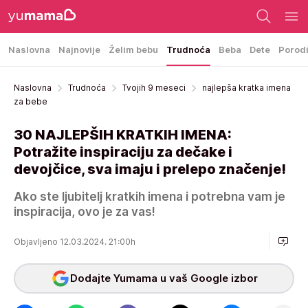
Naslovna
Najnovije
Želim bebu
Trudnoća
Beba
Dete
Porod
Naslovna
Trudnoća
Tvojih 9 meseci
najlepša kratka imena
za bebe
30 NAJLEPŠIH KRATKIH IMENA:
Potražite inspiraciju za dečake i
devojčice, sva imaju i prelepo značenje!
Ako ste ljubitelj kratkih imena i potrebna vam je
inspiracija, ovo je za vas!
Objavljeno 12.03.2024. 21:00h
Dodajte Yumama u vaš Google izbor