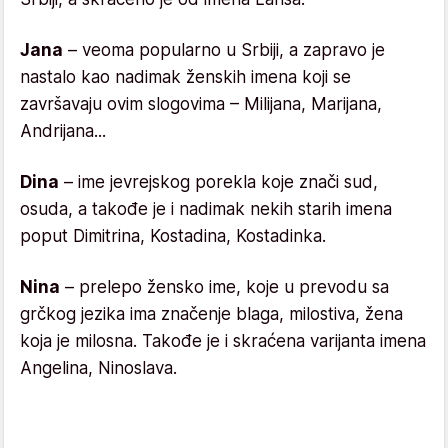
Jana
– veoma popularno u Srbiji, a zapravo je
nastalo kao nadimak ženskih imena koji se
završavaju ovim slogovima – Milijana, Marijana,
Andrijana...
Dina
– ime jevrejskog porekla koje znači sud,
osuda, a takođe je i nadimak nekih starih imena
poput Dimitrina, Kostadina, Kostadinka.
Nina
– prelepo žensko ime, koje u prevodu sa
grčkog jezika ima značenje blaga, milostiva, žena
koja je milosna. Takođe je i skraćena varijanta imena
Angelina, Ninoslava.