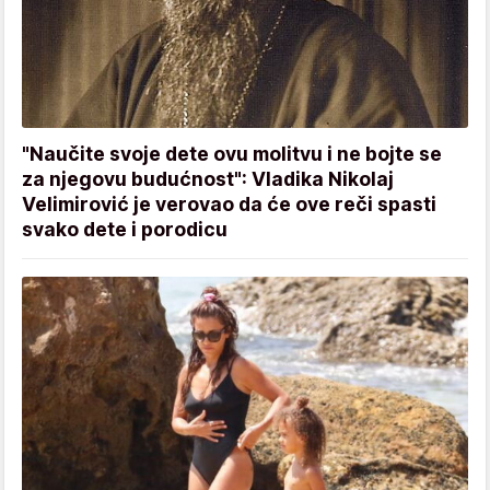
"Naučite svoje dete ovu molitvu i ne bojte se
za njegovu budućnost": Vladika Nikolaj
Velimirović je verovao da će ove reči spasti
svako dete i porodicu