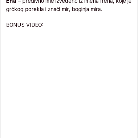
Ena
– predivno ime izvedeno iz imena Irena, koje je
grčkog porekla i znači mir, boginja mira.
BONUS VIDEO: