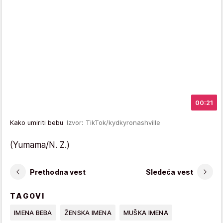
00:21
Kako umiriti bebu
Izvor: TikTok/kydkyronashville
(Yumama/N. Z.)
Prethodna vest
Sledeća vest
TAGOVI
IMENA BEBA
ŽENSKA IMENA
MUŠKA IMENA