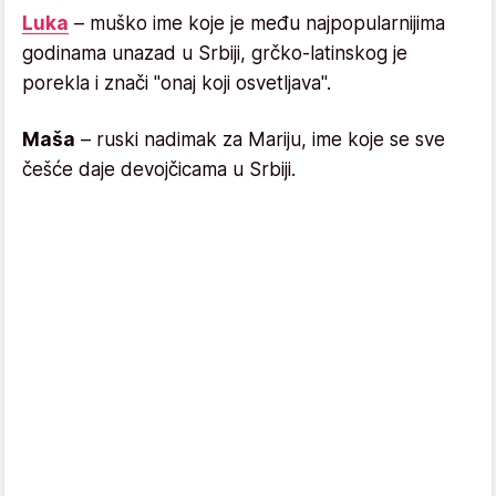
Luka
– muško ime koje je među najpopularnijima
godinama unazad u Srbiji, grčko-latinskog je
porekla i znači "onaj koji osvetljava".
Maša
– ruski nadimak za Mariju, ime koje se sve
češće daje devojčicama u Srbiji.