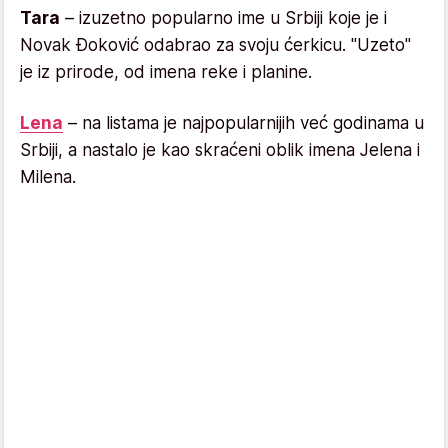
Tara
– izuzetno popularno ime u Srbiji koje je i
Novak Đoković odabrao za svoju ćerkicu. "Uzeto"
je iz prirode, od imena reke i planine.
Lena
– na listama je najpopularnijih već godinama u
Srbiji, a nastalo je kao skraćeni oblik imena Jelena i
Milena.