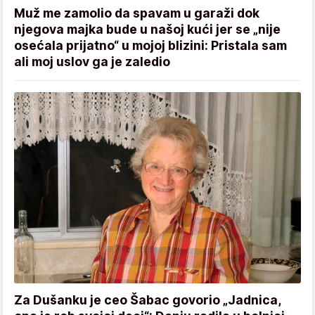
Muž me zamolio da spavam u garaži dok
njegova majka bude u našoj kući jer se „nije
osećala prijatno“ u mojoj blizini: Pristala sam
ali moj uslov ga je zaledio
Za Dušanku je ceo Šabac govorio „Jadnica,