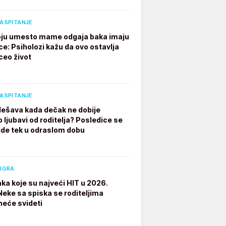
VASPITANJE
ju umesto mame odgaja baka imaju
ce: Psiholozi kažu da ovo ostavlja
ceo život
VASPITANJE
dešava kada dečak ne dobije
 ljubavi od roditelja? Posledice se
ide tek u odraslom dobu
 IGRA
aka koje su najveći HIT u 2026.
 Neke sa spiska se roditeljima
neće svideti