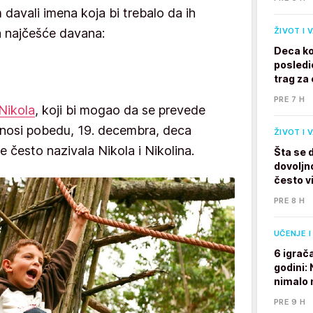
 davali imena koja bi trebalo da ih
na najčešće davana:
ŽIVOT I 
Deca ko
posledi
trag za 
PRE 7 H
Nikola
, koji bi mogao da se prevede
donosi pobedu, 19. decembra, deca
ŽIVOT I 
često nazivala Nikola i Nikolina.
Šta se 
dovoljno
često v
PRE 8 H
UČENJE I
6 igrač
godini:
nimalo 
PRE 9 H