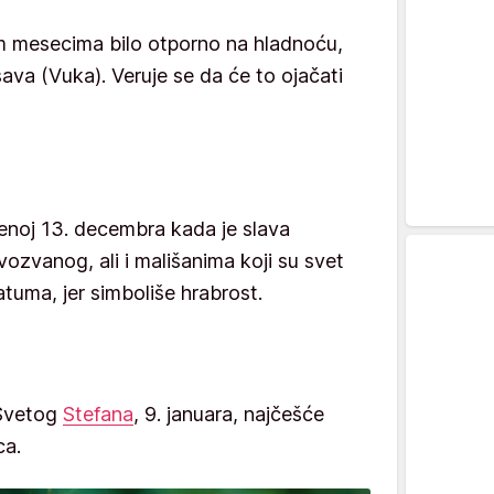
m mesecima bilo otporno na hladnoću,
sava (Vuka). Veruje se da će to ojačati
enoj 13. decembra kada je slava
vozvanog, ali i mališanima koji su svet
tuma, jer simboliše hrabrost.
 Svetog
Stefana
, 9. januara, najčešće
ca.