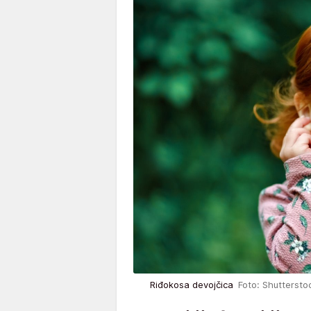
Riđokosa devojčica
Foto: Shuttersto