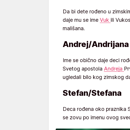
Da bi dete rođeno u zimski
daje mu se ime
Vuk
ili Vuko
mališana.
Andrej/Andrijana
Ime se obično daje deci rođ
Svetog apostola
Andreja
Pr
ugledali bilo kog zimskog da
Stefan/Stefana
Deca rođena oko praznika
se zovu po imenu ovog sve