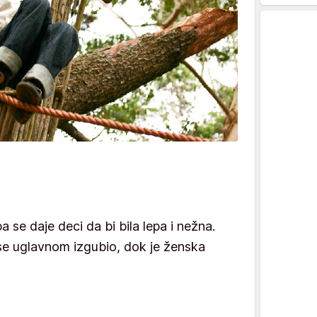
a se daje deci da bi bila lepa i nežna.
se uglavnom izgubio, dok je ženska