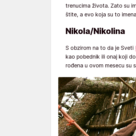
trenucima života. Zato su im
štite, a evo koja su to ime
Nikola/Nikolina
S obzirom na to da je Sveti
kao pobednik ili onaj koji 
rođena u ovom mesecu su se 