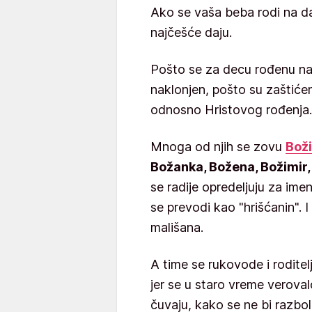
Ako se vaša beba rodi na d
najčešće daju.
Pošto se za decu rođenu na 
naklonjen, pošto su zaštić
odnosno Hristovog rođenja.
Mnoga od njih se zovu
Bož
Božanka, Božena, Božimir,
se radije opredeljuju za ime
se prevodi kao "hrišćanin". I
mališana.
A time se rukovode i rodite
jer se u staro vreme verov
čuvaju, kako se ne bi razbol