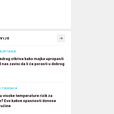
VIJE
VASPITANJE
edrag otkriva kako majka upropasti
 nas zavisi da li će porasti u dobrog
E TRUDNICA
u visoke temperature rizik za
e? Evo kakve opasnosti donose
rućine