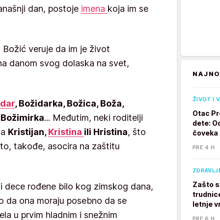
anašnji dan, postoje
imena
koja im se
Božić veruje da im je život
ena danom svog dolaska na svet,
NAJNO
ŽIVOT I 
idar
, Božidarka, Božica, Boža,
Otac Pr
 Božimirka
... Međutim, neki roditelji
dete: Od
na
Kristijan,
Kristina
ili Hristina
, što
čoveka
 to, takođe, asocira na zaštitu
PRE 4 H
ZDRAVLJ
Zašto s
lji dece rođene bilo kog zimskog dana,
trudnic
alo da ona moraju posebno da se
letnje v
ela u prvim hladnim i snežnim
PRE 6 H