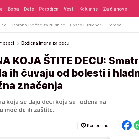
ća
Beba
Dete
Porodica
Vesti
Kolumne
Za članove
ledi
Ishrana i vežbe za trudnice
Posao u trudnoći
Porođaj
 meseci
Božićna imena za decu
A KOJA ŠTITE DECU: Smatr
a ih čuvaju od bolesti i hlad
ežna značenja
a koja se daju deci koja su rođena na
u moć da ih zaštite.
Komentariši