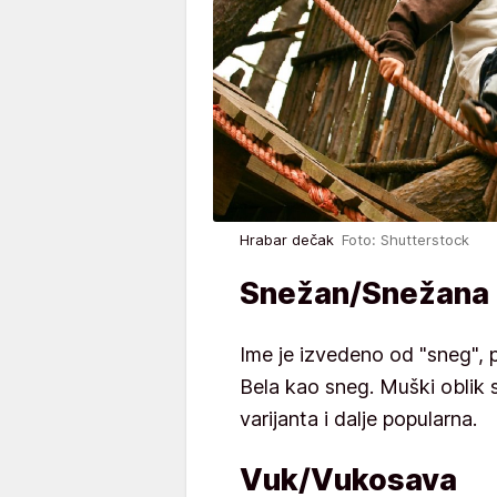
Hrabar dečak
Foto: Shutterstock
Snežan/Snežana
Ime je izvedeno od "sneg", p
Bela kao sneg. Muški oblik 
varijanta i dalje popularna.
Vuk/Vukosava