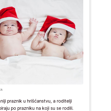
ck
niji praznik u hrišćanstvu, a roditelji
aju po prazniku na koji su se rodili.