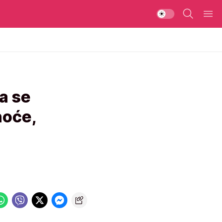
a se
noće,