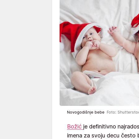
Novogodišnje bebe
Foto: Shuttersto
Božić
je definitivno najrados
imena za svoju decu često bir