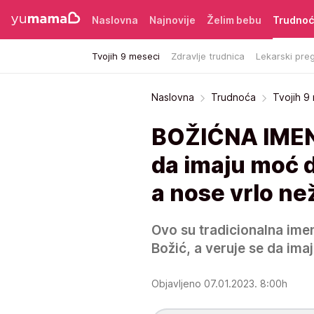
Naslovna
Najnovije
Želim bebu
Trudno
Tvojih 9 meseci
Zdravlje trudnica
Lekarski preg
Naslovna
Trudnoća
Tvojih 9
BOŽIĆNA IMEN
da imaju moć d
a nose vrlo n
Ovo su tradicionalna imen
Božić, a veruje se da imaj
Objavljeno 07.01.2023. 8:00h