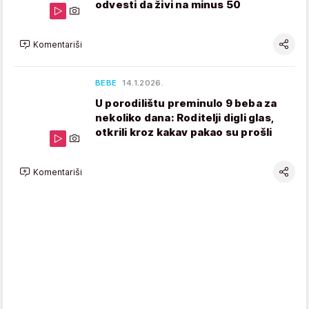
odvesti da živi na minus 50
Komentariši
BEBE
14.1.2026.
U porodilištu preminulo 9 beba za
nekoliko dana: Roditelji digli glas,
otkrili kroz kakav pakao su prošli
Komentariši