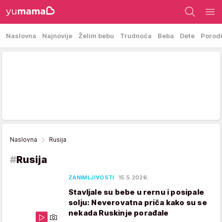
Naslovna
Najnovije
Želim bebu
Trudnoća
Beba
Dete
Porod
Naslovna
Rusija
#
Rusija
ZANIMLJIVOSTI
15.5.2026.
Stavljale su bebe u rernu i posipale
solju: Neverovatna priča kako su se
nekada Ruskinje porađale