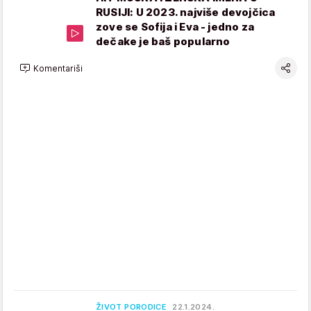
RUSIJI: U 2023. najviše devojčica
zove se Sofija i Eva - jedno za
dečake je baš popularno
Komentariši
ŽIVOT PORODICE
22.1.2024.