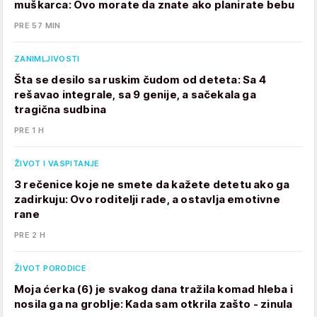
muškarca: Ovo morate da znate ako planirate bebu
PRE 57 MIN
ZANIMLJIVOSTI
Šta se desilo sa ruskim čudom od deteta: Sa 4
rešavao integrale, sa 9 genije, a sačekala ga
tragična sudbina
PRE 1 H
ŽIVOT I VASPITANJE
3 rečenice koje ne smete da kažete detetu ako ga
zadirkuju: Ovo roditelji rade, a ostavlja emotivne
rane
PRE 2 H
ŽIVOT PORODICE
Moja ćerka (6) je svakog dana tražila komad hleba i
nosila ga na groblje: Kada sam otkrila zašto - zinula