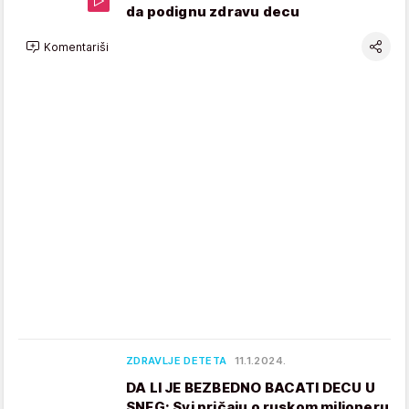
da podignu zdravu decu
Komentariši
ZDRAVLJE DETETA
11.1.2024.
DA LI JE BEZBEDNO BACATI DECU U
SNEG: Svi pričaju o ruskom milioneru