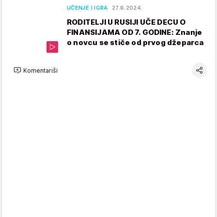
UČENJE I IGRA
27.6.2024.
RODITELJI U RUSIJI UČE DECU O
FINANSIJAMA OD 7. GODINE: Znanje
o novcu se stiče od prvog džeparca
Komentariši