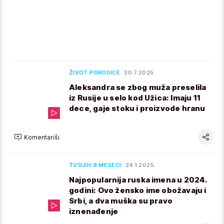
ŽIVOT PORODICE
30.7.2025.
Aleksandra se zbog muža preselila
iz Rusije u selo kod Užica: Imaju 11
dece, gaje stoku i proizvode hranu
Komentariši
TVOJIH 9 MESECI
24.1.2025.
Najpopularnija ruska imena u 2024.
godini: Ovo žensko ime obožavaju i
Srbi, a dva muška su pravo
iznenađenje