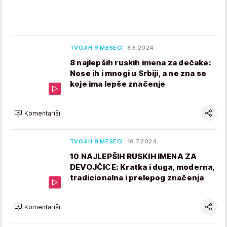
TVOJIH 9 MESECI
8.8.2024.
8 najlepših ruskih imena za dečake:
Nose ih i mnogi u Srbiji, a ne zna se
koje ima lepše značenje
Komentariši
TVOJIH 9 MESECI
16.7.2024.
10 NAJLEPŠIH RUSKIH IMENA ZA
DEVOJČICE: Kratka i duga, moderna,
tradicionalna i prelepog značenja
Komentariši