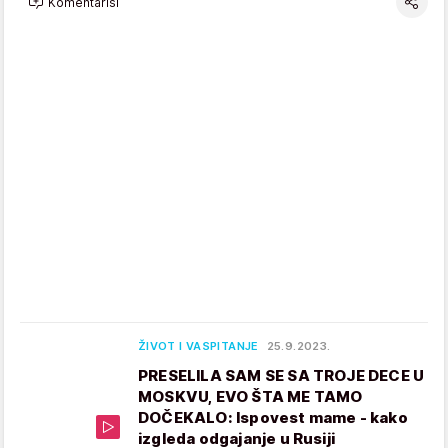
Komentariši
ŽIVOT I VASPITANJE
25.9.2023.
PRESELILA SAM SE SA TROJE DECE U
MOSKVU, EVO ŠTA ME TAMO
DOČEKALO: Ispovest mame - kako
izgleda odgajanje u Rusiji