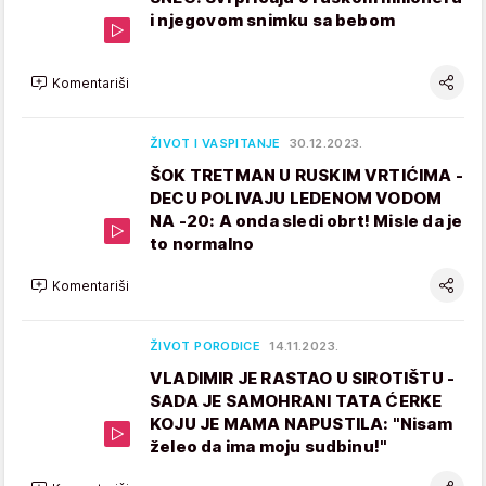
i njegovom snimku sa bebom
Komentariši
ŽIVOT I VASPITANJE
30.12.2023.
ŠOK TRETMAN U RUSKIM VRTIĆIMA -
DECU POLIVAJU LEDENOM VODOM
NA -20: A onda sledi obrt! Misle da je
to normalno
Komentariši
ŽIVOT PORODICE
14.11.2023.
VLADIMIR JE RASTAO U SIROTIŠTU -
SADA JE SAMOHRANI TATA ĆERKE
KOJU JE MAMA NAPUSTILA: "Nisam
želeo da ima moju sudbinu!"