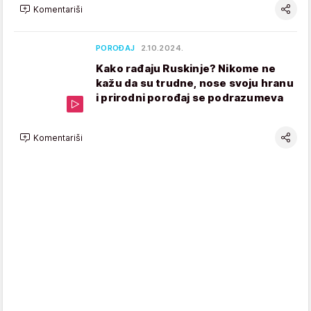
Komentariši
POROĐAJ
2.10.2024.
Kako rađaju Ruskinje? Nikome ne
kažu da su trudne, nose svoju hranu
i prirodni porođaj se podrazumeva
Komentariši