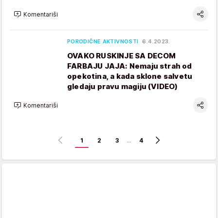
Komentariši
PORODIČNE AKTIVNOSTI
6.4.2023.
OVAKO RUSKINJE SA DECOM
FARBAJU JAJA: Nemaju strah od
opekotina, a kada sklone salvetu
gledaju pravu magiju (VIDEO)
Komentariši
1
2
3
…
4