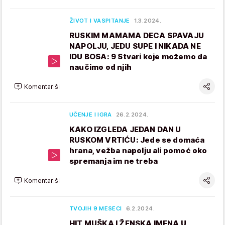
ŽIVOT I VASPITANJE
1.3.2024.
RUSKIM MAMAMA DECA SPAVAJU
NAPOLJU, JEDU SUPE I NIKADA NE
IDU BOSA: 9 Stvari koje možemo da
naučimo od njih
Komentariši
UČENJE I IGRA
26.2.2024.
KAKO IZGLEDA JEDAN DAN U
RUSKOM VRTIĆU: Jede se domaća
hrana, vežba napolju ali pomoć oko
spremanja im ne treba
Komentariši
TVOJIH 9 MESECI
6.2.2024.
HIT MUŠKA I ŽENSKA IMENA U