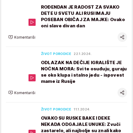
ROĐENDAN JE RADOST ZA SVAKO
DETE U SVETU ALI RUSI IMAJU
POSEBAN OBIČAJ ZA MAJKE: Ovako
oni slave divan dan
Komentariši
ŽIVOT PORODICE
22.1.2024.
ODLAZAK NA DEČIJE IGRALIŠTE JE
NOĆNA MORA: Svi te osuđuju, guraju
se oko klupa i stalno jedu - ispovest
mame iz Rusije
Komentariši
ŽIVOT PORODICE
11.1.2024.
OVAKO SU RUSKE BAKE I DEKE
NEKADA ODGAJALE UNUKE: Zvuči
zastarelo, ali najbolje su znali kako