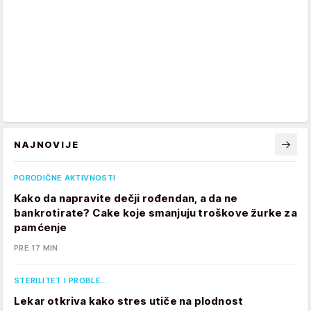
NAJNOVIJE
PORODIČNE AKTIVNOSTI
Kako da napravite dečji rođendan, a da ne
bankrotirate? Cake koje smanjuju troškove žurke za
pamćenje
PRE 17 MIN
STERILITET I PROBLE…
Lekar otkriva kako stres utiče na plodnost