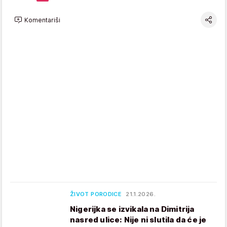
Komentariši
ŽIVOT PORODICE
21.1.2026.
Nigerijka se izvikala na Dimitrija
nasred ulice: Nije ni slutila da će je