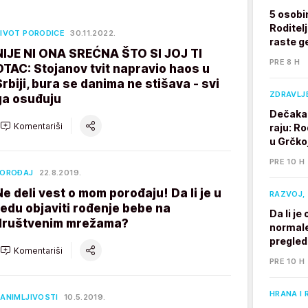
5 osobi
Roditelj
IVOT PORODICE
30.11.2022.
raste g
NIJE NI ONA SREĆNA ŠTO SI JOJ TI
PRE 8 H
OTAC: Stojanov tvit napravio haos u
Srbiji, bura se danima ne stišava - svi
ZDRAVLJ
ga osuđuju
Dečaka 
Komentariši
raju: Ro
u Grčkoj
PRE 10 H
POROĐAJ
22.8.2019.
Ne deli vest o mom porođaju! Da li je u
RAZVOJ, 
redu objaviti rođenje bebe na
Da li j
društvenim mrežama?
normale
pregle
Komentariši
PRE 10 H
HRANA I 
ANIMLJIVOSTI
10.5.2019.