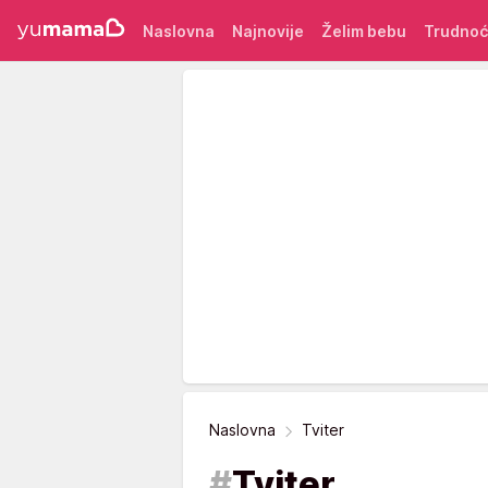
Naslovna
Najnovije
Želim bebu
Trudno
Naslovna
Tviter
#
Tviter