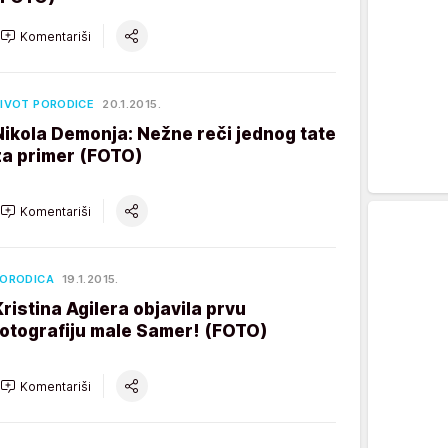
Komentariši
IVOT PORODICE
20.1.2015.
Nikola Demonja: Nežne reči jednog tate
za primer (FOTO)
Komentariši
ORODICA
19.1.2015.
Kristina Agilera objavila prvu
fotografiju male Samer! (FOTO)
Komentariši