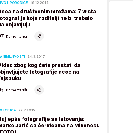
IVOT PORODICE
19.12.2017.
Deca na društvenim mrežama: 7 vrsta
fotografija koje roditelji ne bi trebalo
da objavljuju
Komentariši
ANIMLJIVOSTI
24.3.2017.
Video zbog kog ćete prestati da
objavljujete fotografije dece na
Fejsbuku
Komentariši
ORODICA
22.7.2015.
Najlepše fotografije sa letovanja:
Marko Jarić sa ćerkicama na Mikonosu
(FOTO)