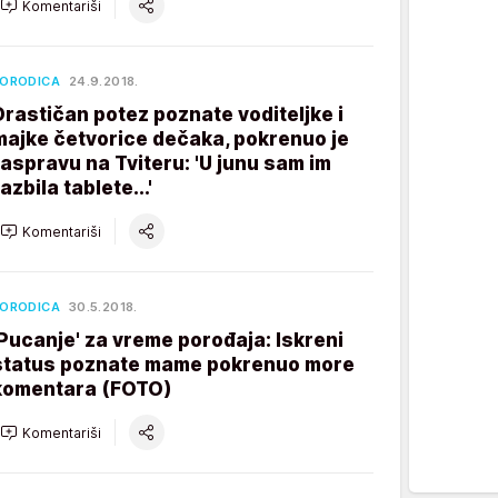
Komentariši
ORODICA
24.9.2018.
Drastičan potez poznate voditeljke i
majke četvorice dečaka, pokrenuo je
raspravu na Tviteru: 'U junu sam im
azbila tablete...'
Komentariši
ORODICA
30.5.2018.
'Pucanje' za vreme porođaja: Iskreni
status poznate mame pokrenuo more
komentara (FOTO)
Komentariši