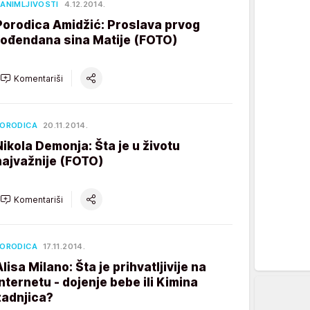
ANIMLJIVOSTI
4.12.2014.
Porodica Amidžić: Proslava prvog
rođendana sina Matije (FOTO)
Komentariši
ORODICA
20.11.2014.
Nikola Demonja: Šta je u životu
najvažnije (FOTO)
Komentariši
ORODICA
17.11.2014.
Alisa Milano: Šta je prihvatljivije na
Internetu - dojenje bebe ili Kimina
zadnjica?