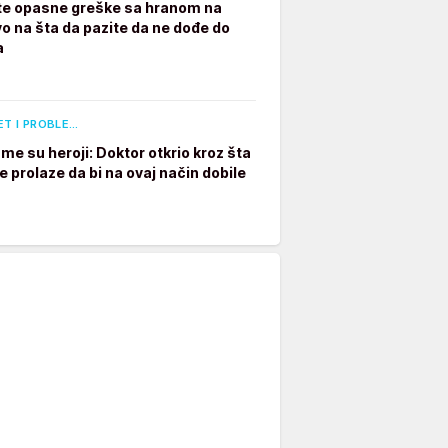
te opasne greške sa hranom na
vo na šta da pazite da ne dođe do
a
ET I PROBLE…
e su heroji: Doktor otkrio kroz šta
e prolaze da bi na ovaj način dobile