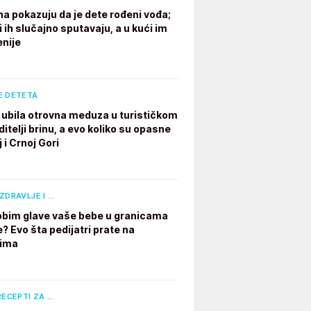
na pokazuju da je dete rođeni vođa;
i ih slučajno sputavaju, a u kući im
enije
E DETETA
ubila otrovna meduza u turističkom
ditelji brinu, a evo koliko su opasne
 i Crnoj Gori
ZDRAVLJE I …
e obim glave vaše bebe u granicama
? Evo šta pedijatri prate na
dima
RECEPTI ZA …