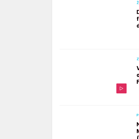
Ž
Z
P