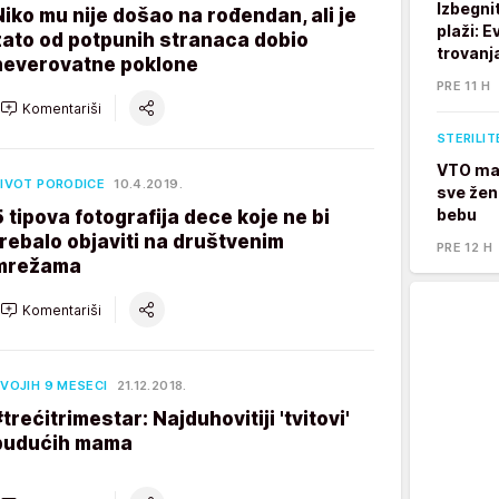
Izbegni
Niko mu nije došao na rođendan, ali je
plaži: E
zato od potpunih stranaca dobio
trovanj
neverovatne poklone
PRE 11 H
Komentariši
STERILIT
VTO mam
IVOT PORODICE
10.4.2019.
sve žen
bebu
5 tipova fotografija dece koje ne bi
trebalo objaviti na društvenim
PRE 12 H
mrežama
Komentariši
VOJIH 9 MESECI
21.12.2018.
#trećitrimestar: Najduhovitiji 'tvitovi'
budućih mama