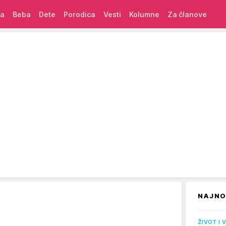
ća
Beba
Dete
Porodica
Vesti
Kolumne
Za članove
NAJNO
ŽIVOT I 