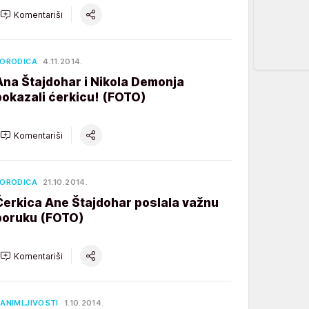
Komentariši
ORODICA
4.11.2014.
Ana Štajdohar i Nikola Demonja
pokazali ćerkicu! (FOTO)
Komentariši
ORODICA
21.10.2014.
Ćerkica Ane Štajdohar poslala važnu
poruku (FOTO)
Komentariši
ANIMLJIVOSTI
1.10.2014.