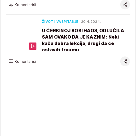
Komentariši
ŽIVOT I VASPITANJE
20.4.2024.
U ĆERKINOJ SOBI HAOS, ODLUČILA
SAM OVAKO DA JE KAZNIM: Neki
kažu dobra lekcija, drugi da će
ostaviti traumu
Komentariši