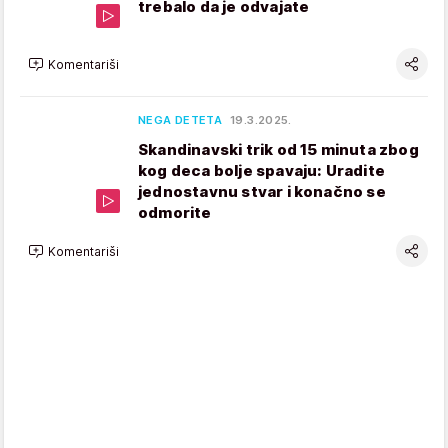
trebalo da je odvajate
Komentariši
NEGA DETETA
19.3.2025.
Skandinavski trik od 15 minuta zbog
kog deca bolje spavaju: Uradite
jednostavnu stvar i konačno se
odmorite
Komentariši