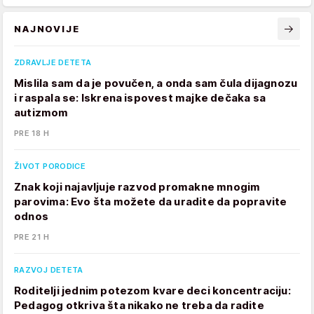
NAJNOVIJE
ZDRAVLJE DETETA
Mislila sam da je povučen, a onda sam čula dijagnozu
i raspala se: Iskrena ispovest majke dečaka sa
autizmom
PRE 18 H
ŽIVOT PORODICE
Znak koji najavljuje razvod promakne mnogim
parovima: Evo šta možete da uradite da popravite
odnos
PRE 21 H
RAZVOJ DETETA
Roditelji jednim potezom kvare deci koncentraciju:
Pedagog otkriva šta nikako ne treba da radite