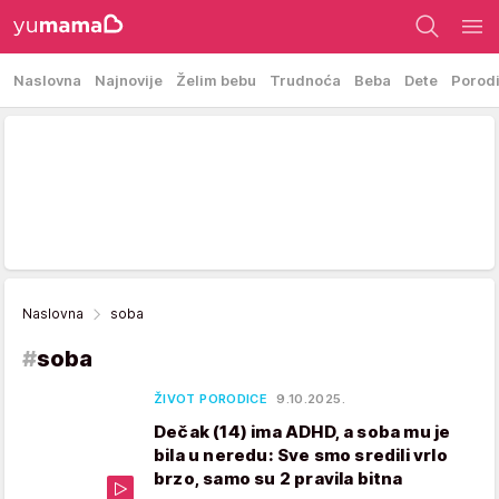
Naslovna
Najnovije
Želim bebu
Trudnoća
Beba
Dete
Porod
Naslovna
soba
#
soba
ŽIVOT PORODICE
9.10.2025.
Dečak (14) ima ADHD, a soba mu je
bila u neredu: Sve smo sredili vrlo
brzo, samo su 2 pravila bitna