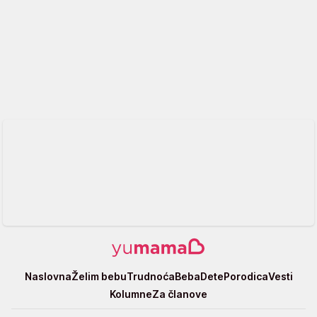
Yumama
Naslovna
Želim bebu
Trudnoća
Beba
Dete
Porodica
Vesti
Kolumne
Za članove