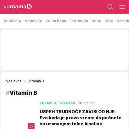
Naslovna
Najnovije
Želim bebu
Trudnoća
Beba
Dete
Porod
Naslovna
Vitamin B
#
Vitamin B
ZDRAVLJE TRUDNICA
30.7.2023.
USPEH TRUDNOĆE ZAVISI OD NJE:
Evo kada je pravo vreme da počnete
sa uzimanjem folne kiseline