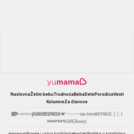
Yumama
Naslovna
Želim bebu
Trudnoća
Beba
Dete
Porodica
Vesti
Kolumne
Za članove
Impresum
Pravila i uslovi korišćenja
Kontakt
Politika o kolačićima