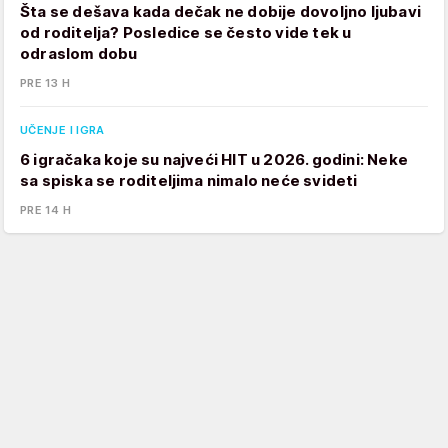
Šta se dešava kada dečak ne dobije dovoljno ljubavi
od roditelja? Posledice se često vide tek u
odraslom dobu
PRE 13 H
UČENJE I IGRA
6 igračaka koje su najveći HIT u 2026. godini: Neke
sa spiska se roditeljima nimalo neće svideti
PRE 14 H