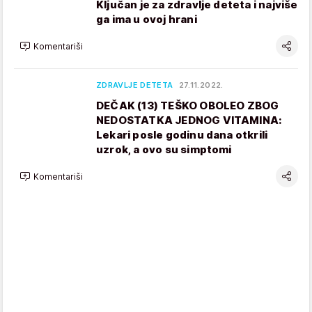
Ključan je za zdravlje deteta i najviše
ga ima u ovoj hrani
Komentariši
ZDRAVLJE DETETA
27.11.2022.
DEČAK (13) TEŠKO OBOLEO ZBOG
NEDOSTATKA JEDNOG VITAMINA:
Lekari posle godinu dana otkrili
uzrok, a ovo su simptomi
Komentariši