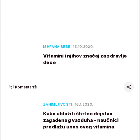
ISHRANA BEBE
13.10.2020.
Vitamini i njihov značaj za zdravlje
dece
Komentariši
ZANIMLJIVOSTI
16.1.2020.
Kako ublažiti štetno dejstvo
zagađenog vazduha - naučnici
predlažu unos ovog vitamina