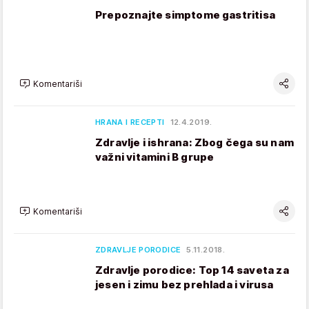
Prepoznajte simptome gastritisa
Komentariši
HRANA I RECEPTI
12.4.2019.
Zdravlje i ishrana: Zbog čega su nam
važni vitamini B grupe
Komentariši
ZDRAVLJE PORODICE
5.11.2018.
Zdravlje porodice: Top 14 saveta za
jesen i zimu bez prehlada i virusa