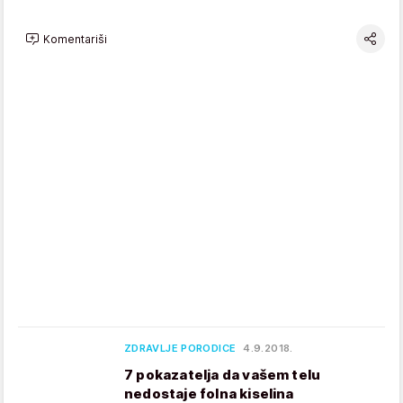
Komentariši
ZDRAVLJE PORODICE
4.9.2018.
7 pokazatelja da vašem telu
nedostaje folna kiselina