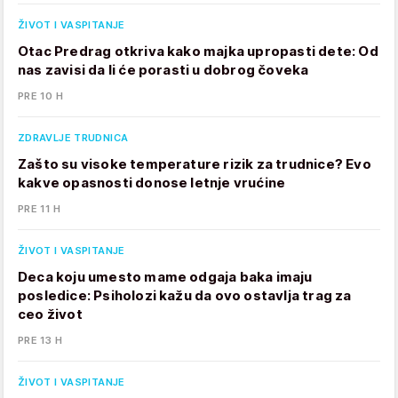
ŽIVOT I VASPITANJE
Otac Predrag otkriva kako majka upropasti dete: Od
nas zavisi da li će porasti u dobrog čoveka
PRE 10 H
ZDRAVLJE TRUDNICA
Zašto su visoke temperature rizik za trudnice? Evo
kakve opasnosti donose letnje vrućine
PRE 11 H
ŽIVOT I VASPITANJE
Deca koju umesto mame odgaja baka imaju
posledice: Psiholozi kažu da ovo ostavlja trag za
ceo život
PRE 13 H
ŽIVOT I VASPITANJE