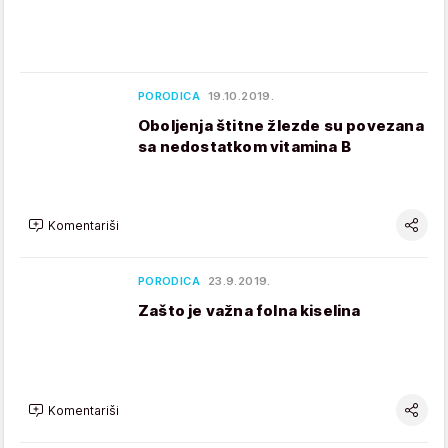
PORODICA
19.10.2019.
Oboljenja štitne žlezde su povezana
sa nedostatkom vitamina B
Komentariši
PORODICA
23.9.2019.
Zašto je važna folna kiselina
Komentariši