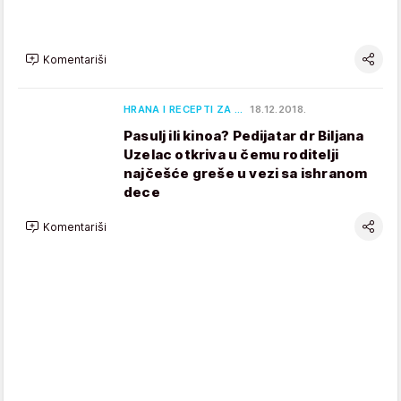
Komentariši
HRANA I RECEPTI ZA …
18.12.2018.
Pasulj ili kinoa? Pedijatar dr Biljana
Uzelac otkriva u čemu roditelji
najčešće greše u vezi sa ishranom
dece
Komentariši