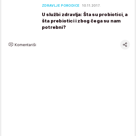
ZDRAVLJE PORODICE
10.11.2017.
U službi zdravlja: Šta su probiotici, a
šta prebiotici i zbog čega su nam
potrebni?
Komentariši