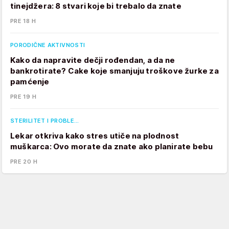
tinejdžera: 8 stvari koje bi trebalo da znate
PRE 18 H
PORODIČNE AKTIVNOSTI
Kako da napravite dečji rođendan, a da ne
bankrotirate? Cake koje smanjuju troškove žurke za
pamćenje
PRE 19 H
STERILITET I PROBLE…
Lekar otkriva kako stres utiče na plodnost
muškarca: Ovo morate da znate ako planirate bebu
PRE 20 H