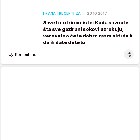
HRANA I RECEPTI ZA …
23.10.2017.
Saveti nutricioniste: Kada saznate
šta sve gazirani sokovi uzrokuju,
verovatno ćete dobro razmisliti da li
da ih date detetu
Komentariši