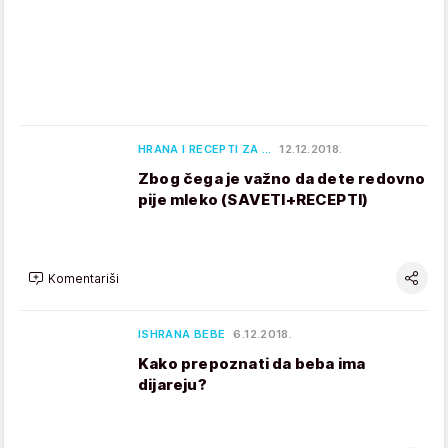
HRANA I RECEPTI ZA …
12.12.2018.
Zbog čega je važno da dete redovno
pije mleko (SAVETI+RECEPTI)
Komentariši
ISHRANA BEBE
6.12.2018.
Kako prepoznati da beba ima
dijareju?