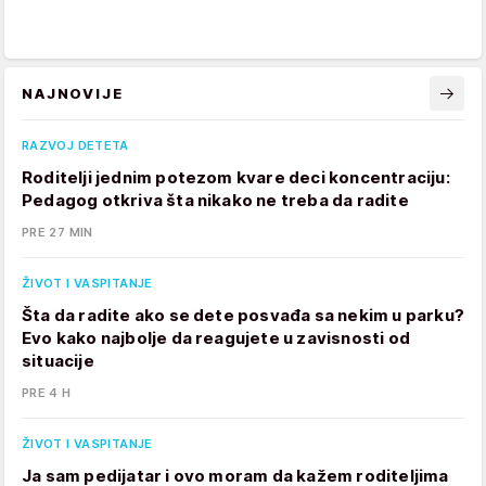
NAJNOVIJE
RAZVOJ DETETA
Roditelji jednim potezom kvare deci koncentraciju:
Pedagog otkriva šta nikako ne treba da radite
PRE 27 MIN
ŽIVOT I VASPITANJE
Šta da radite ako se dete posvađa sa nekim u parku?
Evo kako najbolje da reagujete u zavisnosti od
situacije
PRE 4 H
ŽIVOT I VASPITANJE
Ja sam pedijatar i ovo moram da kažem roditeljima