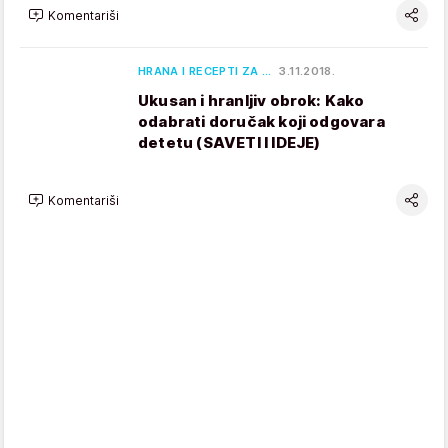
Komentariši
HRANA I RECEPTI ZA …
3.11.2018.
Ukusan i hranljiv obrok: Kako
odabrati doručak koji odgovara
detetu (SAVETI I IDEJE)
Komentariši