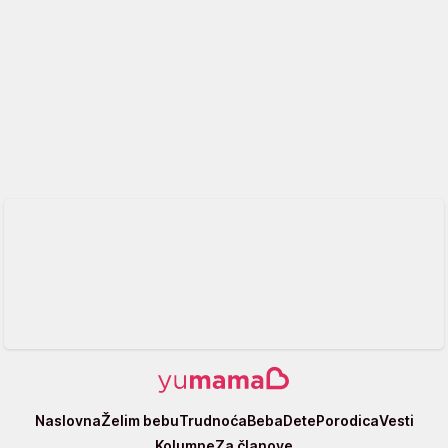
Yumama
Naslovna
Želim bebu
Trudnoća
Beba
Dete
Porodica
Vesti
Kolumne
Za članove