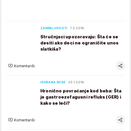
ZANIMLJIVOSTI
7.5.2018.
Stručnjaci upozoravaju: Šta će se
desiti ako deci ne ograničite unos
slatkiša?
Komentariši
ISHRANA BEBE
25.1.2018.
Hronično povraćanje kod beba: Šta
je gastroezofagusni refluks (GER) i
kako se leči?
Komentariši