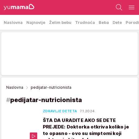
Naslovna
Najnovije
Želim bebu
Trudnoća
Beba
Dete
Porod
Naslovna
pedijatar-nutricionista
#
pedijatar-nutricionista
ZDRAVLJE DETETA
7.1.2024.
ŠTA DA URADITE AKO SE DETE
PREJEDE: Doktorka otkriva koliko je
to opasno - ovo su simptomi koji