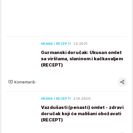
HRANA I RECEPTI
1.3.2021.
Gurmanski doručak: Ukusan omlet
sa viršlama, slaninom i kačkavaljem
(RECEPT)
Komentariši
HRANA I RECEPTI
2.10.2020.
Vazdušasti (penasti) omlet - zdravi
doručak koji će mališani obožavati
(RECEPT)