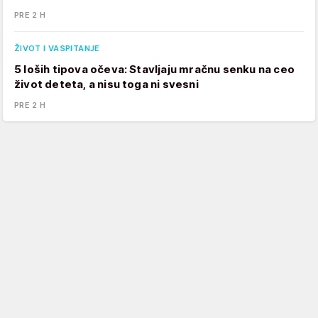
PRE 2 H
ŽIVOT I VASPITANJE
5 loših tipova očeva: Stavljaju mračnu senku na ceo
život deteta, a nisu toga ni svesni
PRE 2 H