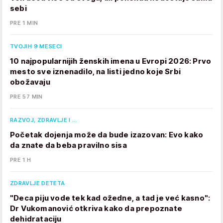
sebi
PRE 1 MIN
TVOJIH 9 MESECI
10 najpopularnijih ženskih imena u Evropi 2026: Prvo
mesto sve iznenadilo, na listi jedno koje Srbi
obožavaju
PRE 57 MIN
RAZVOJ, ZDRAVLJE I …
Početak dojenja može da bude izazovan: Evo kako
da znate da beba pravilno sisa
PRE 1 H
ZDRAVLJE DETETA
"Deca piju vode tek kad ožedne, a tad je već kasno":
Dr Vukomanović otkriva kako da prepoznate
dehidrataciju