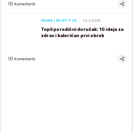
Komentariši
HRANA I RECEPTI ZA …
22.2.2020.
Topli porodični doručak: 10 ideja za
zdrav i kaloričan prvi obrok
Komentariši