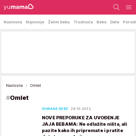
Naslovna
Najnovije
Želim bebu
Trudnoća
Beba
Dete
Porod
Naslovna
Omlet
#
Omlet
ISHRANA BEBE
29.10.2022.
NOVE PREPORUKE ZA UVOĐENJE
JAJA BEBAMA: Ne odlažite ništa, ali
pazite kako ih pripremate i pratite