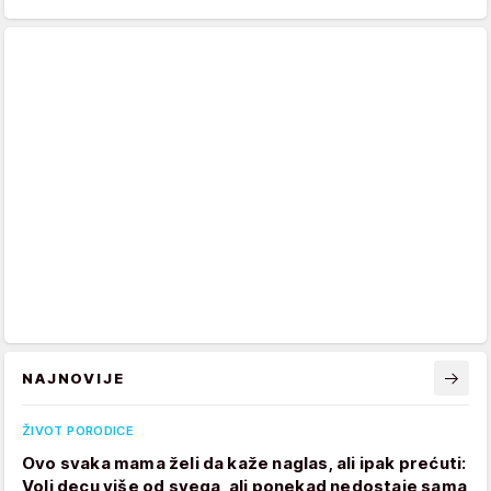
NAJNOVIJE
ŽIVOT PORODICE
Ovo svaka mama želi da kaže naglas, ali ipak prećuti:
Voli decu više od svega, ali ponekad nedostaje sama