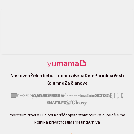
Yumama
Naslovna
Želim bebu
Trudnoća
Beba
Dete
Porodica
Vesti
Kolumne
Za članove
Impresum
Pravila i uslovi korišćenja
Kontakt
Politika o kolačićima
Politika privatnosti
Marketing
Arhiva