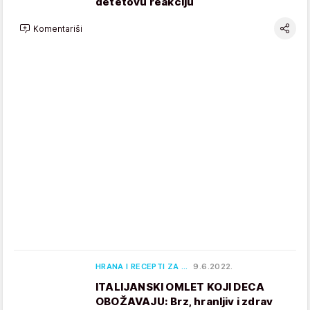
detetovu reakciju
Komentariši
HRANA I RECEPTI ZA …
9.6.2022.
ITALIJANSKI OMLET KOJI DECA
OBOŽAVAJU: Brz, hranljiv i zdrav