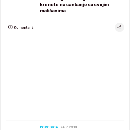
krenete na sankanje sa svojim
mališanima
Komentariši
PORODICA
24.7.2018.