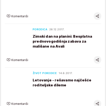
Komentariši
PORODICA
26.12.2017.
Zimski dan na planini: Besplatna
prednovogodišnja zabava za
mališane na Avali
Komentariši
ŽIVOT PORODICE
14.6.2017.
Letovanje - rešavamo najčešće
roditeljske dileme
Komentariši