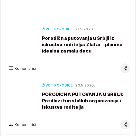
ŽIVOT PORODICE
21.5.2020.
Porodična putovanja u Srbiji iz
iskustva roditelja: Zlatar - planina
idealna za malu decu
Komentariši
ŽIVOT PORODICE
20.5.2020.
PORODIČNA PUTOVANJA U SRBIJI:
Predlozi turističkih organizacija i
iskustva roditelja
Komentariši