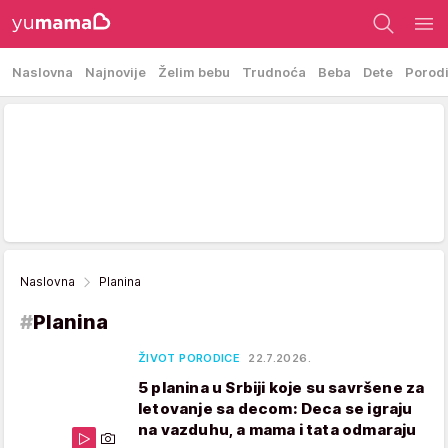
Naslovna
Najnovije
Želim bebu
Trudnoća
Beba
Dete
Porod
Naslovna
Planina
#
Planina
ŽIVOT PORODICE
22.7.2026.
5 planina u Srbiji koje su savršene za
letovanje sa decom: Deca se igraju
na vazduhu, a mama i tata odmaraju