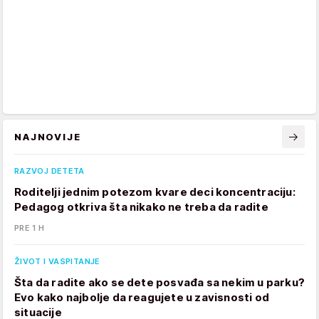
NAJNOVIJE
RAZVOJ DETETA
Roditelji jednim potezom kvare deci koncentraciju:
Pedagog otkriva šta nikako ne treba da radite
PRE 1 H
ŽIVOT I VASPITANJE
Šta da radite ako se dete posvađa sa nekim u parku?
Evo kako najbolje da reagujete u zavisnosti od
situacije