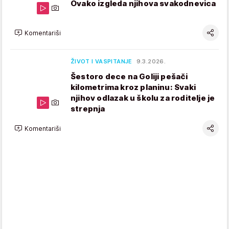
Ovako izgleda njihova svakodnevica
Komentariši
ŽIVOT I VASPITANJE
9.3.2026.
Šestoro dece na Goliji pešači
kilometrima kroz planinu: Svaki
njihov odlazak u školu za roditelje je
strepnja
Komentariši