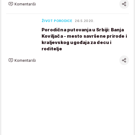
Komentariši
ŽIVOT PORODICE
26.5.2020.
Porodična putovanja u Srbiji: Banja
Koviljača - mesto savršene prirode i
kraljevskog ugođaja za decu i
roditelje
Komentariši