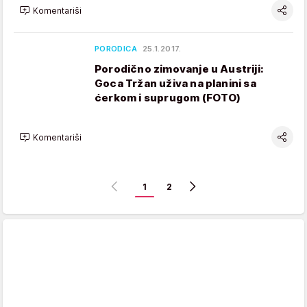
Komentariši
PORODICA
25.1.2017.
Porodično zimovanje u Austriji:
Goca Tržan uživa na planini sa
ćerkom i suprugom (FOTO)
Komentariši
1
2