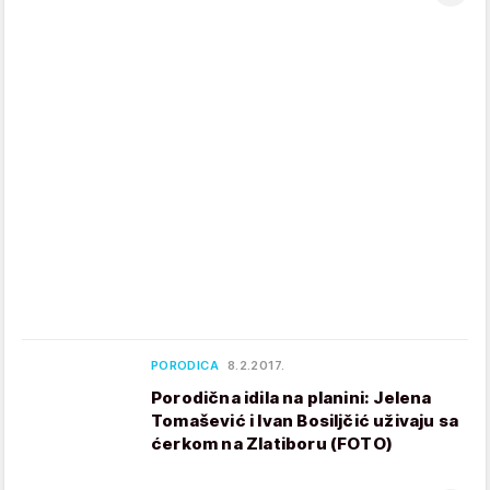
PORODICA
8.2.2017.
Porodična idila na planini: Jelena
Tomašević i Ivan Bosiljčić uživaju sa
ćerkom na Zlatiboru (FOTO)