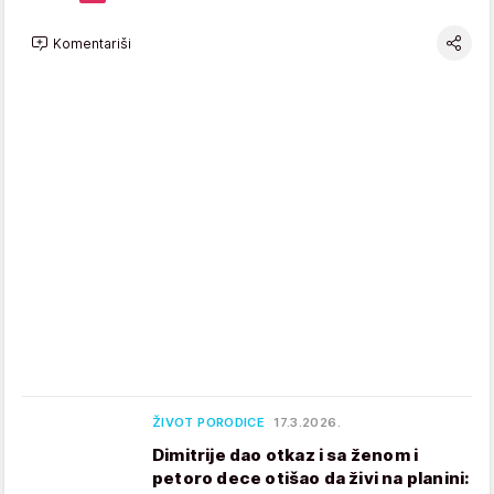
Komentariši
ŽIVOT PORODICE
17.3.2026.
Dimitrije dao otkaz i sa ženom i
petoro dece otišao da živi na planini: