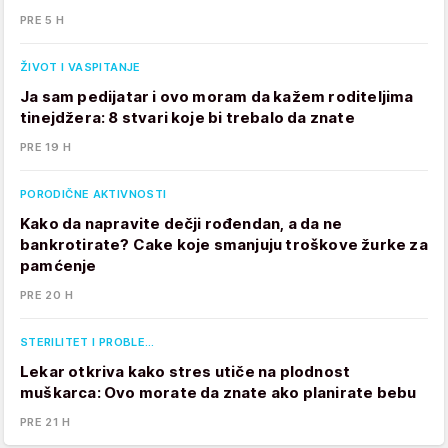
PRE 5 H
ŽIVOT I VASPITANJE
Ja sam pedijatar i ovo moram da kažem roditeljima
tinejdžera: 8 stvari koje bi trebalo da znate
PRE 19 H
PORODIČNE AKTIVNOSTI
Kako da napravite dečji rođendan, a da ne
bankrotirate? Cake koje smanjuju troškove žurke za
pamćenje
PRE 20 H
STERILITET I PROBLE…
Lekar otkriva kako stres utiče na plodnost
muškarca: Ovo morate da znate ako planirate bebu
PRE 21 H