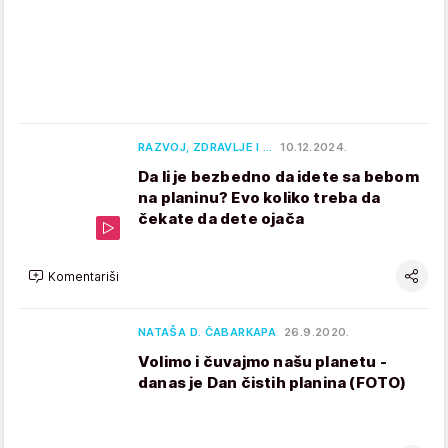
RAZVOJ, ZDRAVLJE I …
10.12.2024.
Da li je bezbedno da idete sa bebom
na planinu? Evo koliko treba da
čekate da dete ojača
Komentariši
NATAŠA D. ČABARKAPA
26.9.2020.
Volimo i čuvajmo našu planetu -
danas je Dan čistih planina (FOTO)