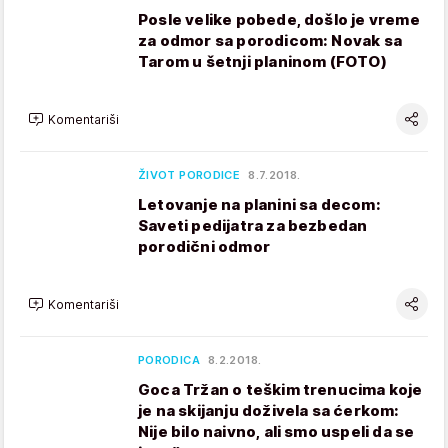
Posle velike pobede, došlo je vreme
za odmor sa porodicom: Novak sa
Tarom u šetnji planinom (FOTO)
Komentariši
ŽIVOT PORODICE
8.7.2018.
Letovanje na planini sa decom:
Saveti pedijatra za bezbedan
porodični odmor
Komentariši
PORODICA
8.2.2018.
Goca Tržan o teškim trenucima koje
je na skijanju doživela sa ćerkom:
Nije bilo naivno, ali smo uspeli da se