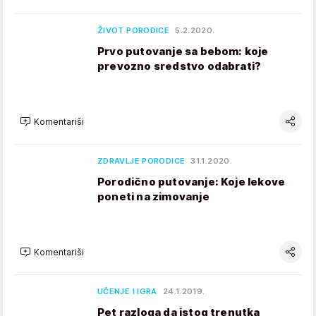
ŽIVOT PORODICE
5.2.2020.
Prvo putovanje sa bebom: koje
prevozno sredstvo odabrati?
Komentariši
ZDRAVLJE PORODICE
31.1.2020.
Porodično putovanje: Koje lekove
poneti na zimovanje
Komentariši
UČENJE I IGRA
24.1.2019.
Pet razloga da istog trenutka