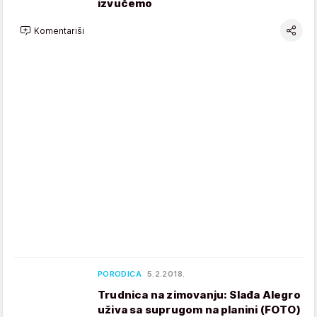
izvučemo
Komentariši
PORODICA
5.2.2018.
Trudnica na zimovanju: Slađa Alegro
uživa sa suprugom na planini (FOTO)