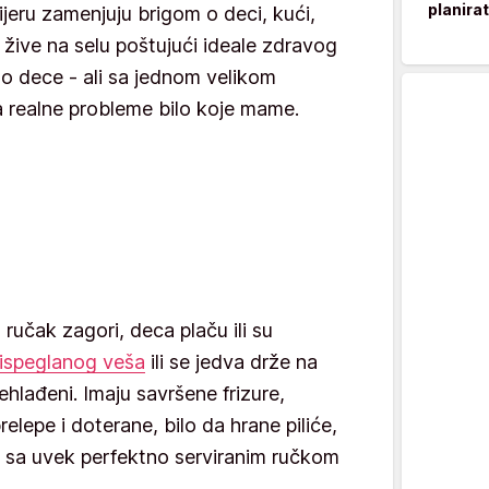
planira
ijeru zamenjuju brigom o deci, kući,
 žive na selu poštujući ideale zdravog
o dece - ali sa jednom velikom
 realne probleme bilo koje mame.
ručak zagori, deca plaču ili su
eispeglanog veša
ili se jedva drže na
ehlađeni. Imaju savršene frizure,
relepe i doterane, bilo da hrane piliće,
a sa uvek perfektno serviranim ručkom