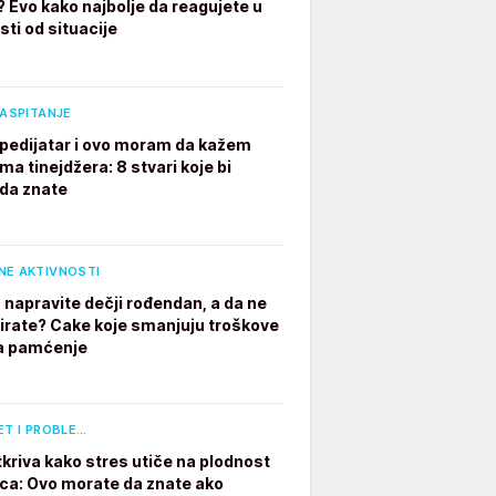
? Evo kako najbolje da reagujete u
sti od situacije
VASPITANJE
pedijatar i ovo moram da kažem
ima tinejdžera: 8 stvari koje bi
 da znate
NE AKTIVNOSTI
 napravite dečji rođendan, a da ne
irate? Cake koje smanjuju troškove
a pamćenje
ET I PROBLE…
tkriva kako stres utiče na plodnost
a: Ovo morate da znate ako