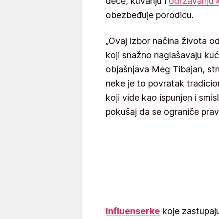
dece, kuvanju i
održavanju 
obezbeđuje porodicu.
„Ovaj izbor načina života od
koji snažno naglašavaju kuć
objašnjava Meg Tibajan, stru
neke je to povratak tradici
koji vide kao ispunjen i smis
pokušaj da se ograniče prava
Influenserke
koje zastupaj