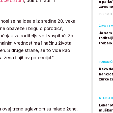
kuće čistom
, dok on radi i i
u parku
zavisno
PRE 10 H
nosi se na ideale iz sredine 20. veka
ŽIVOT I 
ne obaveze i brigu o porodici“,
Ja sam 
čnjak za roditeljstvo i vaspitač. Za
roditelj
onalnim vrednostima i načinu života
trebalo
len. S druge strane, se to vide kao
 žena i njihov potencijal."
PORODIČ
Kako da
bankrot
žurke z
STERILIT
Lekar o
u ovaj trend uglavnom su mlade žene,
muškarc