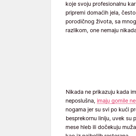
koje svoju profesionalnu kar
pripremi domaćih jela, često
porodičnog života, sa mnog
razlikom, one nemaju nikada
Nikada ne prikazuju kada im 
neposlušna,
imaju gomile n
nogama jer su svi po kući pr
besprekornu liniju, uvek su p
mese hleb ili dočekuju muž
kao iz najboljih restorana.