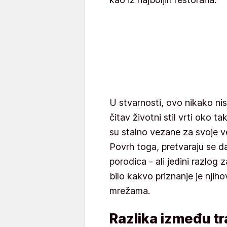
U stvarnosti, ovo nikako ni
čitav životni stil vrti oko t
su stalno vezane za svoje 
Povrh toga, pretvaraju se da
porodica - ali jedini razlog
bilo kakvo priznanje je nji
mrežama.
Razlika između tr