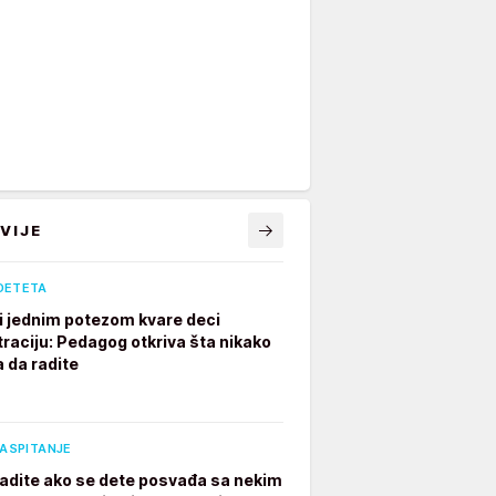
VIJE
DETETA
ji jednim potezom kvare deci
raciju: Pedagog otkriva šta nikako
a da radite
VASPITANJE
radite ako se dete posvađa sa nekim