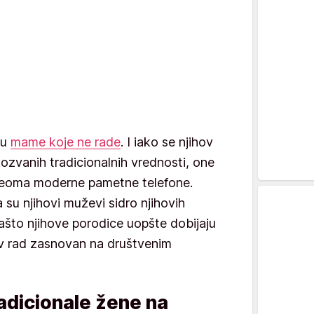
su
mame koje ne rade
. I iako se njihov
akozvanih tradicionalnih vrednosti, one
veoma moderne pametne telefone.
 su njihovi muževi sidro njihovih
 zašto njihove porodice uopšte dobijaju
hov rad zasnovan na društvenim
adicionale žene na