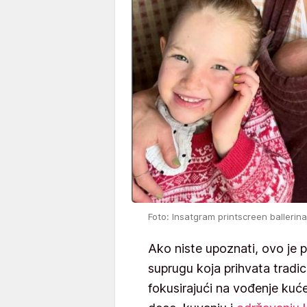
Foto: Insatgram printscreen ballerin
Ako niste upoznati, ovo je 
suprugu koja prihvata tradi
fokusirajući na vođenje kuć