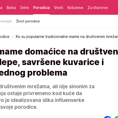
ća
Beba
Dete
Porodica
Vesti
Kolumne
Za članove
 recepti
Život porodice
rodice
Ko su popularne tradicionalne mame na društvenim mreža
 mame domaćice na društve
epe, savršene kuvarice i
jednog problema
 društvenim mrežama, ali nije sinonim za
oja ostaje privremeno kod kuće da
vo je idealizovana slika influenserke
 svoje porodice.