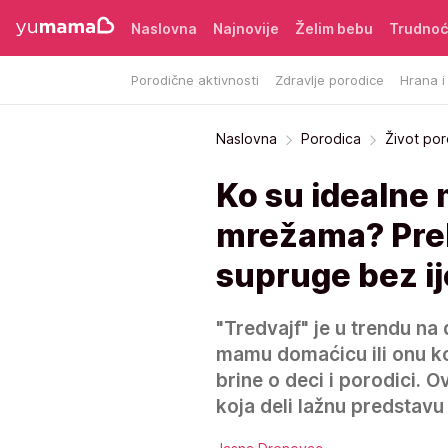
Naslovna
Najnovije
Želim bebu
Trudno
Porodične aktivnosti
Zdravlje porodice
Hrana i
Naslovna
Porodica
Život po
Ko su idealne
mrežama? Prel
supruge bez i
"Tredvajf" je u trendu na
mamu domaćicu ili onu k
brine o deci i porodici. O
koja deli lažnu predstavu