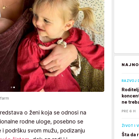
NAJNO
RAZVOJ 
Roditel
koncent
afarm
ne treb
PRE 6 H
predstava o ženi koja se odnosi na
cionalne rodne uloge, posebno se
ŽIVOT I 
e i podršku svom mužu, podizanju
Šta da 