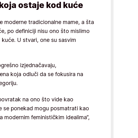
oja ostaje kod kuće
ove moderne tradicionalne mame, a šta
e, po definiciji nisu ono što mislimo
kuće. U stvari, one su sasvim
ogrešno izjednačavaju,
ena koja odluči da se fokusira na
goriju.
povratak na ono što vide kao
oje se ponekad mogu posmatrati kao
 sa modernim feminističkim idealima“,