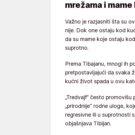
mrežama i mame k
Važno je razjasniti šta su 
nije. Dok one ostaju kod kuć
da su mame koje ostaju kod 
suprotno.
Prema Tibajanu, mnogi ih p
pretpostavljajući da svaka ž
kućni život spada u ovu kate
„Tredvajf” često promovišu 
„prirodnije“ rodne uloge, k
regresivne ili u suprotnosti
objašnjava Tibijan.