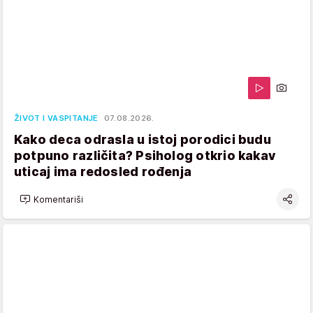
ŽIVOT I VASPITANJE
07.08.2026.
Kako deca odrasla u istoj porodici budu
potpuno različita? Psiholog otkrio kakav
uticaj ima redosled rođenja
Komentariši