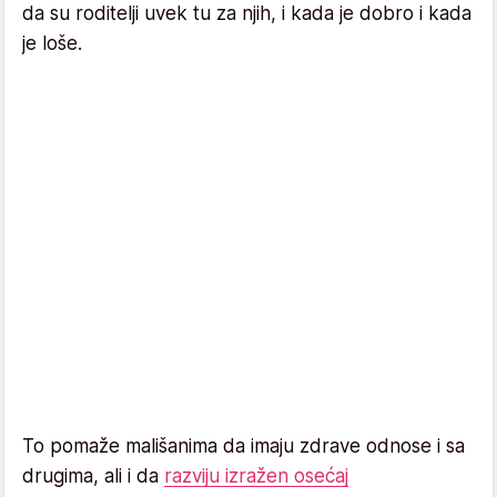
da su roditelji uvek tu za njih, i kada je dobro i kada
je loše.
To pomaže mališanima da imaju zdrave odnose i sa
drugima, ali i da
razviju izražen osećaj