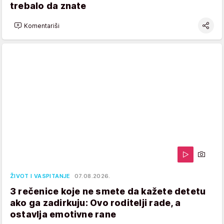
trebalo da znate
Komentariši
ŽIVOT I VASPITANJE
07.08.2026.
3 rečenice koje ne smete da kažete detetu
ako ga zadirkuju: Ovo roditelji rade, a
ostavlja emotivne rane