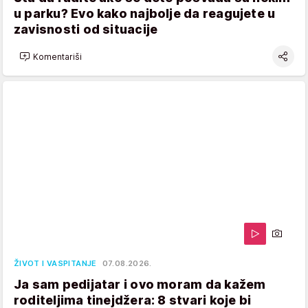
u parku? Evo kako najbolje da reagujete u
zavisnosti od situacije
Komentariši
ŽIVOT I VASPITANJE
07.08.2026.
Ja sam pedijatar i ovo moram da kažem
roditeljima tinejdžera: 8 stvari koje bi