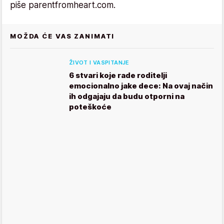
piše parentfromheart.com.
MOŽDA ĆE VAS ZANIMATI
ŽIVOT I VASPITANJE
6 stvari koje rade roditelji
emocionalno jake dece: Na ovaj način
ih odgajaju da budu otporni na
poteškoće