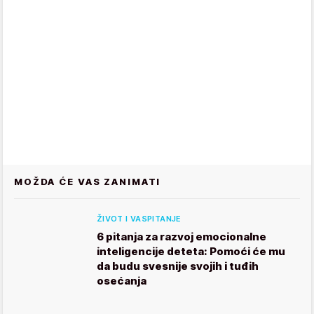
MOŽDA ĆE VAS ZANIMATI
ŽIVOT I VASPITANJE
6 pitanja za razvoj emocionalne
inteligencije deteta: Pomoći će mu
da budu svesnije svojih i tuđih
osećanja