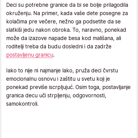
Deci su potrebne granice da bi se bolje prilagodila
okruženju. Na primer, kada vaše dete posegne za
kolačima pre večere, nežno ga podsetite da se
slatkiši jedu nakon obroka. To, naravno, ponekad
može da izazove napade besa kod mališana, ali
roditelji treba da budu dosledni i da zadrže
postavljenu granicu
.
Iako to nije ni najmanje lako, pruža deci čvrstu
emocionalnu osnovu i zaštitu u svetu koji je
ponekad previše iscrpljujuć. Osim toga, postavljanje
granica decu uči strpljenju, odgovornosti,
samokontroli.