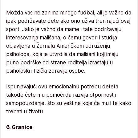
Možda vas ne zanima mnogo fudbal, ali je važno da
ipak podržavate dete ako ono uživa trenirajući ovaj
sport. Jako je važno da mame i tate podržavaju
interesovanja mališana, o čemu govori i studija
objavljena u Žurnalu Američkom udruženju
psihologa, koja je utvrdila da mališani koji imaju
puno podrške od strane roditelja izrastaju u
psihološki i fizički zdravije osobe.
Ispunjavajući ovu emocionalnu potrebu deteta
takođe ćete mu pomoći da razvija otpornost i
samopouzdanje, što su veštine koje će mu i te kako
trebati u životu.
6. Granice