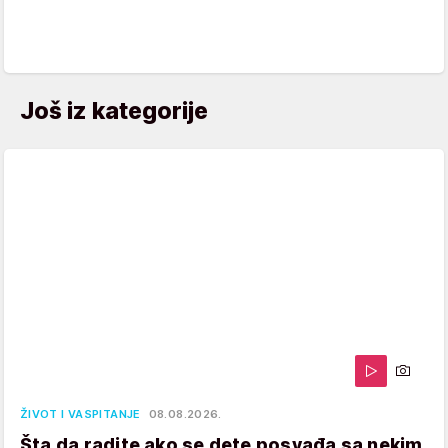
Još iz kategorije
ŽIVOT I VASPITANJE
08.08.2026.
Šta da radite ako se dete posvađa sa nekim