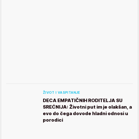
ŽIVOT I VASPITANJE
DECA EMPATIČNIH RODITELJA SU
SREĆNIJA: Životni put im je olakšan, a
evo do čega dovode hladni odnosi u
porodici