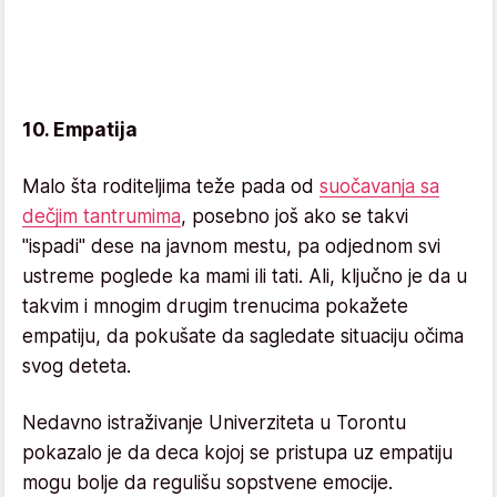
10. Empatija
Malo šta roditeljima teže pada od
suočavanja sa
dečjim tantrumima
, posebno još ako se takvi
"ispadi" dese na javnom mestu, pa odjednom svi
ustreme poglede ka mami ili tati. Ali, ključno je da u
takvim i mnogim drugim trenucima pokažete
empatiju, da pokušate da sagledate situaciju očima
svog deteta.
Nedavno istraživanje Univerziteta u Torontu
pokazalo je da deca kojoj se pristupa uz empatiju
mogu bolje da regulišu sopstvene emocije.