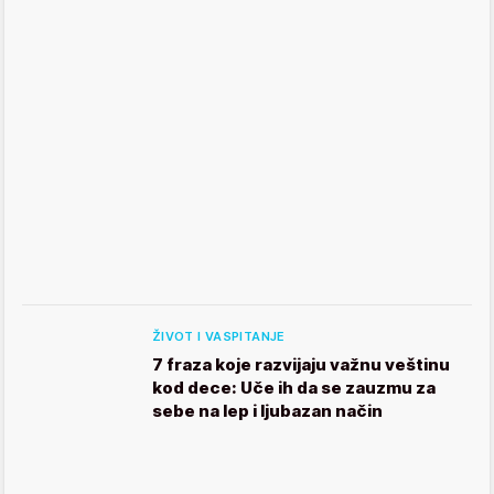
ŽIVOT I VASPITANJE
7 fraza koje razvijaju važnu veštinu
kod dece: Uče ih da se zauzmu za
sebe na lep i ljubazan način