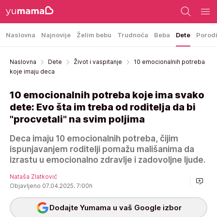
Naslovna
Najnovije
Želim bebu
Trudnoća
Beba
Dete
Porod
Naslovna
Dete
Život i vaspitanje
10 emocionalnih potreba
koje imaju deca
10 emocionalnih potreba koje ima svako
dete: Evo šta im treba od roditelja da bi
"procvetali" na svim poljima
Deca imaju 10 emocionalnih potreba, čijim
ispunjavanjem roditelji pomažu mališanima da
izrastu u emocionalno zdravlje i zadovoljne ljude.
Nataša Zlatković
Objavljeno 07.04.2025. 7:00h
Dodajte Yumama u vaš Google izbor