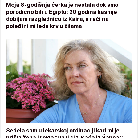
Moja 8-godišnja ćerka je nestala dok smo
porodično bili u Egiptu: 20 godina kasnije
dobijam razglednicu iz Kaira, a reči na
poleđini mi lede krv u žilama
Sedela sam u lekarskoj ordinaciji kad mi je
prišla žena i rekla "Da li si ti Kaća iz Šapca":