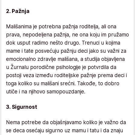
2. Pažnja
Mališanima je potrebna pažnja roditelja, ali ona
prava, nepodeljena pažnja, ne ona koju im pružamo
dok usput radimo nešto drugo. Trenuci u kojima
mame i tate posvećuju pažnju deci jako su važni za
emocionalno zdravlje mališana, a studija objavljena
u Žurnalu porodične psihologije je potvrdila da
postoji veza između roditeljske pažnje prema deci i
toga koliko su mališani srećni. Takođe, to dobro
utiče i na njihovo samopouzdanje.
3. Sigurnost
Nema potrebe da objašnjavamo koliko je važno da
se deca osećaju sigurno uz mamu i tatu i da znaju