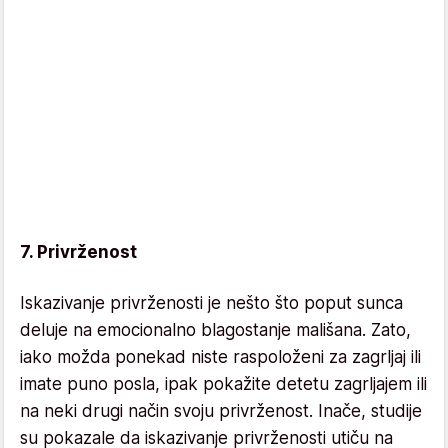
7. Privrženost
Iskazivanje privrženosti je nešto što poput sunca
deluje na emocionalno blagostanje mališana. Zato,
iako možda ponekad niste raspoloženi za zagrljaj ili
imate puno posla, ipak pokažite detetu zagrljajem ili
na neki drugi način svoju privrženost. Inače, studije
su pokazale da iskazivanje privrženosti utiču na