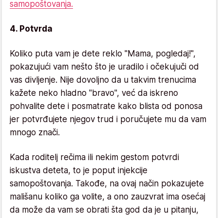
samopoštovanja.
4. Potvrda
Koliko puta vam je dete reklo "Mama, pogledaj!",
pokazujući vam nešto što je uradilo i očekujuči od
vas divljenje. Nije dovoljno da u takvim trenucima
kažete neko hladno "bravo", već da iskreno
pohvalite dete i posmatrate kako blista od ponosa
jer potvrđujete njegov trud i poručujete mu da vam
mnogo znači.
Kada roditelj rečima ili nekim gestom potvrdi
iskustva deteta, to je poput injekcije
samopoštovanja. Takođe, na ovaj način pokazujete
mališanu koliko ga volite, a ono zauzvrat ima osećaj
da može da vam se obrati šta god da je u pitanju,