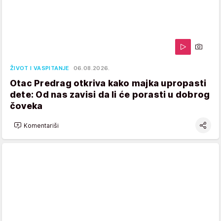
ŽIVOT I VASPITANJE
06.08.2026.
Otac Predrag otkriva kako majka upropasti
dete: Od nas zavisi da li će porasti u dobrog
čoveka
Komentariši